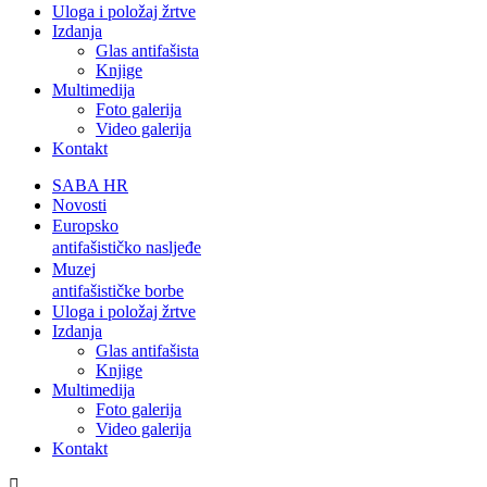
Uloga i položaj žrtve
Izdanja
Glas antifašista
Knjige
Multimedija
Foto galerija
Video galerija
Kontakt
SABA HR
Novosti
Europsko
antifašističko nasljeđe
Muzej
antifašističke borbe
Uloga i položaj žrtve
Izdanja
Glas antifašista
Knjige
Multimedija
Foto galerija
Video galerija
Kontakt