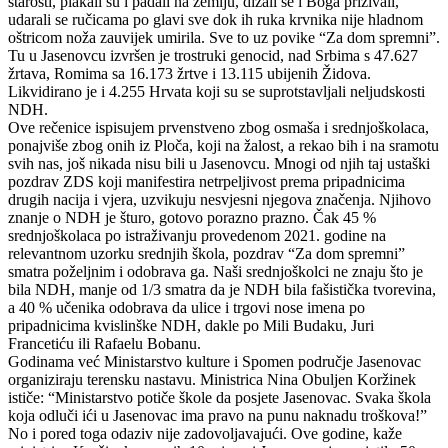
starosti, plakali su i padali na zemlju, dizali se i Boga prizivali,
udarali se ručicama po glavi sve dok ih ruka krvnika nije hladnom
oštricom noža zauvijek umirila. Sve to uz povike “Za dom spremni”.
Tu u Jasenovcu izvršen je trostruki genocid, nad Srbima s 47.627
žrtava, Romima sa 16.173 žrtve i 13.115 ubijenih Židova.
Likvidirano je i 4.255 Hrvata koji su se suprotstavljali neljudskosti
NDH.
Ove rečenice ispisujem prvenstveno zbog osmaša i srednjoškolaca,
ponajviše zbog onih iz Ploča, koji na žalost, a rekao bih i na sramotu
svih nas, još nikada nisu bili u Jasenovcu. Mnogi od njih taj ustaški
pozdrav ZDS koji manifestira netrpeljivost prema pripadnicima
drugih nacija i vjera, uzvikuju nesvjesni njegova značenja. Njihovo
znanje o NDH je šturo, gotovo porazno prazno. Čak 45 %
srednjoškolaca po istraživanju provedenom 2021. godine na
relevantnom uzorku srednjih škola, pozdrav “Za dom spremni”
smatra poželjnim i odobrava ga. Naši srednjoškolci ne znaju što je
bila NDH, manje od 1/3 smatra da je NDH bila fašistička tvorevina,
a 40 % učenika odobrava da ulice i trgovi nose imena po
pripadnicima kvislinške NDH, dakle po Mili Budaku, Juri
Francetiću ili Rafaelu Bobanu.
Godinama već Ministarstvo kulture i Spomen područje Jasenovac
organiziraju terensku nastavu. Ministrica Nina Obuljen Koržinek
ističe: “Ministarstvo potiče škole da posjete Jasenovac. Svaka škola
koja odluči ići u Jasenovac ima pravo na punu naknadu troškova!”
No i pored toga odaziv nije zadovoljavajući. Ove godine, kaže