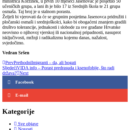
ministrica Koržinek, u prvih 10 mjeseci Jasenovac je posjetilo 50
učeničkih grupa, a lani ih je bilo 17 iz Srednjih škola te 21 grupa
osmaša. Taj broj je u stalnom porastu.
Željeli bi vjerovati da će se grupnim posjetima Jasenovca pridružiti i
pločanski osmaši i srednjoškolci, kako bi obogaćeni znanjem gradili
društvo tolerancije, jednakosti i slobode za sve građane Hrvatske
neovisno o njihovoj vjerskoj ili nacionalnoj pripadnosti, nasuprot
isključivosti, mržnji i radikalizmu kojemu danas, nažalost,
svjedočimo.
Vedran Sršen
Prev
Prethodni
Imigranti – da, ali bogati
Sljedeći
VIDA info – Porast predrasuda i ksenofobije, što radi
država?
Next
Facebook
E-mail
Kategorije
Sve objave
Novosti