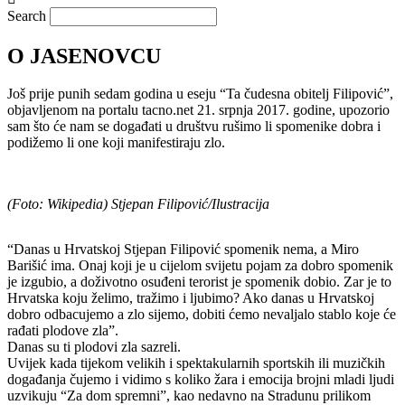
Search
O JASENOVCU
Još prije punih sedam godina u eseju “Ta čudesna obitelj Filipović”,
objavljenom na portalu tacno.net 21. srpnja 2017. godine, upozorio
sam što će nam se događati u društvu rušimo li spomenike dobra i
podižemo li one koji manifestiraju zlo.
(Foto: Wikipedia) Stjepan Filipović/Ilustracija
“Danas u Hrvatskoj Stjepan Filipović spomenik nema, a Miro
Barišić ima. Onaj koji je u cijelom svijetu pojam za dobro spomenik
je izgubio, a doživotno osuđeni terorist je spomenik dobio. Zar je to
Hrvatska koju želimo, tražimo i ljubimo? Ako danas u Hrvatskoj
dobro odbacujemo a zlo sijemo, dobiti ćemo nevaljalo stablo koje će
rađati plodove zla”.
Danas su ti plodovi zla sazreli.
Uvijek kada tijekom velikih i spektakularnih sportskih ili muzičkih
događanja čujemo i vidimo s koliko žara i emocija brojni mladi ljudi
uzvikuju “Za dom spremni”, kao nedavno na Stradunu prilikom