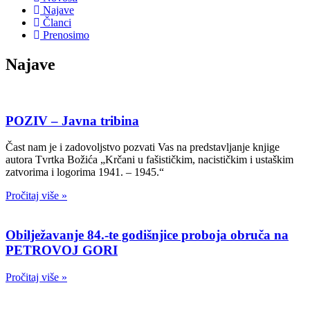
Najave
Članci
Prenosimo
Najave
POZIV – Javna tribina
Čast nam je i zadovoljstvo pozvati Vas na predstavljanje knjige
autora Tvrtka Božića „Krčani u fašističkim, nacističkim i ustaškim
zatvorima i logorima 1941. – 1945.“
Pročitaj više »
Obilježavanje 84.-te godišnjice proboja obruča na
PETROVOJ GORI
Pročitaj više »