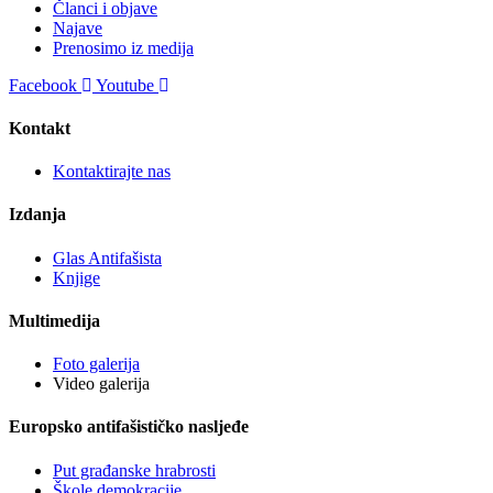
Članci i objave
Najave
Prenosimo iz medija
Facebook
Youtube
Kontakt
Kontaktirajte nas
Izdanja
Glas Antifašista
Knjige
Multimedija
Foto galerija
Video galerija
Europsko antifašističko nasljeđe
Put građanske hrabrosti
Škole demokracije