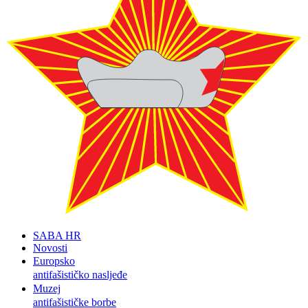
SABA HR
Novosti
Europsko
antifašističko nasljeđe
Muzej
antifašističke borbe