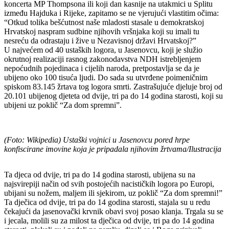
koncerta MP Thompsona ili koji dan kasnije na utakmici u Splitu
između Hajduka i Rijeke, zapitamo se ne vjerujući vlastitim očima:
“Otkud tolika bešćutnost naše mladosti stasale u demokratskoj
Hrvatskoj naspram sudbine njihovih vršnjaka koji su imali tu
nesreću da odrastaju i žive u Nezavisnoj državi Hrvatskoj?”
U najvećem od 40 ustaških logora, u Jasenovcu, koji je služio
okrutnoj realizaciji rasnog zakonodavstva NDH istrebljenjem
nepoćudnih pojedinaca i cijelih naroda, pretpostavlja se da je
ubijeno oko 100 tisuća ljudi. Do sada su utvrđene poimeničnim
spiskom 83.145 žrtava tog logora smrti. Zastrašujuće djeluje broj od
20.101 ubijenog djeteta od dvije, tri pa do 14 godina starosti, koji su
ubijeni uz poklič “Za dom spremni”.
(Foto: Wikipedia) Ustaški vojnici u Jasenovcu pored hrpe
konfiscirane imovine koja je pripadala njihovim žrtvama/Ilustracija
Ta djeca od dvije, tri pa do 14 godina starosti, ubijena su na
najsvirepiji način od svih postojećih nacističkih logora po Europi,
ubijani su nožem, maljem ili sjekirom, uz poklič “Za dom spremni!”
Ta dječica od dvije, tri pa do 14 godina starosti, stajala su u redu
čekajući da jasenovački krvnik obavi svoj posao klanja. Trgala su se
i jecala, molili su za milost ta dječica od dvije, tri pa do 14 godina