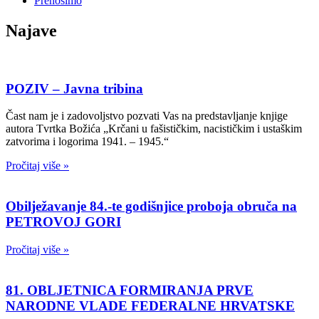
Prenosimo
Najave
POZIV – Javna tribina
Čast nam je i zadovoljstvo pozvati Vas na predstavljanje knjige
autora Tvrtka Božića „Krčani u fašističkim, nacističkim i ustaškim
zatvorima i logorima 1941. – 1945.“
Pročitaj više »
Obilježavanje 84.-te godišnjice proboja obruča na
PETROVOJ GORI
Pročitaj više »
81. OBLJETNICA FORMIRANJA PRVE
NARODNE VLADE FEDERALNE HRVATSKE