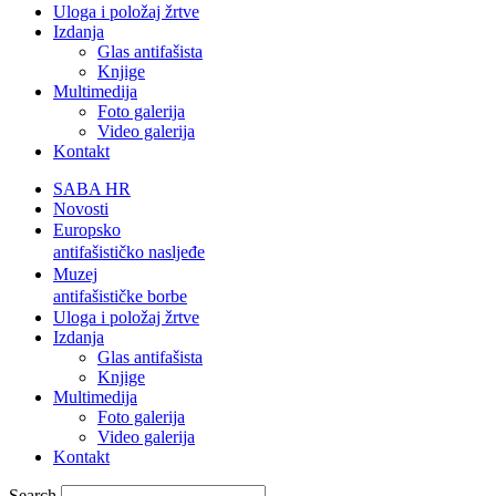
Uloga i položaj žrtve
Izdanja
Glas antifašista
Knjige
Multimedija
Foto galerija
Video galerija
Kontakt
SABA HR
Novosti
Europsko
antifašističko nasljeđe
Muzej
antifašističke borbe
Uloga i položaj žrtve
Izdanja
Glas antifašista
Knjige
Multimedija
Foto galerija
Video galerija
Kontakt
Search