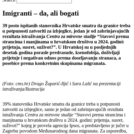
Imigranti – da, ali bogati
39 posto ispitanih stanovnika Hrvatske smatra da granice treba
u potpunosti zatvoriti za izbjeglice, jedan je od zabrinjavajućih
rezultata istraživanja
Centra za mirovne studije
“Stavovi prema
strancima i manjinama u hrvatskom društvu u 2024. godini:
prijetnja, susret, suživot?”. U Hrvatskoj su u posljednjih
desetak godina porasle predrasude, ksenofobija, doživljaji
prijetnje i negativan odnos prema doseljavanju stranaca, a
posebice prema konkretnim skupinama migranata.
(Foto: cms.hr) Drago Župarić-Iljić i Sara Lalić na prezentaciji
istraživanja/Ilustracija
39% stanovnika Hrvatske smatra da granice treba u potpunosti
zatvoriti za izbjeglice, samo je jedan od zabrinjavajućih rezultata
istraživanja
Centra za mirovne studije
“Stavovi prema strancima i
manjinama u hrvatskom društvu u 2024. godini: prijetnja, susret,
suživot?” kojeg je provela agencija Ipsos, a predstavljeno je jučer u
Zagrebu povodom Međunarodnog dana migranata. Za usporedbu,