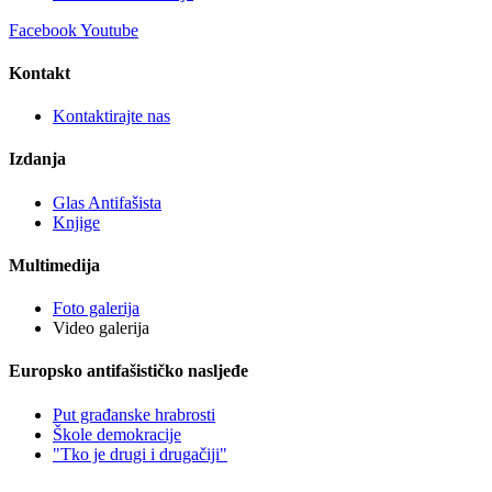
Facebook
Youtube
Kontakt
Kontaktirajte nas
Izdanja
Glas Antifašista
Knjige
Multimedija
Foto galerija
Video galerija
Europsko antifašističko nasljeđe
Put građanske hrabrosti
Škole demokracije
"Tko je drugi i drugačiji"