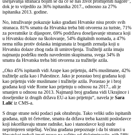
useljavanja stranaca bojim se da će se naš život promijeniti nagore”,
dok je to vrijedilo za 36% ispitanika 2017., odnosno za 27%
ispitanika 2013. godine.
No, istraživanje pokazuje kako građani Hrvatske nisu protiv svih
stranaca. 81% smatra da Hrvatska treba biti otvorena za turiste, 71%
za povratnike iz dijaspore, 69% podržava doseljavanje stranaca koji
u Hrvatsku dolaze na školovanje, 54% digitalnih nomada, a 47%
nema ništa protiv dolaska imigranata iz bogatih zemalja koji u
Hrvatsku dolaze zbog rada ili umirovljenja. Tražitelji azila imaju
najmanju podršku među navedenim skupinama, svega 34% ih
smatra da Hrvatska treba biti otvorena za tražitelje azila.
„Oko 45% ispitanih vidi Arape kao prijetnju, 44% muslimane, 42%
tražitelje azila kao i Palestince. Jako je porastao broj građana koji
kao prijetnju vide muslimane i tražitelje azila. Porastao je i broj
građana koji vide Rome kao prijetnju u odnosu na 2017., ali je
smanjen u odnosu na 2013. Najmanji broj građana vidi Ukrajince i
doseljenike iz drugih država EU-a kao prijetnju“, navela je
Sara
Lalić
iz CMS-a.
S druge strane neki podaci pak ohrabruju. Tako veliki udio ispitanih
građana, njih tri četvrtine, smatra da država treba kazniti poslodavce
koji iskorištavaju strane radnike, kao i stanodavce koji nude
neprimjeren smještaj. Većina građana prepoznaje i da bi stranci u
Hrvatskoj trebali imati pravo na zaštitu od diskriminacije, njih 58%,