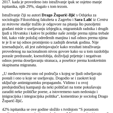
2017. kada je provedeno isto istraživanje ipak se osjetno manje
ispitanika, njih 29%, slagalo s tom tezom.
Istraživanje čiji su autori
Drago Župarić-Iljić
s Odsjeka za
sociologiju Filozofskog fakulteta u Zagrebu i
Sara Lalić
iz
Centra
za mirovne studije
tražilo je odgovore na pitanja što punoljetni
građani misle o useljavanju izbjeglica, migrantskih radnika i drugih
ljudi u Hrvatsku i kakve bi politike naše zemlje prema njima trebale
biti, kako vide položaj određenih manjina i naš odnos prema njima
te je li se taj odnos promijenio u zadnjih desetak godina. Nije
iznenađujuće, ali jest zabrinjavajuće kako rezultati istraživanja
provedenog na nacionalnom nivou govore kako su u tom razdoblju
porasle predrasude, ksenofobija, doživljaji prijetnje i negativan
odnos prema doseljavanju stranaca, a posebice prema konkretnim
skupinama migranata.
„U međuvremenu smo od područja s kojeg se ljudi odseljavaju
postali i ono u koje se useljavaju. Dogodio se i zaokret koji
uključuje antimigrantsku propagandu. Vidimo i u ovoj
predsjedničkoj kampanji da neki političari na tome pokušavaju
zaraditi neke političke poene, a istovremeno nam nedostaju i
imigracijska i integracijska politika“, komentirao je sociolog Drago
Župarić-Iljić
.
42% ispitanika se ove godine složilo s tvrdnjom “S porastom