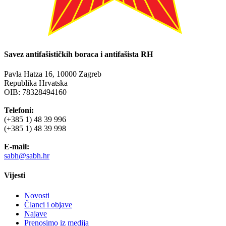
Savez antifašističkih boraca i antifašista RH
Pavla Hatza 16,
10000 Zagreb
Republika Hrvatska
OIB: 78328494160
Telefoni:
(+385 1) 48 39 996
(+385 1) 48 39 998
E-mail:
sabh@sabh.hr
Vijesti
Novosti
Članci i objave
Najave
Prenosimo iz medija