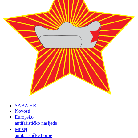
SABA HR
Novosti
Europsko
antifašističko nasljeđe
Muzej
antifašističke borbe