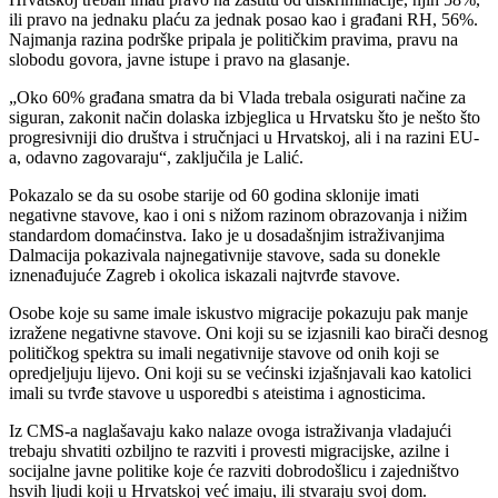
ili pravo na jednaku plaću za jednak posao kao i građani RH, 56%.
Najmanja razina podrške pripala je političkim pravima, pravu na
slobodu govora, javne istupe i pravo na glasanje.
„Oko 60% građana smatra da bi Vlada trebala osigurati načine za
siguran, zakonit način dolaska izbjeglica u Hrvatsku što je nešto što
progresivniji dio društva i stručnjaci u Hrvatskoj, ali i na razini EU-
a, odavno zagovaraju“, zaključila je Lalić.
Pokazalo se da su osobe starije od 60 godina sklonije imati
negativne stavove, kao i oni s nižom razinom obrazovanja i nižim
standardom domaćinstva. Iako je u dosadašnjim istraživanjima
Dalmacija pokazivala najnegativnije stavove, sada su donekle
iznenađujuće Zagreb i okolica iskazali najtvrđe stavove.
Osobe koje su same imale iskustvo migracije pokazuju pak manje
izražene negativne stavove. Oni koji su se izjasnili kao birači desnog
političkog spektra su imali negativnije stavove od onih koji se
opredjeljuju lijevo. Oni koji su se većinski izjašnjavali kao katolici
imali su tvrđe stavove u usporedbi s ateistima i agnosticima.
Iz CMS-a naglašavaju kako nalaze ovoga istraživanja vladajući
trebaju shvatiti ozbiljno te razviti i provesti migracijske, azilne i
socijalne javne politike koje će razviti dobrodošlicu i zajedništvo
hsvih ljudi koji u Hrvatskoj već imaju, ili stvaraju svoj dom.