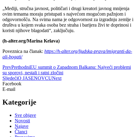
„Mediji, stručna javnost, političari i drugi kreatori javnog mnijenja
ovim temama moraju pristupati s najvećom mogućom pažnjom i
odgovornošću. Na svima nama je odgovornost za izgradnju zemlje i
društva u kojem svaka osoba bez straha i barijera živi te doprinosi i
koristi njihove blagodati“, zaključuju.
(h-alter.org/Marina Kelava)
Poveznica na članak:
https://h-alter.org/ljudska-prava/imigranti-da-
ali-bogati/
Prev
Prethodni
EU summit o Zapadnom Balkanu: Najveći problemi
su sporovi, nestali i ratni zločini
Sljedeći
O JASENOVCU
Next
Facebook
E-mail
Kategorije
Sve objave
Novosti
Najave
Članci