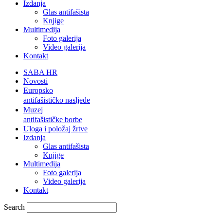
Izdanja
Glas antifašista
Knjige
Multimedija
Foto galerija
Video galerija
Kontakt
SABA HR
Novosti
Europsko
antifašističko nasljeđe
Muzej
antifašističke borbe
Uloga i položaj žrtve
Izdanja
Glas antifašista
Knjige
Multimedija
Foto galerija
Video galerija
Kontakt
Search