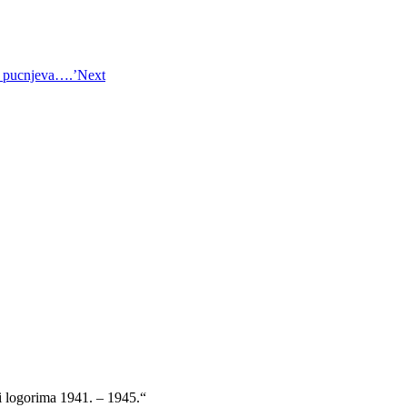
t pucnjeva….’
Next
 i logorima 1941. – 1945.“