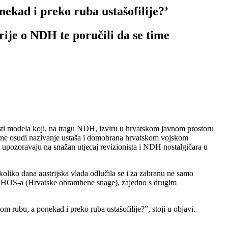
nekad i preko ruba ustašofilije?’
ije o NDH te poručili da se time
ti modela koji, na tragu NDH, izviru u hrvatskom javnom prostoru
a ne osudi nazivanje ustaša i domobrana hrvatskom vojskom
e upozoravaju na snažan utjecaj revizionista i NDH nostalgičara u
koliko dana austrijska vlada odlučila se i za zabranu ne samo
one HOS-a (Hrvatske obrambene snage), zajedno s drugim
om rubu, a ponekad i preko ruba ustašofilije?”, stoji u objavi.