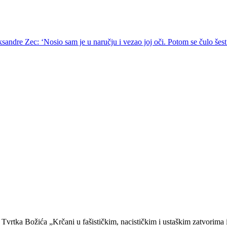
dre Zec: ‘Nosio sam je u naručju i vezao joj oči. Potom se čulo šes
a Tvrtka Božića „Krčani u fašističkim, nacističkim i ustaškim zatvorima