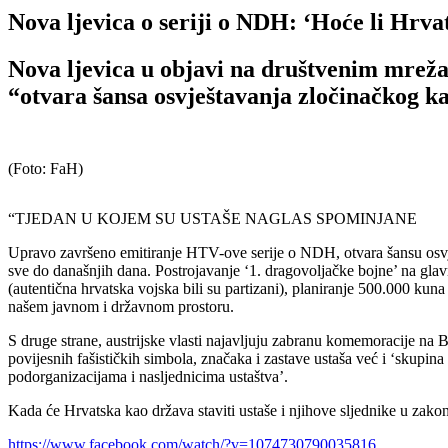
Nova ljevica o seriji o NDH: ‘Hoće li Hrva
Nova ljevica u objavi na društvenim mreža
“otvara šansa osvještavanja zločinačkog k
(Foto: FaH)
“TJEDAN U KOJEM SU USTAŠE NAGLAS SPOMINJANE
Upravo završeno emitiranje HTV-ove serije o NDH, otvara šansu osvj
sve do današnjih dana. Postrojavanje ‘1. dragovoljačke bojne’ na g
(autentična hrvatska vojska bili su partizani), planiranje 500.000 ku
našem javnom i državnom prostoru.
S druge strane, austrijske vlasti najavljuju zabranu komemoracije na B
povijesnih fašističkih simbola, značaka i zastave ustaša već i ‘skup
podorganizacijama i nasljednicima ustaštva’.
Kada će Hrvatska kao država staviti ustaše i njihove sljednike u zakons
https://www.facebook.com/watch/?v=1074730790035816