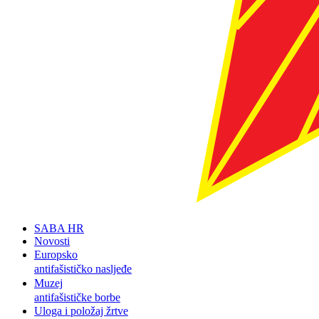
SABA HR
Novosti
Europsko
antifašističko nasljeđe
Muzej
antifašističke borbe
Uloga i položaj žrtve