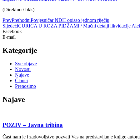
(Direktno / bkk)
Prev
Prethodni
Povjesničar NDH opisao jednom riječju
Sljedeći
CURICA U ROZA PIDŽAMI / Mučni detalji likvidacije Aleksan
Facebook
E-mail
Kategorije
Sve objave
Novosti
Najave
Članci
Prenosimo
Najave
POZIV – Javna tribina
Čast nam je i zadovoljstvo pozvati Vas na predstavljanje knjige autor