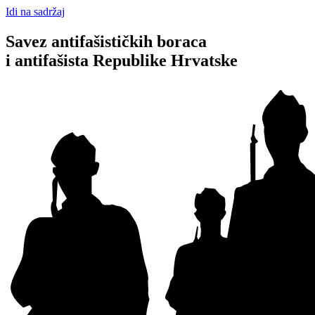
Idi na sadržaj
Savez antifašističkih boraca
i antifašista Republike Hrvatske