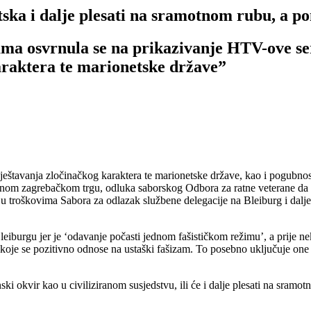
tska i dalje plesati na sramotnom rubu, a po
ma osvrnula se na prikazivanje HTV-ove ser
araktera te marionetske države”
eštavanja zločinačkog karaktera te marionetske države, kao i pogubnos
lavnom zagrebačkom trgu, odluka saborskog Odbora za ratne veterane d
na u troškovima Sabora za odlazak službene delegacije na Bleiburg i dalj
leiburgu jer je ‘odavanje počasti jednom fašističkom režimu’, a prije ne
ina koje se pozitivno odnose na ustaški fašizam. To posebno uključuje 
ki okvir kao u civiliziranom susjedstvu, ili će i dalje plesati na sramotn