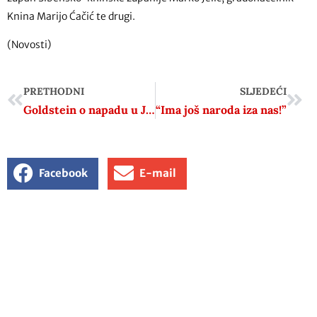
Knina Marijo Ćačić te drugi.
(Novosti)
PRETHODNI
SLJEDEĆI
Goldstein o napadu u Jerusalem Postu: Autor tog teksta je 99.9% izmišljen
“Ima još naroda iza nas!”
Facebook
E-mail