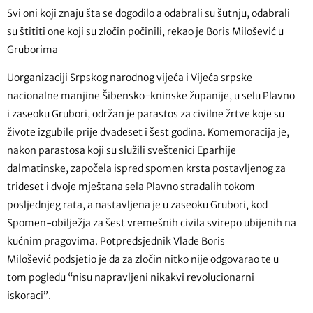
Svi oni koji znaju šta se dogodilo a odabrali su šutnju, odabrali
su štititi one koji su zločin počinili, rekao je Boris Milošević u
Gruborima
Uorganizaciji Srpskog narodnog vijeća i Vijeća srpske
nacionalne manjine Šibensko-kninske županije, u selu Plavno
i zaseoku Grubori, održan je parastos za civilne žrtve koje su
živote izgubile prije dvadeset i šest godina. Komemoracija je,
nakon parastosa koji su služili sveštenici Eparhije
dalmatinske, započela ispred spomen krsta postavljenog za
trideset i dvoje mještana sela Plavno stradalih tokom
posljednjeg rata, a nastavljena je u zaseoku Grubori, kod
Spomen-obilježja za šest vremešnih civila svirepo ubijenih na
kućnim pragovima. Potpredsjednik Vlade Boris
Milošević podsjetio je da za zločin nitko nije odgovarao te u
tom pogledu “nisu napravljeni nikakvi revolucionarni
iskoraci”.