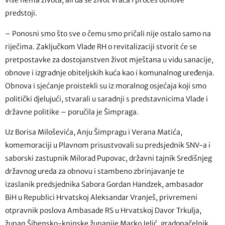
više nema života, ali da se život vraća i proces obnove
predstoji.
– Ponosni smo što sve o čemu smo pričali nije ostalo samo na
riječima. Zaključkom Vlade RH o revitalizaciji stvorit će se
pretpostavke za dostojanstven život mještana u vidu sanacije,
obnove i izgradnje obiteljskih kuća kao i komunalnog uređenja.
Obnova i sjećanje proistekli su iz moralnog osjećaja koji smo
politički djelujući, stvarali u saradnji s predstavnicima Vlade i
državne politike – poručila je Šimpraga.
Uz Borisa Miloševića, Anju Šimpragu i Verana Matića,
komemoraciji u Plavnom prisustvovali su predsjednik SNV-a i
saborski zastupnik Milorad Pupovac, državni tajnik Središnjeg
državnog ureda za obnovu i stambeno zbrinjavanje te
izaslanik predsjednika Sabora Gordan Handzek, ambasador
BiH u Republici Hrvatskoj Aleksandar Vranješ, privremeni
otpravnik poslova Ambasade RS u Hrvatskoj Davor Trkulja,
župan Šibensko-kninske županije Marko Jelić, gradonačelnik