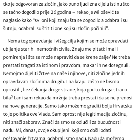
tko je odgovoran za zločin, jako puno ljudi zna cijelu istinu što
se tačno dogodilo prije 26 godina – rekao je Milošević te
naglasio kako “svi oni koji znaju šta se dogodilo a odabrali su
šutnju, odabrali su štititi one koji su zločin počinili”.
– Nema tog opravdanja i višeg cilja kojim se može opravdati
ubijanje starih i nemoćnih civila. Znaju me pitati: ima li
pomirenja i šta se može napraviti da se krene dalje? Ne treba
prestati tragati za istinom i pravdom, makar ih ne dosegnuli.
Nemojmo dijeliti žrtve na naše i njihove, niti zločine jednih
opravdavati zločinima drugih. I na kraju: zašto ne bismo
oprostili, bez čekanja druge strane, koja god to druga strana
bila? Lani sam rekao da mržnja treba prestati da se ne prenosi
na nove generacije. Samo tako možemo graditi bolju Hrvatsku
to je politika ove Vlade. Sam oprost nije legitimacija zločinu,
niti znači zaborav. Znači da smo se odlučili za budućnost i
nadu. Mi, danas, ovdje okupljeni, koji smo došli odati
poštovanje žrtvama, odabrali smo nadu. Nadu da možemo