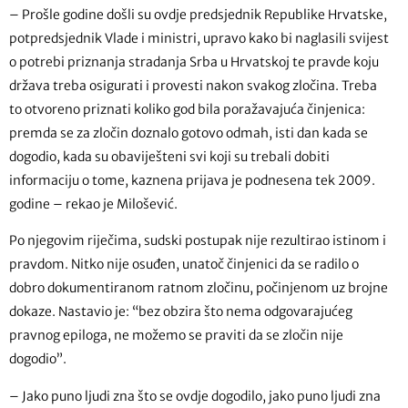
– Prošle godine došli su ovdje predsjednik Republike Hrvatske,
potpredsjednik Vlade i ministri, upravo kako bi naglasili svijest
o potrebi priznanja stradanja Srba u Hrvatskoj te pravde koju
država treba osigurati i provesti nakon svakog zločina. Treba
to otvoreno priznati koliko god bila poražavajuća činjenica:
premda se za zločin doznalo gotovo odmah, isti dan kada se
dogodio, kada su obaviješteni svi koji su trebali dobiti
informaciju o tome, kaznena prijava je podnesena tek 2009.
godine – rekao je Milošević.
Po njegovim riječima, sudski postupak nije rezultirao istinom i
pravdom. Nitko nije osuđen, unatoč činjenici da se radilo o
dobro dokumentiranom ratnom zločinu, počinjenom uz brojne
dokaze. Nastavio je: “bez obzira što nema odgovarajućeg
pravnog epiloga, ne možemo se praviti da se zločin nije
dogodio”.
– Jako puno ljudi zna što se ovdje dogodilo, jako puno ljudi zna