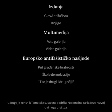
Izdanja
Glas Antifašista
Knjige
Multimedija
Foto galerija
Video galerija
Europsko antifašističko nasljeđe
Put građanske hrabrosti
Škole demokracije
"Tko je drugi i drugačiji"
Udruga je korisnik Tematske sustavne podrške Nacionalne zaklade za razvoj
civilnoga društva.