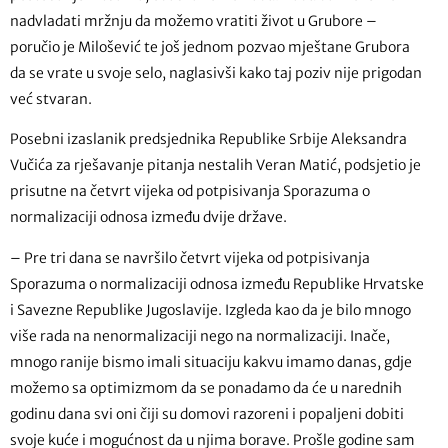
nadvladati mržnju da možemo vratiti život u Grubore –
poručio je Milošević te još jednom pozvao mještane Grubora
da se vrate u svoje selo, naglasivši kako taj poziv nije prigodan
već stvaran.
Posebni izaslanik predsjednika Republike Srbije Aleksandra
Vučića za rješavanje pitanja nestalih Veran Matić, podsjetio je
prisutne na četvrt vijeka od potpisivanja Sporazuma o
normalizaciji odnosa između dvije države.
– Pre tri dana se navršilo četvrt vijeka od potpisivanja
Sporazuma o normalizaciji odnosa između Republike Hrvatske
i Savezne Republike Jugoslavije. Izgleda kao da je bilo mnogo
više rada na nenormalizaciji nego na normalizaciji. Inače,
mnogo ranije bismo imali situaciju kakvu imamo danas, gdje
možemo sa optimizmom da se ponadamo da će u narednih
godinu dana svi oni čiji su domovi razoreni i popaljeni dobiti
svoje kuće i mogućnost da u njima borave. Prošle godine sam