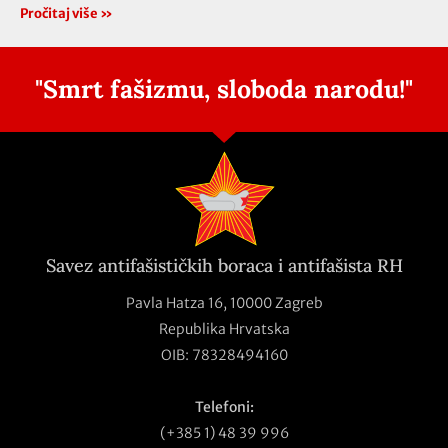
Pročitaj više »
"Smrt fašizmu, sloboda narodu!"
Savez antifašističkih boraca i antifašista RH
Pavla Hatza 16,
10000 Zagreb
Republika Hrvatska
OIB: 78328494160
Telefoni:
(+385 1) 48 39 996