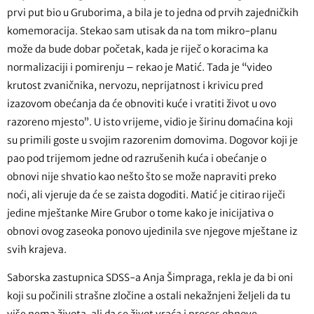
prvi put bio u Gruborima, a bila je to jedna od prvih zajedničkih
komemoracija. Stekao sam utisak da na tom mikro-planu
može da bude dobar početak, kada je riječ o koracima ka
normalizaciji i pomirenju – rekao je Matić. Tada je “video
krutost zvaničnika, nervozu, neprijatnost i krivicu pred
izazovom obećanja da će obnoviti kuće i vratiti život u ovo
razoreno mjesto”. U isto vrijeme, vidio je širinu domaćina koji
su primili goste u svojim razorenim domovima. Dogovor koji je
pao pod trijemom jedne od razrušenih kuća i obećanje o
obnovi nije shvatio kao nešto što se može napraviti preko
noći, ali vjeruje da će se zaista dogoditi. Matić je citirao riječi
jedine mještanke Mire Grubor o tome kako je inicijativa o
obnovi ovog zaseoka ponovo ujedinila sve njegove mještane iz
svih krajeva.
Saborska zastupnica SDSS-a Anja Šimpraga, rekla je da bi oni
koji su počinili strašne zločine a ostali nekažnjeni željeli da tu