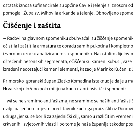
ostatak iznosa sufinancirale su općine Čavle i Jelenje s iznosom o
pomogla i Župa sv. Mihovila arkanđela Jelenje. Obnovljeno spomen-
Čišćenje i zaštita
– Radovi na glavnom spomeniku obuhvaćali su čišćenje spomenika
očistila i zaštitila armatura te obradu samih pukotina i kompletn
izvornom uzorku analiziranom sa spomenika. Na ostalim dijelovi
oštećenih betonskih segmenata, očišćeni su kameni kubusi, vaze i 
izrađeni nedostajući kameni elementi, kazao je Marinko Kučan iz 
Primorsko-goranski župan Zlatko Komadina istaknuo je da je u malo
Hrvatskoj uloženo pola milijuna kuna u antifašistički spomenik.
– Mi se ne sramimo antifašizma, ne sramimo se naših antifašističk
ovdje na jednom mjestu predstavnike udruga proizašlih iz Domovin
udruga, jer su se borili za zajednički cilj, samo u različitim vreme
crkvenih i svjetovnih vlasti i po tome je naša županija također p