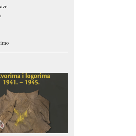
jave
i
simo