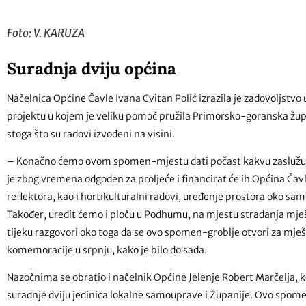
Foto: V. KARUZA
Suradnja dviju općina
Načelnica Općine Čavle Ivana Cvitan Polić izrazila je zadovoljstvo 
projektu u kojem je veliku pomoć pružila Primorsko-goranska župan
stoga što su radovi izvođeni na visini.
– Konačno ćemo ovom spomen-mjestu dati počast kakvu zaslužuju ž
je zbog vremena odgođen za proljeće i financirat će ih Općina Ča
reflektora, kao i hortikulturalni radovi, uređenje prostora oko s
Također, uredit ćemo i ploču u Podhumu, na mjestu stradanja mješta
tijeku razgovori oko toga da se ovo spomen-groblje otvori za mj
komemoracije u srpnju, kako je bilo do sada.
Nazočnima se obratio i načelnik Općine Jelenje Robert Marčelja, ko
suradnje dviju jedinica lokalne samouprave i Županije. Ovo spomen-