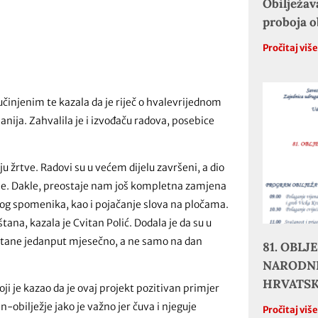
Obilježav
proboja 
Pročitaj viš
učinjenim te kazala da je riječ o hvalevrijednom
ija. Zahvalila je i izvođaču radova, posebice
rtve. Radovi su u većem dijelu završeni, a dio
vle. Dakle, preostaje nam još kompletna zamjena
amog spomenika, kao i pojačanje slova na pločama.
na, kazala je Cvitan Polić. Dodala je da su u
eštane jedanput mjesečno, a ne samo na dan
81. OBL
NARODNE
HRVATS
ji je kazao da je ovaj projekt pozitivan primjer
obilježje jako je važno jer čuva i njeguje
Pročitaj viš