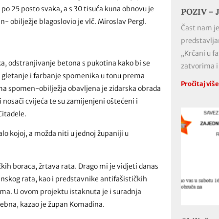
d po 25 posto svaka, a s 30 tisuća kuna obnovu je
POZIV – J
 obilježje blagoslovio je vlč. Miroslav Pergl.
Čast nam je
predstavlja
„Krčani u f
, odstranjivanje betona s pukotina kako bi se
zatvorima i
o gletanje i farbanje spomenika u tonu prema
Pročitaj viš
ma spomen-obilježja obavljena je zidarska obrada
nosači cvijeća te su zamijenjeni oštećeni i
Citadele.
 kojoj, a možda niti u jednoj županiji u
ih boraca, žrtava rata. Drago mi je vidjeti danas
skog rata, kao i predstavnike antifašističkih
nima. U ovom projektu istaknuta je i suradnja
osebna, kazao je župan Komadina.