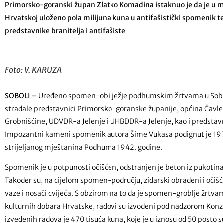
Primorsko-goranski župan Zlatko Komadina istaknuo je da je u mal
Hrvatskoj uloženo pola milijuna kuna u antifašistički spomenik te
predstavnike branitelja i antifašiste
Foto: V. KARUZA
SOBOLI –
Uređeno spomen-obilježje podhumskim žrtvama u Sobolima
stradale predstavnici Primorsko-goranske županije, općina Čavle 
Grobnišćine, UDVDR-a Jelenje i UHBDDR-a Jelenje, kao i predstavni
Impozantni kameni spomenik autora Šime Vukasa podignut je 1970.
strijeljanog mještanina Podhuma 1942. godine.
Spomenik je u potpunosti očišćen, odstranjen je beton iz pukoti
Također su, na cijelom spomen-području, zidarski obrađeni i očiš
vaze i nosači cvijeća. S obzirom na to da je spomen-groblje žrt
kulturnih dobara Hrvatske, radovi su izvođeni pod nadzorom Konzer
izvedenih radova je 470 tisuća kuna, koje je u iznosu od 50 posto