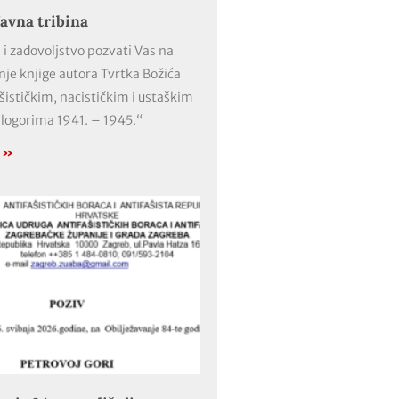
avna tribina
 i zadovoljstvo pozvati Vas na
nje knjige autora Tvrtka Božića
ašističkim, nacističkim i ustaškim
 logorima 1941. – 1945.“
e »