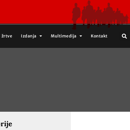
j žrtve
Izdanja
Multimedija
Kontakt
rije