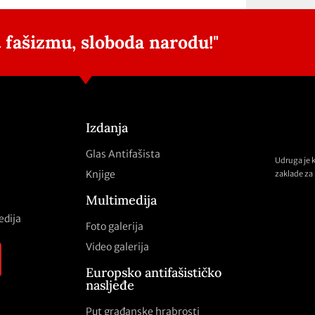
 fašizmu, sloboda narodu!"
Izdanja
Glas Antifašista
Udruga je 
Knjige
zaklade za 
Multimedija
edija
Foto galerija
Video galerija
Europsko antifašističko
nasljeđe
Put građanske hrabrosti