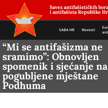
Savez antifašističkih bor
i antifašista Republike H
Eu
SABA HR
Novosti
ant
“Mi se antifašizma ne
sramimo”: Obnovljen
spomenik i sjećanje na
pogubljene mještane
Podhuma