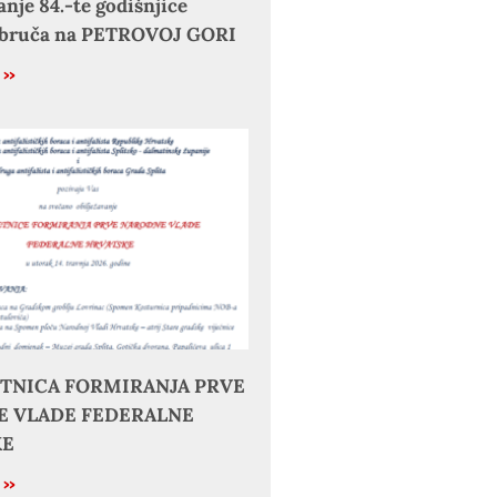
anje 84.-te godišnjice
obruča na PETROVOJ GORI
e »
JETNICA FORMIRANJA PRVE
 VLADE FEDERALNE
KE
e »