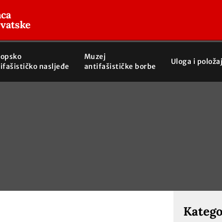
aca
rvatske
ropsko
Muzej
Uloga i položa
ifašističko nasljeđe
antifašističke borbe
Katego