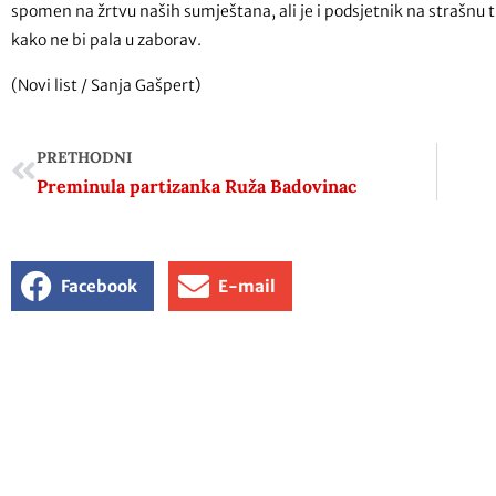
spomen na žrtvu naših sumještana, ali je i podsjetnik na strašnu t
kako ne bi pala u zaborav.
(Novi list / Sanja Gašpert)
PRETHODNI
Preminula partizanka Ruža Badovinac
Facebook
E-mail