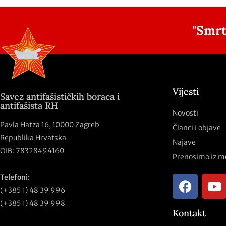
"Smrt
Vijesti
Savez antifašističkih boraca i
antifašista RH
Novosti
Pavla Hatza 16,
10000 Zagreb
Članci i objave
Republika Hrvatska
Najave
OIB: 78328494160
Prenosimo iz m
Telefoni:
(+385 1) 48 39 996
(+385 1) 48 39 998
Kontakt