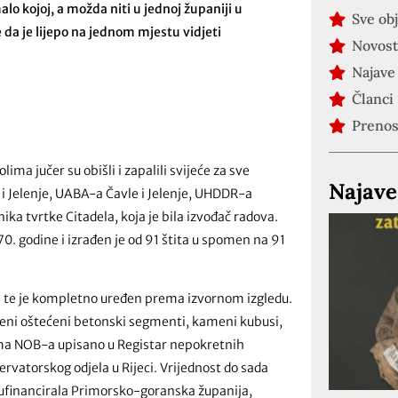
o kojoj, a možda niti u jednoj županiji u
Sve ob
 da je lijepo na jednom mjestu vidjeti
Novost
Najave
Članci
Preno
 jučer su obišli i zapalili svijeće za sve
Najave
i Jelenje, UABA-a Čavle i Jelenje, UHDDR-a
ka tvrtke Citadela, koja je bila izvođač radova.
 godine i izrađen je od 91 štita u spomen na 91
na te je kompletno uređen prema izvornom izgledu.
ćeni oštećeni betonski segmenti, kameni kubusi,
vama NOB-a upisano u Registar nepokretnih
vatorskog odjela u Rijeci. Vrijednost do sada
 sufinancirala Primorsko-goranska županija,