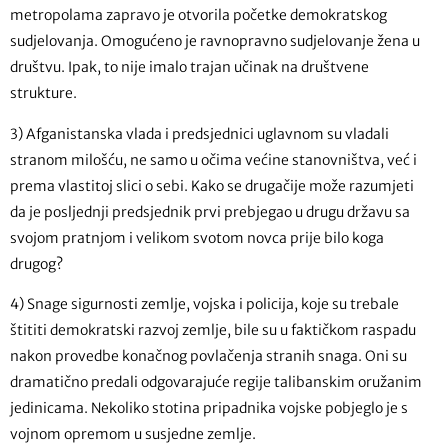
metropolama zapravo je otvorila početke demokratskog
sudjelovanja. Omogućeno je ravnopravno sudjelovanje žena u
društvu. Ipak, to nije imalo trajan učinak na društvene
strukture.
3) Afganistanska vlada i predsjednici uglavnom su vladali
stranom milošću, ne samo u očima većine stanovništva, već i
prema vlastitoj slici o sebi. Kako se drugačije može razumjeti
da je posljednji predsjednik prvi prebjegao u drugu državu sa
svojom pratnjom i velikom svotom novca prije bilo koga
drugog?
4) Snage sigurnosti zemlje, vojska i policija, koje su trebale
štititi demokratski razvoj zemlje, bile su u faktičkom raspadu
nakon provedbe konačnog povlačenja stranih snaga. Oni su
dramatično predali odgovarajuće regije talibanskim oružanim
jedinicama. Nekoliko stotina pripadnika vojske pobjeglo je s
vojnom opremom u susjedne zemlje.