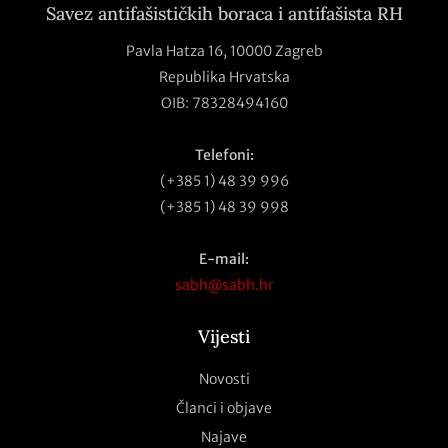
Savez antifašističkih boraca i antifašista RH
Pavla Hatza 16,
10000 Zagreb
Republika Hrvatska
OIB: 78328494160
Telefoni:
(+385 1) 48 39 996
(+385 1) 48 39 998
E-mail:
sabh@sabh.hr
Vijesti
Novosti
Članci i objave
Najave