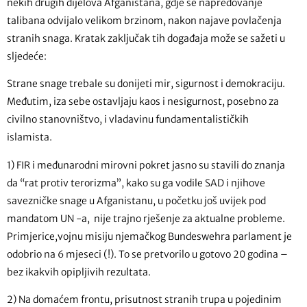
nekih drugih dijelova Afganistana, gdje se napredovanje
talibana odvijalo velikom brzinom, nakon najave povlačenja
stranih snaga. Kratak zaključak tih događaja može se sažeti u
sljedeće:
Strane snage trebale su donijeti mir, sigurnost i demokraciju.
Međutim, iza sebe ostavljaju kaos i nesigurnost, posebno za
civilno stanovništvo, i vladavinu fundamentalističkih
islamista.
1) FIR i međunarodni mirovni pokret jasno su stavili do znanja
da “rat protiv terorizma”, kako su ga vodile SAD i njihove
savezničke snage u Afganistanu, u početku još uvijek pod
mandatom UN -a, nije trajno rješenje za aktualne probleme.
Primjerice,vojnu misiju njemačkog Bundeswehra parlament je
odobrio na 6 mjeseci (!). To se pretvorilo u gotovo 20 godina –
bez ikakvih opipljivih rezultata.
2) Na domaćem frontu, prisutnost stranih trupa u pojedinim