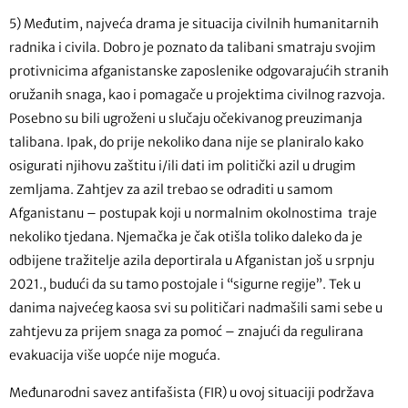
5) Međutim, najveća drama je situacija civilnih humanitarnih
radnika i civila. Dobro je poznato da talibani smatraju svojim
protivnicima afganistanske zaposlenike odgovarajućih stranih
oružanih snaga, kao i pomagače u projektima civilnog razvoja.
Posebno su bili ugroženi u slučaju očekivanog preuzimanja
talibana. Ipak, do prije nekoliko dana nije se planiralo kako
osigurati njihovu zaštitu i/ili dati im politički azil u drugim
zemljama. Zahtjev za azil trebao se odraditi u samom
Afganistanu – postupak koji u normalnim okolnostima traje
nekoliko tjedana. Njemačka je čak otišla toliko daleko da je
odbijene tražitelje azila deportirala u Afganistan još u srpnju
2021., budući da su tamo postojale i “sigurne regije”. Tek u
danima najvećeg kaosa svi su političari nadmašili sami sebe u
zahtjevu za prijem snaga za pomoć – znajući da regulirana
evakuacija više uopće nije moguća.
Međunarodni savez antifašista (FIR) u ovoj situaciji podržava