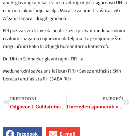
apele glavnog tajnika UN-a i rezoluciju Vijeća sigurnosti UN-a
o hitnom okončanju nasilja. Mora se zajamčiti zaštita svih
Afganistanaca i drugih građana.
FIR poziva sve države da odobre azil i prihvat međunarodnim
civilnim snagama i njihovim obiteljima. To je najmanje što
mogu učiniti kako bi izbjegli humanitarnu katastrofu.
Dr. Ulrich Schneider.glavni tajnik FIR –a
Međunarodni savez antifašista (FIR) / Savez antifašističkih
boraca i antifašista RH (SABA RH)
PRETHODNI
SLJEDEĆI
Odgovor I. Goldsteina D. Goldmanu
Uneređen spomenik veljunskim žrtvama
Facebook
E-mail