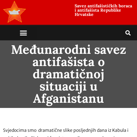
Savez antifašističkih boraca
i antifašista Republike
Hrvatske
Međunarodni savez
antifašista o
dramatičnoj
situaciji u
Afganistanu
Svjedocima smo dramatične slike posljednjih dana iz Kabula i