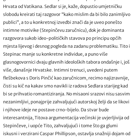
Hrvata od Vatikana. Sedlar si je, kaže, dopustio umjetničku
slobodu kreirati taj razgovor “kako mislim da bi bilo zanimljivo
publici”, a to u konkretnoj izvedbi znači da je uveo ponešto
intimne motivike (Stepinčevu zaručnicu), dok je dominanta
razgovora sukob ideo-političkih stavova po principu općih
mjesta lijevog i desnog pogleda na zadanu problematiku. Tito i
Stepinac manje su konkretne individue, a puno više
glasnogovornici dvaju glavnih ideoloških tabora ondašnje i, još
više, današnje Hrvatske. Intimni trenuci, uvedeni putem
flešbekova s Doris Pinčić kao zaručnicom, recimo najizravnije,
čisti su kič na kakav smo navikli iz radova Sedlara starijeg kad
bi se prihvatio romantiziranja. No misaoni srazovi nisu sasvim
nezanimljivi, ponajprije zahvaljujući autorskoj želji da se likovi
i njihove ideje ne postave crno-bijelo. Da stvar bude
interesantnija, Titova argumentacija većinski je uvjerljivija od
Stepinčeve, i uopće Tito, zahvaljujući i tome što ga glumi
iskusni i verzirani Caspar Phillipson, ostavlja snažniji dojam od