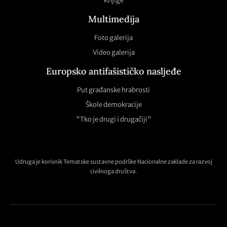
Knjige
Multimedija
Foto galerija
Video galerija
Europsko antifašističko nasljeđe
Put građanske hrabrosti
Škole demokracije
"Tko je drugi i drugačiji"
Udruga je korisnik Tematske sustavne podrške Nacionalne zaklade za razvoj
civilnoga društva.