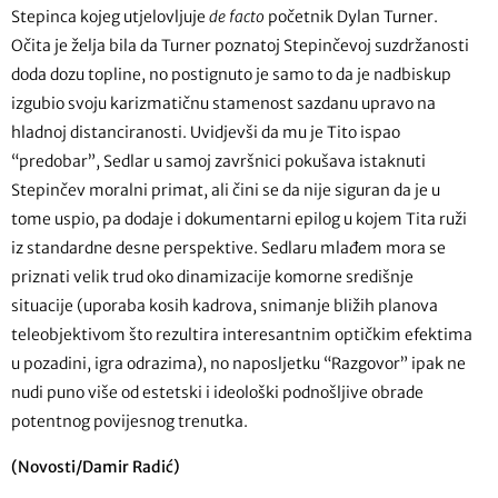
Stepinca kojeg utjelovljuje
de facto
početnik Dylan Turner.
Očita je želja bila da Turner poznatoj Stepinčevoj suzdržanosti
doda dozu topline, no postignuto je samo to da je nadbiskup
izgubio svoju karizmatičnu stamenost sazdanu upravo na
hladnoj distanciranosti. Uvidjevši da mu je Tito ispao
“predobar”, Sedlar u samoj završnici pokušava istaknuti
Stepinčev moralni primat, ali čini se da nije siguran da je u
tome uspio, pa dodaje i dokumentarni epilog u kojem Tita ruži
iz standardne desne perspektive. Sedlaru mlađem mora se
priznati velik trud oko dinamizacije komorne središnje
situacije (uporaba kosih kadrova, snimanje bližih planova
teleobjektivom što rezultira interesantnim optičkim efektima
u pozadini, igra odrazima), no naposljetku “Razgovor” ipak ne
nudi puno više od estetski i ideološki podnošljive obrade
potentnog povijesnog trenutka.
(Novosti/Damir Radić)