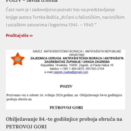
POZIV – Javna tribina
Čast nam je i zadovoljstvo pozvati Vas na predstavljanje
knjige autora Tvrtka Božića „Krčani u fašističkim, nacističkim
i ustaškim zatvorima i logorima 1941. – 1945.“
Pročitaj više »
Obilježavanje 84.-te godišnjice proboja obruča na
PETROVOJ GORI