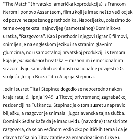
“The Match” (hrvatsko-američka koprodukcija), s Francom
Nerom i ponovo Assanteom, filmu koji je imao nešto veći odjek
od posve nezapaženog prethodnika. Naposljetku, dolazimo do
teme ovog teksta, najnovijeg (samostalnog) Dominikova
uratka, “Razgovora”. Kao i prethodni njegovi (igrani) filmovi,
snimljen je na engleskom jeziku i sa stranim glavnim
glumcima, no u samostalnoj hrvatskoj produkciji i s temom
koja je
par excellence
hrvatska – misaonim i emocionalnim
srazom dviju kapitalnih osobnosti nacionalne povijesti 20.
stoljeća, Josipa Broza Tita i Alojzija Stepinca.
Jedini susret Tita i Stepinca dogodio se neposredno nakon
kraja rata, 6. lipnja 1945. u Titovoj privremenoj zagrebačkoj
rezidenciji na Tuškancu. Stepinac je o tom susretu napravio
bilješku, a razgovor je snimala i jugoslavenska tajna služba.
Dominik Sedlar kaže da je imao uvid u (navodne) transkripte
razgovora, da se on većinom vodio oko političkih tema i da je
glavna točka bio Titov zahtjev za emancipacijom Crkve u