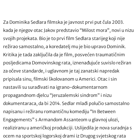
Za Dominika Sedlara filmska je javnost prvi put čula 2003.
kada je njegov otac Jakov predstavio “Milost mora”, novi u nizu
svojih projekata. Bio je to prvi film Sedlara starijeg koji nije
režirao samostalno, a koredatelj mu je bio upravo Dominik.
Kritika je tada zaključila da je film, posvećen traumatičnim
posljedicama Domovinskog rata, iznenađujuće suvislo režiran
za očeve standarde, i uglavnom je taj zanatski napredak
pripisala sinu, filmski školovanom u Americi. Otac i sin
nastavili su surađivati na igrano-dokumentarnom
propagandnom djelcu “Jeruzalemski sindrom” i nizu
dokumentaraca, da bi 2014. Sedlar mlađi polučio samostalno
napisanu i režiranu romantičnu komediju “In Between
Engagements” s Armandom Assanteom u glavnoj ulozi,
realiziranu u američkoj produkciji. Uslijedila je nova suradnja s
ocem na sportskoj logorskoj drami iz Drugog svjetskog rata