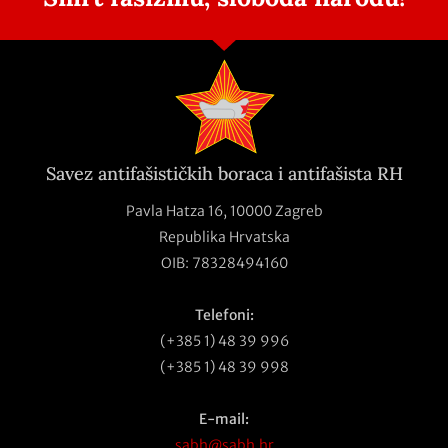
Savez antifašističkih boraca i antifašista RH
Pavla Hatza 16,
10000 Zagreb
Republika Hrvatska
OIB: 78328494160
Telefoni:
(+385 1) 48 39 996
(+385 1) 48 39 998
E-mail:
sabh@sabh.hr