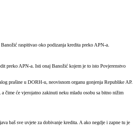
 Banožić raspitivao oko podizanja kredita preko APN-a.
edit preko APN-a. Isti onaj Banožić kojem je to isto Povjerenstvo
ine talog prašine u DORH-u, neovisnom organu gonjenja Republike AP.
, a čime će vjerojatno zakinuti neku mladu osobu sa bitno nižim
ava baš sve uvjete za dobivanje kredita. A ako negdje i zapne tu je