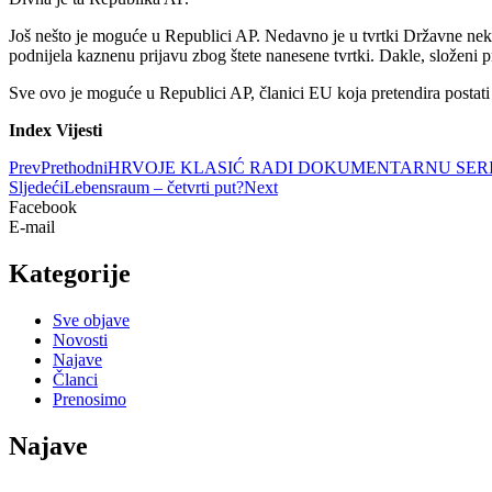
Još nešto je moguće u Republici AP. Nedavno je u tvrtki Državne nekre
podnijela kaznenu prijavu zbog štete nanesene tvrtki. Dakle, složeni pr
Sve ovo je moguće u Republici AP, članici EU koja pretendira postati
Index Vijesti
Prev
Prethodni
HRVOJE KLASIĆ RADI DOKUMENTARNU SERI
Sljedeći
Lebensraum – četvrti put?
Next
Facebook
E-mail
Kategorije
Sve objave
Novosti
Najave
Članci
Prenosimo
Najave