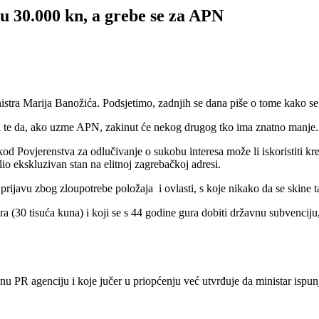
u 30.000 kn, a grebe se za APN
tra Marija Banožića. Podsjetimo, zadnjih se dana piše o tome kako se
a te da, ako uzme APN, zakinut će nekog drugog tko ima znatno manje.
od Povjerenstva za odlučivanje o sukobu interesa može li iskoristiti kr
io ekskluzivan stan na elitnoj zagrebačkoj adresi.
u prijavu zbog zloupotrebe položaja i ovlasti, s koje nikako da se sk
 (30 tisuća kuna) i koji se s 44 godine gura dobiti državnu subvenciju
u PR agenciju i koje jučer u priopćenju već utvrđuje da ministar ispunj