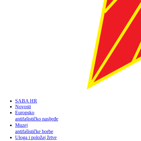
SABA HR
Novosti
Europsko
antifašističko nasljeđe
Muzej
antifašističke borbe
Uloga i položaj žrtve