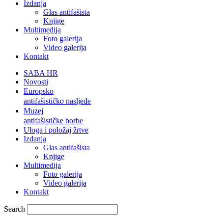
Izdanja
Glas antifašista
Knjige
Multimedija
Foto galerija
Video galerija
Kontakt
SABA HR
Novosti
Europsko
antifašističko nasljeđe
Muzej
antifašističke borbe
Uloga i položaj žrtve
Izdanja
Glas antifašista
Knjige
Multimedija
Foto galerija
Video galerija
Kontakt
Search