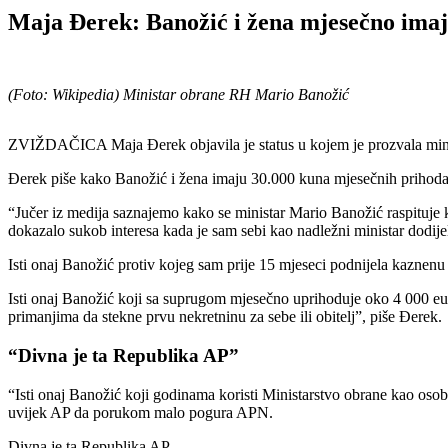
Maja Đerek: Banožić i žena mjesečno imaj
(Foto: Wikipedia) Ministar obrane RH Mario Banožić
ZVIŽDAČICA Maja Đerek objavila je status u kojem je prozvala minis
Đerek piše kako Banožić i žena imaju 30.000 kuna mjesečnih prihod
“Jučer iz medija saznajemo kako se ministar Mario Banožić raspituje k
dokazalo sukob interesa kada je sam sebi kao nadležni ministar dodijel
Isti onaj Banožić protiv kojeg sam prije 15 mjeseci podnijela kaznen
Isti onaj Banožić koji sa suprugom mjesečno uprihoduje oko 4 000 eura
primanjima da stekne prvu nekretninu za sebe ili obitelj”, piše Đerek.
“Divna je ta Republika AP”
“Isti onaj Banožić koji godinama koristi Ministarstvo obrane kao osobn
uvijek AP da porukom malo pogura APN.
Divna je ta Republika AP.