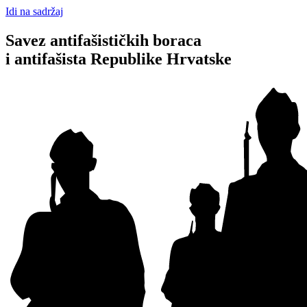
Idi na sadržaj
Savez antifašističkih boraca
i antifašista Republike Hrvatske