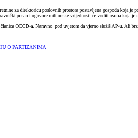
tnine za direktoricu poslovnih prostora postavljena gospođa koja je po 
avnički posao i ugovore milijunske vrijednosti će voditi osoba koja je ek
 članica OECD-a. Naravno, pod uvjetom da vjerno služiš AP-u. Ali brzo
JU O PARTIZANIMA