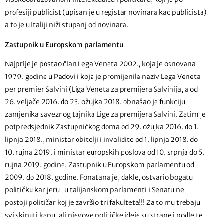
profesiji publicist (upisan je u registar novinara kao publicista)
a to je u Italiji niži stupanj od novinara.
Zastupnik u Europskom parlamentu
Najprije je postao član Lega Veneta 2002., koja je osnovana
1979. godine u Padovi i koja je promijenila naziv Lega Veneta
per premier Salvini (Liga Veneta za premijera Salvinija, a od
26. veljače 2016. do 23. ožujka 2018. obnašao je funkciju
zamjenika saveznog tajnika Lige za premijera Salvini. Zatim je
potpredsjednik Zastupničkog doma od 29. ožujka 2016. do 1.
lipnja 2018., ministar obitelji i invalidite od 1. lipnja 2018. do
10. rujna 2019. i ministar europskih poslova od 10. srpnja do 5.
rujna 2019. godine. Zastupnik u Europskom parlamentu od
2009. do 2018. godine. Fonatana je, dakle, ostvario bogatu
političku karijeru i u talijanskom parlamenti i Senatu ne
postoji političar koj je završio tri fakulteta!!! Za to mu trebaju
svi skinuti kapu, ali njegove političke ideje su strane i podle te