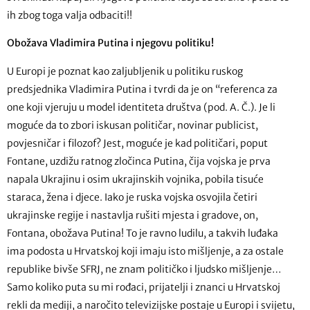
ih zbog toga valja odbaciti!!
Obožava Vladimira Putina i njegovu politiku!
U Europi je poznat kao zaljubljenik u politiku ruskog
predsjednika Vladimira Putina i tvrdi da je on “referenca za
one koji vjeruju u model identiteta društva (pod. A. Č.). Je li
moguće da to zbori iskusan političar, novinar publicist,
povjesničar i filozof? Jest, moguće je kad političari, poput
Fontane, uzdižu ratnog zločinca Putina, čija vojska je prva
napala Ukrajinu i osim ukrajinskih vojnika, pobila tisuće
staraca, žena i djece. Iako je ruska vojska osvojila četiri
ukrajinske regije i nastavlja rušiti mjesta i gradove, on,
Fontana, obožava Putina! To je ravno ludilu, a takvih luđaka
ima podosta u Hrvatskoj koji imaju isto mišljenje, a za ostale
republike bivše SFRJ, ne znam političko i ljudsko mišljenje…
Samo koliko puta su mi rođaci, prijatelji i znanci u Hrvatskoj
rekli da mediji, a naročito televizijske postaje u Europi i svijetu,