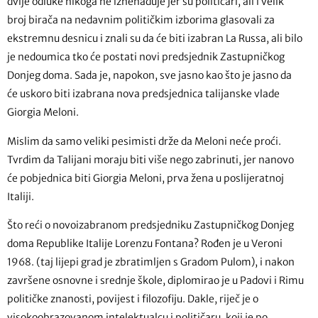
dvije odluke nikoga ne iznenađuje jer su političari, ali i velik
broj birača na nedavnim političkim izborima glasovali za
ekstremnu desnicu i znali su da će biti izabran La Russa, ali bilo
je nedoumica tko će postati novi predsjednik Zastupničkog
Donjeg doma. Sada je, napokon, sve jasno kao što je jasno da
će uskoro biti izabrana nova predsjednica talijanske vlade
Giorgia Meloni.
Mislim da samo veliki pesimisti drže da Meloni neće proći.
Tvrdim da Talijani moraju biti više nego zabrinuti, jer nanovo
će pobjednica biti Giorgia Meloni, prva žena u poslijeratnoj
Italiji.
Što reći o novoizabranom predsjedniku Zastupničkog Donjeg
doma Republike Italije Lorenzu Fontana? Rođen je u Veroni
1968. (taj lijepi grad je zbratimljen s Gradom Pulom), i nakon
završene osnovne i srednje škole, diplomirao je u Padovi i Rimu
političke znanosti, povijest i filozofiju. Dakle, riječ je o
visokoobrazovanom intelektualcu i političaru, koji je po