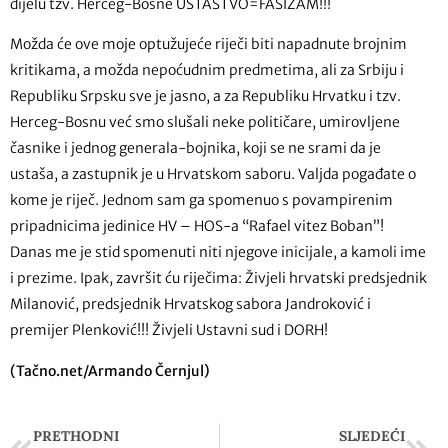
dijelu tzv. Herceg-Bosne USTAŠTVO=FAŠIZAM!!!
Možda će ove moje optužujeće riječi biti napadnute brojnim
kritikama, a možda nepoćudnim predmetima, ali za Srbiju i
Republiku Srpsku sve je jasno, a za Republiku Hrvatku i tzv.
Herceg-Bosnu već smo slušali neke političare, umirovljene
časnike i jednog generala-bojnika, koji se ne srami da je
ustaša, a zastupnik je u Hrvatskom saboru. Valjda pogađate o
kome je riječ. Jednom sam ga spomenuo s povampirenim
pripadnicima jedinice HV – HOS-a “Rafael vitez Boban”!
Danas me je stid spomenuti niti njegove inicijale, a kamoli ime
i prezime. Ipak, završit ću riječima: Živjeli hrvatski predsjednik
Milanović, predsjednik Hrvatskog sabora Jandroković i
premijer Plenković!!! Živjeli Ustavni sud i DORH!
(Tačno.net/Armando Černjul)
PRETHODNI
SLJEDEĆI