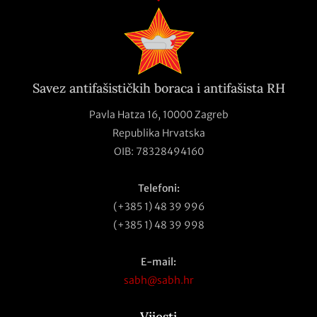
Savez antifašističkih boraca i antifašista RH
Pavla Hatza 16,
10000 Zagreb
Republika Hrvatska
OIB: 78328494160
Telefoni:
(+385 1) 48 39 996
(+385 1) 48 39 998
E-mail:
sabh@sabh.hr
Vijesti