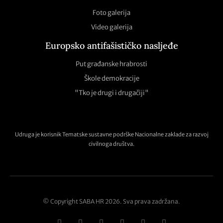
Foto galerija
Video galerija
Europsko antifašističko nasljeđe
Put građanske hrabrosti
Škole demokracije
"Tko je drugi i drugačiji"
Udruga je korisnik Tematske sustavne podrške Nacionalne zaklade za razvoj
civilnoga društva.
© Copyright SABA HR 2026. Sva prava zadržana.