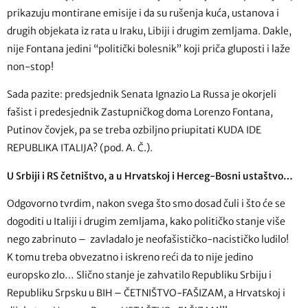
prikazuju montirane emisije i da su rušenja kuća, ustanova i
drugih objekata iz rata u Iraku, Libiji i drugim zemljama. Dakle,
nije Fontana jedini “politički bolesnik” koji priča gluposti i laže
non-stop!
Sada pazite: predsjednik Senata Ignazio La Russa je okorjeli
fašist i predesjednik Zastupničkog doma Lorenzo Fontana,
Putinov čovjek, pa se treba ozbiljno priupitati KUDA IDE
REPUBLIKA ITALIJA? (pod. A. Č.).
U Srbiji i RS četništvo, a u Hrvatskoj i Herceg-Bosni ustaštvo…
Odgovorno tvrdim, nakon svega što smo dosad čuli i što će se
dogoditi u Italiji i drugim zemljama, kako političko stanje više
nego zabrinuto – zavladalo je neofašističko-nacističko ludilo!
K tomu treba obvezatno i iskreno reći da to nije jedino
europsko zlo… Slično stanje je zahvatilo Republiku Srbiju i
Republiku Srpsku u BIH – ČETNIŠTVO-FAŠIZAM, a Hrvatskoj i