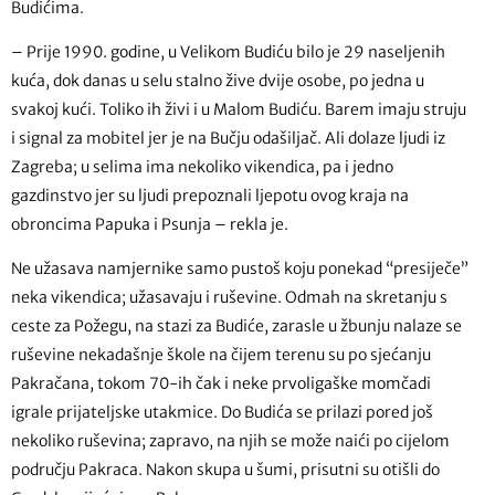
Budićima.
– Prije 1990. godine, u Velikom Budiću bilo je 29 naseljenih
kuća, dok danas u selu stalno žive dvije osobe, po jedna u
svakoj kući. Toliko ih živi i u Malom Budiću. Barem imaju struju
i signal za mobitel jer je na Bučju odašiljač. Ali dolaze ljudi iz
Zagreba; u selima ima nekoliko vikendica, pa i jedno
gazdinstvo jer su ljudi prepoznali ljepotu ovog kraja na
obroncima Papuka i Psunja – rekla je.
Ne užasava namjernike samo pustoš koju ponekad “presiječe”
neka vikendica; užasavaju i ruševine. Odmah na skretanju s
ceste za Požegu, na stazi za Budiće, zarasle u žbunju nalaze se
ruševine nekadašnje škole na čijem terenu su po sjećanju
Pakračana, tokom 70-ih čak i neke prvoligaške momčadi
igrale prijateljske utakmice. Do Budića se prilazi pored još
nekoliko ruševina; zapravo, na njih se može naići po cijelom
području Pakraca. Nakon skupa u šumi, prisutni su otišli do