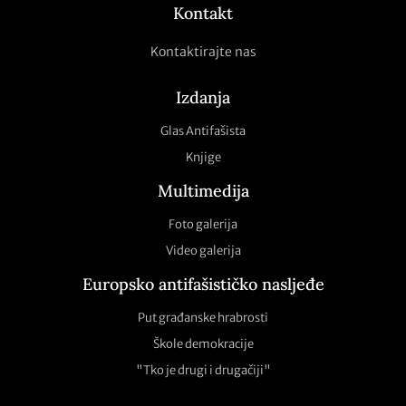
Kontakt
Kontaktirajte nas
Izdanja
Glas Antifašista
Knjige
Multimedija
Foto galerija
Video galerija
Europsko antifašističko nasljeđe
Put građanske hrabrosti
Škole demokracije
"Tko je drugi i drugačiji"