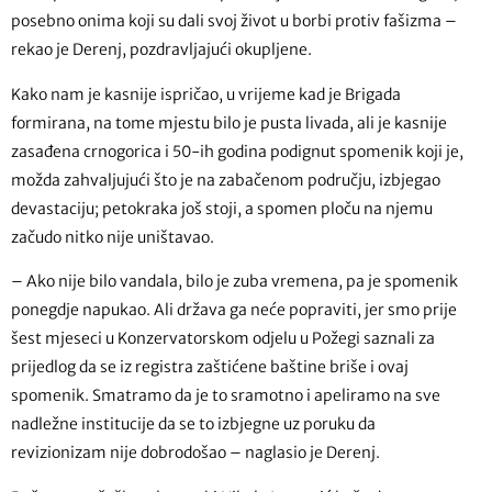
posebno onima koji su dali svoj život u borbi protiv fašizma –
rekao je Derenj, pozdravljajući okupljene.
Kako nam je kasnije ispričao, u vrijeme kad je Brigada
formirana, na tome mjestu bilo je pusta livada, ali je kasnije
zasađena crnogorica i 50-ih godina podignut spomenik koji je,
možda zahvaljujući što je na zabačenom području, izbjegao
devastaciju; petokraka još stoji, a spomen ploču na njemu
začudo nitko nije uništavao.
– Ako nije bilo vandala, bilo je zuba vremena, pa je spomenik
ponegdje napukao. Ali država ga neće popraviti, jer smo prije
šest mjeseci u Konzervatorskom odjelu u Požegi saznali za
prijedlog da se iz registra zaštićene baštine briše i ovaj
spomenik. Smatramo da je to sramotno i apeliramo na sve
nadležne institucije da se to izbjegne uz poruku da
revizionizam nije dobrodošao – naglasio je Derenj.