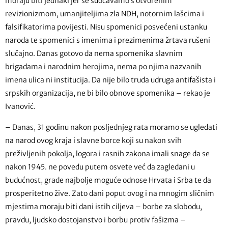
moraju biti jednaki jer se suočavamo s otvorenim
revizionizmom, umanjiteljima zla NDH, notornim lašcima i
falsifikatorima povijesti. Nisu spomenici posvećeni ustanku
naroda te spomenici s imenima i prezimenima žrtava rušeni
slučajno. Danas gotovo da nema spomenika slavnim
brigadama i narodnim herojima, nema po njima nazvanih
imena ulica ni institucija. Da nije bilo truda udruga antifašista i
srpskih organizacija, ne bi bilo obnove spomenika – rekao je
Ivanović.
– Danas, 31 godinu nakon posljednjeg rata moramo se ugledati
na narod ovog kraja i slavne borce koji su nakon svih
preživljenih pokolja, logora i rasnih zakona imali snage da se
nakon 1945. ne povedu putem osvete već da zagledani u
budućnost, grade najbolje moguće odnose Hrvata i Srba te da
prosperitetno žive. Zato dani poput ovog i na mnogim sličnim
mjestima moraju biti dani istih ciljeva – borbe za slobodu,
pravdu, ljudsko dostojanstvo i borbu protiv fašizma –