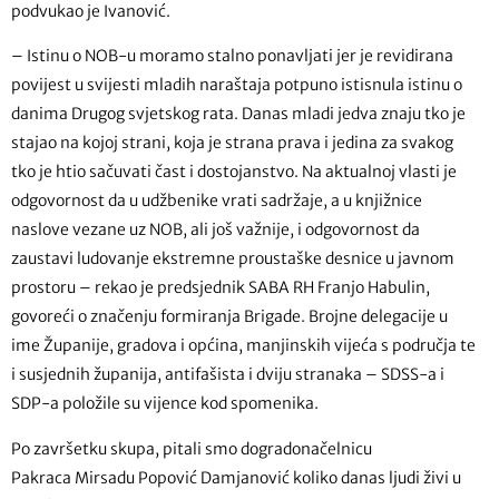
podvukao je Ivanović.
– Istinu o NOB-u moramo stalno ponavljati jer je revidirana
povijest u svijesti mladih naraštaja potpuno istisnula istinu o
danima Drugog svjetskog rata. Danas mladi jedva znaju tko je
stajao na kojoj strani, koja je strana prava i jedina za svakog
tko je htio sačuvati čast i dostojanstvo. Na aktualnoj vlasti je
odgovornost da u udžbenike vrati sadržaje, a u knjižnice
naslove vezane uz NOB, ali još važnije, i odgovornost da
zaustavi ludovanje ekstremne proustaške desnice u javnom
prostoru – rekao je predsjednik SABA RH Franjo Habulin,
govoreći o značenju formiranja Brigade. Brojne delegacije u
ime Županije, gradova i općina, manjinskih vijeća s područja te
i susjednih županija, antifašista i dviju stranaka – SDSS-a i
SDP-a položile su vijence kod spomenika.
Po završetku skupa, pitali smo dogradonačelnicu
Pakraca Mirsadu Popović Damjanović koliko danas ljudi živi u