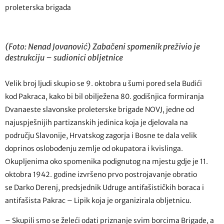
proleterska brigada
(Foto: Nenad Jovanović) Zabačeni spomenik preživio je
destrukciju – sudionici obljetnice
Velik broj ljudi skupio se 9. oktobra u šumi pored sela Budići
kod Pakraca, kako bi bil obilježena 80. godišnjica formiranja
Dvanaeste slavonske proleterske brigade NOVJ, jedne od
najuspješnijih partizanskih jedinica koja je djelovala na
području Slavonije, Hrvatskog zagorja i Bosne te dala velik
doprinos oslobođenju zemlje od okupatora i kvislinga.
Okupljenima oko spomenika podignutog na mjestu gdje je 11.
oktobra 1942. godine izvršeno prvo postrojavanje obratio
se Darko Derenj, predsjednik Udruge antifašističkih boraca i
antifašista Pakrac – Lipik koja je organizirala obljetnicu.
– Skupili smo se želeći odati priznanje svim borcima Brigade, a