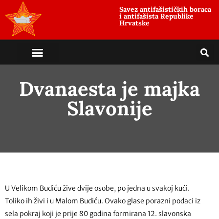
Savez antifašističkih boraca
i antifašista Republike
Hrvatske
Dvanaesta je majka
Slavonije
U Velikom Budiću žive dvije osobe, po jedna u svakoj kući.
Toliko ih živi i u Malom Budiću. Ovako glase porazni podaci iz
sela pokraj koji je prije 80 godina formirana 12. slavonska