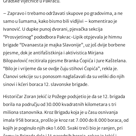
Gradske vijećnice u Pakracu.
– Zapravo i trebamo održavati skupove po gradovima, a ne
samo u šumama, kako bismo bili vidljivi – komentirao je
Ivanović. U dupke punoj dvorani, pjevačka sekcija
“Prosvjetinog” pododbora Pakrac-Lipik otpjevala je himnu
brigade “Dvanaesta je majka Slavonije”, uz još dvije borbene
pjesme, dok je antifašistkinja i aktivistica Mirjana
Bilopavlović recitirala pjesme Branka Ćopića
i
Jure Kaštelana.
“Bilo je i vrijeme da se ovdje čuju stihovi Ćopića”, rekla je.
Članovi sekcije su s ponosom naglašavali da su veliki dio njih
sinovi i kćeri boraca 12. slavonske brigade.
Historičar Zoran Jekić iz Požege podsjetio je da se 12. brigada
borila na području od 30.000 kvadratnih kilometara s tri
miliona stanovnika. Kroz Brigadu koja je u času osnivanja
imala 958 boraca, prošlo je kroz rat 7.000 do 8.000 boraca, od
kojih je poginulo njih oko 1.600. Svaki treći bio je ranjen, pri