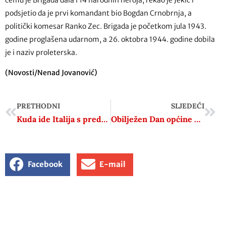
čemu je Brigada dala i 14 narodnih heroja, rekao je Jekić i
podsjetio da je prvi komandant bio Bogdan Crnobrnja, a
politički komesar Ranko Zec. Brigada je početkom jula 1943.
godine proglašena udarnom, a 26. oktobra 1944. godine dobila
je i naziv proleterska.
(Novosti/Nenad Jovanović)
PRETHODNI
SLJEDEĆI
Kuda ide Italija s predsjednikom senata La Russom i predsjednikom zastupničkog doma Lorenzom Fontanom koji su u službi neprijatelja?
Obilježen Dan općine Plaški i 79. godišnjica II. zasjedanja ZAVNOH-a
Facebook
E-mail