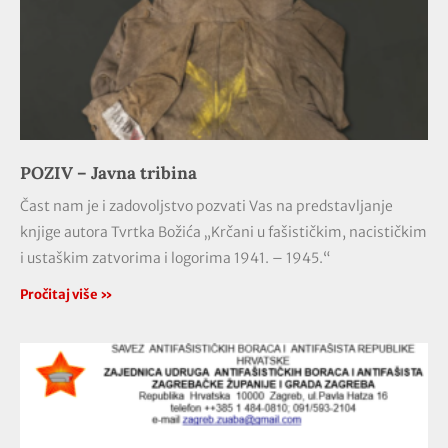
POZIV – Javna tribina
Čast nam je i zadovoljstvo pozvati Vas na predstavljanje
knjige autora Tvrtka Božića „Krčani u fašističkim, nacističkim
i ustaškim zatvorima i logorima 1941. – 1945.“
Pročitaj više »