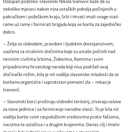
Dožupan požeško-slavonski Nikola Ivanović kaže da su
nekoliko mjeseci nakon niza ustaških pokolja počinjenih u
pakračkom i požeškom kraju, Srbi i Hrvati imali snage stati
rame uz rame i formirati brigadu koja se borila za zajedničko
dobro.
– Želja za slobodom, pravdom i ljudskim dostojanstvom,
suočena sa strašnim zločinima koje su ustaše počinili nad
nevinim civilima Srbima, Židovima, Romima i svim
pripadnicima hrvatskog naroda koji nisu podržali ovaj
zločinački režim, bila je nit vodilja slavonske mladosti da se
borbeno organizira i suprotstavi pomami zla – rekao je
Ivanović.
– Slavonski borci proširuju slobodni teritorij, stvaraju uslove
za nove jedinice i za formiranje narodne vlasti. To je bila nit
vodilja borbe svim raspoloživim sredstvima protiv fašizma,
nacizma te ustaštva i u drugim krajevima. Danas cilj i motiv