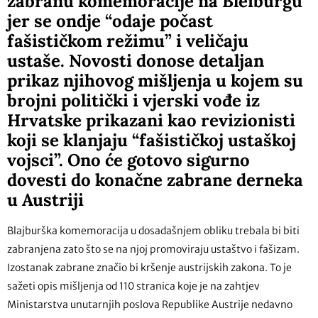
zabranu komemoracije na Bleiburgu
jer se ondje “odaje počast
fašističkom režimu” i veličaju
ustaše. Novosti donose detaljan
prikaz njihovog mišljenja u kojem su
brojni politički i vjerski vođe iz
Hrvatske prikazani kao revizionisti
koji se klanjaju “fašističkoj ustaškoj
vojsci”. Ono će gotovo sigurno
dovesti do konačne zabrane derneka
u Austriji
Blajburška komemoracija u dosadašnjem obliku trebala bi biti
zabranjena zato što se na njoj promoviraju ustaštvo i fašizam.
Izostanak zabrane značio bi kršenje austrijskih zakona. To je
sažeti opis mišljenja od 110 stranica koje je na zahtjev
Ministarstva unutarnjih poslova Republike Austrije nedavno