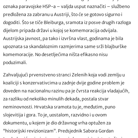
oznaka paravojske HSP-a – valjda usput naznačiti – službeno
predložena za zabranu u Austriji, što će se gotovo sigurno i
dogoditi. Što se tiče Bleiburga, sramota iz posve drugih razloga
dijelom pripada državi u kojoj se komemoracija odvijala.
Austrijska javnost, pa tako i izvršna vlast, godinama je bila
upoznata sa skandaloznim razmjerima same srži blajburške
komemoracije. No desetljećima ništa efikasno nisu
poduzimali.
Zahvaljujući prvenstveno stranci Zelenih koja vodi zemlju u
koaliciji s konzervativcima u zadnje dvije godine problem je
doveden na nacionalnu razinu pa je čvrsta reakcija vladajućih,
za razliku od nekoliko minulih dekada, postala stvar
neminovnosti. Hrvatska sramota tu je, međutim, puno
slojevitija i gora. To je, uostalom, razvidno i u ovom
dokumentu, u kojem je dio državnog vrha optužen za
“historijski revizionizam”. Predsjednik Sabora Gordan