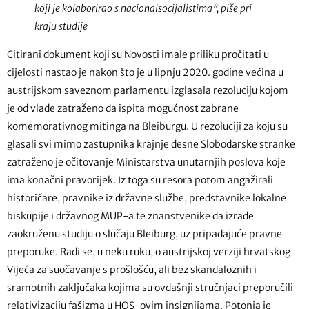
koji je kolaborirao s nacionalsocijalistima”, piše pri
kraju studije
Citirani dokument koji su Novosti imale priliku pročitati u
cijelosti nastao je nakon što je u lipnju 2020. godine većina u
austrijskom saveznom parlamentu izglasala rezoluciju kojom
je od vlade zatraženo da ispita mogućnost zabrane
komemorativnog mitinga na Bleiburgu. U rezoluciji za koju su
glasali svi mimo zastupnika krajnje desne Slobodarske stranke
zatraženo je očitovanje Ministarstva unutarnjih poslova koje
ima konačni pravorijek. Iz toga su resora potom angažirali
historičare, pravnike iz državne službe, predstavnike lokalne
biskupije i državnog MUP-a te znanstvenike da izrade
zaokruženu studiju o slučaju Bleiburg, uz pripadajuće pravne
preporuke. Radi se, u neku ruku, o austrijskoj verziji hrvatskog
Vijeća za suočavanje s prošlošću, ali bez skandaloznih i
sramotnih zaključaka kojima su ovdašnji stručnjaci preporučili
relativizaciju fašizma u HOS-ovim insignijama. Potonja je