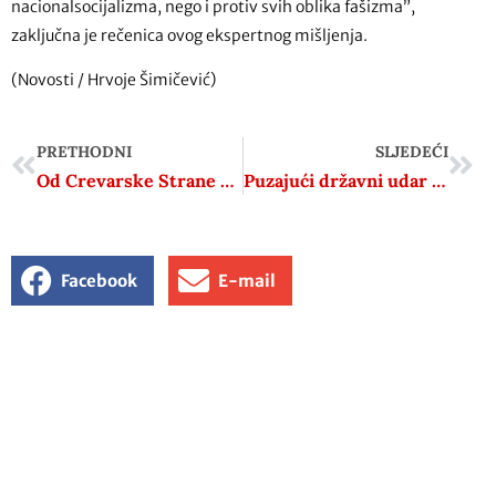
nacionalsocijalizma, nego i protiv svih oblika fašizma”,
zaključna je rečenica ovog ekspertnog mišljenja.
(Novosti / Hrvoje Šimičević)
PRETHODNI
SLJEDEĆI
Od Crevarske Strane do Ljubljane
Puzajući državni udar tzv. 1. dragovoljačke bojne
Facebook
E-mail