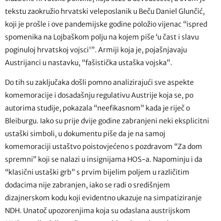
tekstu zaokružio hrvatski veleposlanik u Beču Daniel Glunčić,
koji je prošle i ove pandemijske godine položio vijenac “ispred
spomenika na Lojbaškom polju na kojem piše ‘u čast i slavu
poginuloj hrvatskoj vojsci'”. Armiji koja je, pojašnjavaju
Austrijanci u nastavku, “fašistička ustaška vojska”.
Do tih su zaključaka došli pomno analizirajući sve aspekte
komemoracije i dosadašnju regulativu Austrije koja se, po
autorima studije, pokazala “neefikasnom” kada je riječ o
Bleiburgu. Iako su prije dvije godine zabranjeni neki eksplicitni
ustaški simboli, u dokumentu piše da je na samoj
komemoraciji ustaštvo poistovjećeno s pozdravom “Za dom
spremni” koji se nalazi u insignijama HOS-a. Napominju i da
“klasični ustaški grb” s prvim bijelim poljem u različitim
dodacima nije zabranjen, iako se radi o središnjem
dizajnerskom kodu koji evidentno ukazuje na simpatiziranje
NDH. Unatoč upozorenjima koja su odaslana austrijskom