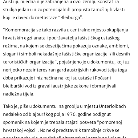
Austriji, nijedna nije zabranjena u ovoj zemlji, konstatira
studija jedan u nizu potencijalnih propusta tamošnjih vlasti
koji je doveo do metastaze “Bleiburga”.
“Komemoracija se tako razvila u centralno mjesto okupljanja
hrvatskih egzilanata i podržavatelja fašističkog ustaškog
režima, na kojem se desetljećima pokazuju oznake, amblemi,
slogani i simboli nekadašnje fašističke organizacije i/ili desnih
terorističkih organizacija”, pojašnjeno je u dokumentu, koji uz
nerijetko nezainteresiran gard austrijskih rukovoditelja toga
doba prikazuje i niz načina na koji su ustaše i Počasni
bleiburški vod izigravali austrijske zakone i obmanjivali
nadležna tijela.
Tako je, piše u dokumentu, na groblju u mjestu Unterloibach
nedaleko od blajburškog polja 1976. godine podignut
spomenik na kojem je trebala stajati posveta “pomorenoj
hrvatskoj vojsci”. No neki predstavnik tamošnje crkve se