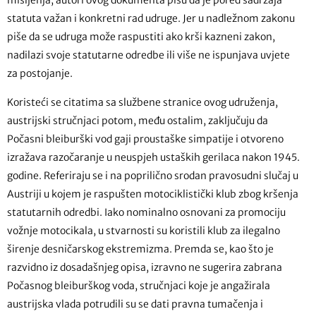
mišljenja, autori ovog dokumenta pišu da je pored sadržaja
statuta važan i konkretni rad udruge. Jer u nadležnom zakonu
piše da se udruga može raspustiti ako krši kazneni zakon,
nadilazi svoje statutarne odredbe ili više ne ispunjava uvjete
za postojanje.
Koristeći se citatima sa službene stranice ovog udruženja,
austrijski stručnjaci potom, među ostalim, zaključuju da
Počasni bleiburški vod gaji proustaške simpatije i otvoreno
izražava razočaranje u neuspjeh ustaških gerilaca nakon 1945.
godine. Referiraju se i na poprilično srodan pravosudni slučaj u
Austriji u kojem je raspušten motociklistički klub zbog kršenja
statutarnih odredbi. Iako nominalno osnovani za promociju
vožnje motocikala, u stvarnosti su koristili klub za ilegalno
širenje desničarskog ekstremizma. Premda se, kao što je
razvidno iz dosadašnjeg opisa, izravno ne sugerira zabrana
Počasnog bleiburškog voda, stručnjaci koje je angažirala
austrijska vlada potrudili su se dati pravna tumačenja i