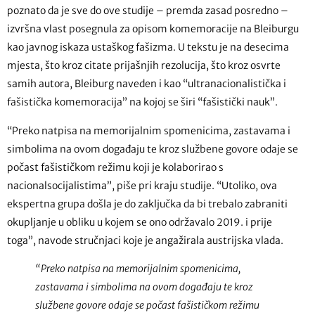
poznato da je sve do ove studije – premda zasad posredno –
izvršna vlast posegnula za opisom komemoracije na Bleiburgu
kao javnog iskaza ustaškog fašizma. U tekstu je na desecima
mjesta, što kroz citate prijašnjih rezolucija, što kroz osvrte
samih autora, Bleiburg naveden i kao “ultranacionalistička i
fašistička komemoracija” na kojoj se širi “fašistički nauk”.
“Preko natpisa na memorijalnim spomenicima, zastavama i
simbolima na ovom događaju te kroz službene govore odaje se
počast fašističkom režimu koji je kolaborirao s
nacionalsocijalistima”, piše pri kraju studije. “Utoliko, ova
ekspertna grupa došla je do zaključka da bi trebalo zabraniti
okupljanje u obliku u kojem se ono održavalo 2019. i prije
toga”, navode stručnjaci koje je angažirala austrijska vlada.
“Preko natpisa na memorijalnim spomenicima,
zastavama i simbolima na ovom događaju te kroz
službene govore odaje se počast fašističkom režimu