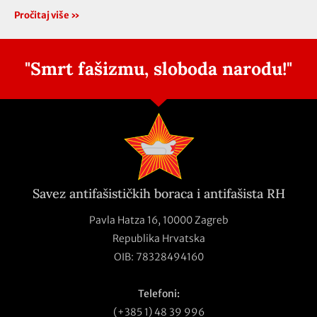
Pročitaj više »
"Smrt fašizmu, sloboda narodu!"
Savez antifašističkih boraca i antifašista RH
Pavla Hatza 16,
10000 Zagreb
Republika Hrvatska
OIB: 78328494160
Telefoni:
(+385 1) 48 39 996