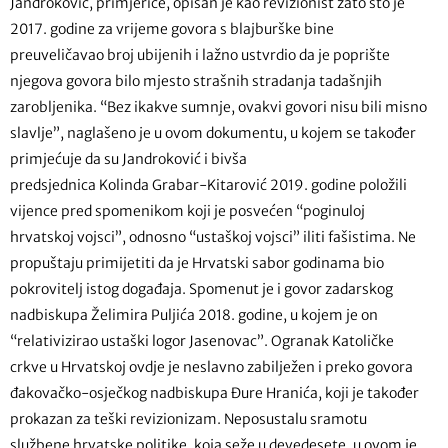
Jandroković, primjerice, opisan je kao revizionist zato što je
2017. godine za vrijeme govora s blajburške bine
preuveličavao broj ubijenih i lažno ustvrdio da je poprište
njegova govora bilo mjesto strašnih stradanja tadašnjih
zarobljenika. “Bez ikakve sumnje, ovakvi govori nisu bili misno
slavlje”, naglašeno je u ovom dokumentu, u kojem se također
primjećuje da su Jandroković i bivša
predsjednica Kolinda Grabar-Kitarović 2019. godine položili
vijence pred spomenikom koji je posvećen “poginuloj
hrvatskoj vojsci”, odnosno “ustaškoj vojsci” iliti fašistima. Ne
propuštaju primijetiti da je Hrvatski sabor godinama bio
pokrovitelj istog događaja. Spomenut je i govor zadarskog
nadbiskupa Želimira Puljića 2018. godine, u kojem je on
“relativizirao ustaški logor Jasenovac”. Ogranak Katoličke
crkve u Hrvatskoj ovdje je neslavno zabilježen i preko govora
đakovačko-osječkog nadbiskupa Đure Hranića, koji je također
prokazan za teški revizionizam. Neposustalu sramotu
službene hrvatske politike, koja seže u devedesete, u ovom je