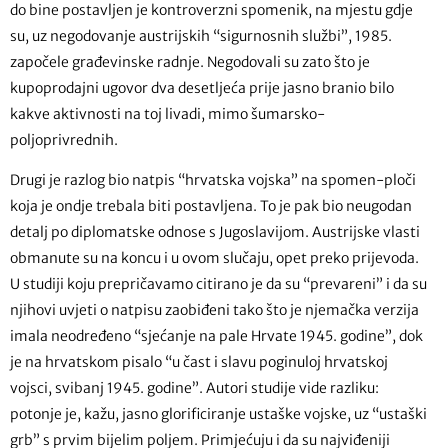
do bine postavljen je kontroverzni spomenik, na mjestu gdje
su, uz negodovanje austrijskih “sigurnosnih službi”, 1985.
započele građevinske radnje. Negodovali su zato što je
kupoprodajni ugovor dva desetljeća prije jasno branio bilo
kakve aktivnosti na toj livadi, mimo šumarsko-
poljoprivrednih.
Drugi je razlog bio natpis “hrvatska vojska” na spomen-ploči
koja je ondje trebala biti postavljena. To je pak bio neugodan
detalj po diplomatske odnose s Jugoslavijom. Austrijske vlasti
obmanute su na koncu i u ovom slučaju, opet preko prijevoda.
U studiji koju prepričavamo citirano je da su “prevareni” i da su
njihovi uvjeti o natpisu zaobiđeni tako što je njemačka verzija
imala neodređeno “sjećanje na pale Hrvate 1945. godine”, dok
je na hrvatskom pisalo “u čast i slavu poginuloj hrvatskoj
vojsci, svibanj 1945. godine”. Autori studije vide razliku:
potonje je, kažu, jasno glorificiranje ustaške vojske, uz “ustaški
grb” s prvim bijelim poljem. Primjećuju i da su najviđeniji