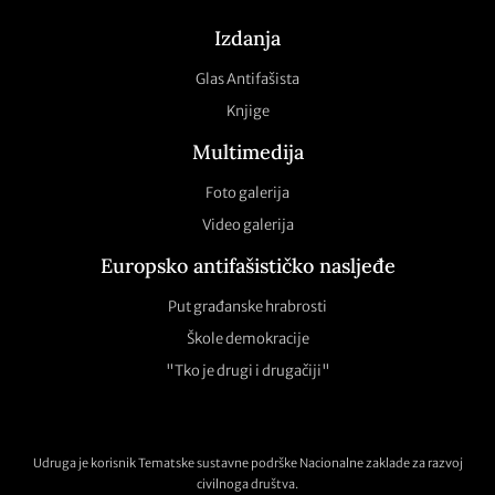
Izdanja
Glas Antifašista
Knjige
Multimedija
Foto galerija
Video galerija
Europsko antifašističko nasljeđe
Put građanske hrabrosti
Škole demokracije
"Tko je drugi i drugačiji"
Udruga je korisnik Tematske sustavne podrške Nacionalne zaklade za razvoj
civilnoga društva.