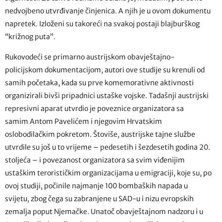
nedvojbeno utvrđivanje činjenica. A njih je u ovom dokumentu
napretek. Izloženi su takoreći na svakoj postaji blajburškog
“križnog puta”.
Rukovodeći se primarno austrijskom obavještajno-
policijskom dokumentacijom, autori ove studije su krenuli od
samih početaka, kada su prve komemorativne aktivnosti
organizirali bivši pripadnici ustaške vojske. Tadašnji austrijski
represivni aparat utvrdio je poveznice organizatora sa
samim Antom Pavelićem i njegovim Hrvatskim
oslobodilačkim pokretom. Štoviše, austrijske tajne službe
utvrdile su još u to vrijeme – pedesetih i šezdesetih godina 20.
stoljeća – i povezanost organizatora sa svim viđenijim
ustaškim terorističkim organizacijama u emigraciji, koje su, po
ovoj studiji, počinile najmanje 100 bombaških napada u
svijetu, zbog čega su zabranjene u SAD-u i nizu evropskih
zemalja poput Njemačke. Unatoč obavještajnom nadzoru i u