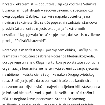
hrvatski ekstremisti – poput televizijskog voditelja Velimira
Bujanca i mnogih drugih – redovni uzvanici u svečanoj loži
ovog događaja. Zabilježili su i više napada posjetitelja na
novinare i aktiviste. Što se tiče popratnih sadržaja, štandova i
pivskih šatora, oni su mjesto okupljanja “ekstremnih
desničara” koji pjevaju “ustaške pjesme”, dok se u isto vrijeme
prodaju “fašistički suveniri”.
Pored cijele manifestacije u postojećem obliku, u mišljenju se
razmatra i mogućnost zabrane Počasnog bleiburškog voda,
udruge registrirane u Klagenfurtu, koja je po statutu apolitična
organizacija humanitarne naravi koja stremi čuvanju sjećanja
na ubijene hrvatske civile i vojnike nakon Drugog svjetskog
rata. U mišljenju piše da su osnivači, inače pod kontinuiranim
nadzorom austrijskih službi, najvećim dijelom bili ustaše, te da
je Počasni bleiburški vod od početka veličao ustaški režim i
NDH te negirao žrtve Jasenovaca. Što se tiče pravnog