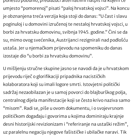
ponešto pobunio, predlažući alternativni natpis na kojem će
umjesto “pomorenoj” pisati “paloj hrvatskoj vojsci”. Na koncu
je obznanjena treća verzija koja stoji do danas: “U čast i slavu
poginuloj i u domovini izručenoj te nestaloj hrvatskoj vojsci, u
borbi za hrvatsku domovinu, svibnja 1945. godine.” Čini se da
su, mimo ovog svećenika, Austrijanci rezignirali nad podlošću
ustaša. Jer u njemačkom prijevodu na spomeniku do danas
izostaje dio “u borbi za hrvatsku domovinu”.
U mišljenju stručne skupine jasno se navodi da je u hrvatskom
prijevodu riječ o glorifikaciji pripadnika nacističkih
kolaboratora koji su imali logore smrti. Istovjetni politički
sadržaj nezaobilazan je u samoj povorci do blajburškog polja,
centralnog dijela manifestacije koji se često krivo naziva samo
“misom”. Radi se, piše u ovom dokumentu, i o svojevrsnom
političkom događaju i govorima u kojima dominiraju krajnje
desni historijski revizionizam i “referiranje na ustaški režim”,
uz paralelnu negaciju njegove fašističke i ubilačke naravi. Tik