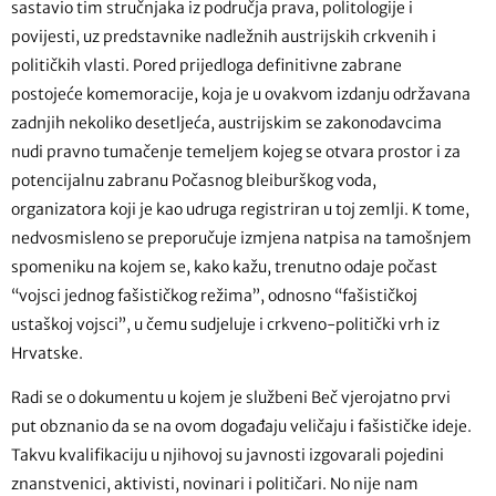
sastavio tim stručnjaka iz područja prava, politologije i
povijesti, uz predstavnike nadležnih austrijskih crkvenih i
političkih vlasti. Pored prijedloga definitivne zabrane
postojeće komemoracije, koja je u ovakvom izdanju održavana
zadnjih nekoliko desetljeća, austrijskim se zakonodavcima
nudi pravno tumačenje temeljem kojeg se otvara prostor i za
potencijalnu zabranu Počasnog bleiburškog voda,
organizatora koji je kao udruga registriran u toj zemlji. K tome,
nedvosmisleno se preporučuje izmjena natpisa na tamošnjem
spomeniku na kojem se, kako kažu, trenutno odaje počast
“vojsci jednog fašističkog režima”, odnosno “fašističkoj
ustaškoj vojsci”, u čemu sudjeluje i crkveno-politički vrh iz
Hrvatske.
Radi se o dokumentu u kojem je službeni Beč vjerojatno prvi
put obznanio da se na ovom događaju veličaju i fašističke ideje.
Takvu kvalifikaciju u njihovoj su javnosti izgovarali pojedini
znanstvenici, aktivisti, novinari i političari. No nije nam