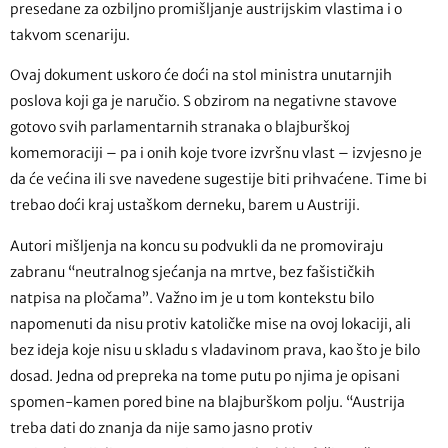
presedane za ozbiljno promišljanje austrijskim vlastima i o
takvom scenariju.
Ovaj dokument uskoro će doći na stol ministra unutarnjih
poslova koji ga je naručio. S obzirom na negativne stavove
gotovo svih parlamentarnih stranaka o blajburškoj
komemoraciji – pa i onih koje tvore izvršnu vlast – izvjesno je
da će većina ili sve navedene sugestije biti prihvaćene. Time bi
trebao doći kraj ustaškom derneku, barem u Austriji.
Autori mišljenja na koncu su podvukli da ne promoviraju
zabranu “neutralnog sjećanja na mrtve, bez fašističkih
natpisa na pločama”. Važno im je u tom kontekstu bilo
napomenuti da nisu protiv katoličke mise na ovoj lokaciji, ali
bez ideja koje nisu u skladu s vladavinom prava, kao što je bilo
dosad. Jedna od prepreka na tome putu po njima je opisani
spomen-kamen pored bine na blajburškom polju. “Austrija
treba dati do znanja da nije samo jasno protiv