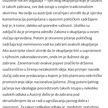
službene naravi događaja – vjerskog okupljanja koje je izuzeto
iz takvih zabrana, sve dok ostaje u svojim tradicionalnim
okvirima. No ovdje su austrijski stručnjaci utvrdili da je vjerska
komemoracija pomiješana s opasnim političkim sadržajem
koji je, k tome, daleko od sporedne važnosti. Utoliko su
zaključili da je primjena odredbi Zakona o okupljanju u ovom
slučaju opravdana. Potom je otvoreno pitanje političkog
sadržaja koji neminovno vodi ka zabrani ovakvih okupljanja.
Ako austrijske vlasti utvrde da će okupljanje biti u suprotnosti
s njihovim zakonodavstvom, onda im je dužnost da ga
zabrane. Zanemarivati ovakve pojave značilo bi državno
suučesništvo u širenju nezakonitih ideja. Kao primjer navode
slučaj zabrane predavanja u kojem je bilo planirano nekritičko
promoviranje ideje nacionalsocijalizma. Zbog potencijalnog
jačanja ove ideologije posredstvom takvih istupa u nekoliko
sudskih odluka u Austriji došlo je do zabrana pod
obrazloženjem da se radi o ugrožavanju javnog dobra i
sigurnosti. Za takve radikalne odluke je, međutim, potrebno