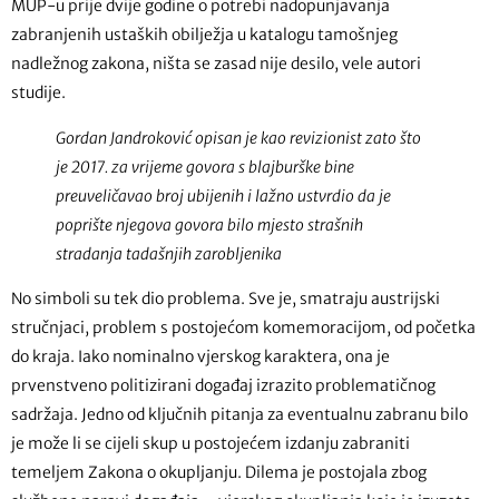
MUP-u prije dvije godine o potrebi nadopunjavanja
zabranjenih ustaških obilježja u katalogu tamošnjeg
nadležnog zakona, ništa se zasad nije desilo, vele autori
studije.
Gordan Jandroković opisan je kao revizionist zato što
je 2017. za vrijeme govora s blajburške bine
preuveličavao broj ubijenih i lažno ustvrdio da je
poprište njegova govora bilo mjesto strašnih
stradanja tadašnjih zarobljenika
No simboli su tek dio problema. Sve je, smatraju austrijski
stručnjaci, problem s postojećom komemoracijom, od početka
do kraja. Iako nominalno vjerskog karaktera, ona je
prvenstveno politizirani događaj izrazito problematičnog
sadržaja. Jedno od ključnih pitanja za eventualnu zabranu bilo
je može li se cijeli skup u postojećem izdanju zabraniti
temeljem Zakona o okupljanju. Dilema je postojala zbog