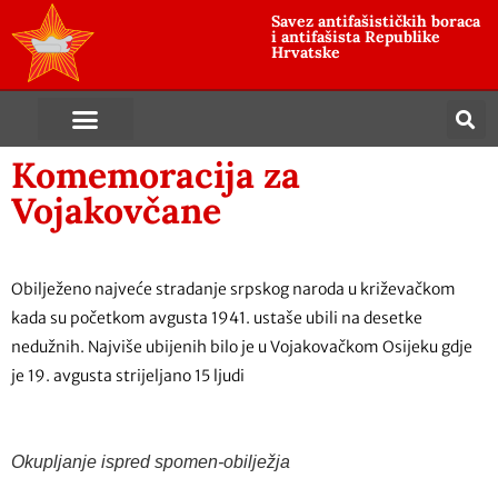
Savez antifašističkih boraca
i antifašista Republike
Hrvatske
Komemoracija za
Vojakovčane
Obilježeno najveće stradanje srpskog naroda u križevačkom
kada su početkom avgusta 1941. ustaše ubili na desetke
nedužnih. Najviše ubijenih bilo je u Vojakovačkom Osijeku gdje
je 19. avgusta strijeljano 15 ljudi
Okupljanje ispred spomen-obilježja