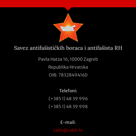
Savez antifašističkih boraca i antifašista RH
Pavla Hatza 16,
10000 Zagreb
Republika Hrvatska
OIB: 78328494160
Telefoni:
(+385 1) 48 39 996
(+385 1) 48 39 998
E-mail:
sabh@sabh.hr