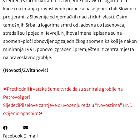
vremena vraćeni kućama. Za vrijeme boravka u logorima, u
kuće i na imanja pravoslavnih porodica naseljeni su bili Slovenci
protjerani iz Slovenije od njemačkih nacističkih vlasti. Osim
tamošnjih Srba, u logorima smrti od Jadovna do Jasenovca,
stradali su i pojedini Jevreji. Njihova imena ispisana su na
spomen-ploči obnovljenog zajedničkog spomenika koji je nakon
miniranja 1991. ponovo izgrađen i premješten iz centra mjesta
na pravoslavno groblje.
(Novosti/Z.Vitanović)
Prethodni
Hrvatske šume tvrde da su sanirale groblje na
Petrovoj gori
Sljedeći
Pilselove zahtjeve o uvođenju reda u “Novostima” HND
ocijenio opasnim
Facebook
E-mail