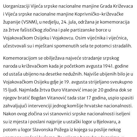
Uorganizaciji Vijeća srpske nacionalne manjine Grada Križevaca
i Vijeća srpske nacionalne manjine Koprivničko-križevačke
županije (VSNM), u nedjelju, 24. jula, održana je komemoracija
za žrtve fašističkog zločina i pale partizanske borce u
Vojakovačkom Osijeku i Vojakovcu. Osim vijećnika i vijećnica,
učestvovali su i mještani spomenutih sela te potomci stradalih.
Komemoracijom se obilježava najveće stradanje srpskog
naroda u križevačkom kada je početkom avgusta 1941. godine
od ustaša ubijeno na desetke nedužnih. Najviše ubijenih bilo je u
Vojakovačkom Osijeku gdje je 19. avgusta strijeljano sveukupno
15 ljudi. Najmlađa žrtva Đuro Vitanović imao je 20 godina dok se
njegov bratić Bogdan Vitanović tada star 17 godina, uspio spasiti
zahvaljujući intervenciji jednog komšije hrvatske nacionalnosti.
Nakon ovog zločina svi stanovnici srpske nacionalnosti iseljeni
su iz mjesta i poslani najprije u ustaški logor u Bjelovaru, a
potom u logor Slavonska Požega iz kojega su poslije nekog