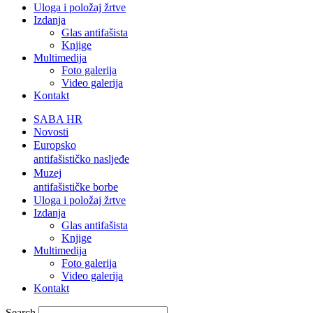
Uloga i položaj žrtve
Izdanja
Glas antifašista
Knjige
Multimedija
Foto galerija
Video galerija
Kontakt
SABA HR
Novosti
Europsko
antifašističko nasljeđe
Muzej
antifašističke borbe
Uloga i položaj žrtve
Izdanja
Glas antifašista
Knjige
Multimedija
Foto galerija
Video galerija
Kontakt
Search