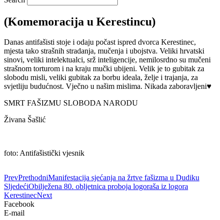
(Komemoracija u Kerestincu)
Danas antifašisti stoje i odaju počast ispred dvorca Kerestinec,
mjesta tako strašnih stradanja, mučenja i ubojstva. Veliki hrvatski
sinovi, veliki intelektualci, srž inteligencije, nemilosrdno su mučeni
strašnom torturom i na kraju mučki ubijeni. Velik je to gubitak za
slobodu misli, veliki gubitak za borbu ideala, želje i trajanja, za
svjetliju budućnost. Vječno u našim mislima. Nikada zaboravljeni♥️
SMRT FAŠIZMU SLOBODA NARODU
Živana Šašlić
foto: Antifašistički vjesnik
Prev
Prethodni
Manifestacija sjećanja na žrtve fašizma u Dudiku
Sljedeći
Obilježena 80. obljetnica proboja logoraša iz logora
Kerestinec
Next
Facebook
E-mail