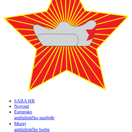
SABA HR
Novosti
Europsko
antifašističko nasljeđe
Muzej
antifašističke borbe