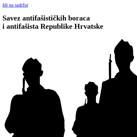
Idi na sadržaj
Savez antifašističkih boraca
i antifašista Republike Hrvatske