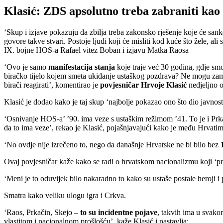
Klasić: ZDS apsolutno treba zabraniti kao
‘Skup i izjave pokazuju da zbilja treba zakonsko rješenje koje će sankc
govore takve stvari. Postoje ljudi koji će misliti kod kuće što žele, 
IX. bojne HOS-a Rafael vitez Boban i izjavu Matka Raosa
‘Ovo je samo
manifestacija stanja
koje traje već 30 godina, gdje sm
biračko tijelo kojem smeta ukidanje ustaškog pozdrava? Ne mogu zami
birači reagirati’, komentirao je
povjesničar Hrvoje Klasić
nedjeljno 
Klasić je dodao kako je taj skup ‘najbolje pokazao ono što dio javnosti n
‘Osnivanje HOS-a’ ’90. ima veze s ustaškim režimom ’41. To je i Pr
da to ima veze’, rekao je Klasić, pojašnjavajući kako je među Hrvatima 
‘No ovdje nije izrečeno to, nego da današnje Hrvatske ne bi bilo bez
1
Ovaj povjesničar kaže kako se radi o hrvatskom nacionalizmu koji ‘pre
‘Meni je to oduvijek bilo nakaradno to kako su ustaše postale heroji i 
Smatra kako veliku ulogu igra i Crkva.
‘Raos, Prkačin, Skejo –
to su incidentne pojave
, takvih ima u svako
vlastitom i nacionalnom prošlošću’, kaže Klasić i nastavlja: