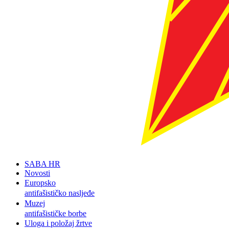
SABA HR
Novosti
Europsko
antifašističko nasljeđe
Muzej
antifašističke borbe
Uloga i položaj žrtve