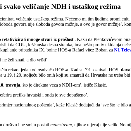
 i svako veličanje NDH i ustaškog režima
ionirati veličanje ustaškog režima. Nećemo mi tim ljudima promijeniti miš
ali sloboda govora nije sloboda govora mržnje, a ovo je govor mržnje’, k
o
relativizirali mnoge stvari iz prošlost
i. Kažu da Plenkovićevom bira
sliti da CDU, kršćanska desna stranka, ima nešto protiv ukidanja nečeg
okupljanje pripadnika IX. bojne HOS-a Rafael vitez Boban za
N1 Telev
e želi znati, a dio vrišti’.
kačin rekao, jedan od osnivača HOS-a. Kad su ’91. osnivali HOS,
daval
u 19. i 20. stoljeću bilo onih koji su smatrali da Hrvatska ne treba biti
0. travnja,
što je direktna veza s NDH-om’, ističe Klasić.
ferira prefiks hrvatski i onda je sve dopušteno’.
primjer nacionalnog poštenja’, kaže Klasić dodajući da ‘sve što je bilo 
m društvu i ne smiju postati
mainstream
, njihov utjecaj nije velik. No 