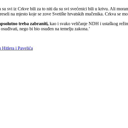
 su svi iz Crkve bili za to niti da su svi svećenici bili u krivu. Ali mo
reseli na mjesto koje se zove Svetište hrvatskih mučenika. Crkva se mor
psolutno treba zabraniti,
kao i svako veličanje NDH i ustaškog režim
a osuđivati, nego bi bio osuđen na temelju zakona.’
 Hitlera i Pavelića