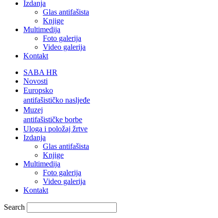
Izdanja
Glas antifašista
Knjige
Multimedija
Foto galerija
Video galerija
Kontakt
SABA HR
Novosti
Europsko
antifašističko nasljeđe
Muzej
antifašističke borbe
Uloga i položaj žrtve
Izdanja
Glas antifašista
Knjige
Multimedija
Foto galerija
Video galerija
Kontakt
Search