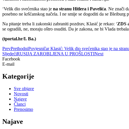
‘Velik dio svećenika stao je
na stranu Hitlera i Pavelića
. Ne znači da
posebno ne kršćanskog načela. I ne smije se dogoditi da se Bleiburg p
Na pitanje treba li zakonski zabraniti pozdrav, Klasić je rekao: ‘
ZDS a
se ogradili, ne, moraju oštro osuditi. Da je zakona, ne bi Vlada trebal
(tportal.hr/I. Ba.)
Prev
Prethodni
Povjesničar Klasić: Velik dio svećenika stao je na stranu
Sljedeći
RUSIJA ZAROBLJENA U PROŠLOSTI
Next
Facebook
E-mail
Kategorije
Sve objave
Novosti
Najave
Članci
Prenosimo
Najave