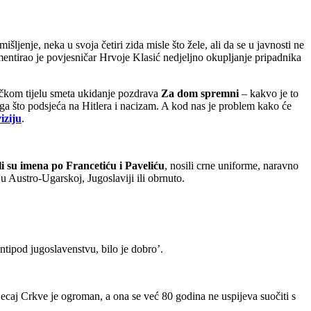
ljenje, neka u svoja četiri zida misle što žele, ali da se u javnosti ne
omentirao je povjesničar Hrvoje Klasić nedjeljno okupljanje pripadnika
čkom tijelu smeta ukidanje pozdrava
Za dom spremni
– kakvo je to
a što podsjeća na Hitlera i nacizam. A kod nas je problem kako će
iziju
.
i su imena po Francetiću i Paveliću
, nosili crne uniforme, naravno
 u Austro-Ugarskoj, Jugoslaviji ili obrnuto.
antipod jugoslavenstvu, bilo je dobro’.
utjecaj Crkve je ogroman, a ona se već 80 godina ne uspijeva suočiti s