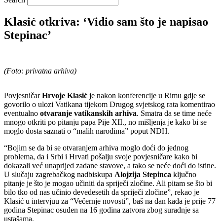
Klasić otkriva: ‘Vidio sam što je napisao
Stepinac’
(Foto: privatna arhiva)
Povjesničar
Hrvoje Klasić
je nakon konferencije u Rimu gdje se
govorilo o ulozi Vatikana tijekom Drugog svjetskog rata komentirao
eventualno
otvaranje vatikanskih arhiva
. Smatra da se time neće
mnogo otkriti po pitanju papa Pije XII., no mišljenja je kako bi se
moglo dosta saznati o “malih narodima” poput NDH.
“Bojim se da bi se otvaranjem arhiva moglo doći do jednog
problema, da i Srbi i Hrvati pošalju svoje povjesničare kako bi
dokazali već unaprijed zadane stavove, a tako se neće doći do istine.
U slučaju zagrebačkog nadbiskupa
Alojzija Stepinca
ključno
pitanje je što je mogao učiniti da spriječi zločine. Ali pitam se što bi
bilo tko od nas učinio devedesetih da spriječi zločine”, rekao je
Klasić u intervjuu za “Večernje novosti”, baš na dan kada je prije 77
godina Stepinac osuđen na 16 godina zatvora zbog suradnje sa
ustašama.