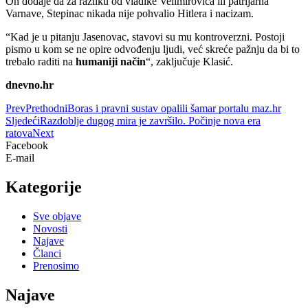
On dodaje da za razliku od vladike Velimirovića ili patrijarha
Varnave, Stepinac nikada nije pohvalio Hitlera i nacizam.
“Kad je u pitanju Jasenovac, stavovi su mu kontroverzni. Postoji
pismo u kom se ne opire odvođenju ljudi, već skreće pažnju da bi to
trebalo raditi na
humaniji način
“, zaključuje Klasić.
dnevno.hr
Prev
Prethodni
Boras i pravni sustav opalili šamar portalu maz.hr
Sljedeći
Razdoblje dugog mira je završilo. Počinje nova era
ratova
Next
Facebook
E-mail
Kategorije
Sve objave
Novosti
Najave
Članci
Prenosimo
Najave