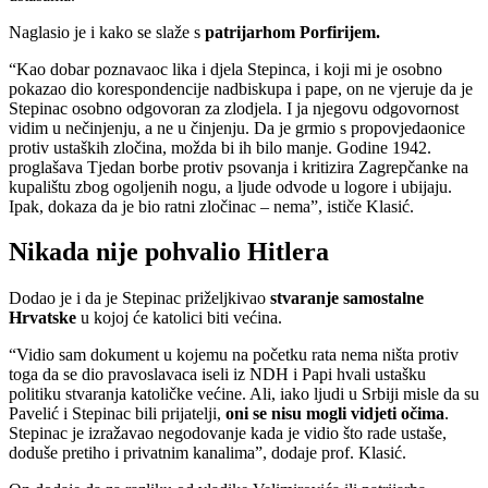
Naglasio je i kako se slaže s
patrijarhom Porfirijem.
“Kao dobar poznavaoc lika i djela Stepinca, i koji mi je osobno
pokazao dio korespondencije nadbiskupa i pape, on ne vjeruje da je
Stepinac osobno odgovoran za zlodjela. I ja njegovu odgovornost
vidim u nečinjenju, a ne u činjenju. Da je grmio s propovjedaonice
protiv ustaških zločina, možda bi ih bilo manje. Godine 1942.
proglašava Tjedan borbe protiv psovanja i kritizira Zagrepčanke na
kupalištu zbog ogoljenih nogu, a ljude odvode u logore i ubijaju.
Ipak, dokaza da je bio ratni zločinac – nema”, ističe Klasić.
Nikada nije pohvalio Hitlera
Dodao je i da je Stepinac priželjkivao
stvaranje samostalne
Hrvatske
u kojoj će katolici biti većina.
“Vidio sam dokument u kojemu na početku rata nema ništa protiv
toga da se dio pravoslavaca iseli iz NDH i Papi hvali ustašku
politiku stvaranja katoličke većine. Ali, iako ljudi u Srbiji misle da su
Pavelić i Stepinac bili prijatelji,
oni se nisu mogli vidjeti očima
.
Stepinac je izražavao negodovanje kada je vidio što rade ustaše,
doduše pretiho i privatnim kanalima”, dodaje prof. Klasić.