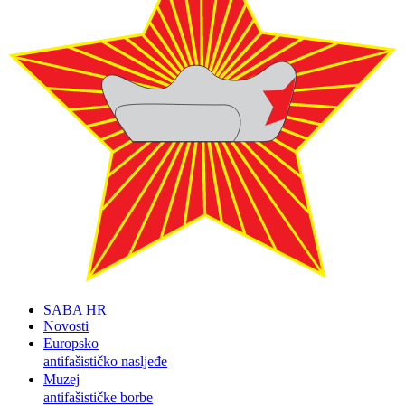
SABA HR
Novosti
Europsko
antifašističko nasljeđe
Muzej
antifašističke borbe