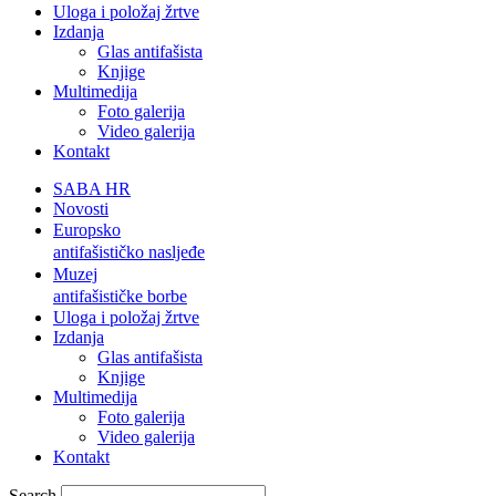
Uloga i položaj žrtve
Izdanja
Glas antifašista
Knjige
Multimedija
Foto galerija
Video galerija
Kontakt
SABA HR
Novosti
Europsko
antifašističko nasljeđe
Muzej
antifašističke borbe
Uloga i položaj žrtve
Izdanja
Glas antifašista
Knjige
Multimedija
Foto galerija
Video galerija
Kontakt
Search