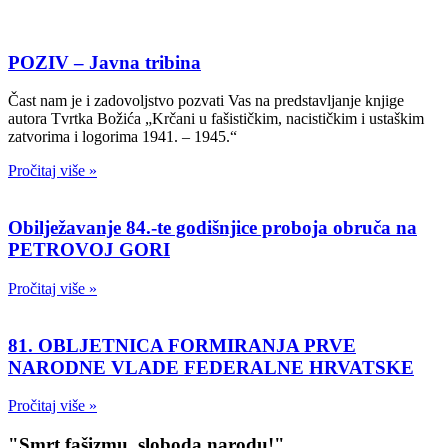
POZIV – Javna tribina
Čast nam je i zadovoljstvo pozvati Vas na predstavljanje knjige
autora Tvrtka Božića „Krčani u fašističkim, nacističkim i ustaškim
zatvorima i logorima 1941. – 1945.“
Pročitaj više »
Obilježavanje 84.-te godišnjice proboja obruča na
PETROVOJ GORI
Pročitaj više »
81. OBLJETNICA FORMIRANJA PRVE
NARODNE VLADE FEDERALNE HRVATSKE
Pročitaj više »
"Smrt fašizmu, sloboda narodu!"