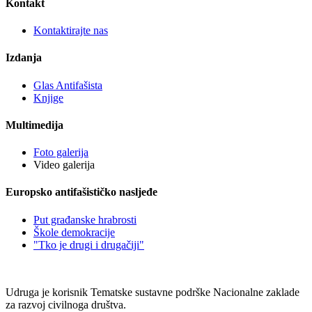
Kontakt
Kontaktirajte nas
Izdanja
Glas Antifašista
Knjige
Multimedija
Foto galerija
Video galerija
Europsko antifašističko nasljeđe
Put građanske hrabrosti
Škole demokracije
"Tko je drugi i drugačiji"
Udruga je korisnik Tematske sustavne podrške Nacionalne zaklade
za razvoj civilnoga društva.