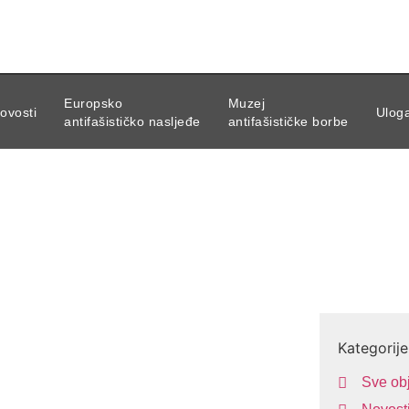
aca
rvatske
Europsko
Muzej
ovosti
Uloga
antifašističko nasljeđe
antifašističke borbe
A
Kategorije
Sve ob