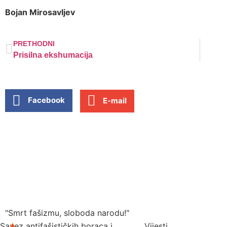
Bojan Mirosavljev
PRETHODNI
Prisilna ekshumacija
Facebook
E-mail
"Smrt fašizmu, sloboda narodu!"
Savez antifašističkih boraca i
Vijesti