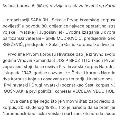
Kolona boraca 6. (ličke) divizije u sastavu hrvatskog Ko
U organizaciji SABA RH i Sekcije Prvog hrvatskog korpusa, 
povijesti“ u povodu 80. obljetnice najveće operativno-st
vojske Hrvatske (i Jugoslavije)- Uvodna izlaganja u dvor
partizanski veterani – ŠIME MUDROVČIĆ, predsjednik Sek
KNEŽEVIĆ, predsjednik Sekcije Osme kordunaške divizije
Prvo ime Prvom korpusu Hrvatske dao je izravno svojo
godine Vrhovni komandant JOSIP BROZ TITO (kao i Prvo
zapovijedi stoji da se osniva Prvi hrvatski korpus Narod
listopada 1943. godine nazvan je – Četvrti korpus Narodn
dva korpusa koja su osnovana na teritoriju Hrvatske nosil
Prvi hrvatski i Drugi hrvatski (poznat kao Šesti korpus 
GOŠNJAK, a prvi politički komesar VEĆELAV VECO HOL
Dva dana prije nego što je Vrhovni štab zapovjedio da se f
korpus, 20. studenog 1942., Tito je naredio da se promij
Narodnooslobodilačke vojske i partizanskih odreda Jugo