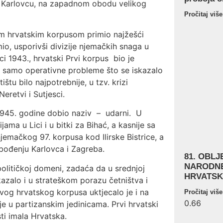
i Karlovcu, na zapadnom obodu velikog
Pročitaj više
m hrvatskim korpusom primio najžešći
io, usporivši divizije njemačkih snaga u
i 1943., hrvatski Prvi korpus bio je
je samo operativne probleme što se iskazalo
tu bilo najpotrebnije, u tzv. krizi
retvi i Sutjesci.
1945. godine dobio naziv – udarni. U
ma u Lici i u bitki za Bihać, a kasnije sa
 njemačkog 97. korpusa kod Ilirske Bistrice, a
obođenju Karlovca i Zagreba.
81. OBL
NARODNE
litičkoj domeni, zadaća da u srednjoj
HRVATSK
azalo i u strateškom porazu četništva i
vog hrvatskog korpusa uktjecalo je i na
Pročitaj više
je u partizanskim jedinicama. Prvi hrvatski
sti imala Hrvatska.