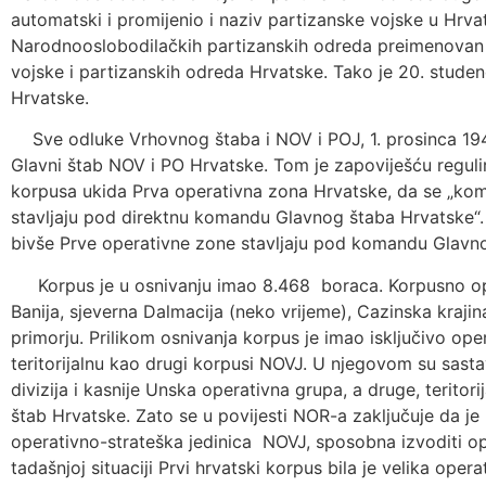
automatski i promijenio i naziv partizanske vojske u Hrvat
Narodnooslobodilačkih partizanskih odreda preimenovan 
vojske i partizanskih odreda Hrvatske. Tako je 20. stud
Hrvatske.
Sve odluke Vrhovnog štaba i NOV i POJ, 1. prosinca 194
Glavni štab NOV i PO Hrvatske. Tom je zapoviješću regu
korpusa ukida Prva operativna zona Hrvatske, da se „ko
stavljaju pod direktnu komandu Glavnog štaba Hrvatske“. I
bivše Prve operativne zone stavljaju pod komandu Glavn
Korpus je u osnivanju imao 8.468 boraca. Korpusno oper
Banija, sjeverna Dalmacija (neko vrijeme), Cazinska kraji
primorju. Prilikom osnivanja korpus je imao isključivo op
teritorijalnu kao drugi korpusi NOVJ. U njegovom su sastav
divizija i kasnije Unska operativna grupa, a druge, teritor
štab Hrvatske. Zato se u povijesti NOR-a zaključuje da je
operativno-strateška jedinica NOVJ, sposobna izvoditi op
tadašnjoj situaciji Prvi hrvatski korpus bila je velika ope