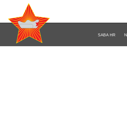
Savez antifašističkih bor
i antifašista Republike H
SABA HR
N
JUBILEJ PRVOG
HRVATSKOG KORPUS