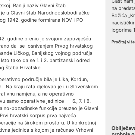
Čast nam j
skoj. Raniji naziv Glavni štab
na predsta
je u Glavni štab Narodnooslobodilačke
Božića „Kr
enog 1942. godine formirana NOV i PO
nacistički
logorima 1
2. godine prenio je svojom zapoviješću
Pročitaj više
lirano da se osnivanjem Prvog hrvatskog
mande Ličkog, Banijskog vojnog područja
sto tako da se 1. i 2. partizanski odred
og štaba Hrvatske.
ativno područje bila je Lika, Kordun,
na. Na kraju rata djelovao je i u Slovenskom
erativnu namjenu, a ne operativno
u samo operativne jedinice – 6., 7. i 8.
ijalno-pozadinske funkcije preuzeo je Glavni
 Prvi hrvatski korpus prva najveća
eracije na širokom prostoru. U konkretnoj
Obilježav
rativna jedinica s kojom je računao Vrhovni
proboja 