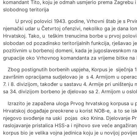
komandant Tito, koju je odmah usmjerio prema Zagrebu 
slobodnog teritorija
U prvoj polovici 1943. godine, Vrhovni štab je s Prvi
njemački udar u Četvrtoj ofenzivi, nekoliko ga je dana lom
Hrvatskoj. Tako, u teškim trenucima borbe u prvoj polovic
slobodan od pozadinsko teritorijalnih funkcija, rješavao 
pozitivnim u borbenoj domeni, kada je jugoslavesnkom ratiš
grupacije oko Vrhovnog komandanta za vrijeme bitke na Ne
Zbog postignutih borbenih uspjeha, Korpus je siječnja 
završnim opracijama sudjelovao je s 4. Armijom u operacija
7. i 8. divizijom, također u sastavu 4. Armije pri uništenju
sa 34. divizijom borbeno je djelovao sa 2. Armijom u osl
Izrazito je zapažena uloga Prvog hrvatskog korpusa u po
Hrvatskoj događaje preokrene u korist NOB-e, a to se isk
njegovo svođenje na uski pojas oko Knina. Djelovanje Pr
raslojavanje pristalica HSS-a i njihovo sve veće angažiran
korpus bio je velika vojna jedinica koju je u novijoj povije