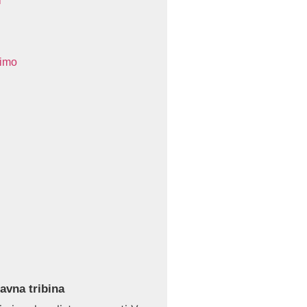
i
imo
avna tribina