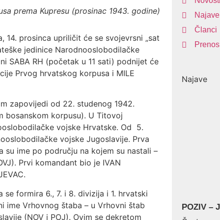
Novost
rpusa prema Kupresu (prosinac 1943. godine)
Najave
Članci
14. prosinca upriličit će se svojevrsni „sat
Prenos
rateške jedinice Narodnooslobodilačke
ani SABA RH (početak u 11 sati) podnijet će
cije Prvog hrvatskog korpusa i MILE
Najave
m zapovijedi od 22. studenog 1942.
m bosanskom korpusu). U Titovoj
nooslobodilačke vojske Hrvatske. Od 5.
ooslobodilačke vojske Jugoslavije. Prva
a su ime po području na kojem su nastali –
NOVJ). Prvi komandant bio je IVAN
JEVAC.
ormira 6., 7. i 8. divizija i 1. hrvatski
eni ime Vrhovnog štaba – u Vrhovni štab
POZIV – J
slavije (NOV i POJ). Ovim se dekretom