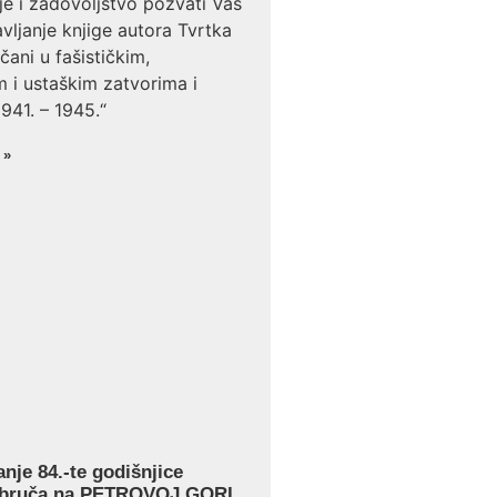
e i zadovoljstvo pozvati Vas
vljanje knjige autora Tvrtka
čani u fašističkim,
m i ustaškim zatvorima i
941. – 1945.“
 »
anje 84.-te godišnjice
obruča na PETROVOJ GORI