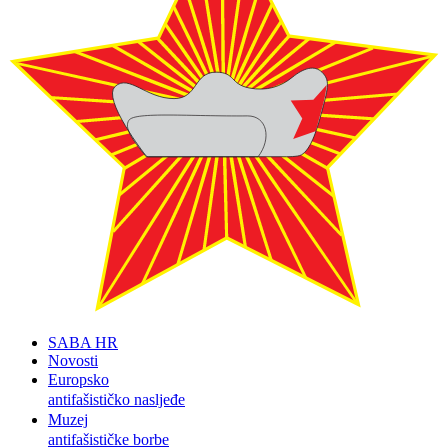
SABA HR
Novosti
Europsko
antifašističko nasljeđe
Muzej
antifašističke borbe