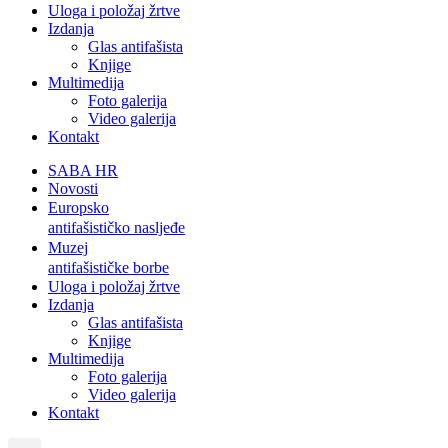
Uloga i položaj žrtve
Izdanja
Glas antifašista
Knjige
Multimedija
Foto galerija
Video galerija
Kontakt
SABA HR
Novosti
Europsko
antifašističko nasljeđe
Muzej
antifašističke borbe
Uloga i položaj žrtve
Izdanja
Glas antifašista
Knjige
Multimedija
Foto galerija
Video galerija
Kontakt