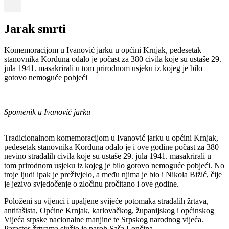
Jarak smrti
Komemoracijom u Ivanović jarku u općini Krnjak, pedesetak
stanovnika Korduna odalo je počast za 380 civila koje su ustaše 29.
jula 1941. masakrirali u tom prirodnom usjeku iz kojeg je bilo
gotovo nemoguće pobjeći
Spomenik u Ivanović jarku
Tradicionalnom komemoracijom u Ivanović jarku u općini Krnjak,
pedesetak stanovnika Korduna odalo je i ove godine počast za 380
nevino stradalih civila koje su ustaše 29. jula 1941. masakrirali u
tom prirodnom usjeku iz kojeg je bilo gotovo nemoguće pobjeći. No
troje ljudi ipak je preživjelo, a među njima je bio i Nikola Bižić, čije
je jezivo svjedočenje o zločinu pročitano i ove godine.
Položeni su vijenci i upaljene svijeće potomaka stradalih žrtava,
antifašista, Općine Krnjak, karlovačkog, županijskog i općinskog
Vijeća srpske nacionalne manjine te Srpskog narodnog vijeća.
Parastos žrtvama služio je paroh Saša Lončina.