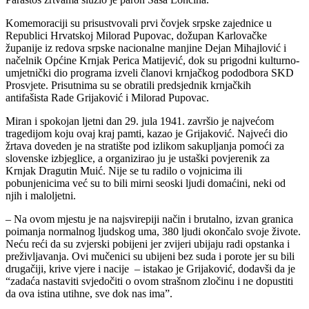
Komemoraciji su prisustvovali prvi čovjek srpske zajednice u
Republici Hrvatskoj Milorad Pupovac, dožupan Karlovačke
županije iz redova srpske nacionalne manjine Dejan Mihajlović i
načelnik Općine Krnjak Perica Matijević, dok su prigodni kulturno-
umjetnički dio programa izveli članovi krnjačkog pododbora SKD
Prosvjete. Prisutnima su se obratili predsjednik krnjačkih
antifašista Rade Grijaković i Milorad Pupovac.
Miran i spokojan ljetni dan 29. jula 1941. završio je najvećom
tragedijom koju ovaj kraj pamti, kazao je Grijaković. Najveći dio
žrtava doveden je na stratište pod izlikom sakupljanja pomoći za
slovenske izbjeglice, a organizirao ju je ustaški povjerenik za
Krnjak Dragutin Muić. Nije se tu radilo o vojnicima ili
pobunjenicima već su to bili mirni seoski ljudi domaćini, neki od
njih i maloljetni.
– Na ovom mjestu je na najsvirepiji način i brutalno, izvan granica
poimanja normalnog ljudskog uma, 380 ljudi okončalo svoje živote.
Neću reći da su zvjerski pobijeni jer zvijeri ubijaju radi opstanka i
preživljavanja. Ovi mučenici su ubijeni bez suda i porote jer su bili
drugačiji, krive vjere i nacije – istakao je Grijaković, dodavši da je
“zadaća nastaviti svjedočiti o ovom strašnom zločinu i ne dopustiti
da ova istina utihne, sve dok nas ima”.