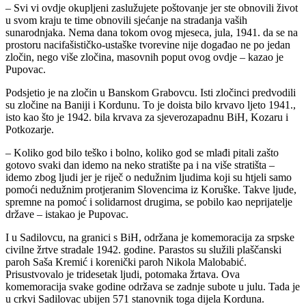
– Svi vi ovdje okupljeni zaslužujete poštovanje jer ste obnovili život
u svom kraju te time obnovili sjećanje na stradanja vaših
sunarodnjaka. Nema dana tokom ovog mjeseca, jula, 1941. da se na
prostoru nacifašističko-ustaške tvorevine nije događao ne po jedan
zločin, nego više zločina, masovnih poput ovog ovdje – kazao je
Pupovac.
Podsjetio je na zločin u Banskom Grabovcu. Isti zločinci predvodili
su zločine na Baniji i Kordunu. To je doista bilo krvavo ljeto 1941.,
isto kao što je 1942. bila krvava za sjeverozapadnu BiH, Kozaru i
Potkozarje.
– Koliko god bilo teško i bolno, koliko god se mlađi pitali zašto
gotovo svaki dan idemo na neko stratište pa i na više stratišta –
idemo zbog ljudi jer je riječ o nedužnim ljudima koji su htjeli samo
pomoći nedužnim protjeranim Slovencima iz Koruške. Takve ljude,
spremne na pomoć i solidarnost drugima, se pobilo kao neprijatelje
države – istakao je Pupovac.
I u Sadilovcu, na granici s BiH, održana je komemoracija za srpske
civilne žrtve stradale 1942. godine. Parastos su služili plaščanski
paroh Saša Kremić i korenički paroh Nikola Malobabić.
Prisustvovalo je tridesetak ljudi, potomaka žrtava. Ova
komemoracija svake godine održava se zadnje subote u julu. Tada je
u crkvi Sadilovac ubijen 571 stanovnik toga dijela Korduna.