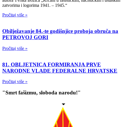
autora Tvrtka Božića „Krčani u fašističkim, nacističkim i ustaškim
zatvorima i logorima 1941. – 1945.“
Pročitaj više »
Obilježavanje 84.-te godišnjice proboja obruča na
PETROVOJ GORI
Pročitaj više »
81. OBLJETNICA FORMIRANJA PRVE
NARODNE VLADE FEDERALNE HRVATSKE
Pročitaj više »
"Smrt fašizmu, sloboda narodu!"