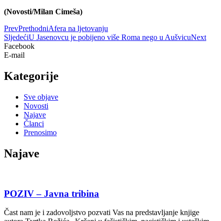
(Novosti/Milan Cimeša)
Prev
Prethodni
Afera na ljetovanju
Sljedeći
U Jasenovcu je pobijeno više Roma nego u Aušvicu
Next
Facebook
E-mail
Kategorije
Sve objave
Novosti
Najave
Članci
Prenosimo
Najave
POZIV – Javna tribina
Čast nam je i zadovoljstvo pozvati Vas na predstavljanje knjige