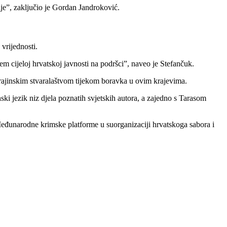
lje”, zaključio je Gordan Jandroković.
vrijednosti.
jem cijeloj hrvatskoj javnosti na podršci”, naveo je Stefančuk.
krajinskim stvaralaštvom tijekom boravka u ovim krajevima.
jinski jezik niz djela poznatih svjetskih autora, a zajedno s Tarasom
đunarodne krimske platforme u suorganizaciji hrvatskoga sabora i