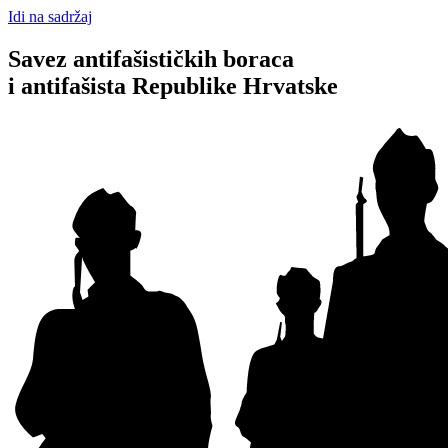
Idi na sadržaj
Savez antifašističkih boraca
i antifašista Republike Hrvatske