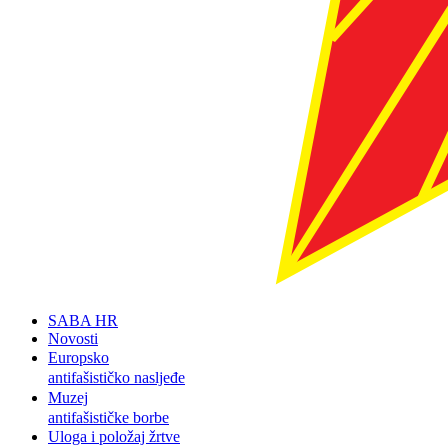
SABA HR
Novosti
Europsko
antifašističko nasljeđe
Muzej
antifašističke borbe
Uloga i položaj žrtve