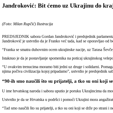
Jandroković: Bit ćemo uz Ukrajinu do kraj
(Foto: Milan Rupčić) Ilustracija
PREDSJEDNIK sabora Gordan Jandroković i predsjednik parlamenta U
Jandroković je ustvrdio da je Franko već tada, kad se oporavljao od b
“Franka se smatra duhovnim ocem ukrajinske nacije, uz Tarasa Ševčenka
Istaknuo je da je postavljanje spomenika na poticaj ukrajinskog velepo
“U ovakvim trenucima moramo biti jedni uz druge i solidarni. Pomagati
njima počiva civilizacija kojoj pripadamo”, ustvrdio je predsjednik sa
“90-ih smo naučili što su prijatelji, a tko su oni koji s
U ime hrvatskog naroda i sabora uputio je poruku Ukrajincima da moraju
Ustvrdio je da se Hrvatska u podršci i pomoći Ukrajini mora angažirati 
“Tad smo naučili što su prijatelji, a tko su oni koji se drže po strani 