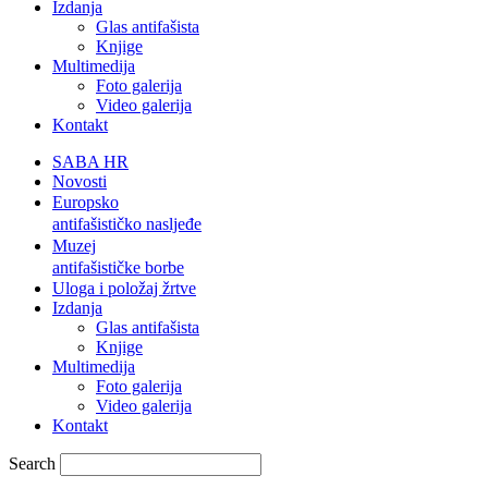
Izdanja
Glas antifašista
Knjige
Multimedija
Foto galerija
Video galerija
Kontakt
SABA HR
Novosti
Europsko
antifašističko nasljeđe
Muzej
antifašističke borbe
Uloga i položaj žrtve
Izdanja
Glas antifašista
Knjige
Multimedija
Foto galerija
Video galerija
Kontakt
Search