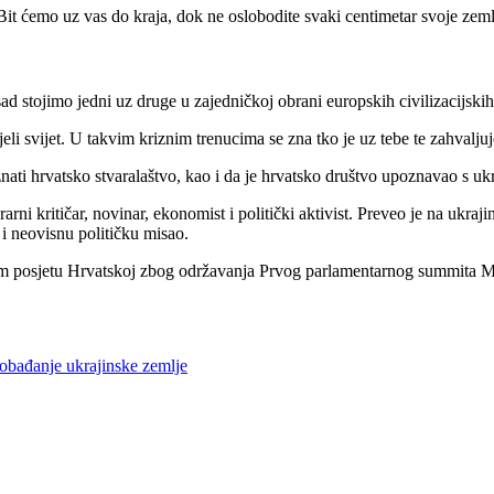
Bit ćemo uz vas do kraja, dok ne oslobodite svaki centimetar svoje zem
d stojimo jedni uz druge u zajedničkoj obrani europskih civilizacijskih 
eli svijet. U takvim kriznim trenucima se zna tko je uz tebe te zahvalju
nati hrvatsko stvaralaštvo, kao i da je hrvatsko društvo upoznavao s u
erarni kritičar, novinar, ekonomist i politički aktivist. Preveo je na ukra
i neovisnu političku misao.
m posjetu Hrvatskoj zbog održavanja Prvog parlamentarnog summita Me
lobađanje ukrajinske zemlje