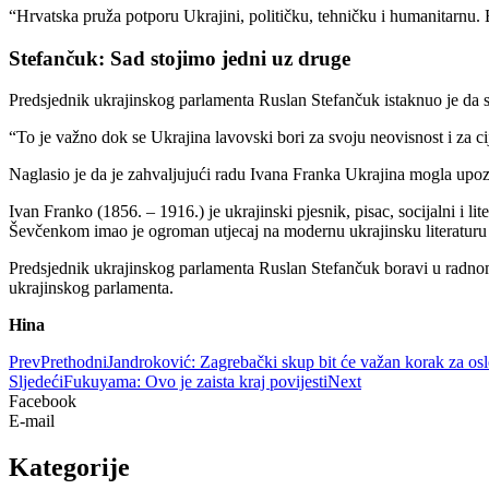
“Hrvatska pruža potporu Ukrajini, političku, tehničku i humanitarnu. 
Stefančuk: Sad stojimo jedni uz druge
Predsjednik ukrajinskog parlamenta Ruslan Stefančuk istaknuo je da sa
“To je važno dok se Ukrajina lavovski bori za svoju neovisnost i za cij
Naglasio je da je zahvaljujući radu Ivana Franka Ukrajina mogla upoz
Ivan Franko (1856. – 1916.) je ukrajinski pjesnik, pisac, socijalni i lit
Ševčenkom imao je ogroman utjecaj na modernu ukrajinsku literaturu 
Predsjednik ukrajinskog parlamenta Ruslan Stefančuk boravi u radno
ukrajinskog parlamenta.
Hina
Prev
Prethodni
Jandroković: Zagrebački skup bit će važan korak za os
Sljedeći
Fukuyama: Ovo je zaista kraj povijesti
Next
Facebook
E-mail
Kategorije