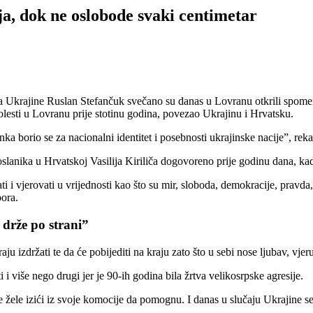
a, dok ne oslobode svaki centimetar
krajine Ruslan Stefančuk svečano su danas u Lovranu otkrili spomen
olesti u Lovranu prije stotinu godina, povezao Ukrajinu i Hrvatsku.
 borio se za nacionalni identitet i posebnosti ukrajinske nacije”, rek
slanika u Hrvatskoj Vasilija Kiriliča dogovoreno prije godinu dana, kad 
 i vjerovati u vrijednosti kao što su mir, sloboda, demokracije, pravda,
bora.
e drže po strani”
 izdržati te da će pobijediti na kraju zato što u sebi nose ljubav, vje
i više nego drugi jer je 90-ih godina bila žrtva velikosrpske agresije.
i ne žele izići iz svoje komocije da pomognu. I danas u slučaju Ukrajine s