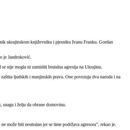
ik ukrajinskom književniku i pjesniku Ivanu Franku. Gordan
ao je Jandroković.
se nije mogla ni zamisliti brutalna agresija na Ukrajinu.
 zaštita ljudskih i manjinskih prava. One povezuju dva naroda i na
ru, snagu i želju da obrane domovinu.
e ne može biti neutralan jer se time podržava agresora”, rekao je.