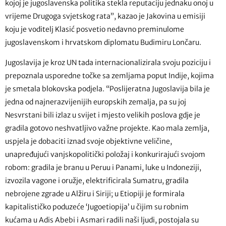
kojoj je jugoslavenska politika stekla reputaciju jednaku onoj u
vrijeme Drugoga svjetskog rata”, kazao je Jakovina u emisiji
koju je voditelj Klasić posvetio nedavno preminulome
jugoslavenskom i hrvatskom diplomatu Budimiru Lončaru.
Jugoslavija je kroz UN tada internacionalizirala svoju poziciju i
prepoznala usporedne točke sa zemljama poput Indije, kojima
je smetala blokovska podjela. “Poslijeratna Jugoslavija bila je
jedna od najnerazvijenijih europskih zemalja, pa su joj
Nesvrstani bili izlaz u svijet i mjesto velikih poslova gdje je
gradila gotovo neshvatljivo važne projekte. Kao mala zemlja,
uspjela je dobaciti iznad svoje objektivne veličine,
unapređujući vanjskopolitički položaj i konkurirajući svojom
robom: gradila je branu u Peruu i Panami, luke u Indoneziji,
izvozila vagone i oružje, elektrificirala Sumatru, gradila
nebrojene zgrade u Alžiru i Siriji; u Etiopiji je formirala
kapitalističko poduzeće ‘Jugoetiopija’ u čijim su robnim
kućama u Adis Abebi i Asmari radili naši ljudi, postojala su