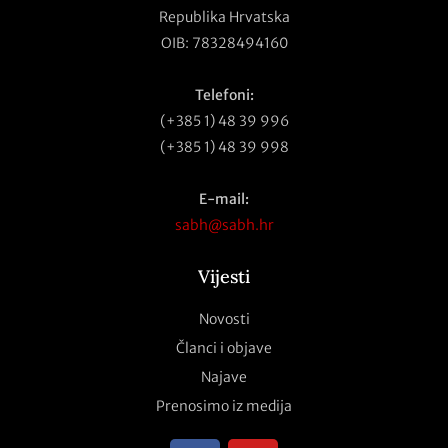
Republika Hrvatska
OIB: 78328494160
Telefoni:
(+385 1) 48 39 996
(+385 1) 48 39 998
E-mail:
sabh@sabh.hr
Vijesti
Novosti
Članci i objave
Najave
Prenosimo iz medija