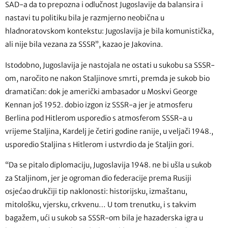
SAD-a da to prepozna i odlučnost Jugoslavije da balansira i
nastavi tu politiku bila je razmjerno neobična u
hladnoratovskom kontekstu: Jugoslavija je bila komunistička,
ali nije bila vezana za SSSR”, kazao je Jakovina.
Istodobno, Jugoslavija je nastojala ne ostati u sukobu sa SSSR-
om, naročito ne nakon Staljinove smrti, premda je sukob bio
dramatičan: dok je američki ambasador u Moskvi George
Kennan još 1952. dobio izgon iz SSSR-a jer je atmosferu
Berlina pod Hitlerom usporedio s atmosferom SSSR-a u
vrijeme Staljina, Kardelj je četiri godine ranije, u veljači 1948.,
usporedio Staljina s Hitlerom i ustvrdio da je Staljin gori.
“Da se pitalo diplomaciju, Jugoslavija 1948. ne bi ušla u sukob
za Staljinom, jer je ogroman dio federacije prema Rusiji
osjećao drukčiji tip naklonosti: historijsku, izmaštanu,
mitološku, vjersku, crkvenu… U tom trenutku, i s takvim
bagažem, ući u sukob sa SSSR-om bila je hazaderska igra u