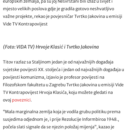
europskih zemalja, pa su joj Nesvrstani bili izlaz u svijet i
mjesto velikih poslova gdje je gradila gotovo neshvatljivo
važne projekte, rekao je povjesničar Tvrtko Jakovina u emisiji
Vide TV Kontrapovijest
(Foto: VIDA TV) Hrvoje Klasić i Tvrtko Jakovina
Titov razlaz sa Staljinom jedan je od najvažnijih događaja
svjetske povijesti XX. stoljeća i jedan od najvažnijih događaja u
povijesti komunizma, izjavio je profesor povijesti na
Filozofskom fakultetu u Zagrebu Tvrtko Jakovina u emisiji Vide
TV Kontrapovijest Hrvoja Klasića, koju možete gledati na
ovoj
poveznici
.
“Mala marginalna zemlja koja je vodila grubu politiku prema
susjedima odjednom je, i prije Rezolucije Informbiroa 1948.,
počela slati signale da se njezin položaj mijenja”, kazao je