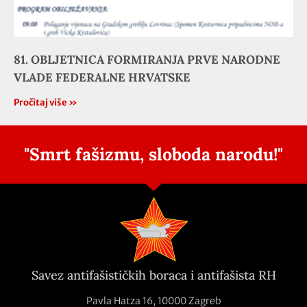
81. OBLJETNICA FORMIRANJA PRVE NARODNE
VLADE FEDERALNE HRVATSKE
Pročitaj više »
"Smrt fašizmu, sloboda narodu!"
Savez antifašističkih boraca i antifašista RH
Pavla Hatza 16,
10000 Zagreb