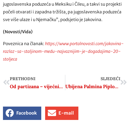
jugoslavenska poduzeća u Meksiku i Čileu, a takvi su projekti
počeli otvarati i zapadna tržišta, pa jugoslavenska poduzeća
sve više ulaze i u Njemačku”, podsjetio je Jakovina.
(Novosti/Vida)
Poveznica na članak:
https://www.portalnovosti.com/jakovina-
razlaz-sa-staljinom-medu-najvaznijim-je-dogadajima-20-
stoljeca
PRETHODNI
SLJEDEĆI
Od partizana – vijećnika ZAVNOH-a do predsjednika Skupštine RSIZ-a vodoprivrede i Sabora SRH
Ubijena Palmina Piplović
Facebook
E-mail