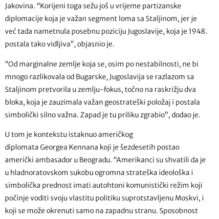
Jakovina. “Korijeni toga sežu još u vrijeme partizanske
diplomacije koja je važan segment loma sa Staljinom, jer je
već tada nametnula posebnu poziciju Jugoslavije, koja je 1948.
postala tako vidljiva”, objasnio je.
“Od marginalne zemlje koja se, osim po nestabilnosti, ne bi
mnogo razlikovala od Bugarske, Jugoslavija se razlazom sa
Staljinom pretvorila u zemlju-fokus, točno na raskrižju dva
bloka, koja je zauzimala važan geostrateški položaj i postala
simbolički silno važna. Zapad je tu priliku zgrabio”, dodao je.
U tom je kontekstu istaknuo američkog
diplomata Georgea Kennana koji je šezdesetih postao
američki ambasador u Beogradu. “Amerikanci su shvatili da je
u hladnoratovskom sukobu ogromna strateška ideološka i
simbolička prednost imati autohtoni komunistički režim koji
počinje voditi svoju vlastitu politiku suprotstavljenu Moskvi, i
koji se može okrenuti samo na zapadnu stranu. Sposobnost