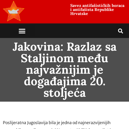
Savez antifašističkih boraca
i antifašista Republike
Hrvatske
Jakovina: Razlaz sa
Staljinom među
najvažnijim je
događajima 20.
stoljeća
Poslijeratna Jugoslavija bila je jedna od najnerazvijenijih