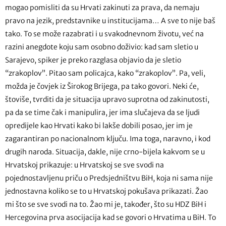
mogao pomisliti da su Hrvati zakinuti za prava, da nemaju
pravo na jezik, predstavnike u institucijama… A sve to nije baš
tako. To se može razabrati i u svakodnevnom životu, već na
razini anegdote koju sam osobno doživio: kad sam sletio u
Sarajevo, spiker je preko razglasa objavio da je sletio
“zrakoplov”. Pitao sam policajca, kako “zrakoplov”. Pa, veli,
možda je čovjek iz Širokog Brijega, pa tako govori. Neki će,
štoviše, tvrditi da je situacija upravo suprotna od zakinutosti,
pa da se time čak i manipulira, jer ima slučajeva da se ljudi
opredijele kao Hrvati kako bi lakše dobili posao, jer im je
zagarantiran po nacionalnom ključu. Ima toga, naravno, i kod
drugih naroda. Situacija, dakle, nije crno-bijela kakvom se u
Hrvatskoj prikazuje: u Hrvatskoj se sve svodi na
pojednostavljenu priču o Predsjedništvu BiH, koja ni sama nije
jednostavna koliko se to u Hrvatskoj pokušava prikazati. Žao
mi što se sve svodi na to. Žao mi je, također, što su HDZ BiH i
Hercegovina prva asocijacija kad se govori o Hrvatima u BiH. To