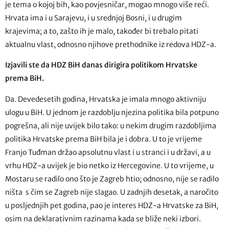
je tema o kojoj bih, kao povjesničar, mogao mnogo više reći.
Hrvata ima i u Sarajevu, i u srednjoj Bosni, i u drugim
krajevima; a to, zašto ih je malo, također bi trebalo pitati
aktualnu vlast, odnosno njihove prethodnike iz redova HDZ-a.
Izjavili ste da HDZ BiH danas dirigira politikom Hrvatske
prema BiH.
Da. Devedesetih godina, Hrvatska je imala mnogo aktivniju
ulogu u BiH. U jednom je razdoblju njezina politika bila potpuno
pogrešna, ali nije uvijek bilo tako: u nekim drugim razdobljima
politika Hrvatske prema BiH bila je i dobra. U to je vrijeme
Franjo Tuđman držao apsolutnu vlast i u stranci i u državi, a u
vrhu HDZ-a uvijek je bio netko iz Hercegovine. U to vrijeme, u
Mostaru se radilo ono što je Zagreb htio; odnosno, nije se radilo
ništa s čim se Zagreb nije slagao. U zadnjih desetak, a naročito
u posljednjih pet godina, pao je interes HDZ-a Hrvatske za BiH,
osim na deklarativnim razinama kada se bliže neki izbori.