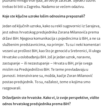
pozvano mnogo više ljudi, ali ovo je začetak. Sljedeći susret
trebao bi biti u Zagrebu. Nadamo se većem odazivu.
Koje ste ključne uzroke lošim odnosima prepoznali?
Jedan od ključnih uzroka, kako su rekli sugovornici iz Sarajeva,
jest odnos hrvatskog predsjednika Zorana Milanovića prema
državi BiH. Njegova komunikacija s pojedincima iz BiH, a ne sa
službenim predstavnicima, na primjer. Tu su i neki komentari
vezani uz prošlost BiH, kao što je genocid u Srebrenici, ili uloga
Hrvatske u oslobađanju BiH. Još je jedan uzrok, naravno,
zastupanje – ili nezastupanje – Hrvata u BiH, prije svega
mislim na Predsjedništvo BiH. Te teme prevladavaju u
javnosti. Intenzivirane su, možda, kad je Zoran Milanović
postao predsjednik. To su, nažalost, teme o kojima smo
razgovarali.
Državljanin ste hrvatske. Kako vi, iz svoje perspektive, vidite
odnos hrvatskog predsjednika prema BiH?