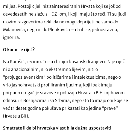
miljea. Postoji cijeli niz zainteresiranih Hrvata koji se još od
devedesetih ne slažu s HDZ-om, i koji imaju što reći. Ti su ljudi
u ovim razgovorima rekli da ne mogu doprijeti ne samo do
Milanovića, nego ni do Plenkovića – da ih se, jednostavno,
ignorira.
O kome je riječ?
Ivo Komšić, recimo. Tu su i brojni bosanski franjevci. Nije riječ
ni o anacionalnim, ni o ekstremno lijevim, niti o
“projugoslavenskim” političarima i intelektualcima, nego o
vrlo jasno hrvatski profiliranim ljudima, koji ipak imaju
potpuno drugačije stavove o položaju Hrvata u BiH i njihovom
odnosu i s Bošnjacima i sa Srbima, nego što to imaju oni koje se
već trideset godina pokušava prikazati kao jedine “prave”
Hrvate u BiH.
Smatrate li da bi hrvatska vlast bila dužna uspostaviti