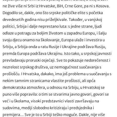
ne žive više ni Srbi iz Hrvatske, BiH, Crne Gore, pa ni s Kosova.
Dogodilo se, dakle, ono što srpske političke elite s početka
devedesetih godina nisu priželjkivale. Također, u vanjskoj
politici, Srbija i dalje neprestano luta: s jedne strane, ljudi
odlaze u potragu za boljim životom u zapadnu Europu, i šalju
svoju djecu onamo na školovanje, Europa ulaže i investira u
Srbiju, a Srbija onda u ratu Rusije i Ukrajine podržava Rusiju,
premda Europa podržava Ukrajinu. Isto tako, u srpskoj javnosti
prevladavaju proruski osjećaji. Sve to pokazuje nedorečenost i
nezrelost srpskog društva, uz nemogućnost suočavanja s
prošlošću. I Hrvatska, dakako, ima još problema u suočavanju s
nekim tamnim stranicama vlastite prošlosti, ali opća
demokratska atmosfera, u odnosu na Srbiju, u Hrvatskoj se
puno više popravila: o tim se stvarima javno govori, govori se
već i u školama, visoki predstavnici vlasti završavaju na
sudovima, mediji slobodno kritiziraju i predsjednika i
premijera… Sve je to u Srbiji teško moguće. Dakle, nije više