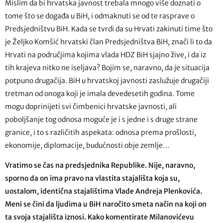
Mislim da bi hrvatska javnost trebala mnogo više doznati o
tome što se događa u BiH, i odmaknuti se od te rasprave o
Predsjedništvu BiH. Kada se tvrdi da su Hrvati zakinuti time što
je Željko Komšić hrvatski član Predsjedništva BiH, znači li to da
Hrvati na područjima kojima vlada HDZ BiH sjajno žive, i da iz
tih krajeva nitko ne iseljava? Bojim se, naravno, da je situacija
potpuno drugačija. BiH u hrvatskoj javnosti zaslužuje drugačiji
tretman od onoga koji je imala devedesetih godina. Tome
mogu doprinijeti svi čimbenici hrvatske javnosti, ali
poboljšanje tog odnosa moguće je i s jedne i s druge strane
granice, i to s različitih aspekata: odnosa prema prošlosti,
ekonomije, diplomacije, budućnosti obje zemlje…
Vratimo se čas na predsjednika Republike. Nije, naravno,
sporno da on ima pravo na vlastita stajališta koja su,
uostalom, identična stajalištima Vlade Andreja Plenkovića.
Meni se čini da ljudima u BiH naročito smeta način na koji on
ta svoja stajališta iznosi. Kako komentirate Milanovićevu