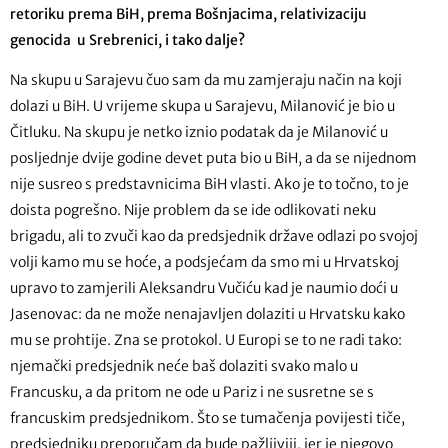
retoriku prema BiH, prema Bošnjacima, relativizaciju
genocida u Srebrenici, i tako dalje?
Na skupu u Sarajevu čuo sam da mu zamjeraju način na koji
dolazi u BiH. U vrijeme skupa u Sarajevu, Milanović je bio u
Čitluku. Na skupu je netko iznio podatak da je Milanović u
posljednje dvije godine devet puta bio u BiH, a da se nijednom
nije susreo s predstavnicima BiH vlasti. Ako je to točno, to je
doista pogrešno. Nije problem da se ide odlikovati neku
brigadu, ali to zvuči kao da predsjednik države odlazi po svojoj
volji kamo mu se hoće, a podsjećam da smo mi u Hrvatskoj
upravo to zamjerili Aleksandru Vučiću kad je naumio doći u
Jasenovac: da ne može nenajavljen dolaziti u Hrvatsku kako
mu se prohtije. Zna se protokol. U Europi se to ne radi tako:
njemački predsjednik neće baš dolaziti svako malo u
Francusku, a da pritom ne ode u Pariz i ne susretne se s
francuskim predsjednikom. Što se tumačenja povijesti tiče,
predsjedniku preporučam da bude pažljiviji, jer je njegovo