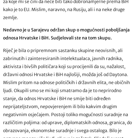
za koje mi se čini da neće biti tako dobronamjerne prema BiH
kako je to EU. Mislim, naravno, na Rusiju, ali i na neke druge
zemlje.
Nedavno je u Sarajevu održan skup o mogućnosti poboljšanja
odnosa Hrvatske i BiH. Sudjelovali ste na tom skupu.
Riječ je bila o pripremnom sastanku skupine neovisnih, ali
zabrinutih i zainteresiranih intelektualaca, javnih radnika,
aktivista i bivših političara koji su procijenili da su, nažalost,
državni odnosi Hrvatske i BiH najlošiji, možda još od Daytona.
Mislim pritom na odnose političkih i državnih elita, ne običnih
ljudi. Okupili smo se mi koji smatramo da je to neprirodno
stanje, da odnos Hrvatske i BiH ne smije biti određen
neprijateljstvom, nepovjerenjem ili bilo kakvim drugim
negativnim osjećajem. Postoji toliko mogućnosti suradnje na
različitim poljima: od uprave, diplomatskih odnosa, granica, do
obrazovanja, ekonomske suradnje i svega ostaloga. Bilo je