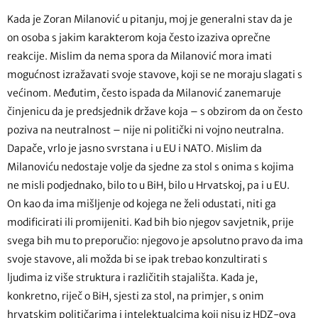
Kada je Zoran Milanović u pitanju, moj je generalni stav da je
on osoba s jakim karakterom koja često izaziva oprečne
reakcije. Mislim da nema spora da Milanović mora imati
mogućnost izražavati svoje stavove, koji se ne moraju slagati s
većinom. Međutim, često ispada da Milanović zanemaruje
činjenicu da je predsjednik države koja – s obzirom da on često
poziva na neutralnost – nije ni politički ni vojno neutralna.
Dapače, vrlo je jasno svrstana i u EU i NATO. Mislim da
Milanoviću nedostaje volje da sjedne za stol s onima s kojima
ne misli podjednako, bilo to u BiH, bilo u Hrvatskoj, pa i u EU.
On kao da ima mišljenje od kojega ne želi odustati, niti ga
modificirati ili promijeniti. Kad bih bio njegov savjetnik, prije
svega bih mu to preporučio: njegovo je apsolutno pravo da ima
svoje stavove, ali možda bi se ipak trebao konzultirati s
ljudima iz više struktura i različitih stajališta. Kada je,
konkretno, riječ o BiH, sjesti za stol, na primjer, s onim
hrvatskim političarima i intelektualcima koji nisu iz HDZ-ova