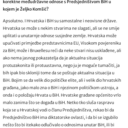
korektne međudržavne odnose s Predsjedništvom BiH u
kojem je Željko Komšić?
Apsolutno. I Hrvatska i BiH su samostalne i neovisne države.
Hrvatska se može s nekim stvarima ne slagati, ali se ne smije
uplitati u unutarnje odnose susjedne zemlje. Hrvatska može
upućivati primjedbe predstavnicima EU, Visokom povjereniku
za BiH; može i Bruxellesu reći da neke stvari nisu usklađene, ali
ako nema jasnog pokazatelja da je aktualna situacija
protuzakonita ili protuustavna, nego ju je moguće tumačiti, ja
bih ipak bio skloniji tome da se poštuje aktualna situacija u
BiH. Bojim se da velik dio političke elite, ali i velik dio hrvatskih
građana, jako malo zna o BiH i njezinom političkom ustroju, a
onda i o položaju Hrvata u BiH. Hrvatske građane općenito vrlo
malo zanima što se događa u BiH. Netko tko sluša raspravu
koja se u Hrvatskoj vodi o članu Predsjedništva, rekao bi da
Predsjedništvo BiH ima diktatorske ovlasti, i da bi se izgubilo
nešto što bi itekako odlučivalo o odnosima unutar BiH, ili bi