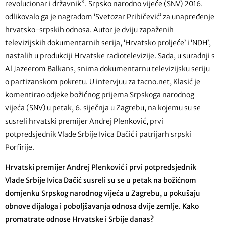
revolucionar i državnik”. Srpsko narodno vijeće (SNV) 2016.
odlikovalo ga je nagradom ‘Svetozar Pribičević’ za unapređenje
hrvatsko-srpskih odnosa. Autor je dviju zapaženih
televizijskih dokumentarnih serija, ‘Hrvatsko proljeće’ i ‘NDH’,
nastalih u produkciji Hrvatske radiotelevizije. Sada, u suradnji s
Al Jazeerom Balkans, snima dokumentarnu televizijsku seriju
o partizanskom pokretu. U intervjuu za tacno.net, Klasić je
komentirao odjeke božićnog prijema Srpskoga narodnog
vijeća (SNV) u petak, 6. siječnja u Zagrebu, na kojemu su se
susreli hrvatski premijer Andrej Plenković, prvi
potpredsjednik Vlade Srbije Ivica Dačić i patrijarh srpski
Porfirije.
Hrvatski premijer Andrej Plenković i prvi potpredsjednik
Vlade Srbije Ivica Dačić susreli su se u petak na božićnom
domjenku Srpskog narodnog vijeća u Zagrebu, u pokušaju
obnove dijaloga i poboljšavanja odnosa dvije zemlje. Kako
promatrate odnose Hrvatske i Srbije danas?