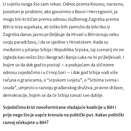
U svjetlu ovoga što sam rekao. Odnos prema Kosovu, naravno,
poseban je problem; ako govorimo o Bosni i Hercegovini, ja
mogu biti kritičan prema odnosu službenog Zagreba prema
BiH iz niza aspekata, ali teško bih zamislio da bilo tko iz
Zagreba danas javno priželjkuje da Hrvati u BiH osnuju neku
svoju paradržavu, i da se ujedine s Hrvatskom. Kada su
međutim u pitanju Srbija i Republika Srpska, taj scenarij mi ne
izgleda kao nešto što i Beograd i Banja Luka ne bi priželjkivali. I
bojim se da dok god to postoji – a podsjećam da sličnome
odnosu svjedočimo i u Crnoj Gori – i dok god Srbija vodi više
računa o granicama, o “srpskom svijetu”, o “Srbima svima i
svuda”, umjesto o razvoju građanskog društva, pravne države,
demokracije, bojim se da će Srbija tonuti sve dublje.
Svjedočimo krizi novoformirane vladajuće koalicije u BiH i
prije nego što je uopće krenula na politički put. Kakav politički
razvoj očekujete u BiH?