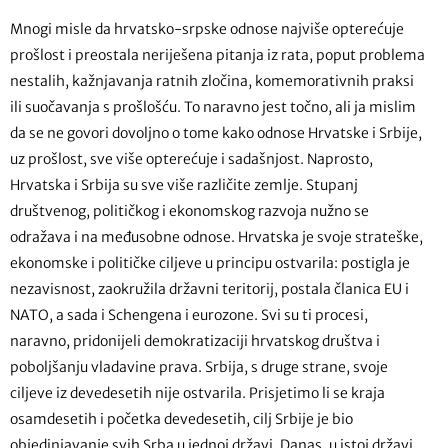
Mnogi misle da hrvatsko-srpske odnose najviše opterećuje
prošlost i preostala neriješena pitanja iz rata, poput problema
nestalih, kažnjavanja ratnih zločina, komemorativnih praksi
ili suočavanja s prošlošću. To naravno jest točno, ali ja mislim
da se ne govori dovoljno o tome kako odnose Hrvatske i Srbije,
uz prošlost, sve više opterećuje i sadašnjost. Naprosto,
Hrvatska i Srbija su sve više različite zemlje. Stupanj
društvenog, političkog i ekonomskog razvoja nužno se
odražava i na međusobne odnose. Hrvatska je svoje strateške,
ekonomske i političke ciljeve u principu ostvarila: postigla je
nezavisnost, zaokružila državni teritorij, postala članica EU i
NATO, a sada i Schengena i eurozone. Svi su ti procesi,
naravno, pridonijeli demokratizaciji hrvatskog društva i
poboljšanju vladavine prava. Srbija, s druge strane, svoje
ciljeve iz devedesetih nije ostvarila. Prisjetimo li se kraja
osamdesetih i početka devedesetih, cilj Srbije je bio
objedinjavanje svih Srba u jednoj državi. Danas, u istoj državi