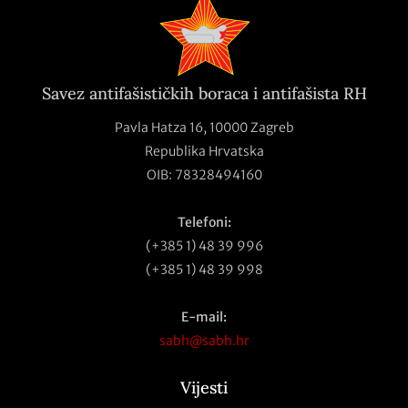
Savez antifašističkih boraca i antifašista RH
Pavla Hatza 16,
10000 Zagreb
Republika Hrvatska
OIB: 78328494160
Telefoni:
(+385 1) 48 39 996
(+385 1) 48 39 998
E-mail:
sabh@sabh.hr
Vijesti