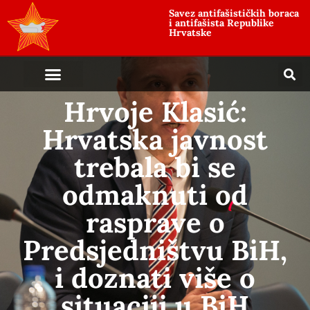
Savez antifašističkih boraca
i antifašista Republike
Hrvatske
Hrvoje Klasić:
Hrvatska javnost
trebala bi se
odmaknuti od
rasprave o
Predsjedništvu BiH,
i doznati više o
situaciji u BiH