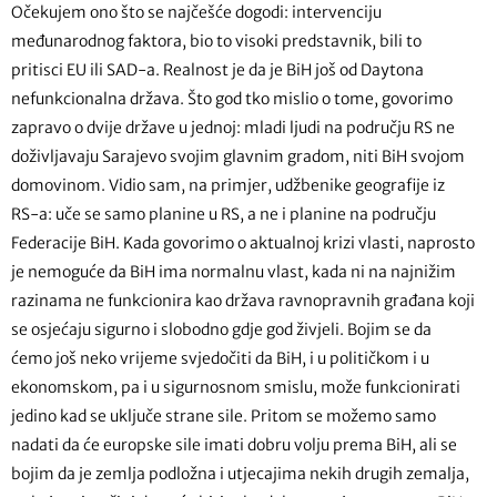
Očekujem ono što se najčešće dogodi: intervenciju
međunarodnog faktora, bio to visoki predstavnik, bili to
pritisci EU ili SAD-a. Realnost je da je BiH još od Daytona
nefunkcionalna država. Što god tko mislio o tome, govorimo
zapravo o dvije države u jednoj: mladi ljudi na području RS ne
doživljavaju Sarajevo svojim glavnim gradom, niti BiH svojom
domovinom. Vidio sam, na primjer, udžbenike geografije iz
RS-a: uče se samo planine u RS, a ne i planine na području
Federacije BiH. Kada govorimo o aktualnoj krizi vlasti, naprosto
je nemoguće da BiH ima normalnu vlast, kada ni na najnižim
razinama ne funkcionira kao država ravnopravnih građana koji
se osjećaju sigurno i slobodno gdje god živjeli. Bojim se da
ćemo još neko vrijeme svjedočiti da BiH, i u političkom i u
ekonomskom, pa i u sigurnosnom smislu, može funkcionirati
jedino kad se uključe strane sile. Pritom se možemo samo
nadati da će europske sile imati dobru volju prema BiH, ali se
bojim da je zemlja podložna i utjecajima nekih drugih zemalja,