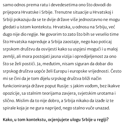
samo odnos prema ratu i devedesetima ono što dovodi do
prijepora Hrvatske i Srbije. Trenutne situacije u Hrvatskoj i
Srbiji pokazuju da se te dvije države više jednostavno ne mogu
gledati u istom kontekstu. Hrvatska, u odnosu na Srbiju, već
dugo nije dio regije. Ne govorim to zato što bih se veselio time
što Hrvatska napreduje a Srbija zaostaje, nego kao poticaj
srpskom društvu da osvijesti kako su uspjesi mogući i u maloj
zemlji, ali mora postojati jasna vizija i opredijeljenost za ono
što se želi postići. Ja, međutim, nisam siguran da dobar dio
srpskog društva uopće želi Europu i europske vrijednosti. Često
mi se čini da je tom dijelu srpskog društva bliži način
funkcioniranja države poput Rusije: s jakim vođom, bez ikakve
opozicije, sa stalnim teorijama zavjera, svjetskim urotama i
slično. Mislim da to nije dobro, a Srbija nikako da izađe iz te
spirale koja je ne gura naprijed, nego stalno vuče unazad.
Kako, u tom kontekstu, ocjenjujete ulogu Srbije u regiji?