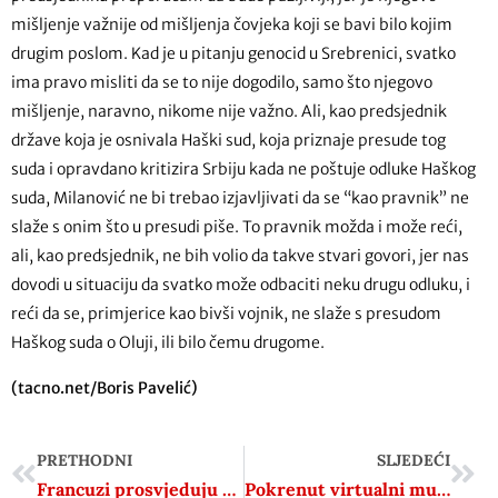
mišljenje važnije od mišljenja čovjeka koji se bavi bilo kojim
drugim poslom. Kad je u pitanju genocid u Srebrenici, svatko
ima pravo misliti da se to nije dogodilo, samo što njegovo
mišljenje, naravno, nikome nije važno. Ali, kao predsjednik
države koja je osnivala Haški sud, koja priznaje presude tog
suda i opravdano kritizira Srbiju kada ne poštuje odluke Haškog
suda, Milanović ne bi trebao izjavljivati da se “kao pravnik” ne
slaže s onim što u presudi piše. To pravnik možda i može reći,
ali, kao predsjednik, ne bih volio da takve stvari govori, jer nas
dovodi u situaciju da svatko može odbaciti neku drugu odluku, i
reći da se, primjerice kao bivši vojnik, ne slaže s presudom
Haškog suda o Oluji, ili bilo čemu drugome.
(tacno.net/Boris Pavelić)
PRETHODNI
SLJEDEĆI
Francuzi prosvjeduju zbog dolaska Lovrena: ‘Ovaj igrač protivi se vrijednostima kluba’
Pokrenut virtualni muzej hrvatskog antifašizma