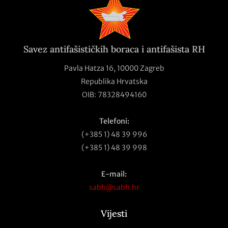
Savez antifašističkih boraca i antifašista RH
Pavla Hatza 16,
10000 Zagreb
Republika Hrvatska
OIB: 78328494160
Telefoni:
(+385 1) 48 39 996
(+385 1) 48 39 998
E-mail:
sabh@sabh.hr
Vijesti