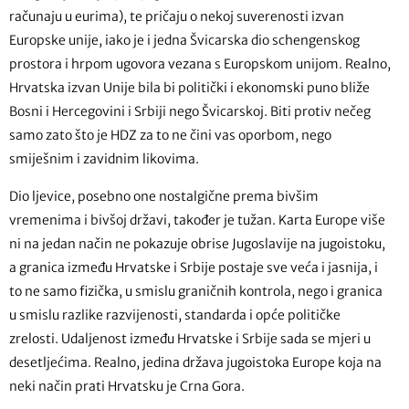
računaju u eurima), te pričaju o nekoj suverenosti izvan
Europske unije, iako je i jedna Švicarska dio schengenskog
prostora i hrpom ugovora vezana s Europskom unijom. Realno,
Hrvatska izvan Unije bila bi politički i ekonomski puno bliže
Bosni i Hercegovini i Srbiji nego Švicarskoj. Biti protiv nečeg
samo zato što je HDZ za to ne čini vas oporbom, nego
smiješnim i zavidnim likovima.
Dio ljevice, posebno one nostalgične prema bivšim
vremenima i bivšoj državi, također je tužan. Karta Europe više
ni na jedan način ne pokazuje obrise Jugoslavije na jugoistoku,
a granica između Hrvatske i Srbije postaje sve veća i jasnija, i
to ne samo fizička, u smislu graničnih kontrola, nego i granica
u smislu razlike razvijenosti, standarda i opće političke
zrelosti. Udaljenost između Hrvatske i Srbije sada se mjeri u
desetljećima. Realno, jedina država jugoistoka Europe koja na
neki način prati Hrvatsku je Crna Gora.