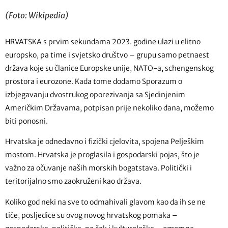
(Foto: Wikipedia)
HRVATSKA s prvim sekundama 2023. godine ulazi u elitno
europsko, pa time i svjetsko društvo – grupu samo petnaest
država koje su članice Europske unije, NATO-a, schengenskog
prostora i eurozone. Kada tome dodamo Sporazum o
izbjegavanju dvostrukog oporezivanja sa Sjedinjenim
Američkim Državama, potpisan prije nekoliko dana, možemo
biti ponosni.
Hrvatska je odnedavno i fizički cjelovita, spojena Pelješkim
mostom. Hrvatska je proglasila i gospodarski pojas, što je
važno za očuvanje naših morskih bogatstava. Politički i
teritorijalno smo zaokruženi kao država.
Koliko god neki na sve to odmahivali glavom kao da ih se ne
tiče, posljedice su ovog novog hrvatskog pomaka –