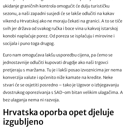
ukidanje graničnih kontrola omogućit će dulju turističku
sezonu, a naši zapadni susjedi će se lakše odlučiti na kakav
vikend u Hrvatskoj ako ne moraju čekati na granici. A to se tiče
svih jer država od svakog ručka i boce vina u kakvoj istarskoj
konobi naplaćuje porez. Od poreza se isplaćuju i mirovine i
socijala i puno toga drugog.
Euro nam omogućava lakšu usporedbu cijena, pa ćemo se
jednostavnije odlučiti kupovati drugdje ako naši trgovci
pretjeraju s maržama. Tu je i lakši posao izvoznicima jer nema
konverzija valute i općenito niže kamate na kredite. Neke
stvari će se osjetiti posredno – tako je Ugovor o izbjegavanju
dvostrukog oporezivanja s SAD-om bitan velikim ulagačima. A
bez ulaganja nema ni razvoja.
Hrvatska oporba opet djeluje
izgubljeno