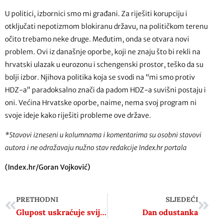
U politici, izbornici smo mi građani. Za riješiti korupciju i
otključati nepotizmom blokiranu državu, na političkom terenu
očito trebamo neke druge. Međutim, onda se otvara novi
problem. Ovi iz današnje oporbe, koji ne znaju što bi rekli na
hrvatski ulazak u eurozonu i schengenski prostor, teško da su
bolji izbor. Njihova politika koja se svodi na “mi smo protiv
HDZ-a” paradoksalno znači da padom HDZ-a suvišni postaju i
oni. Većina Hrvatske oporbe, naime, nema svoj program ni
svoje ideje kako riješiti probleme ove države.
*Stavovi izneseni u kolumnama i komentarima su osobni stavovi
autora i ne odražavaju nužno stav redakcije Index.hr portala
(Index.hr/Goran Vojković)
PRETHODNI
SLJEDEĆI
Glupost uskraćuje svijetu Tita, Nehrua i Nasera
Dan odustanka