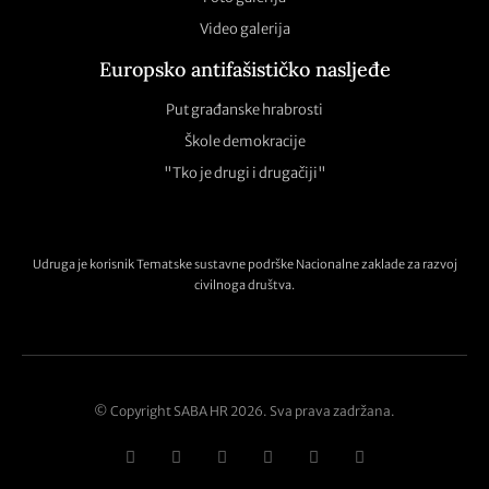
Video galerija
Europsko antifašističko nasljeđe
Put građanske hrabrosti
Škole demokracije
"Tko je drugi i drugačiji"
Udruga je korisnik Tematske sustavne podrške Nacionalne zaklade za razvoj
civilnoga društva.
© Copyright SABA HR 2026. Sva prava zadržana.