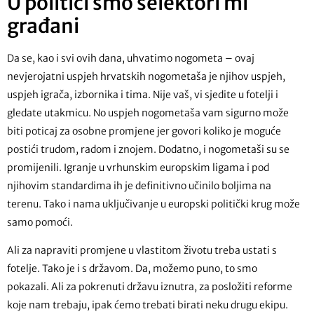
U politici smo selektori mi
građani
Da se, kao i svi ovih dana, uhvatimo nogometa – ovaj
nevjerojatni uspjeh hrvatskih nogometaša je njihov uspjeh,
uspjeh igrača, izbornika i tima. Nije vaš, vi sjedite u fotelji i
gledate utakmicu. No uspjeh nogometaša vam sigurno može
biti poticaj za osobne promjene jer govori koliko je moguće
postići trudom, radom i znojem. Dodatno, i nogometaši su se
promijenili. Igranje u vrhunskim europskim ligama i pod
njihovim standardima ih je definitivno učinilo boljima na
terenu. Tako i nama uključivanje u europski politički krug može
samo pomoći.
Ali za napraviti promjene u vlastitom životu treba ustati s
fotelje. Tako je i s državom. Da, možemo puno, to smo
pokazali. Ali za pokrenuti državu iznutra, za posložiti reforme
koje nam trebaju, ipak ćemo trebati birati neku drugu ekipu.