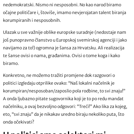
nedemokratski. Nismo ni nesposobni. No kao narod biramo
očajne političare i, štoviše, imamo nevjerojatan talent biranja
korumpiranih i nesposobnih.
Ulazak u sve važnije oblike europske suradnje (nedostaje nam
još punopravno članstvo u Europskoj svemirskoj agenciji i jako
navijamo za to!) ogromna je šansa za Hrvatsku. Ali realizacija
te šanse ovisi o nama, građanima. Ovisi o tome koga i kako
biramo.
Konkretno, ne možemo tražiti promjene dok razgovori o
politici izgledaju otprilike ovako: “Naš lokalni načelnik je
korumpiran/nesposoban/zaposlio pola rodbine, to svi znaju!”
A onda ljubazno pitate sugovornika koji je to po redu mandat
načelniku, a ovaj bezvoljno odgovori: “Treći!” Ako lika za kojeg,
eto, “svi znaju” da je nikakav uredno biraju nekoliko puta, što
onda očekivati?