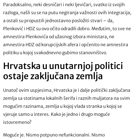
Paradoksalno, neki desničari i neki ljevičari, svatko iz svojih
razloga, našli su se na putu negiranja važnosti ovih integracija,
a ostali su propustili jednostavno posložiti stvari – da,
Plenković i HDZ su ovo očito odradili dobro. Međutim, to sve ne
amnestira Plenkovića od užasnog izbora ministara, ne
amnestira HDZ od korupcijskih afera i općenito ne amnestira
politiku u kojoj svakodnevno gubimo stanovništvo.
Hrvatska u unutarnjoj politici
ostaje zaključana zemlja
Unatoč ovim uspjesima, Hrvatska je i dalje politički zaključana
zemlja sa stotinama lokalnih šerifa i raznih muljatora na svim
mogućim razinama, zemlja u kojoj vlada stranka u kojoj se
vjeruje samo u interes. Kako je jedno i drugo moguće
istovremeno?
Moguće je. Nismo potpuno nefunkcionalni. Nismo