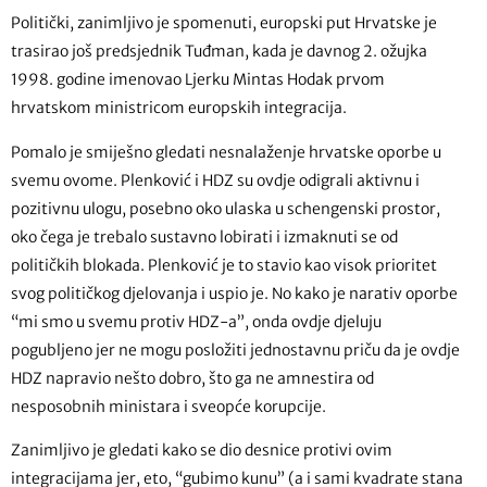
Politički, zanimljivo je spomenuti, europski put Hrvatske je
trasirao još predsjednik Tuđman, kada je davnog 2. ožujka
1998. godine imenovao Ljerku Mintas Hodak prvom
hrvatskom ministricom europskih integracija.
Pomalo je smiješno gledati nesnalaženje hrvatske oporbe u
svemu ovome. Plenković i HDZ su ovdje odigrali aktivnu i
pozitivnu ulogu, posebno oko ulaska u schengenski prostor,
oko čega je trebalo sustavno lobirati i izmaknuti se od
političkih blokada. Plenković je to stavio kao visok prioritet
svog političkog djelovanja i uspio je. No kako je narativ oporbe
“mi smo u svemu protiv HDZ-a”, onda ovdje djeluju
pogubljeno jer ne mogu posložiti jednostavnu priču da je ovdje
HDZ napravio nešto dobro, što ga ne amnestira od
nesposobnih ministara i sveopće korupcije.
Zanimljivo je gledati kako se dio desnice protivi ovim
integracijama jer, eto, “gubimo kunu” (a i sami kvadrate stana