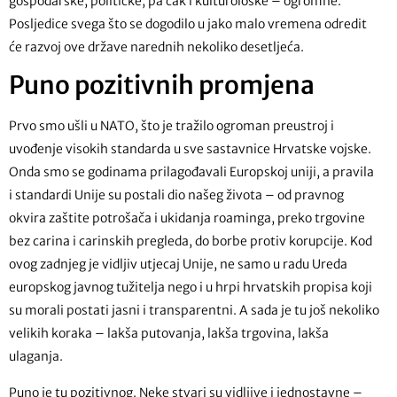
gospodarske, političke, pa čak i kulturološke – ogromne.
Posljedice svega što se dogodilo u jako malo vremena odredit
će razvoj ove države narednih nekoliko desetljeća.
Puno pozitivnih promjena
Prvo smo ušli u NATO, što je tražilo ogroman preustroj i
uvođenje visokih standarda u sve sastavnice Hrvatske vojske.
Onda smo se godinama prilagođavali Europskoj uniji, a pravila
i standardi Unije su postali dio našeg života – od pravnog
okvira zaštite potrošača i ukidanja roaminga, preko trgovine
bez carina i carinskih pregleda, do borbe protiv korupcije. Kod
ovog zadnjeg je vidljiv utjecaj Unije, ne samo u radu Ureda
europskog javnog tužitelja nego i u hrpi hrvatskih propisa koji
su morali postati jasni i transparentni. A sada je tu još nekoliko
velikih koraka – lakša putovanja, lakša trgovina, lakša
ulaganja.
Puno je tu pozitivnog. Neke stvari su vidljive i jednostavne –