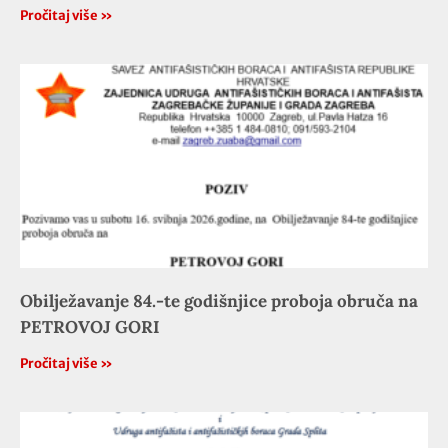
Pročitaj više »
Obilježavanje 84.-te godišnjice proboja obruča na
PETROVOJ GORI
Pročitaj više »