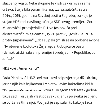
službenoj vojsci. Neke skupine te vrsti čak osniva i sama
država. Što je bila paramilitarna, tzv.
šatra
braniteljska
2014./2015. godine na Savskoj cesti u Zagrebu, iza koje je
stajao HDZ radi nasilnog rušenja SDP-ovog premijera Zorana
Milanovića i predsjednika RH Ive Josipovića pod
ekstremističnim egidama: „1991. protiv Jugoslavije, 2014.
protiv Jugoslavena“, „Oba su pala (misli se na borbene avione
JNA oborene kod otoka Žirja, op. a.), obojica će pasti
(demokratski izabrani premijer i predsjednik Republike, op.
a.)“…!?
HDZ-ovi „Amerikanci“
Sada Plenković i HDZ-ovi mu likovi od povjerenja dižu dreku,
jer na njih kalašnjikovom i Molotovljevim koktelima kidišu
tzv.
. S tim su vragom tridesetak godina
paramilitarne skupine
tikve sadili, osvajali vlast po svaku cijenu i po svaku se cijenu
se održa(va)li na njoj. Povijest je zapisala i to kako je tada