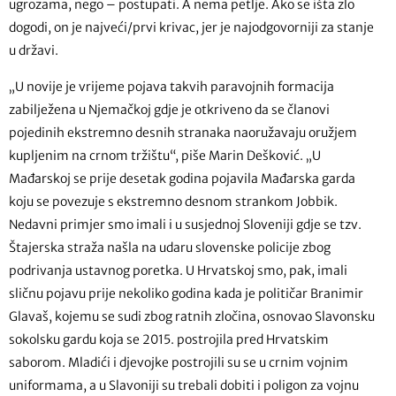
ugrozama, nego – postupati. A nema petlje. Ako se išta zlo
dogodi, on je najveći/prvi krivac, jer je najodgovorniji za stanje
u državi.
„U novije je vrijeme pojava takvih paravojnih formacija
zabilježena u Njemačkoj gdje je otkriveno da se članovi
pojedinih ekstremno desnih stranaka naoružavaju oružjem
kupljenim na crnom tržištu“, piše Marin Dešković. „U
Mađarskoj se prije desetak godina pojavila Mađarska garda
koju se povezuje s ekstremno desnom strankom Jobbik.
Nedavni primjer smo imali i u susjednoj Sloveniji gdje se tzv.
Štajerska straža našla na udaru slovenske policije zbog
podrivanja ustavnog poretka. U Hrvatskoj smo, pak, imali
sličnu pojavu prije nekoliko godina kada je političar Branimir
Glavaš, kojemu se sudi zbog ratnih zločina, osnovao Slavonsku
sokolsku gardu koja se 2015. postrojila pred Hrvatskim
saborom. Mladići i djevojke postrojili su se u crnim vojnim
uniformama, a u Slavoniji su trebali dobiti i poligon za vojnu