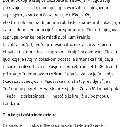
posjet pokojne kraljice Elizabete II. Titovoj SFR Jugoslaviji,
prikazuje ju u srdačnom općenju s Maršalom i njegovom
suprugom Jovankom Broz, pa zajedničkoj vožnji
elektromobilom na Brijunima i obilasku znamenitih lokacija, a
da se jednom jedinom riječju ne spomenu ni Tito niti njegova
supruga Jovanka, pa je mlađi publikum krajnje
bezobrazno/prljavo/neprofesionalno uskraćen za ključnu
obavijest o tomu tko su zapravo – kraljičini domaćini. Tko su ti
ljudi koje je svojim dolaskom počastila britanska kraljica, a
nikad u tri desetljeća nije osjetila potrebu posjetiti RH ili odati
priznanje Tuđmanovom režimu. Dapače, Velika je Britanija
(kao i sav svijet, osim Mađarske i Turske) „previdjela“ je i
Tuđmanov pogreb. Hrvatski predsjednik Zoran Milanović pak
– kaže: „iz pristojnosti“ – nazočio je kraljičinu pogrebu u
Londonu.
Tko koga i zašto indoktrinira
Pa onda, bi li i kako svijet reagirao da uistinu u Zagrebu