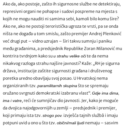
Ako da, ako postoje, zašto ih sigurnosne službe ne detektiraju,
represivni organi ne pohapse i sudovi pospreme na mjesta s
kojih ne mogu nauditi ni samima sebi, kamoli bilo komu šire?
Ako ne, ako ne postoji teroristička ugroza te vrsti, pa se onda
ništa ne događa u tom smislu, zašto premijer Andrej Plenković
već drugi put – vidno uzrujan – širi takvu sumnju i paniku
među građanima, a predsjednik Republike Zoran Milanović mu
kontrira tvrdnjom kako su
te da nema
u strahu velike oči
nikakvog razloga strahu najšire javnosti? Kaže: „RH je sigurna
država, institucije zaštite sigurnosti građana i društvenog
poretka uredno obavljaju svoj posao. U Hrvatskoj nema
organiziranih tzv.
što se spremaju
paramilitarnih skupina
oružano svrgnuti demokratski izabranu vlast“.
Gdje ima dima,
, reći će sumnjičav dio javnosti. Jer, kako je moguće
ima i vatre
da dvojica najodgovornijih u zemlji – predsjednik i premijer,
koji primaju ista tzv.
izvješća tajnih službâ i imaju
strogo pov.
potpuni uvid u ono u što tzv.
nemaju – sasvim
obični/mali ljudi