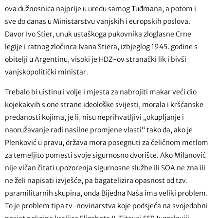
ova dužnosnica najprije u uredu samog Tuđmana, a potom i
sve do danas u Ministarstvu vanjskih i europskih poslova.
Davor Ivo Stier, unuk ustaškoga pukovnika zloglasne Crne
legije i ratnog zločinca Ivana Stiera, izbjeglog 1945. godine s
obitelji u Argentinu, visoki je HDZ-ov stranački lik i bivši
vanjskopolitički ministar.
Trebalo bi uistinu i volje i mjesta za nabrojiti makar veći dio
kojekakvih s one strane ideološke svijesti, morala i kršćanske
predanosti kojima, je li, nisu neprihvatljivi „okupljanje i
naoružavanje radi nasilne promjene vlasti“ tako da, ako je
Plenković u pravu, država mora posegnuti za čeličnom metlom
za temeljito pomesti svoje sigurnosno dvorište. Ako Milanović
nije vičan čitati upozorenja sigurnosne službe ili SOA ne zna ili
ne želi napisati izvješće, pa bagatelizira opasnost od tzv.
paramilitarnih skupina, onda Bijedna Naša ima veliki problem.
To je problem tipa tv-novinarstva koje podsjeća na svojedobni