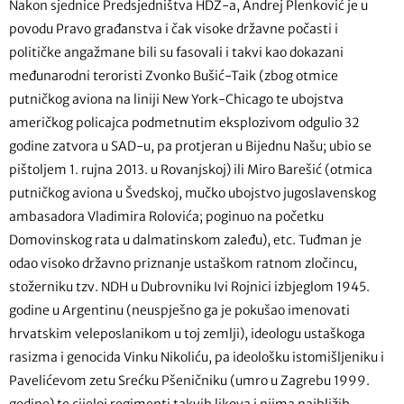
Nakon sjednice Predsjedništva HDZ-a, Andrej Plenković je u
povodu Pravo građanstva i čak visoke državne počasti i
političke angažmane bili su fasovali i takvi kao dokazani
međunarodni teroristi Zvonko Bušić-Taik (zbog otmice
putničkog aviona na liniji New York-Chicago te ubojstva
američkog policajca podmetnutim eksplozivom odgulio 32
godine zatvora u SAD-u, pa protjeran u Bijednu Našu; ubio se
pištoljem 1. rujna 2013. u Rovanjskoj) ili Miro Barešić (otmica
putničkog aviona u Švedskoj, mučko ubojstvo jugoslavenskog
ambasadora Vladimira Rolovića; poginuo na početku
Domovinskog rata u dalmatinskom zaleđu), etc. Tuđman je
odao visoko državno priznanje ustaškom ratnom zločincu,
stožerniku tzv. NDH u Dubrovniku Ivi Rojnici izbjeglom 1945.
godine u Argentinu (neuspješno ga je pokušao imenovati
hrvatskim veleposlanikom u toj zemlji), ideologu ustaškoga
rasizma i genocida Vinku Nikoliću, pa ideološku istomišljeniku i
Pavelićevom zetu Srećku Pšeničniku (umro u Zagrebu 1999.
godine) te cijeloj regimenti takvih likova i njima najbližih.