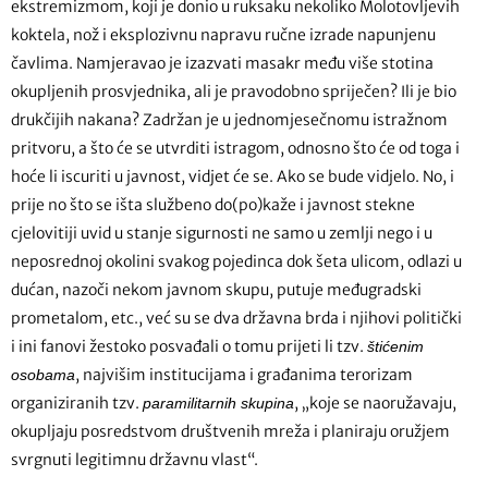
ekstremizmom, koji je donio u ruksaku nekoliko Molotovljevih
koktela, nož i eksplozivnu napravu ručne izrade napunjenu
čavlima. Namjeravao je izazvati masakr među više stotina
okupljenih prosvjednika, ali je pravodobno spriječen? Ili je bio
drukčijih nakana? Zadržan je u jednomjesečnomu istražnom
pritvoru, a što će se utvrditi istragom, odnosno što će od toga i
hoće li iscuriti u javnost, vidjet će se. Ako se bude vidjelo. No, i
prije no što se išta službeno do(po)kaže i javnost stekne
cjelovitiji uvid u stanje sigurnosti ne samo u zemlji nego i u
neposrednoj okolini svakog pojedinca dok šeta ulicom, odlazi u
dućan, nazoči nekom javnom skupu, putuje međugradski
prometalom, etc., već su se dva državna brda i njihovi politički
i ini fanovi žestoko posvađali o tomu prijeti li tzv.
štićenim
, najvišim institucijama i građanima terorizam
osobama
organiziranih tzv.
, „koje se naoružavaju,
paramilitarnih skupina
okupljaju posredstvom društvenih mreža i planiraju oružjem
svrgnuti legitimnu državnu vlast“.