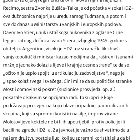
Recimo, sestra Zvonka Bušića-Taika je od početka visoka HDZ-
ova dužnosnica najprije u uredu samog Tuđmana, a potom i
sve do danas u Ministarstvu vanjskih i europskih poslova.
Davor Ivo Stier, unuk ustaškoga pukovnika zloglasne Crne
legije i ratnog zločinca Ivana Stiera, izbjeglog 1945. godine s
obitelji u Argentinu, visoki je HDZ-ov stranački lik i bivši
vanjskopolitički ministar kazao medijima da „rašireni tsunami
mržnje jednako dolazi s lijeve i krajnje desne strane“ te da se
„očito nije uspio spojiti u artikulaciju zadovoljstva“, nego je
„ispao kolaž svega i svačega. Čini mi se da su političke stranke
Most i domovinski pokret (sudionice prosvjeda, op. a.)
pokazale o kakvim se opcijama radi. To su opcije koje
podržavaju prosvjed na koji dolaze pripadnici paramilitarnih
skupina, koji su spremni koristiti nasilje, improvizirane
Molotovljeve koktele ne bi li ih upotrijebili protiv policije ili
bacili na zgradu HDZ-a. Za javnost je važno da shvatimo da u
našem društvu postoje ljudi koji su spremni koristiti silu da bi