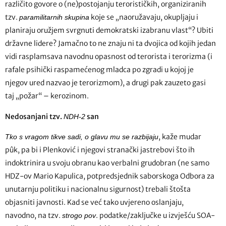
različito govore o (ne)postojanju terorističkih, organiziranih
tzv.
koje se „naoružavaju, okupljaju i
paramilitarnih skupina
planiraju oružjem svrgnuti demokratski izabranu vlast“? Ubiti
državne lidere? Jamačno to ne znaju ni ta dvojica od kojih jedan
vidi rasplamsava navodnu opasnost od terorista i terorizma (i
rafale psihički raspamećenog mladca po zgradi u kojoj je
njegov ured nazvao je terorizmom), a drugi pak zauzeto gasi
taj „požar“ – kerozinom.
Nedosanjani tzv.
san
NDH-2
, kaže mudar
Tko s vragom tikve sadi, o glavu mu se razbijaju
pûk, pa bi i Plenković i njegovi stranački jastrebovi što ih
indoktrinira u svoju obranu kao verbalni grudobran (ne samo
HDZ-ov Mario Kapulica, potpredsjednik saborskoga Odbora za
unutarnju politiku i nacionalnu sigurnost) trebali štošta
objasniti javnosti. Kad se već tako uvjereno oslanjaju,
navodno, na tzv.
. podatke/zaključke u izvješću SOA-
strogo pov