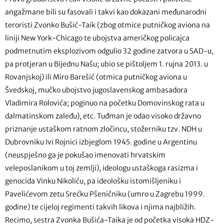
angažmane bili su fasovali i takvi kao dokazani međunarodni
teroristi Zvonko Bušić-Taik (zbog otmice putničkog aviona na
liniji New York-Chicago te ubojstva američkog policajca
podmetnutim eksplozivom odgulio 32 godine zatvora u SAD-u,
pa protjeran u Bijednu Našu; ubio se pištoljem 1. rujna 2013. u
Rovanjskoj) ili Miro Barešić (otmica putničkog aviona u
Švedskoj, mučko ubojstvo jugoslavenskog ambasadora
Vladimira Rolovića; poginuo na početku Domovinskog rata u
dalmatinskom zaleđu), etc. Tuđman je odao visoko državno
priznanje ustaškom ratnom zločincu, stožerniku tzv. NDH u
Dubrovniku Ivi Rojnici izbjeglom 1945. godine u Argentinu
(neuspješno ga je pokušao imenovati hrvatskim
veleposlanikom u toj zemlji), ideologu ustaškoga rasizma i
genocida Vinku Nikoliću, pa ideološku istomišljeniku i
Pavelićevom zetu Srećku Pšeničniku (umro u Zagrebu 1999.
godine) te cijeloj regimenti takvih likova i njima najbližih.
Recimo, sestra Zvonka Bušića-Taika je od početka visoka HDZ-