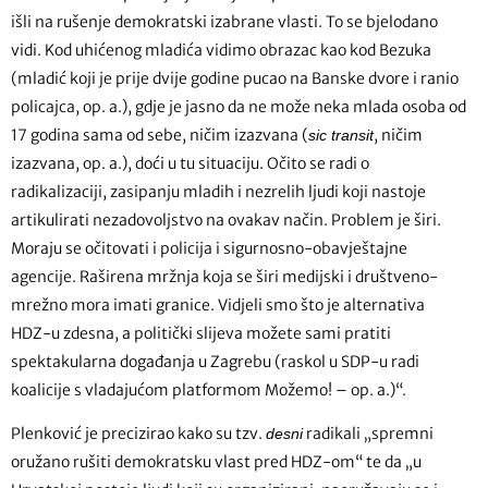
išli na rušenje demokratski izabrane vlasti. To se bjelodano
vidi. Kod uhićenog mladića vidimo obrazac kao kod Bezuka
(mladić koji je prije dvije godine pucao na Banske dvore i ranio
policajca, op. a.), gdje je jasno da ne može neka mlada osoba od
17 godina sama od sebe, ničim izazvana (
, ničim
sic transit
izazvana, op. a.), doći u tu situaciju. Očito se radi o
radikalizaciji, zasipanju mladih i nezrelih ljudi koji nastoje
artikulirati nezadovoljstvo na ovakav način. Problem je širi.
Moraju se očitovati i policija i sigurnosno-obavještajne
agencije. Raširena mržnja koja se širi medijski i društveno-
mrežno mora imati granice. Vidjeli smo što je alternativa
HDZ-u zdesna, a politički slijeva možete sami pratiti
spektakularna događanja u Zagrebu (raskol u SDP-u radi
koalicije s vladajućom platformom Možemo! – op. a.)“.
Plenković je precizirao kako su tzv.
radikali „spremni
desni
oružano rušiti demokratsku vlast pred HDZ-om“ te da „u