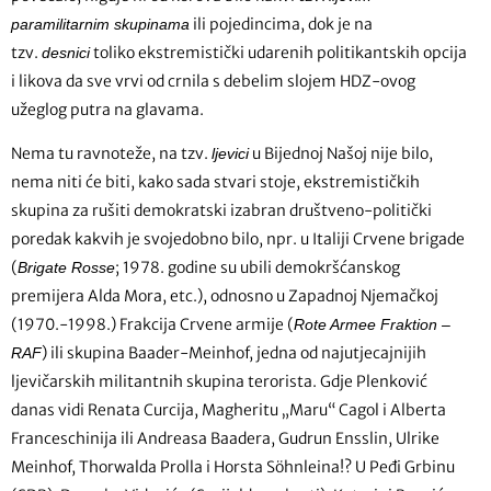
ili pojedincima, dok je na
paramilitarnim skupinama
tzv.
toliko ekstremistički udarenih politikantskih opcija
desnici
i likova da sve vrvi od crnila s debelim slojem HDZ-ovog
užeglog putra na glavama.
Nema tu ravnoteže, na tzv.
u Bijednoj Našoj nije bilo,
ljevici
nema niti će biti, kako sada stvari stoje, ekstremističkih
skupina za rušiti demokratski izabran društveno-politički
poredak kakvih je svojedobno bilo, npr. u Italiji Crvene brigade
(
; 1978. godine su ubili demokršćanskog
Brigate Rosse
premijera Alda Mora, etc.), odnosno u Zapadnoj Njemačkoj
(1970.-1998.) Frakcija Crvene armije (
Rote Armee Fraktion –
) ili skupina Baader-Meinhof, jedna od najutjecajnijih
RAF
ljevičarskih militantnih skupina terorista. Gdje Plenković
danas vidi Renata Curcija, Magheritu „Maru“ Cagol i Alberta
Franceschinija ili Andreasa Baadera, Gudrun Ensslin, Ulrike
Meinhof, Thorwalda Prolla i Horsta Söhnleina!? U Peđi Grbinu