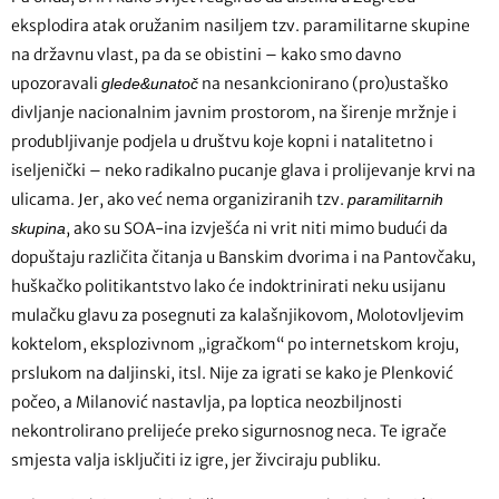
eksplodira atak oružanim nasiljem tzv. paramilitarne skupine
na državnu vlast, pa da se obistini – kako smo davno
upozoravali
na nesankcionirano (pro)ustaško
glede&unatoč
divljanje nacionalnim javnim prostorom, na širenje mržnje i
produbljivanje podjela u društvu koje kopni i natalitetno i
iseljenički – neko radikalno pucanje glava i prolijevanje krvi na
ulicama. Jer, ako već nema organiziranih tzv.
paramilitarnih
, ako su SOA-ina izvješća ni vrit niti mimo budući da
skupina
dopuštaju različita čitanja u Banskim dvorima i na Pantovčaku,
huškačko politikantstvo lako će indoktrinirati neku usijanu
mulačku glavu za posegnuti za kalašnjikovom, Molotovljevim
koktelom, eksplozivnom „igračkom“ po internetskom kroju,
prslukom na daljinski, itsl. Nije za igrati se kako je Plenković
počeo, a Milanović nastavlja, pa loptica neozbiljnosti
nekontrolirano prelijeće preko sigurnosnog neca. Te igrače
smjesta valja isključiti iz igre, jer živciraju publiku.