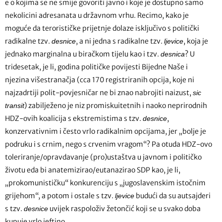
e o kojima se ne smije govoriti javno i koje je dostupno samo
nekolicini adresanata u državnom vrhu. Recimo, kako je
moguće da terorističke prijetnje dolaze isključivo s politički
radikalne tzv.
, a ni jedna s radikalne tzv.
, koja je
desnice
ljevice
jednako marginalna u biračkom tijelu kao i tzv.
? U
desnica
tridesetak, je li, godina političke povijesti Bijedne Naše i
njezina višestranačja (cca 170 registriranih opcija, koje ni
najzadrtiji polit-povjesničar ne bi znao nabrojiti naizust,
sic
) zabilježeno je niz promiskuitetnih i naoko neprirodnih
transit
HDZ-ovih koalicija s ekstremistima s tzv.
,
desnice
konzervativnim i često vrlo radikalnim opcijama, jer „bolje je
podruku i s crnim, nego s crvenim vragom“? Pa otuda HDZ-ovo
toleriranje/opravdavanje (pro)ustaštva u javnom i političko
životu eda bi anatemizirao/eutanazirao SDP kao, je li,
„prokomunističku“ konkurenciju s „jugoslavenskim istočnim
grijehom“, a potom i ostale s tzv.
budući da su autsajderi
ljevice
s tzv.
uvijek raspoloživ žetončić koji se u svako doba
desnice
kupuje vrlo jeftino.