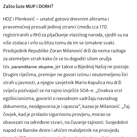
Zašto šute MUP i DORH?
HDZ i Plenković – unatoč gotovo dnevnim aferama i
pravomoćnoj presudi jedinoj stranci (među cca 170
registriranih u RH) za pljačkanje vlastitog naroda, sjedili su na
više stolaca i vrlo su blizu tomu da im se izmakne svaki.
Predsjednik Republike Zoran Milanović drži da nema razloga
za utemeljen strah kako će se to dogoditi silom oružja
tzv.
, jer takve u Bijednoj Našoj ne postoje.
paramilitarne skupine
Drugim riječima, premijer ne govori istinu i neutemeljeno širi
strah u javnosti, a njegov savjetnik Mario Kapulica mu drži
svijeću pozivajući se na tajno izvješće SOA-e. „Ovakva vrst
egzibicionizma, govoriti o navodnom sadržaju navodnog
dokumenta, neodgovorna je i opasna“, kazao je Milanović. „Taj
čovjek, kad je prolazio sigurnosnu provjeru, morao se
obavezati na određene stvari, na čuvanje tajnosti. Svojedobni
napad na Banske dvore i uhićen maloljetnik na prosvjedu