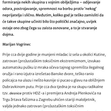
formiranja nekih skupina s vojnim obilježjima – odijevanje
odora, postrojavanje, spremnost na borbu protiv ‘nekog’
neprijatelja i slično. Međutim, koliko god je teško zamisliti da
će takve skupine učiniti bilo što politički značajno, uvijek
ostaje ono zbog čega su zaista osnovane, a to je stvaranje
dojma.
Marijan Vogrinec
Prije cca dvije godine je munjeni mladac iz sela u okolici Kutine,
zatrovan (pro)ustaškim toksičnim ekstremizmom, izvukao
automatsku pušku iz mraka očeva tajnog spremišta ilegalnog
oružja i rano izjutra izrešetao Banske dvore, teško ranio
policajca na ulazu i nešto kasnije si pucao u glavu na obližnjem
Dubravkinom putu. Prije cca dva tjedna je na skupu radikalne
tzv.
protiv HDZ-a i premijera Andreja Plenkovića na
desnice
Trgu žrtava fašizma u Zagrebu uhićen stariji maloljetnik,
valjda jednako zatrovan (pro)ustaškim toksičnim