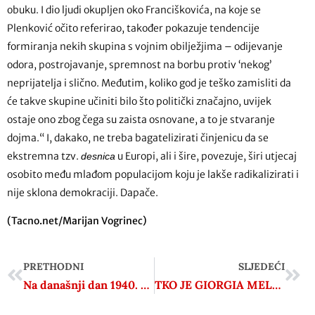
obuku. I dio ljudi okupljen oko Franciškovića, na koje se
Plenković očito referirao, također pokazuje tendencije
formiranja nekih skupina s vojnim obilježjima – odijevanje
odora, postrojavanje, spremnost na borbu protiv ‘nekog’
neprijatelja i slično. Međutim, koliko god je teško zamisliti da
će takve skupine učiniti bilo što politički značajno, uvijek
ostaje ono zbog čega su zaista osnovane, a to je stvaranje
dojma.“ I, dakako, ne treba bagatelizirati činjenicu da se
ekstremna tzv.
u Europi, ali i šire, povezuje, širi utjecaj
desnica
osobito među mlađom populacijom koju je lakše radikalizirati i
nije sklona demokraciji. Dapače.
(Tacno.net/Marijan Vogrinec)
PRETHODNI
SLJEDEĆI
Na današnji dan 1940. potpisan Hitlerov Trojni pakt
TKO JE GIORGIA MELONI, BUDUĆA TALIJANSKA PREMIJERKA KOJOJ MNOGI ČESTITAJU NA POBJEDI, ALI I PRIJETE SMRĆU?