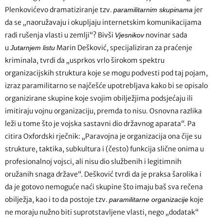
Plenkovićevo dramatiziranje tzv.
jer
paramilitarnim skupinama
da se „naoružavaju i okupljaju internetskim komunikacijama
radi rušenja vlasti u zemlji“? Bivši
novinar sada
Vjesnikov
u
Marin Dešković, specijaliziran za praćenje
Jutarnjem listu
kriminala, tvrdi da „usprkos vrlo širokom spektru
organizacijskih struktura koje se mogu podvesti pod taj pojam,
izraz paramilitarno se najčešće upotrebljava kako bi se opisalo
organizirane skupine koje svojim obilježjima podsjećaju ili
imitiraju vojnu organizaciju, premda to nisu. Osnovna razlika
leži u tome što je vojska sastavni dio državnog aparata“. Pa
citira Oxfordski rječnik: „Paravojna je organizacija ona čije su
strukture, taktika, subkultura i (često) funkcija slične onima u
profesionalnoj vojsci, ali nisu dio službenih i legitimnih
oružanih snaga države“. Dešković tvrdi da je praksa šarolika i
da je gotovo nemoguće naći skupine što imaju baš sva rečena
obilježja, kao i to da postoje tzv.
koje
paramilitarne organizacije
ne moraju nužno biti suprotstavljene vlasti, nego „dodatak“