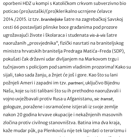
oporbeni HDZ u kompi s Katoličkom crkvom subverzivno bio
poticao (pro)ustaški/(pro)klerikalno ucrnjene ćelavce
2014./2015. iz tzv.
šatre na zagrebačkoj Savskoj
braniteljske
cesti 66 postavljati plinske boce građanima pod prozore
ugrožavajući živote i školaraca i studenata
šatre
vis-à-vis
naoružanih „prosvjednika“, fizički nasrtati na braniteljskog
ministra hrvatskih branitelja Predraga Matića-Freda (SDP),
pokušati čak državni udar divljanjem na Markovom trgu i
tučnjavom s policijom pod samim vladinim prozorima! Kako su
sijali, tako sada žanju, a žnjet će još i gore. Kao što su lani
požnjeli Ameri i zapadni im tzv.
, uključivo Bijednu
partneri
Našu, koje su isti talibani što su ih prethodno naoružavali i
vojno uvježbavali protiv Rusa u Afganistanu,
,
sic transit
gologuze, poražene i osramoćene istjerali iz svoje zemlje
nakon 20 godina krvave okupacije i nekažnjenih masovnih
zločina protiv civilnog stanovništva. Batina ima dva kraja,
kaže mudar pûk, pa Plenkoviću nije tek laprdati o terorizmu i