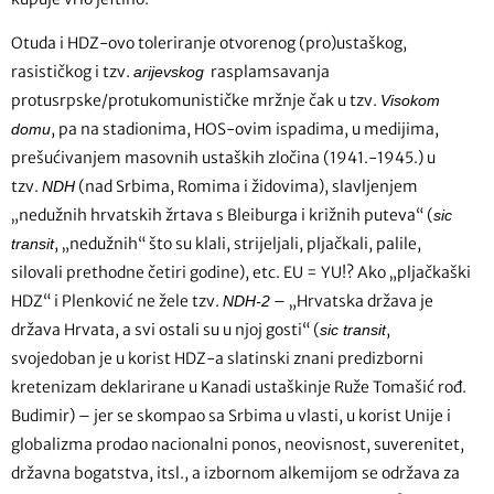
Otuda i HDZ-ovo toleriranje otvorenog (pro)ustaškog,
rasističkog i tzv.
rasplamsavanja
arijevskog
protusrpske/protukomunističke mržnje čak u tzv.
Visokom
, pa na stadionima, HOS-ovim ispadima, u medijima,
domu
prešućivanjem masovnih ustaških zločina (1941.-1945.) u
tzv.
(nad Srbima, Romima i židovima), slavljenjem
NDH
„nedužnih hrvatskih žrtava s Bleiburga i križnih puteva“ (
sic
, „nedužnih“ što su klali, strijeljali, pljačkali, palile,
transit
silovali prethodne četiri godine), etc. EU = YU!? Ako „pljačkaški
HDZ“ i Plenković ne žele tzv.
– „Hrvatska država je
NDH-2
država Hrvata, a svi ostali su u njoj gosti“ (
,
sic transit
svojedoban je u korist HDZ-a slatinski znani predizborni
kretenizam deklarirane u Kanadi ustaškinje Ruže Tomašić rođ.
Budimir) – jer se skompao sa Srbima u vlasti, u korist Unije i
globalizma prodao nacionalni ponos, neovisnost, suverenitet,
državna bogatstva, itsl., a izbornom alkemijom se održava za