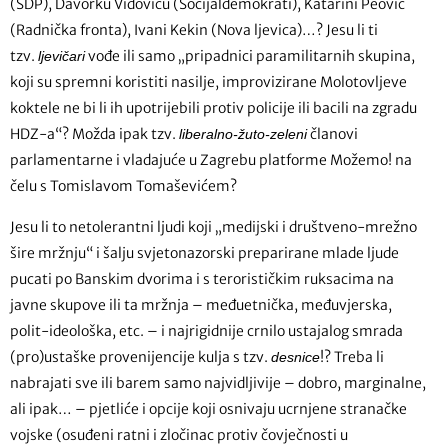
(SDP), Davorku Vidoviću (Socijaldemokrati), Katarini Peović
(Radnička fronta), Ivani Kekin (Nova ljevica)…? Jesu li ti
tzv.
vođe ili samo „pripadnici paramilitarnih skupina,
ljevičari
koji su spremni koristiti nasilje, improvizirane Molotovljeve
koktele ne bi li ih upotrijebili protiv policije ili bacili na zgradu
HDZ-a“? Možda ipak tzv.
članovi
liberalno-žuto-zeleni
parlamentarne i vladajuće u Zagrebu platforme Možemo! na
čelu s Tomislavom Tomaševićem?
Jesu li to netolerantni ljudi koji „medijski i društveno-mrežno
šire mržnju“ i šalju svjetonazorski preparirane mlade ljude
pucati po Banskim dvorima i s terorističkim ruksacima na
javne skupove ili ta mržnja – međuetnička, međuvjerska,
polit-ideološka, etc. – i najrigidnije crnilo ustajalog smrada
(pro)ustaške provenijencije kulja s tzv.
!? Treba li
desnice
nabrajati sve ili barem samo najvidljivije – dobro, marginalne,
ali ipak… – pjetliće i opcije koji osnivaju ucrnjene stranačke
vojske (osuđeni ratni i zločinac protiv čovječnosti u