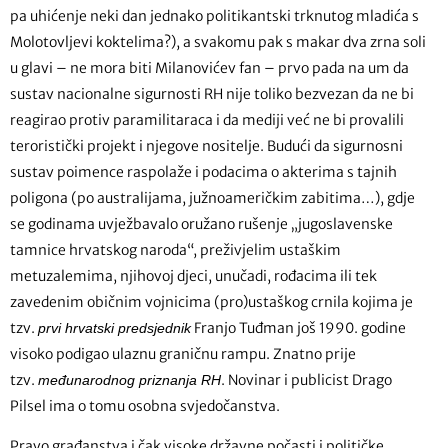
pa uhićenje neki dan jednako politikantski trknutog mladića s
Molotovljevi koktelima?), a svakomu pak s makar dva zrna soli
u glavi – ne mora biti Milanovićev fan – prvo pada na um da
sustav nacionalne sigurnosti RH nije toliko bezvezan da ne bi
reagirao protiv paramilitaraca i da mediji već ne bi provalili
teroristički projekt i njegove nositelje. Budući da sigurnosni
sustav poimence raspolaže i podacima o akterima s tajnih
poligona (po australijama, južnoameričkim zabitima…), gdje
se godinama uvježbavalo oružano rušenje „jugoslavenske
tamnice hrvatskog naroda“, preživjelim ustaškim
metuzalemima, njihovoj djeci, unučadi, rođacima ili tek
zavedenim običnim vojnicima (pro)ustaškog crnila kojima je
tzv.
Franjo Tuđman još 1990. godine
prvi hrvatski predsjednik
visoko podigao ulaznu graničnu rampu. Znatno prije
tzv.
. Novinar i publicist Drago
međunarodnog priznanja RH
Pilsel ima o tomu osobna svjedočanstva.
Pravo građanstva i čak visoke državne počasti i političke