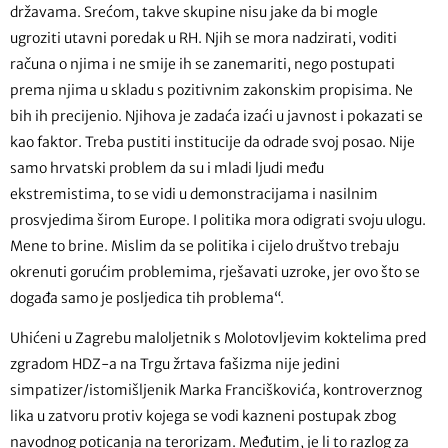
državama. Srećom, takve skupine nisu jake da bi mogle
ugroziti utavni poredak u RH. Njih se mora nadzirati, voditi
računa o njima i ne smije ih se zanemariti, nego postupati
prema njima u skladu s pozitivnim zakonskim propisima. Ne
bih ih precijenio. Njihova je zadaća izaći u javnost i pokazati se
kao faktor. Treba pustiti institucije da odrade svoj posao. Nije
samo hrvatski problem da su i mladi ljudi među
ekstremistima, to se vidi u demonstracijama i nasilnim
prosvjedima širom Europe. I politika mora odigrati svoju ulogu.
Mene to brine. Mislim da se politika i cijelo društvo trebaju
okrenuti gorućim problemima, rješavati uzroke, jer ovo što se
događa samo je posljedica tih problema“.
Uhićeni u Zagrebu maloljetnik s Molotovljevim koktelima pred
zgradom HDZ-a na Trgu žrtava fašizma nije jedini
simpatizer/istomišljenik Marka Franciškovića, kontroverznog
lika u zatvoru protiv kojega se vodi kazneni postupak zbog
navodnog poticanja na terorizam. Međutim, je li to razlog za