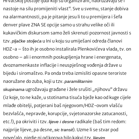
Hrvatskoj postoje ljudi koji su organizirani, naoružavaju se i
nastoje na silu promijeniti vlast“. Sve u svemu, stanje dobiva
na alarmantnosti, pa je pitanje jesu li to u premijera i šefa
denver plave ZNA SE opcije samo u strahu velike oči ili
kukavičkim diskursom samo želi skrenuti pozornost javnosti s
tzv.
u Ini u koju su umiješani odreda članovi
pljačke stoljeća
HDZ-a – što ih je osobno instalirala Plenkovićeva vlada, tv. on
osobno – ali i enormnih poskupljenja hrane i energenata,
dvoznamenkaste inflacije i neuspješnog vođenja države u
bijedu i siromaštvo. Pa onda treba izmisliti opasne teroriste
naoružane do zuba, koji u tzv.
paramilitarnim
ugrožavaju građane i žele srušiti „njihovu“ državu
skupinama
(iz koje, to ne kaže, u stotinama tisuća bježe kao od kuge cijele
mlađe obitelji, potjerani baš njegovom/HDZ-ovom vlašću
bezvlašća, nepravde, korupcije, svjetonazorske zatucanosti,
etc.!), pa okriviti i tzv.
radikale (baš tim redom:
lijeve i desne
najprije lijeve, pa desne,
). Uzme li se stvar pod
sic transit
povećalo, nigdje ni od korova bilo kakvi tzv.
lijevim