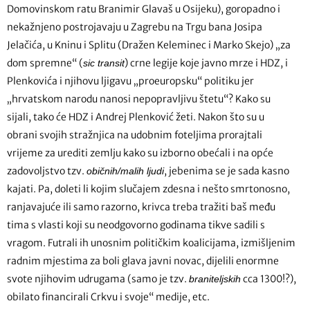
Domovinskom ratu Branimir Glavaš u Osijeku), goropadno i
nekažnjeno postrojavaju u Zagrebu na Trgu bana Josipa
Jelačića, u Kninu i Splitu (Dražen Keleminec i Marko Skejo) „za
dom spremne“ (
) crne legije koje javno mrze i HDZ, i
sic transit
Plenkovića i njihovu ljigavu „proeuropsku“ politiku jer
„hrvatskom narodu nanosi nepopravljivu štetu“? Kako su
sijali, tako će HDZ i Andrej Plenković žeti. Nakon što su u
obrani svojih stražnjica na udobnim foteljima prorajtali
vrijeme za urediti zemlju kako su izborno obećali i na opće
zadovoljstvo tzv.
, jebenima se je sada kasno
običnih/malih ljudi
kajati. Pa, doleti li kojim slučajem zdesna i nešto smrtonosno,
ranjavajuće ili samo razorno, krivca treba tražiti baš među
tima s vlasti koji su neodgovorno godinama tikve sadili s
vragom. Futrali ih unosnim političkim koalicijama, izmišljenim
radnim mjestima za boli glava javni novac, dijelili enormne
svote njihovim udrugama (samo je tzv.
cca 1300!?),
braniteljskih
obilato financirali Crkvu i svoje“ medije, etc.