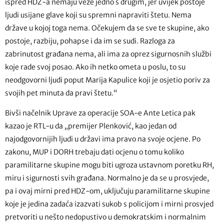
ispred HDZ-a nemaju veze jedno s drugim, jer uvijek postoje
ljudi usijane glave koji su spremni napraviti štetu. Nema
države u kojoj toga nema. Očekujem da se sve te skupine, ako
postoje, razbiju, pohapse i da im se sudi. Razloga za
zabrinutost građana nema, ali ima za oprez sigurnosnih službi
koje rade svoj posao. Ako ih netko ometa u poslu, to su
neodgovorni ljudi poput Marija Kapulice koji je osjetio poriv za
svojih pet minuta da pravi štetu.“
Bivši načelnik Uprave za operacije SOA-e Ante Letica pak
kazao je RTL-u da „premijer Plenković, kao jedan od
najodgovornijih ljudi u državi ima pravo na svoje ocjene. Po
zakonu, MUP i DORH trebaju dati ocjenu o tomu koliko
paramilitarne skupine mogu biti ugroza ustavnom poretku RH,
miru i sigurnosti svih građana. Normalno je da se u prosvjede,
pa i ovaj mirni pred HDZ-om, uključuju paramilitarne skupine
koje je jedina zadaća izazvati sukob s policijom i mirni prosvjed
pretvoriti u nešto nedopustivo u demokratskim i normalnim