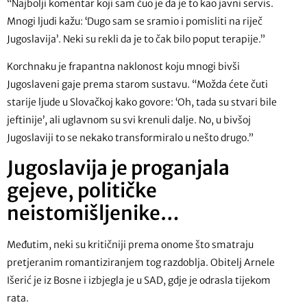
“Najbolji komentar koji sam čuo je da je to kao javni servis.
Mnogi ljudi kažu: ‘Dugo sam se sramio i pomisliti na riječ
Jugoslavija’. Neki su rekli da je to čak bilo poput terapije.”
Korchnaku je frapantna naklonost koju mnogi bivši
Jugoslaveni gaje prema starom sustavu. “Možda ćete čuti
starije ljude u Slovačkoj kako govore: ‘Oh, tada su stvari bile
jeftinije’, ali uglavnom su svi krenuli dalje. No, u bivšoj
Jugoslaviji to se nekako transformiralo u nešto drugo.”
Jugoslavija je proganjala
gejeve, političke
neistomišljenike…
Međutim, neki su kritičniji prema onome što smatraju
pretjeranim romantiziranjem tog razdoblja. Obitelj Arnele
Išerić je iz Bosne i izbjegla je u SAD, gdje je odrasla tijekom
rata.