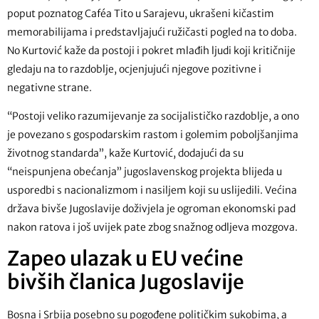
poput poznatog Caféa Tito u Sarajevu, ukrašeni kičastim
memorabilijama i predstavljajući ružičasti pogled na to doba.
No Kurtović kaže da postoji i pokret mlađih ljudi koji kritičnije
gledaju na to razdoblje, ocjenjujući njegove pozitivne i
negativne strane.
“Postoji veliko razumijevanje za socijalističko razdoblje, a ono
je povezano s gospodarskim rastom i golemim poboljšanjima
životnog standarda”, kaže Kurtović, dodajući da su
“neispunjena obećanja” jugoslavenskog projekta blijeda u
usporedbi s nacionalizmom i nasiljem koji su uslijedili. Većina
država bivše Jugoslavije doživjela je ogroman ekonomski pad
nakon ratova i još uvijek pate zbog snažnog odljeva mozgova.
Zapeo ulazak u EU većine
bivših članica Jugoslavije
Bosna i Srbija posebno su pogođene političkim sukobima, a