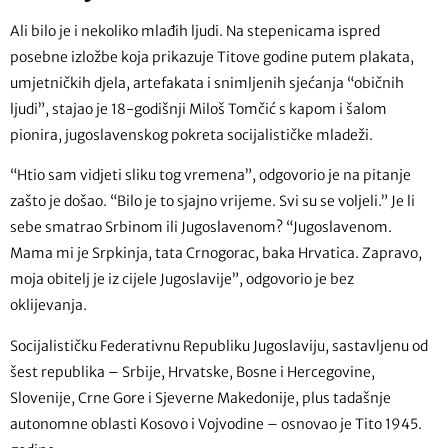
Ali bilo je i nekoliko mlađih ljudi. Na stepenicama ispred
posebne izložbe koja prikazuje Titove godine putem plakata,
umjetničkih djela, artefakata i snimljenih sjećanja “običnih
ljudi”, stajao je 18-godišnji Miloš Tomčić s kapom i šalom
pionira, jugoslavenskog pokreta socijalističke mladeži.
“Htio sam vidjeti sliku tog vremena”, odgovorio je na pitanje
zašto je došao. “Bilo je to sjajno vrijeme. Svi su se voljeli.” Je li
sebe smatrao Srbinom ili Jugoslavenom? “Jugoslavenom.
Mama mi je Srpkinja, tata Crnogorac, baka Hrvatica. Zapravo,
moja obitelj je iz cijele Jugoslavije”, odgovorio je bez
oklijevanja.
Socijalističku Federativnu Republiku Jugoslaviju, sastavljenu od
šest republika – Srbije, Hrvatske, Bosne i Hercegovine,
Slovenije, Crne Gore i Sjeverne Makedonije, plus tadašnje
autonomne oblasti Kosovo i Vojvodine – osnovao je Tito 1945.