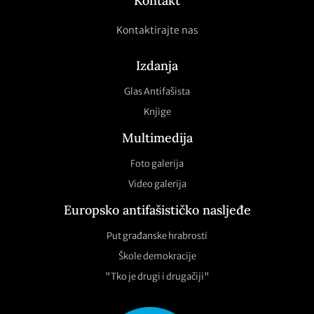
Kontakt
Kontaktirajte nas
Izdanja
Glas Antifašista
Knjige
Multimedija
Foto galerija
Video galerija
Europsko antifašističko nasljeđe
Put građanske hrabrosti
Škole demokracije
"Tko je drugi i drugačiji"