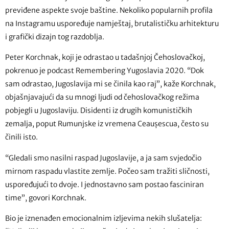
previđene aspekte svoje baštine. Nekoliko popularnih profila
na Instagramu uspoređuje namještaj, brutalističku arhitekturu
i grafički dizajn tog razdoblja.
Peter Korchnak, koji je odrastao u tadašnjoj Čehoslovačkoj,
pokrenuo je podcast Remembering Yugoslavia 2020. “Dok
sam odrastao, Jugoslavija mi se činila kao raj”, kaže Korchnak,
objašnjavajući da su mnogi ljudi od čehoslovačkog režima
pobjegli u Jugoslaviju. Disidenti iz drugih komunističkih
zemalja, poput Rumunjske iz vremena Ceaușescua, često su
činili isto.
“Gledali smo nasilni raspad Jugoslavije, a ja sam svjedočio
mirnom raspadu vlastite zemlje. Počeo sam tražiti sličnosti,
uspoređujući to dvoje. I jednostavno sam postao fasciniran
time”, govori Korchnak.
Bio je iznenađen emocionalnim izljevima nekih slušatelja: