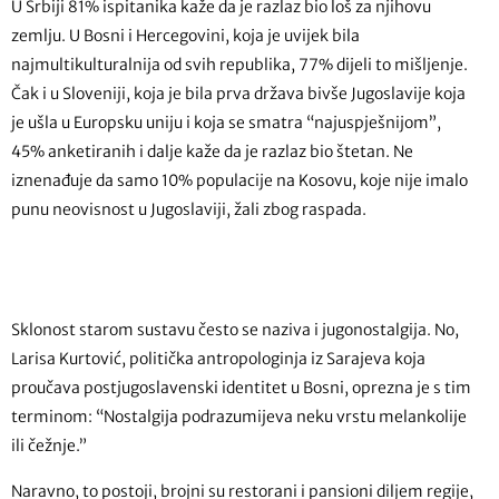
U Srbiji 81% ispitanika kaže da je razlaz bio loš za njihovu
zemlju. U Bosni i Hercegovini, koja je uvijek bila
najmultikulturalnija od svih republika, 77% dijeli to mišljenje.
Čak i u Sloveniji, koja je bila prva država bivše Jugoslavije koja
je ušla u Europsku uniju i koja se smatra “najuspješnijom”,
45% anketiranih i dalje kaže da je razlaz bio štetan. Ne
iznenađuje da samo 10% populacije na Kosovu, koje nije imalo
punu neovisnost u Jugoslaviji, žali zbog raspada.
Sklonost starom sustavu često se naziva i jugonostalgija. No,
Larisa Kurtović, politička antropologinja iz Sarajeva koja
proučava postjugoslavenski identitet u Bosni, oprezna je s tim
terminom: “Nostalgija podrazumijeva neku vrstu melankolije
ili čežnje.”
Naravno, to postoji, brojni su restorani i pansioni diljem regije,