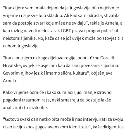
“Kao dijete sam imala dojam da je Jugoslavija bilo najdivnije
vrijeme i da je sve bilo skladno. Ali kad sam odrasla, shvatila
sam da postoje stvari koje mi se ne sviđaju”, rekla je Arnela, a
kao razlog navodi nedostatak LGBT prava i progon političkih
neistomišljenika. No, kaže da se još uvijek može poistovjetiti s
duhom Jugoslavije.
“Kada putujem u druge dijelove regije, poput Crne Gore ili
Hrvatske, uvijek se osjećam kao da sam povezana s ljudima.
Govorim njihov jezik i imamo sličnu kulturu”, objašnjava
Arnela.
Kako vrijeme odmiče i kako su mlađi ljudi manje izravno
pogođeni traumom rata, neki smatraju da postaje lakše
analizirati to razdoblje.
“Gotovo svaki dan netko pita može li nas intervjuirati za svoju
disertaciju o postjugoslavenskom identitetu”, kaže dirigentica