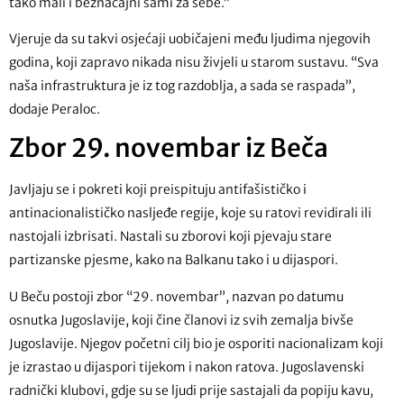
tako mali i beznačajni sami za sebe.”
Vjeruje da su takvi osjećaji uobičajeni među ljudima njegovih
godina, koji zapravo nikada nisu živjeli u starom sustavu. “Sva
naša infrastruktura je iz tog razdoblja, a sada se raspada”,
dodaje Peraloc.
Zbor 29. novembar iz Beča
Javljaju se i pokreti koji preispituju antifašističko i
antinacionalističko nasljeđe regije, koje su ratovi revidirali ili
nastojali izbrisati. Nastali su zborovi koji pjevaju stare
partizanske pjesme, kako na Balkanu tako i u dijaspori.
U Beču postoji zbor “29. novembar”, nazvan po datumu
osnutka Jugoslavije, koji čine članovi iz svih zemalja bivše
Jugoslavije. Njegov početni cilj bio je osporiti nacionalizam koji
je izrastao u dijaspori tijekom i nakon ratova. Jugoslavenski
radnički klubovi, gdje su se ljudi prije sastajali da popiju kavu,