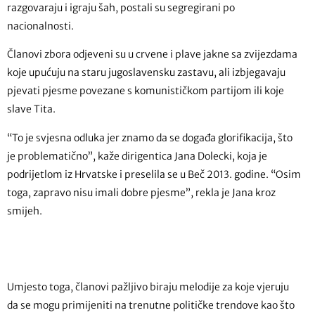
razgovaraju i igraju šah, postali su segregirani po
nacionalnosti.
Članovi zbora odjeveni su u crvene i plave jakne sa zvijezdama
koje upućuju na staru jugoslavensku zastavu, ali izbjegavaju
pjevati pjesme povezane s komunističkom partijom ili koje
slave Tita.
“To je svjesna odluka jer znamo da se događa glorifikacija, što
je problematično”, kaže dirigentica Jana Dolecki, koja je
podrijetlom iz Hrvatske i preselila se u Beč 2013. godine. “Osim
toga, zapravo nisu imali dobre pjesme”, rekla je Jana kroz
smijeh.
Umjesto toga, članovi pažljivo biraju melodije za koje vjeruju
da se mogu primijeniti na trenutne političke trendove kao što