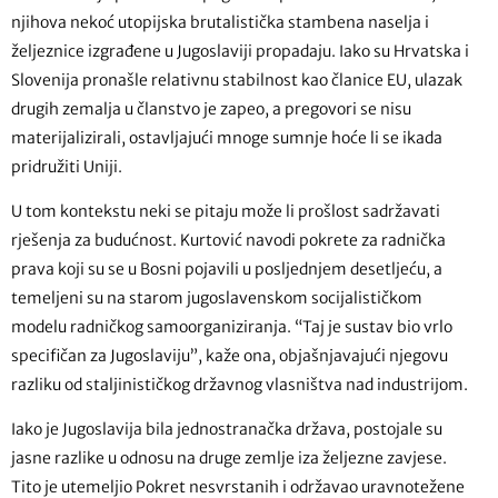
njihova nekoć utopijska brutalistička stambena naselja i
željeznice izgrađene u Jugoslaviji propadaju. Iako su Hrvatska i
Slovenija pronašle relativnu stabilnost kao članice EU, ulazak
drugih zemalja u članstvo je zapeo, a pregovori se nisu
materijalizirali, ostavljajući mnoge sumnje hoće li se ikada
pridružiti Uniji.
U tom kontekstu neki se pitaju može li prošlost sadržavati
rješenja za budućnost. Kurtović navodi pokrete za radnička
prava koji su se u Bosni pojavili u posljednjem desetljeću, a
temeljeni su na starom jugoslavenskom socijalističkom
modelu radničkog samoorganiziranja. “Taj je sustav bio vrlo
specifičan za Jugoslaviju”, kaže ona, objašnjavajući njegovu
razliku od staljinističkog državnog vlasništva nad industrijom.
Iako je Jugoslavija bila jednostranačka država, postojale su
jasne razlike u odnosu na druge zemlje iza željezne zavjese.
Tito je utemeljio Pokret nesvrstanih i održavao uravnotežene