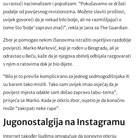
su rastući nacionalizam i populizam. “Pokušavamo se držati
podalje od povijesnog revizionizma. Možete slaviti prošlost,
uvijek govoreći da je nekad bilo bolje, ali ne razmišljajući o
tome što ‘bolje’ zapravo znači”, rekla je Jana za The Guardian.
Zbor je pomogao nekim članovima istražiti osjetljivo razdoblje
povijesti. Marko Marković, koji je rođen u Beogradu, ali je
odrastao u Beču, kaže da je njegova obitelj odbijala razgovarati
s njim o ratovima dok je bio dijete.
“Bilo je to previše komplicirano za jednog sedmogodišnjaka ili
su barem tako mislili. Tako sam uvijek imao osjećaj da je
povijest mjesta odakle sam došao zapravo tabu-tema”,
prisjeća se Marko. Kada je otkrio zbor, osjetio je da konačno
može “zakrpati neke rupe”.
Jugonostalgija na Instagramu
Internet također ljudima omogućuje da ponovno otkriju