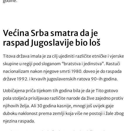
godine.
Većina Srba smatra da je
raspad Jugoslavije bio loš
Titova država imala je za cilj ujediniti različite etničke i vjerske
skupine u regiji pod sloganom “bratstva i jedinstva”. Rastući
nacionalizam nakon njegove smrti 1980. doveo je do raspada
države 1992. i krvavih jugoslavenskih ratova 90-ih godina.
Uobičajena priča tijekom tih godina bila je da je Tito gotovo
pola stoljeća prisiljavao različite narode da žive zajedno protiv
njihovih želja. Ali 30 godina kasnije, mnogi još uvijek gaje
duboku naklonost prema zemlji koja više ne postoji i žale zbog
njezina raspada.