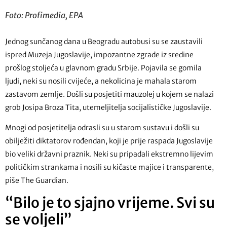
Foto: Profimedia, EPA
Jednog sunčanog dana u Beogradu autobusi su se zaustavili
ispred Muzeja Jugoslavije, impozantne zgrade iz sredine
prošlog stoljeća u glavnom gradu Srbije. Pojavila se gomila
ljudi, neki su nosili cvijeće, a nekolicina je mahala starom
zastavom zemlje. Došli su posjetiti mauzolej u kojem se nalazi
grob Josipa Broza Tita, utemeljitelja socijalističke Jugoslavije.
Mnogi od posjetitelja odrasli su u starom sustavu i došli su
obilježiti diktatorov rođendan, koji je prije raspada Jugoslavije
bio veliki državni praznik. Neki su pripadali ekstremno lijevim
političkim strankama i nosili su kičaste majice i transparente,
piše The Guardian.
“Bilo je to sjajno vrijeme. Svi su
se voljeli”