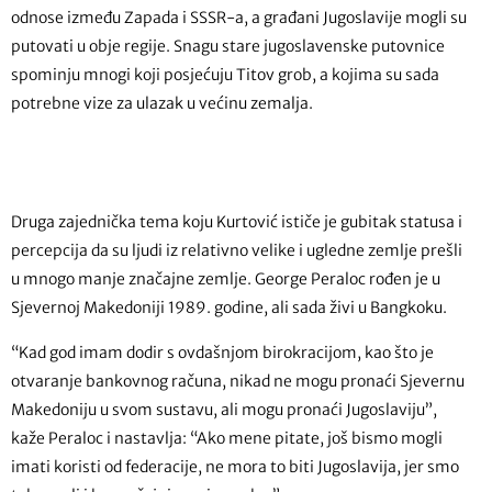
odnose između Zapada i SSSR-a, a građani Jugoslavije mogli su
putovati u obje regije. Snagu stare jugoslavenske putovnice
spominju mnogi koji posjećuju Titov grob, a kojima su sada
potrebne vize za ulazak u većinu zemalja.
Druga zajednička tema koju Kurtović ističe je gubitak statusa i
percepcija da su ljudi iz relativno velike i ugledne zemlje prešli
u mnogo manje značajne zemlje. George Peraloc rođen je u
Sjevernoj Makedoniji 1989. godine, ali sada živi u Bangkoku.
“Kad god imam dodir s ovdašnjom birokracijom, kao što je
otvaranje bankovnog računa, nikad ne mogu pronaći Sjevernu
Makedoniju u svom sustavu, ali mogu pronaći Jugoslaviju”,
kaže Peraloc i nastavlja: “Ako mene pitate, još bismo mogli
imati koristi od federacije, ne mora to biti Jugoslavija, jer smo