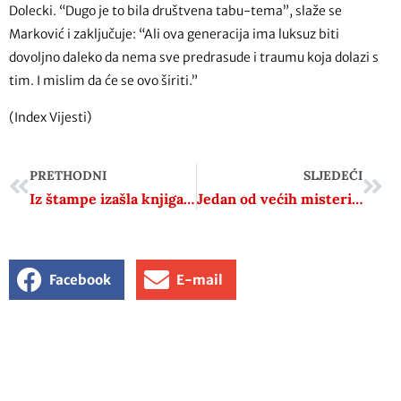
Dolecki. “Dugo je to bila društvena tabu-tema”, slaže se
Marković i zaključuje: “Ali ova generacija ima luksuz biti
dovoljno daleko da nema sve predrasude i traumu koja dolazi s
tim. I mislim da će se ovo širiti.”
(Index Vijesti)
PRETHODNI
SLJEDEĆI
Iz štampe izašla knjiga “NA KOJEM SI NIVOU SVIJESTI? Priručnik za političare i one koje politika zanima” Indire Nović i Asima Haračića
Jedan od većih misterija s naših prostora. Zašto Srbi imaju pozdrav s tri prsta, a Hrvati s dva?
Facebook
E-mail