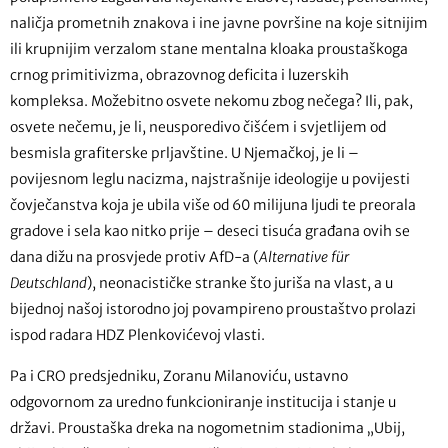
naličja prometnih znakova i ine javne površine na koje sitnijim
ili krupnijim verzalom stane mentalna kloaka proustaškoga
crnog primitivizma, obrazovnog deficita i luzerskih
kompleksa. Možebitno osvete nekomu zbog nečega? Ili, pak,
osvete nečemu, je li, neusporedivo čišćem i svjetlijem od
besmisla grafiterske prljavštine. U Njemačkoj, je li –
povijesnom leglu nacizma, najstrašnije ideologije u povijesti
čovječanstva koja je ubila više od 60 milijuna ljudi te preorala
gradove i sela kao nitko prije – deseci tisuća građana ovih se
dana dižu na prosvjede protiv AfD-a (
Alternative für
Deutschland
), neonacističke stranke što juriša na vlast, a u
bijednoj našoj istorodno joj povampireno proustaštvo prolazi
ispod radara HDZ Plenkovićevoj vlasti.
Pa i CRO predsjedniku, Zoranu Milanoviću, ustavno
odgovornom za uredno funkcioniranje institucija i stanje u
državi. Proustaška dreka na nogometnim stadionima „Ubij,