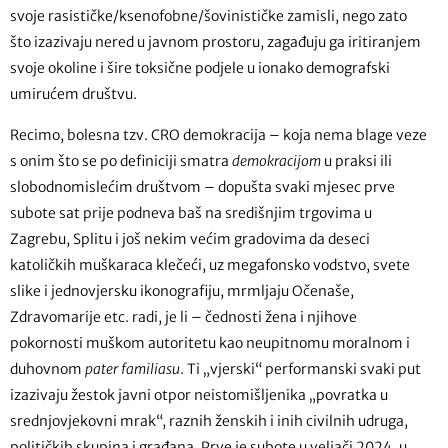
svoje rasističke/ksenofobne/šovinističke zamisli, nego zato
što izazivaju nered u javnom prostoru, zagađuju ga iritiranjem
svoje okoline i šire toksične podjele u ionako demografski
umirućem društvu.
Recimo, bolesna tzv. CRO demokracija – koja nema blage veze
s onim što se po definiciji smatra
demokracijom
u praksi ili
slobodnomislećim društvom – dopušta svaki mjesec prve
subote sat prije podneva baš na središnjim trgovima u
Zagrebu, Splitu i još nekim većim gradovima da deseci
katoličkih muškaraca klečeći, uz megafonsko vodstvo, svete
slike i jednovjersku ikonografiju, mrmljaju Očenaše,
Zdravomarije etc. radi, je li – čednosti žena i njihove
pokornosti muškom autoritetu kao neupitnomu moralnom i
duhovnom
pater familiasu
. Ti „vjerski“ performanski svaki put
izazivaju žestok javni otpor neistomišljenika „povratka u
srednjovjekovni mrak“, raznih ženskih i inih civilnih udruga,
političkih skupina i građana. Prve je subote u veljači 2024. u