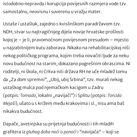
istodobno nepravda i korupcija povijesnih razmjera vode tzv.
samostalnu, neovisnu i suverenu u vražju mater.
Ustaše i ustašluk, zajedno s kvislinškom paradržavom tzv.
NDH, stvar su najtragičnijeg dijela novije hrvatske prošlosti
kojoj je – je li, pravomoćnom povijesnom presudom – mjesto
u najzabitnijem kutu zaborava. Nikako na rehabilitacijskoj niši
nekog političkog programa, kojim treba novačiti ljude za neku
novu budućnost na starim, dokazano pogrešnim obrascima. Ni
roditelji, ni škola, ni Crkva niti država RH ne uče mladež tomu
da „Za dom spremni“, „Ubij, ubij Srbina“, tzv. murali nekog
ustaškog mulca pod njemačkom kacigom u Zadru
(potpis:
Tornado
, lokalni „navijači“) i Splitu (potpis:
Torcida
Mejaši
), ušato u s križem među krakovima i sl., nisu ama baš
nikakva budućnost.
Dapače, avetinjska su prijetnja budućnosti i tih mladih
grafitera iz
gluhog doba noći o ponoći
i “navijača“ – koji se