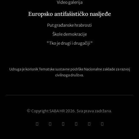
Video galerija
Europsko antifašističko nasljeđe
Put građanske hrabrosti
Škole demokracije
"Tko je drugi i drugačiji"
Udruga je korisnik Tematske sustavne podrške Nacionalne zaklade za razvoj
civilnoga društva.
© Copyright SABA HR 2026. Sva prava zadržana.