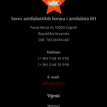
Savez antifašističkih boraca i antifašista RH
Pavla Hatza 16,
10000 Zagreb
Republika Hrvatska
OIB: 78328494160
Telefoni:
(+385 1) 48 39 996
(+385 1) 48 39 998
E-mail:
sabh@sabh.hr
Vijesti
Novosti