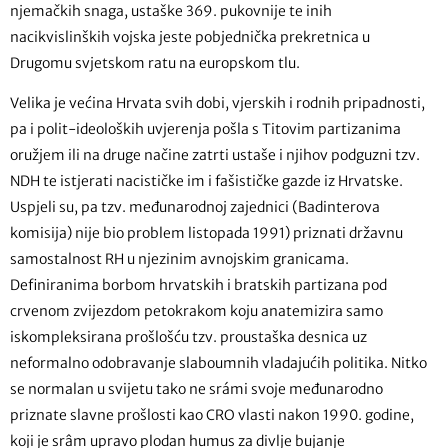
njemačkih snaga, ustaške 369. pukovnije te inih
nacikvislinških vojska jeste pobjednička prekretnica u
Drugomu svjetskom ratu na europskom tlu.
Velika je većina Hrvata svih dobi, vjerskih i rodnih pripadnosti,
pa i polit-ideoloških uvjerenja pošla s Titovim partizanima
oružjem ili na druge načine zatrti ustaše i njihov podguzni tzv.
NDH te istjerati nacističke im i fašističke gazde iz Hrvatske.
Uspjeli su, pa tzv. međunarodnoj zajednici (Badinterova
komisija) nije bio problem listopada 1991) priznati državnu
samostalnost RH u njezinim avnojskim granicama.
Definiranima borbom hrvatskih i bratskih partizana pod
crvenom zvijezdom petokrakom koju anatemizira samo
iskompleksirana prošlošću tzv. proustaška desnica uz
neformalno odobravanje slaboumnih vladajućih politika. Nitko
se normalan u svijetu tako ne srámi svoje međunarodno
priznate slavne prošlosti kao CRO vlasti nakon 1990. godine,
koji je srâm upravo plodan humus za divlje bujanje