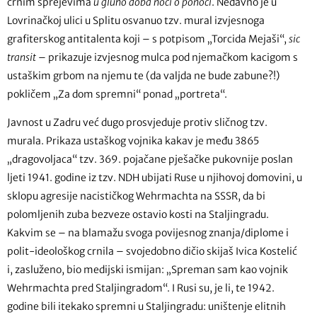
crnim sprejevima
u gluho doba noći o ponoći
. Nedavno je u
Lovrinačkoj ulici u Splitu osvanuo tzv. mural izvjesnoga
grafiterskog antitalenta koji – s potpisom „Torcida Mejaši“,
sic
transit
– prikazuje izvjesnog mulca pod njemačkom kacigom s
ustaškim grbom na njemu te (da valjda ne bude zabune?!)
pokličem „Za dom spremni“ ponad „portreta“.
Javnost u Zadru već dugo prosvjeduje protiv sličnog tzv.
murala. Prikaza ustaškog vojnika kakav je među 3865
„dragovoljaca“ tzv. 369. pojačane pješačke pukovnije poslan
ljeti 1941. godine iz tzv. NDH ubijati Ruse u njihovoj domovini, u
sklopu agresije nacističkog Wehrmachta na SSSR, da bi
polomljenih zuba bezveze ostavio kosti na Staljingradu.
Kakvim se – na blamažu svoga povijesnog znanja/diplome i
polit-ideološkog crnila – svojedobno dičio skijaš Ivica Kostelić
i, zasluženo, bio medijski ismijan: „Spreman sam kao vojnik
Wehrmachta pred Staljingradom“. I Rusi su, je li, te 1942.
godine bili itekako spremni u Staljingradu: uništenje elitnih