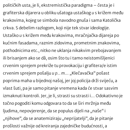
političkih usta, je li, ekstremistička paradigma – česta je i
grafiterska dijarera u obliku ušatoga ustaškog
u
s križem među
krakovima, kojeg se simbola navodno gnuša i sama Katolička
crkva. S debelim razlogom, koji nije tek stvar ideologije.
Ustaško
u
s križem među krakovima, mračnjačka dijareja po
kućnim fasadama, raznim zidovima, prometnim znakovima,
pothodnicima etc., nitko ne uklanja nikakvim prebojavanjem
ili brisanjem ako se dâ, osim što tu i tamo neistomišljenici
crvenim sprejem prekriže tu provokaciju i grafitera/e istim
crvenim sprejem pošalju
u p… m
… „Klečavačka“ pošast
poprima maha u bijednoj našoj, jer joj policija drži svijeću, a
vlast šuti, pa je samo pitanje vremena kada će stvar sasvim
izmaknuti kontroli. Jer, je li, strasti su strasti i… Odokativno je
točno pogoditi komu odgovara to da se širi mržnja među
ljudima, nepovjerenje, da se populus dijeli na „naše“ i
„njihove“, da se anatemiziraju „neprijatelji“, da je pitanje
prošlosti važnije od kreiranja zajedničke budućnosti, a