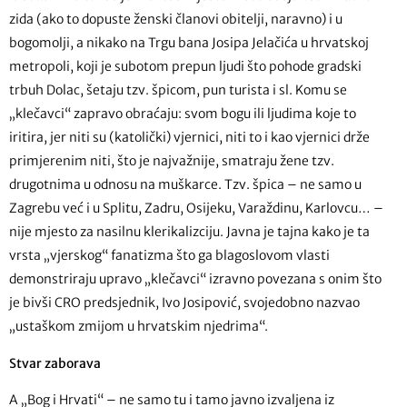
zida (ako to dopuste ženski članovi obitelji, naravno) i u
bogomolji, a nikako na Trgu bana Josipa Jelačića u hrvatskoj
metropoli, koji je subotom prepun ljudi što pohode gradski
trbuh Dolac, šetaju tzv. špicom, pun turista i sl. Komu se
„klečavci“ zapravo obraćaju: svom bogu ili ljudima koje to
iritira, jer niti su (katolički) vjernici, niti to i kao vjernici drže
primjerenim niti, što je najvažnije, smatraju žene tzv.
drugotnima u odnosu na muškarce. Tzv. špica – ne samo u
Zagrebu već i u Splitu, Zadru, Osijeku, Varaždinu, Karlovcu… –
nije mjesto za nasilnu klerikalizciju. Javna je tajna kako je ta
vrsta „vjerskog“ fanatizma što ga blagoslovom vlasti
demonstriraju upravo „klečavci“ izravno povezana s onim što
je bivši CRO predsjednik, Ivo Josipović, svojedobno nazvao
„ustaškom zmijom u hrvatskim njedrima“.
Stvar zaborava
A „Bog i Hrvati“ – ne samo tu i tamo javno izvaljena iz