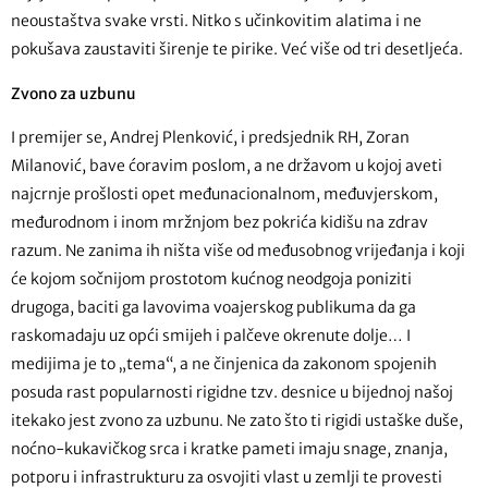
neoustaštva svake vrsti. Nitko s učinkovitim alatima i ne
pokušava zaustaviti širenje te pirike. Već više od tri desetljeća.
Zvono za uzbunu
I premijer se, Andrej Plenković, i predsjednik RH, Zoran
Milanović, bave ćoravim poslom, a ne državom u kojoj aveti
najcrnje prošlosti opet međunacionalnom, međuvjerskom,
međurodnom i inom mržnjom bez pokrića kidišu na zdrav
razum. Ne zanima ih ništa više od međusobnog vrijeđanja i koji
će kojom sočnijom prostotom kućnog neodgoja poniziti
drugoga, baciti ga lavovima voajerskog publikuma da ga
raskomadaju uz opći smijeh i palčeve okrenute dolje… I
medijima je to „tema“, a ne činjenica da zakonom spojenih
posuda rast popularnosti rigidne tzv. desnice u bijednoj našoj
itekako jest zvono za uzbunu. Ne zato što ti rigidi ustaške duše,
noćno-kukavičkog srca i kratke pameti imaju snage, znanja,
potporu i infrastrukturu za osvojiti vlast u zemlji te provesti