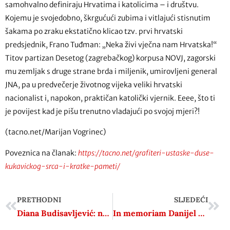
samohvalno definiraju Hrvatima i katolicima – i društvu.
Kojemu je svojedobno, škrgućući zubima i vitlajući stisnutim
šakama po zraku ekstatično klicao tzv. prvi hrvatski
predsjednik, Frano Tuđman: „Neka živi vječna nam Hrvatska!“
Titov partizan Desetog (zagrebačkog) korpusa NOVJ, zagorski
mu zemljak s druge strane brda i miljenik, umirovljeni general
JNA, pa u predvečerje životnog vijeka veliki hrvatski
nacionalist i, napokon, praktičan katolički vjernik. Eeee, što ti
je povijest kad je pišu trenutno vladajući po svojoj mjeri?!
(tacno.net/Marijan Vogrinec)
Poveznica na članak:
https://tacno.net/grafiteri-ustaske-duse-
kukavickog-srca-i-kratke-pameti/
PRETHODNI
SLJEDEĆI
Diana Budisavljević: najbolji ljudi u najgorim vremenima
In memoriam Danijel Dragojević: Pjesnik oka i stvari