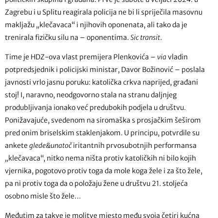
Zagrebu i u Splitu reagirala policija ne bi li spriječila masovnu
makljažu „klečavaca“ i njihovih oponenata, ali tako da je
trenirala fizičku silu na – oponentima.
Sic transit
.
Time je HDZ-ova vlast premijera Plenkovića –
via
vladin
potpredsjednik i policijski ministar, Davor Božinović – poslala
javnosti vrlo jasnu poruku: katolička crkva naprijed, građani
stoj! I, naravno, neodgovorno stala na stranu daljnjeg
produbljivanja ionako već predubokih podjela u društvu.
Ponižavajuće, svedenom na siromaška s prosjačkim šeširom
pred onim briselskim staklenjakom. U principu, potvrdile su
ankete
glede&unatoč
iritantnih prvosubotnjih performansa
„klečavaca“, nitko nema ništa protiv katoličkih ni bilo kojih
vjernika, pogotovo protiv toga da mole koga žele i za što žele,
pa ni protiv toga da o položaju žene u društvu 21. stoljeća
osobno misle što žele…
Međutim za takve je molitve mjesto među svoja četiri kućna