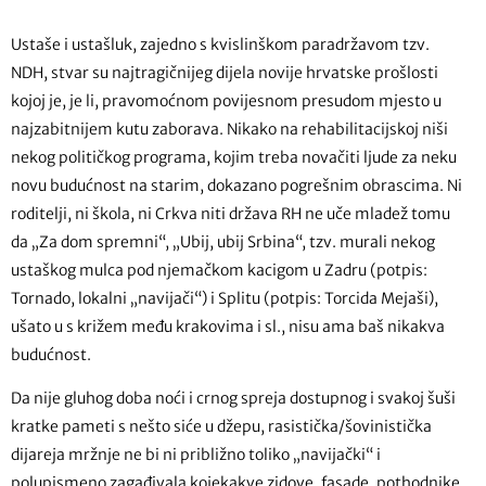
Ustaše i ustašluk, zajedno s kvislinškom paradržavom tzv.
NDH, stvar su najtragičnijeg dijela novije hrvatske prošlosti
kojoj je, je li, pravomoćnom povijesnom presudom mjesto u
najzabitnijem kutu zaborava. Nikako na rehabilitacijskoj niši
nekog političkog programa, kojim treba novačiti ljude za neku
novu budućnost na starim, dokazano pogrešnim obrascima. Ni
roditelji, ni škola, ni Crkva niti država RH ne uče mladež tomu
da „Za dom spremni“, „Ubij, ubij Srbina“, tzv. murali nekog
ustaškog mulca pod njemačkom kacigom u Zadru (potpis:
Tornado, lokalni „navijači“) i Splitu (potpis: Torcida Mejaši),
ušato u s križem među krakovima i sl., nisu ama baš nikakva
budućnost.
Da nije gluhog doba noći i crnog spreja dostupnog i svakoj šuši
kratke pameti s nešto siće u džepu, rasistička/šovinistička
dijareja mržnje ne bi ni približno toliko „navijački“ i
polupismeno zagađivala kojekakve zidove, fasade, pothodnike,