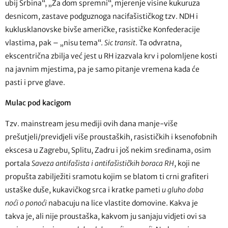
ubij Srbina“, „Za dom spremni“, mjerenje visine kukuruza
desnicom, zastave podguznoga nacifašističkog tzv. NDH i
kuklusklanovske bivše američke, rasističke Konfederacije
vlastima, pak – „nisu tema“.
Sic transit
. Ta odvratna,
ekscentrična zbilja već jest u RH izazvala krv i polomljene kosti
na javnim mjestima, pa je samo pitanje vremena kada će
pasti i prve glave.
Mulac pod kacigom
Tzv. mainstream jesu mediji ovih dana manje-više
prešutjeli/previdjeli više proustaških, rasističkih i ksenofobnih
ekscesa u Zagrebu, Splitu, Zadru i još nekim sredinama, osim
portala
Saveza antifašista i antifašističkih boraca RH
, koji ne
propušta zabilježiti sramotu kojim se blatom ti crni grafiteri
ustaške duše, kukavičkog srca i kratke pameti
u gluho doba
noći o ponoći
nabacuju na lice vlastite domovine. Kakva je
takva je, ali nije proustaška, kakvom ju sanjaju vidjeti ovi sa