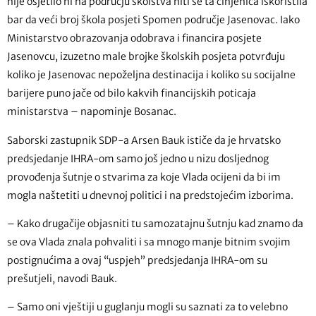
nije osjetilo ni na području školstva niti se ta činjenica iskoristila
bar da veći broj škola posjeti Spomen područje Jasenovac. Iako
Ministarstvo obrazovanja odobrava i financira posjete
Jasenovcu, izuzetno male brojke školskih posjeta potvrđuju
koliko je Jasenovac nepoželjna destinacija i koliko su socijalne
barijere puno jače od bilo kakvih financijskih poticaja
ministarstva – napominje Bosanac.
Saborski zastupnik SDP-a Arsen Bauk ističe da je hrvatsko
predsjedanje IHRA-om samo još jedno u nizu dosljednog
provođenja šutnje o stvarima za koje Vlada ocijeni da bi im
mogla naštetiti u dnevnoj politici i na predstojećim izborima.
– Kako drugačije objasniti tu samozatajnu šutnju kad znamo da
se ova Vlada znala pohvaliti i sa mnogo manje bitnim svojim
postignućima a ovaj “uspjeh” predsjedanja IHRA-om su
prešutjeli, navodi Bauk.
– Samo oni vještiji u guglanju mogli su saznati za to velebno