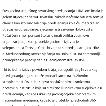
Ova godina uspješnog hrvatskog predsjedanja IHRA-om imala je
golem utjecaj na samu Hrvatsku. Nikada nećemo biti ista zemlja
članica kao što smo bili prije predsjedanja koje će imati trajan
utjecaj na obrazovanje, sjećanje i istraživanje Holokausta.
Počašćeni smo i ponizni što smo imali priliku voditi ovu
organizaciju tijekom protekle godine – izjavila je
veleposlanica Terezija Gras, hrvatska supredsjedateljica IHRA-
e, Međunarodnog saveza sjećanja na Holokaust, na ceremoniji
primopredaje predsjedanja Ujedinjenom Kraljevstvu.
I bi to jedina izjava povodom kraja jednogodišnjeg hrvatskog
predsjedanja koja se može pronaći samo na službenim
stranicama IHRA-e, bez slova na službenim stranicama
hrvatskih institucija koje su direktno ili indirektno sudjelovale u
predsjedanju, kao i bez ikakvog javnog odjeka po hrvatskim
nacionalnim medijima, kao što je proteklo i prethodnih 365