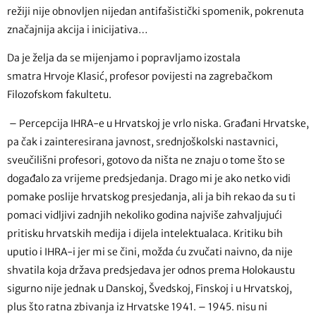
režiji nije obnovljen nijedan antifašistički spomenik, pokrenuta
značajnija akcija i inicijativa…
Da je želja da se mijenjamo i popravljamo izostala
smatra Hrvoje Klasić, profesor povijesti na zagrebačkom
Filozofskom fakultetu.
– Percepcija IHRA-e u Hrvatskoj je vrlo niska. Građani Hrvatske,
pa čak i zainteresirana javnost, srednjoškolski nastavnici,
sveučilišni profesori, gotovo da ništa ne znaju o tome što se
događalo za vrijeme predsjedanja. Drago mi je ako netko vidi
pomake poslije hrvatskog presjedanja, ali ja bih rekao da su ti
pomaci vidljivi zadnjih nekoliko godina najviše zahvaljujući
pritisku hrvatskih medija i dijela intelektualaca. Kritiku bih
uputio i IHRA-i jer mi se čini, možda ću zvučati naivno, da nije
shvatila koja država predsjedava jer odnos prema Holokaustu
sigurno nije jednak u Danskoj, Švedskoj, Finskoj i u Hrvatskoj,
plus što ratna zbivanja iz Hrvatske 1941. – 1945. nisu ni