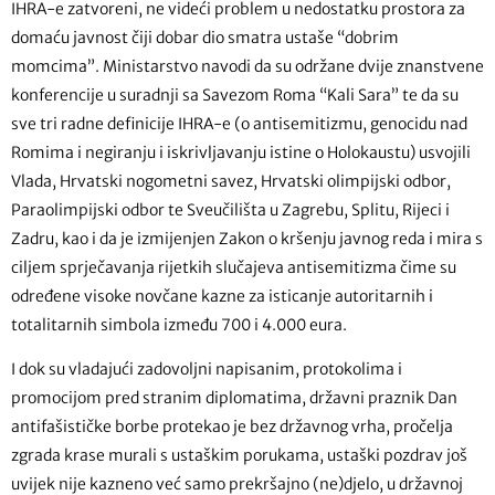
IHRA-e zatvoreni, ne videći problem u nedostatku prostora za
domaću javnost čiji dobar dio smatra ustaše “dobrim
momcima”. Ministarstvo navodi da su održane dvije znanstvene
konferencije u suradnji sa Savezom Roma “Kali Sara” te da su
sve tri radne definicije IHRA-e (o antisemitizmu, genocidu nad
Romima i negiranju i iskrivljavanju istine o Holokaustu) usvojili
Vlada, Hrvatski nogometni savez, Hrvatski olimpijski odbor,
Paraolimpijski odbor te Sveučilišta u Zagrebu, Splitu, Rijeci i
Zadru, kao i da je izmijenjen Zakon o kršenju javnog reda i mira s
ciljem sprječavanja rijetkih slučajeva antisemitizma čime su
određene visoke novčane kazne za isticanje autoritarnih i
totalitarnih simbola između 700 i 4.000 eura.
I dok su vladajući zadovoljni napisanim, protokolima i
promocijom pred stranim diplomatima, državni praznik Dan
antifašističke borbe protekao je bez državnog vrha, pročelja
zgrada krase murali s ustaškim porukama, ustaški pozdrav još
uvijek nije kazneno već samo prekršajno (ne)djelo, u državnoj