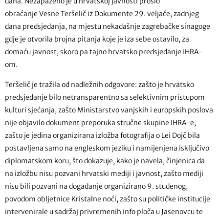
dana. Nezapaženo je u hrvatskoj javnosti prošlo
obraćanje Vesne Teršelič iz Dokumente 29. veljače, zadnjeg
dana predsjedanja, na mjestu nekadašnje zagrebačke sinagoge
gdje je otvorila brojna pitanja koje je iza sebe ostavilo, za
domaću javnost, skoro pa tajno hrvatsko predsjedanje IHRA-
om.
Teršelič je tražila od nadležnih odgovore: zašto je hrvatsko
predsjedanje bilo netransparentno sa selektivnim pristupom
kulturi sjećanja, zašto Ministarstvo vanjskih i europskih poslova
nije objavilo dokument preporuka stručne skupine IHRA-e,
zašto je jedina organizirana izložba fotografija o Lei Dojč bila
postavljena samo na engleskom jeziku i namijenjena isključivo
diplomatskom koru, što dokazuje, kako je navela, činjenica da
na izložbu nisu pozvani hrvatski mediji i javnost, zašto mediji
nisu bili pozvani na događanje organizirano 9. studenog,
povodom obljetnice Kristalne noći, zašto su političke institucije
intervenirale u sadržaj privremenih info ploča u Jasenovcu te