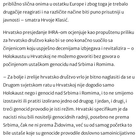
približno slična onima u ostatku Europe i zbog toga je trebalo
drugačije reagirati i na različite načine biti puno prisutniji u
javnosti – smatra Hrvoje Klasić.
Hrvatsko presjedanje IHRA-om ocjenjuje kao propuštenu priliku
za hrvatsko društvo kako bi se ono konačno suočilo sa
činjenicom koju uspješno decenijama izbjegava i revitalizira – o
Holokaustu u Hrvatskoj ne možemo govoriti bez govora o
počinjenom ustaškom genocidu nad Srbima i Romima.
– Za bolje i zrelije hrvatsko društvo vrlo je bitno naglasiti da se u
Drugom svjetskom ratu u Hrvatskoj nije dogodio samo
Holokaust nego i genocid nad Srbima i Romima, i to ne smijemo
izostaviti ili pratiti izolirano jedno od drugog. I jedan, i drugi, i
treći genocid provodio je isti režim. Hrvatski specifikum je da
nacisti nisu bili nositelji genocidnih radnji, posebno ne prema
Srbima, čak ne ni prema Židovima, već su od samog početka to
bile ustaše koje su genocide provodile doslovno samoinicijativno