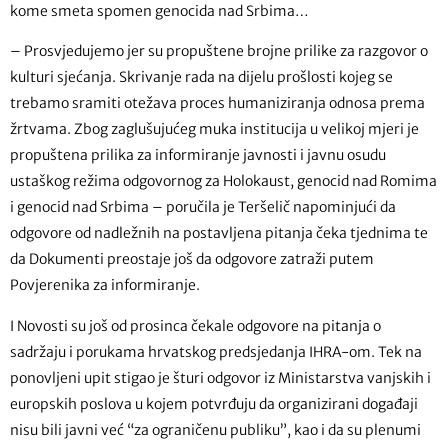
kome smeta spomen genocida nad Srbima…
– Prosvjedujemo jer su propuštene brojne prilike za razgovor o
kulturi sjećanja. Skrivanje rada na dijelu prošlosti kojeg se
trebamo sramiti otežava proces humaniziranja odnosa prema
žrtvama. Zbog zaglušujućeg muka institucija u velikoj mjeri je
propuštena prilika za informiranje javnosti i javnu osudu
ustaškog režima odgovornog za Holokaust, genocid nad Romima
i genocid nad Srbima – poručila je Teršelič napominjući da
odgovore od nadležnih na postavljena pitanja čeka tjednima te
da Dokumenti preostaje još da odgovore zatraži putem
Povjerenika za informiranje.
I Novosti su još od prosinca čekale odgovore na pitanja o
sadržaju i porukama hrvatskog predsjedanja IHRA-om. Tek na
ponovljeni upit stigao je šturi odgovor iz Ministarstva vanjskih i
europskih poslova u kojem potvrđuju da organizirani događaji
nisu bili javni već “za ograničenu publiku”, kao i da su plenumi