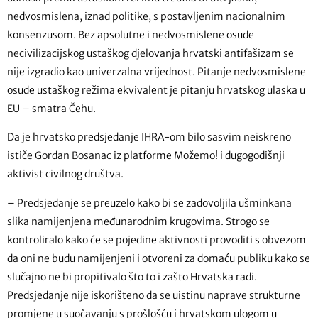
nedvosmislena, iznad politike, s postavljenim nacionalnim
konsenzusom. Bez apsolutne i nedvosmislene osude
necivilizacijskog ustaškog djelovanja hrvatski antifašizam se
nije izgradio kao univerzalna vrijednost. Pitanje nedvosmislene
osude ustaškog režima ekvivalent je pitanju hrvatskog ulaska u
EU – smatra Čehu.
Da je hrvatsko predsjedanje IHRA-om bilo sasvim neiskreno
ističe Gordan Bosanac iz platforme Možemo! i dugogodišnji
aktivist civilnog društva.
– Predsjedanje se preuzelo kako bi se zadovoljila ušminkana
slika namijenjena međunarodnim krugovima. Strogo se
kontroliralo kako će se pojedine aktivnosti provoditi s obvezom
da oni ne budu namijenjeni i otvoreni za domaću publiku kako se
slučajno ne bi propitivalo što to i zašto Hrvatska radi.
Predsjedanje nije iskorišteno da se uistinu naprave strukturne
promjene u suočavanju s prošlošću i hrvatskom ulogom u