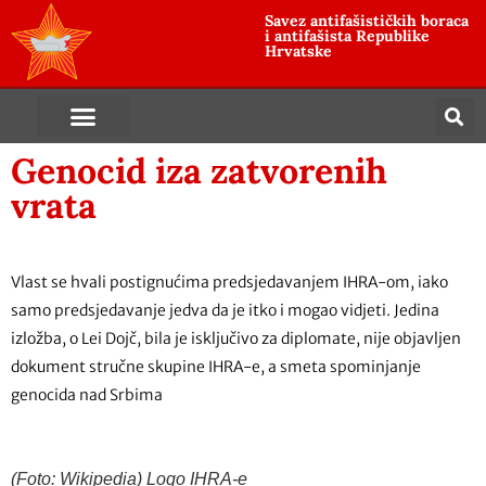
Savez antifašističkih boraca
i antifašista Republike
Hrvatske
Genocid iza zatvorenih
vrata
Vlast se hvali postignućima predsjedavanjem IHRA-om, iako
samo predsjedavanje jedva da je itko i mogao vidjeti. Jedina
izložba, o Lei Dojč, bila je isključivo za diplomate, nije objavljen
dokument stručne skupine IHRA-e, a smeta spominjanje
genocida nad Srbima
(Foto: Wikipedia) Logo IHRA-e