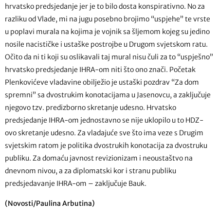
hrvatsko predsjedanje jer je to bilo dosta konspirativno. No za
razliku od Vlade, mi na jugu posebno brojimo “uspjehe” te vrste
u poplavi murala na kojima je vojnik sa šljemom kojeg su jedino
nosile nacističke i ustaške postrojbe u Drugom svjetskom ratu.
Očito da ni ti koji su oslikavali taj mural nisu čuli za to “uspješno”
hrvatsko predsjedanje IHRA-om niti što ono znači. Početak
Plenkovićeve vladavine obilježio je ustaški pozdrav “Za dom
spremni” sa dvostrukim konotacijama u Jasenovcu, a zaključuje
njegovo tzv. predizborno skretanje udesno. Hrvatsko
predsjedanje IHRA-om jednostavno se nije uklopilo u to HDZ-
ovo skretanje udesno. Za vladajuće sve što ima veze s Drugim
svjetskim ratom je politika dvostrukih konotacija za dvostruku
publiku. Za domaću javnost revizionizam i neoustaštvo na
dnevnom nivou, a za diplomatski kor i stranu publiku
predsjedavanje IHRA-om – zaključuje Bauk.
(Novosti/Paulina Arbutina)