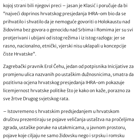
kojoj strani bili njegovi preci – jasan je Klasić i poručuje da bi
“najveći doprinos hrvatskog presjedanja IHRA-om bio da se
prihvatilo i shvatilo da je nemoguće govoriti o Holokaustu nad
židovima bez govora o genocidu nad Srbima i Romima jer su svi
protjerivani i ubijani od istog režima i iz istog razloga: jer se
rasno, nacionalno, etnički, vjerski nisu uklapali u koncepcije
čiste Hrvatske”.
Zagrebački pravnik Erol Čehu, jedan od potpisnika Inicijative za
promjenu ulica nazvanih po ustaškim dužnosnicima, smatra da
pozitivna ocjena hrvatskog presjedanja IHRA-om pokazuje
licemjernost hrvatske politike što je kako on kaže, porazno za
sve žrtve Drugog svjetskog rata.
– Istovremeno s hrvatskim predsjedanjem u hrvatskom
društvu prezentiraju se pojave veličanja ustaštva na pročeljima
zgrada, ustaške poruke na utakmicama, u javnom prostoru,
pojave koje ciljaju ne samo židovsku nego i srpsku i romsku