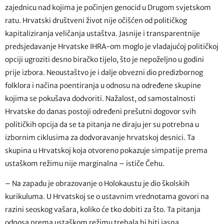
zajednicu nad kojima je počinjen genocid u Drugom svjetskom
ratu. Hrvatski društveni život nije očišćen od političkog
kapitaliziranja veličanja ustaštva. Jasnije i transparentnije
predsjedavanje Hrvatske IHRA-om moglo je vladajućoj političkoj
opciji ugroziti desno biračko tijelo, što je nepoželjno u godini
prije izbora. Neoustaštvo je i dalje obvezni dio predizbornog
folklora i načina poentiranja u odnosu na određene skupine
kojima se pokušava dodvoriti. Nažalost, od samostalnosti
Hrvatske do danas postoji određeni prešutni dogovor svih
političkih opcija da se ta pitanja ne diraju jer su potrebna u
izbornim ciklusima za dodvoravanje hrvatskoj desnici. Ta
skupina u Hrvatskoj koja otvoreno pokazuje simpatije prema
ustaškom režimu nije marginalna – ističe Čehu.
– Na zapadu je obrazovanje o Holokaustu je dio školskih
kurikuluma. U Hrvatskoj se o ustavnim vrednotama govori na
razini seoskog vašara, koliko će tko dobiti za što. Ta pitanja
odnosa prema ustaškom režimu trebala bi biti jasna,