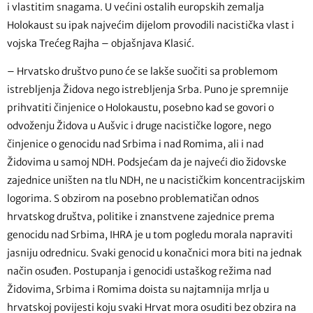
i vlastitim snagama. U većini ostalih europskih zemalja
Holokaust su ipak najvećim dijelom provodili nacistička vlast i
vojska Trećeg Rajha – objašnjava Klasić.
– Hrvatsko društvo puno će se lakše suočiti sa problemom
istrebljenja Židova nego istrebljenja Srba. Puno je spremnije
prihvatiti činjenice o Holokaustu, posebno kad se govori o
odvoženju Židova u Aušvic i druge nacističke logore, nego
činjenice o genocidu nad Srbima i nad Romima, ali i nad
Židovima u samoj NDH. Podsjećam da je najveći dio židovske
zajednice uništen na tlu NDH, ne u nacističkim koncentracijskim
logorima. S obzirom na posebno problematičan odnos
hrvatskog društva, politike i znanstvene zajednice prema
genocidu nad Srbima, IHRA je u tom pogledu morala napraviti
jasniju odrednicu. Svaki genocid u konačnici mora biti na jednak
način osuđen. Postupanja i genocidi ustaškog režima nad
Židovima, Srbima i Romima doista su najtamnija mrlja u
hrvatskoj povijesti koju svaki Hrvat mora osuditi bez obzira na