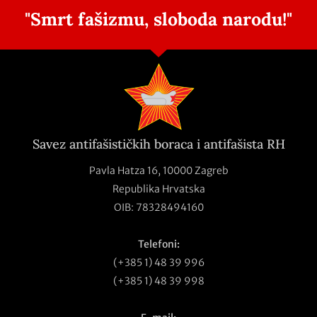
"Smrt fašizmu, sloboda narodu!"
Savez antifašističkih boraca i antifašista RH
Pavla Hatza 16,
10000 Zagreb
Republika Hrvatska
OIB: 78328494160
Telefoni:
(+385 1) 48 39 996
(+385 1) 48 39 998