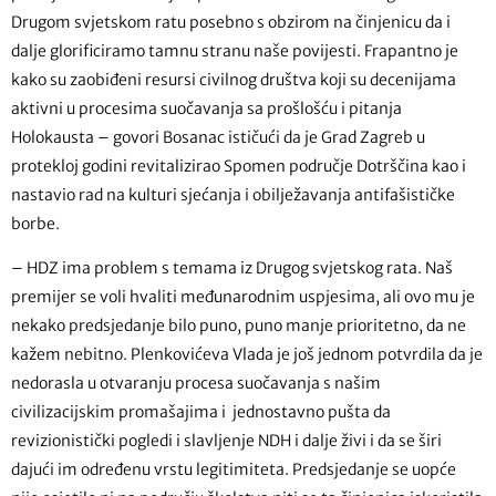
Drugom svjetskom ratu posebno s obzirom na činjenicu da i
dalje glorificiramo tamnu stranu naše povijesti. Frapantno je
kako su zaobiđeni resursi civilnog društva koji su decenijama
aktivni u procesima suočavanja sa prošlošću i pitanja
Holokausta – govori Bosanac ističući da je Grad Zagreb u
protekloj godini revitalizirao Spomen područje Dotrščina kao i
nastavio rad na kulturi sjećanja i obilježavanja antifašističke
borbe.
– HDZ ima problem s temama iz Drugog svjetskog rata. Naš
premijer se voli hvaliti međunarodnim uspjesima, ali ovo mu je
nekako predsjedanje bilo puno, puno manje prioritetno, da ne
kažem nebitno. Plenkovićeva Vlada je još jednom potvrdila da je
nedorasla u otvaranju procesa suočavanja s našim
civilizacijskim promašajima i jednostavno pušta da
revizionistički pogledi i slavljenje NDH i dalje živi i da se širi
dajući im određenu vrstu legitimiteta. Predsjedanje se uopće