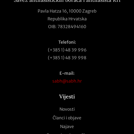
Pavla Hatza 16,
10000 Zagreb
Republika Hrvatska
OIB: 78328494160
Telefoni:
(+385 1) 48 39 996
(+385 1) 48 39 998
E-mail:
sabh@sabh.hr
Vijesti
Novosti
Članci i objave
Najave