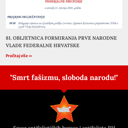
81. OBLJETNICA FORMIRANJA PRVE NARODNE
VLADE FEDERALNE HRVATSKE
Pročitaj više »
"Smrt fašizmu, sloboda narodu!"
Savez antifašističkih boraca i antifašista RH