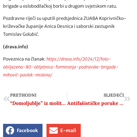
brigade u oslobodilačkoj borbi u drugom svjetskom ratu.
Pozdravne riječi su uputili predsjednica ZUABA Koprivničko-
križevačke županije Anica Desnica i saborski zastupnik
Tomislav Golubić.
(drava.info)
Poveznica na članak:
https://drava.info/2024/12/foto-
obiljezena-80-obljetnica-formiranja-podravske-brigade-
mihovil-pavlek-miskina/
PRETHODNI
SLJEDEĆI
“Domoljublje” iz molitvenika
Antifašističke poruke i pouke iz Zagorja
Facebook
E-mail