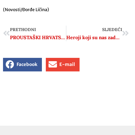
(Novosti/Đorđe Ličina)
PRETHODNI
SLJEDEĆI
PROUSTAŠKI HRVATSKI TJEDNIK OPET UZEO NA NIŠAN ANTIFAŠISTE, OVOGA PUTA REŽISERA ZAFRANOVIĆA I MATANIĆA, PISCA TOMIĆA I DEŽULOVIĆA, POVJESNIČARE JAKOVINU I KLASIĆA…!
Heroji koji su nas zadužili
Facebook
E-mail