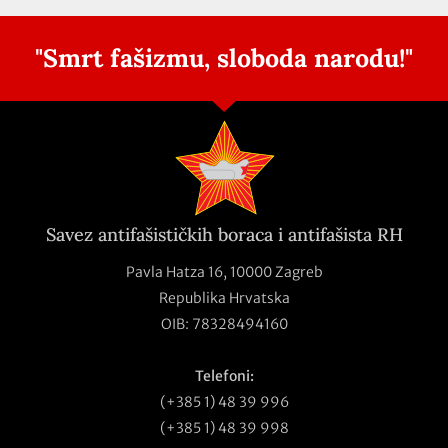
"Smrt fašizmu, sloboda narodu!"
Savez antifašističkih boraca i antifašista RH
Pavla Hatza 16,
10000 Zagreb
Republika Hrvatska
OIB: 78328494160
Telefoni:
(+385 1) 48 39 996
(+385 1) 48 39 998