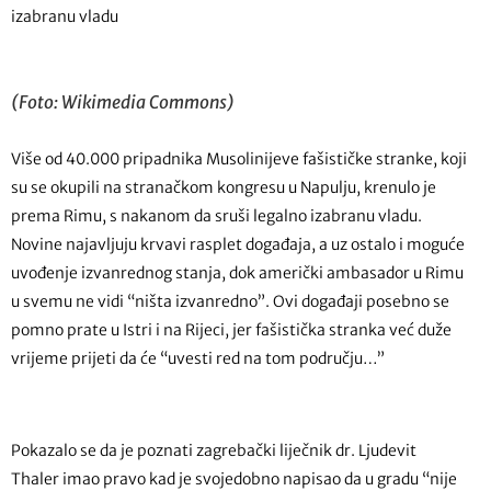
izabranu vladu
(Foto: Wikimedia Commons)
Više od 40.000 pripadnika Musolinijeve fašističke stranke, koji
su se okupili na stranačkom kongresu u Napulju, krenulo je
prema Rimu, s nakanom da sruši legalno izabranu vladu.
Novine najavljuju krvavi rasplet događaja, a uz ostalo i moguće
uvođenje izvanrednog stanja, dok američki ambasador u Rimu
u svemu ne vidi “ništa izvanredno”. Ovi događaji posebno se
pomno prate u Istri i na Rijeci, jer fašistička stranka već duže
vrijeme prijeti da će “uvesti red na tom području…”
Pokazalo se da je poznati zagrebački liječnik dr. Ljudevit
Thaler imao pravo kad je svojedobno napisao da u gradu “nije