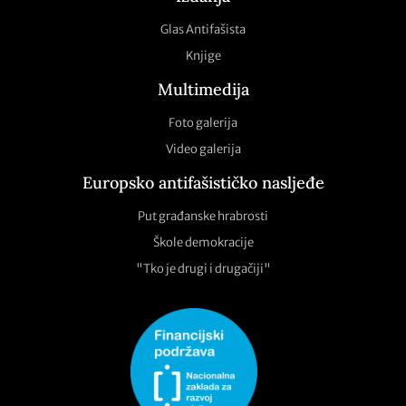
Glas Antifašista
Knjige
Multimedija
Foto galerija
Video galerija
Europsko antifašističko nasljeđe
Put građanske hrabrosti
Škole demokracije
"Tko je drugi i drugačiji"