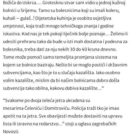
Božića do Uskrsa…. Grotesknu stvar sam vidio u jednoj kužnoj
bolnici u Srijemu. Tamo su bolesnicima koji su imali koleru,
kuhali – gulaš..! Dijetetska kuhinja je osobito osjetljiva
umjetnost, koja traži mnogo tehničkoga znanja i godine
iskustva. Kod nas je tek pokoji liječnik bolje poznaje… Želimo li
udesiti prehranu tako da bude u isti mah dostatna i podesna za
bolesnika, treba dati za nju nekih 30 do 40 kruna dnevno.
Tome može pomoći samo temeljita promjena sistema na
kojem se bolnice baziraju. Nešto bi se moglo postići i državnim
subvencijama, kao što je to u slučaju kazališta. Iako osobno
volim kazalište, mislim da bi našim bolnicama dobro došla
subvencija tako obilna, kakovu dobiva kazalište…“
“Svakome po dvoja teleća jetra ukradena su
mesarima Čeleniću i Domitroviću. Policija traži tko je imao
apetit na ta jetra. Sve obavijesti možete dostaviti na upravu
lista ili izravno na redarstvo…” stoji u oglasu zagrebačkih
Novosti.