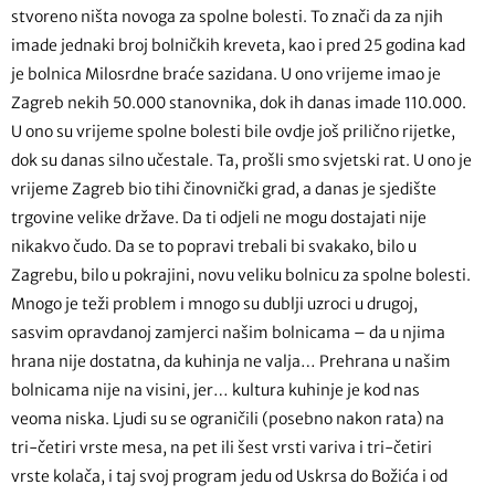
stvoreno ništa novoga za spolne bolesti. To znači da za njih
imade jednaki broj bolničkih kreveta, kao i pred 25 godina kad
je bolnica Milosrdne braće sazidana. U ono vrijeme imao je
Zagreb nekih 50.000 stanovnika, dok ih danas imade 110.000.
U ono su vrijeme spolne bolesti bile ovdje još prilično rijetke,
dok su danas silno učestale. Ta, prošli smo svjetski rat. U ono je
vrijeme Zagreb bio tihi činovnički grad, a danas je sjedište
trgovine velike države. Da ti odjeli ne mogu dostajati nije
nikakvo čudo. Da se to popravi trebali bi svakako, bilo u
Zagrebu, bilo u pokrajini, novu veliku bolnicu za spolne bolesti.
Mnogo je teži problem i mnogo su dublji uzroci u drugoj,
sasvim opravdanoj zamjerci našim bolnicama – da u njima
hrana nije dostatna, da kuhinja ne valja… Prehrana u našim
bolnicama nije na visini, jer… kultura kuhinje je kod nas
veoma niska. Ljudi su se ograničili (posebno nakon rata) na
tri-četiri vrste mesa, na pet ili šest vrsti variva i tri-četiri
vrste kolača, i taj svoj program jedu od Uskrsa do Božića i od