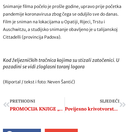
Snimanje filma počelo je prošle godine, upravo prije početka
pandemije koronavirusa zbog čega se oduljilo sve do danas.
Film je sniman na lokacijama u Opatiji, Rijeci, Trstu i
Auschwitzu, a studijsko snimanje obavljeno je u talijanskoj
Cittadelli (provincija Padova).
Kod željezničkih tračnica kojima su stizali zatočenici. U
pozadini se vidi zloglasni toranj logora
(Riportal / tekst i foto: Neven Šantić)
PRETHODNI
SLJEDEĆI
PROMOCIJA KNJIGE „TITOV SPECIJALNI SAVJETNIK“ generala Ivana Miškovića
Povijesno krivotvorstvo – HRVATSKA VOJSKA SU, KOLIKO GOD TO NEKOM SMETALO – PARTIZANI