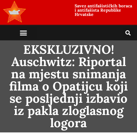
Savez antifašističkih boraca
i antifašista Republike
Hrvatske
EKSKLUZIVNO!
Auschwitz: Riportal
na mjestu snimanja
filma o Opatijcu koji
se posljednji izbavio
iz pakla zloglasnog
logora