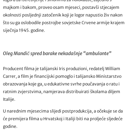
majkom i bakom, proveo osam mjeseci, postavši stjecajem
okolnosti posljednji zatočenik koji je logor napustio živ nakon
što su ga oslobodile postrojbe sovjetske Crvene armije krajem
siječnja 1945. godine.
Oleg Mandić spred barake nekadašnje “ambulante”
Producent filma je talijanski Iris produzioni, redatelj William
Carrer, a film je financijski pomoglo i talijansko Ministarstvo
obrazovanja koje ga, u edukativne svrhe poučavanja o ratu i
ratnim zvjerstvima, namjerava distribuirati školama diljem
Italije.
U narednim mjesecima slijedi postprodukcija, a očekuje se da
će premijera filma u Hrvatskoj i Italiji biti na proljeće sljedeće
godine.