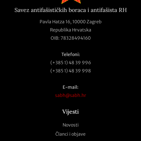
Savez antifašističkih boraca i antifašista RH
Pavla Hatza 16,
10000 Zagreb
Republika Hrvatska
OIB: 78328494160
Telefoni:
(+385 1) 48 39 996
(+385 1) 48 39 998
E-mail:
sabh@sabh.hr
Vijesti
Novosti
Članci i objave