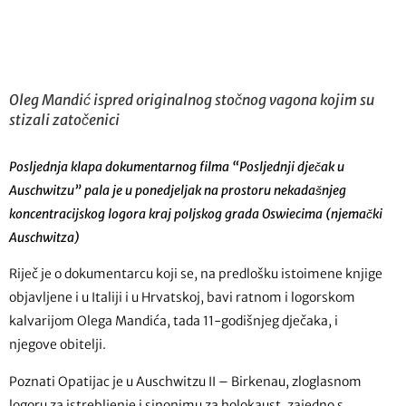
Oleg Mandić ispred originalnog stočnog vagona kojim su
stizali zatočenici
Posljednja klapa dokumentarnog filma “Posljednji dječak u
Auschwitzu” pala je u ponedjeljak na prostoru nekadašnjeg
koncentracijskog logora kraj poljskog grada Oswiecima (njemački
Auschwitza)
Riječ je o dokumentarcu koji se, na predlošku istoimene knjige
objavljene i u Italiji i u Hrvatskoj, bavi ratnom i logorskom
kalvarijom Olega Mandića, tada 11-godišnjeg dječaka, i
njegove obitelji.
Poznati Opatijac je u Auschwitzu II – Birkenau, zloglasnom
logoru za istrebljenje i sinonimu za holokaust, zajedno s