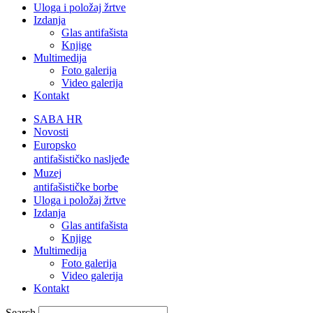
Uloga i položaj žrtve
Izdanja
Glas antifašista
Knjige
Multimedija
Foto galerija
Video galerija
Kontakt
SABA HR
Novosti
Europsko
antifašističko nasljeđe
Muzej
antifašističke borbe
Uloga i položaj žrtve
Izdanja
Glas antifašista
Knjige
Multimedija
Foto galerija
Video galerija
Kontakt
Search