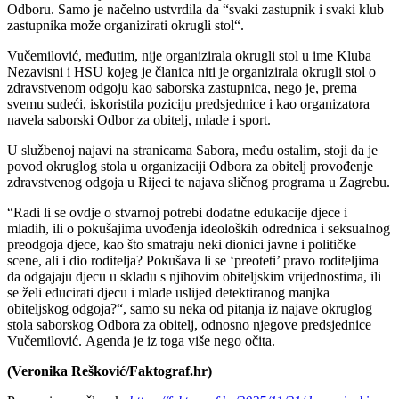
Odboru. Samo je načelno ustvrdila da “svaki zastupnik i svaki klub
zastupnika može organizirati okrugli stol“.
Vučemilović, međutim, nije organizirala okrugli stol u ime Kluba
Nezavisni i HSU kojeg je članica niti je organizirala okrugli stol o
zdravstvenom odgoju kao saborska zastupnica, nego je, prema
svemu sudeći, iskoristila poziciju predsjednice i kao organizatora
navela saborski Odbor za obitelj, mlade i sport.
U službenoj najavi na stranicama Sabora, među ostalim, stoji da je
povod okruglog stola u organizaciji Odbora za obitelj provođenje
zdravstvenog odgoja u Rijeci te najava sličnog programa u Zagrebu.
“Radi li se ovdje o stvarnoj potrebi dodatne edukacije djece i
mladih, ili o pokušajima uvođenja ideoloških odrednica i seksualnog
preodgoja djece, kao što smatraju neki dionici javne i političke
scene, ali i dio roditelja? Pokušava li se ‘preoteti’ pravo roditeljima
da odgajaju djecu u skladu s njihovim obiteljskim vrijednostima, ili
se želi educirati djecu i mlade uslijed detektiranog manjka
obiteljskog odgoja?“, samo su neka od pitanja iz najave okruglog
stola saborskog Odbora za obitelj, odnosno njegove predsjednice
Vučemilović. Agenda je iz toga više nego očita.
(Veronika Rešković/Faktograf.hr)