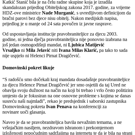
Katkić Stanić bila je na čelu radne skupine koja je izradila
skandalozan prijedlog Obiteljskog zakona 2017. godine, za vrijeme
HDZ-ove ministrice
Nade Murganić
, s uvredljivom definicijom da
bračni parovi bez djece nisu obitelj. Nakon medijskih napisa,
prijedlog je u manje od 24 sata povučen iz javne rasprave.
Od uspostavljanja institucije pravobraniteljice za djecu 2003.
godine, ni jedna dječja pravobraniteljica nije ponovno izabrana na
još jedan osmogodišnji mandat, ni
Ljubica Matijević
Vrsaljko
ni
Mila Jelavić
niti
Ivana Milas Klarić,
pa tako to sada
nije uspjelo ni Helenci Pirnat Dragičević.
Domovinski pokret likuje
“S radošću smo dočekali kraj mandata dosadašnje pravobraniteljice
za djecu Helence Pirnat Dragičević jer smo osjetili da taj Ured ne
obavlja svoju dužnost na način na koji bi trebao i vrlo često politizira
umjesto da je fokusiran na one osnovne probleme s kojima se danas
susreću naši najmlađi”, rekao je predsjednik i saborski zastupnika
Domovinskog pokreta
Ivan Penava
na konferenciji za
novinare uoči glasanja.
Naveo je da se pravobraniteljica bavila nevažnim temama, a ne
vršnjačkim nasiljem, nezdravom ishranom i prekomjernom
izloženosti nepoćudnim sadržajima na internetu te da je bila na strani