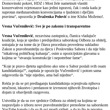
Domovinski pokret, HDZ i Most žele nametnuti vlastiti
konzervativni svjetonazor kao jedini ispravni, čak i onda kada je
suprotan međunarodnim konvencijama o ljudskim i dječjim
pravima“, upozorila je
Draženka Polović
u ime Kluba Možemo!.
Vesna Vučemilović: Sve je po zakonu i transparentno
Vesna Vučemilović
, nezavisna zastupnica, članica vladajuće
koalicije, koja je ujedno i predsjednica saborskog Odbora za obitelj,
ustrajala je na tome da je čitava procedura provedena sukladno
Zakon u pravobranitelju za djecu i Poslovniku Sabora i da nije bilo
“nikakvog političkog kuhanja“, osim u opozicijskim glavama u
kojima se “stvaraju konstrukcije i nepotrebne fame“.
“Koje je pravo djeteta ugroženo ako smo u Sabor poslali svih osam
kandidatkinja?“, zapitala je opoziciju Vučemilović i potom sama
odgovorila da “nije nijedno, ama baš nijedno“.
Rekla je da se pri predlaganju kandidatkinja ocjenjivala njihova
stručnost, iskustvo i predanost te izvrsnost njihovih životopisa i
dojam iz obavljenih razgovora.
Ustvrdila je da su sve sjednice Odbora za obitelj na kojima se
raspravljalo o izboru nove pravobraniteljice prenošene na saborskom
YouTube kanalu i da su ih svi mogli vidjeti, a da to što je prvotna