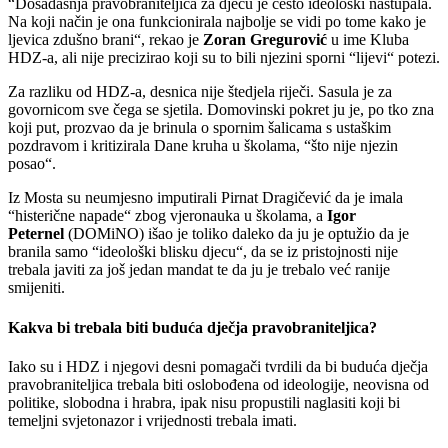
“Dosadašnja pravobraniteljica za djecu je često ideološki nastupala.
Na koji način je ona funkcionirala najbolje se vidi po tome kako je
ljevica zdušno brani“, rekao je
Zoran Gregurović
u ime Kluba
HDZ-a, ali nije precizirao koji su to bili njezini sporni “lijevi“ potezi.
Za razliku od HDZ-a, desnica nije štedjela riječi. Sasula je za
govornicom sve čega se sjetila. Domovinski pokret ju je, po tko zna
koji put, prozvao da je brinula o spornim šalicama s ustaškim
pozdravom i kritizirala Dane kruha u školama, “što nije njezin
posao“.
Iz Mosta su neumjesno imputirali Pirnat Dragičević da je imala
“histerične napade“ zbog vjeronauka u školama, a
Igor
Peternel
(DOMiNO) išao je toliko daleko da ju je optužio da je
branila samo “ideološki blisku djecu“, da se iz pristojnosti nije
trebala javiti za još jedan mandat te da ju je trebalo već ranije
smijeniti.
Kakva bi trebala biti buduća dječja pravobraniteljica?
Iako su i HDZ i njegovi desni pomagači tvrdili da bi buduća dječja
pravobraniteljica trebala biti oslobođena od ideologije, neovisna od
politike, slobodna i hrabra, ipak nisu propustili naglasiti koji bi
temeljni svjetonazor i vrijednosti trebala imati.