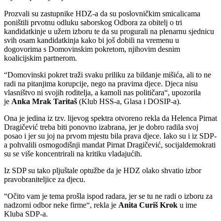
Prozvali su zastupnike HDZ-a da su poslovničkim smicalicama
poništili prvotnu odluku saborskog Odbora za obitelj o tri
kandidatkinje u užem izboru te da su progurali na plenarnu sjednicu
svih osam kandidatkinja kako bi još dobili na vremenu u
dogovorima s Domovinskim pokretom, njihovim desnim
koalicijskim partnerom.
“Domovinski pokret traži svaku priliku za bildanje mišića, ali to ne
radi na pitanjima korupcije, nego na pravima djece. Djeca nisu
vlasništvo ni svojih roditelja, a kamoli nas političara“, upozorila
je
Anka Mrak Taritaš
(Klub HSS-a, Glasa i DOSIP-a).
Ona je jedina iz tzv. lijevog spektra otvoreno rekla da Helenca Pirnat
Dragičević treba biti ponovno izabrana, jer je dobro radila svoj
posao i jer su joj na prvom mjestu bila prava djece. Iako su i iz SDP-
a pohvalili osmogodišnji mandat Pirnat Dragičević, socijaldemokrati
su se više koncentrirali na kritiku vladajućih.
Iz SDP su tako pljuštale optužbe da je HDZ olako shvatio izbor
pravobraniteljice za djecu.
“Očito vam je tema prošla ispod radara, jer se tu ne radi o izboru za
nadzorni odbor neke firme“, rekla je
Anita Curiš Krok
u ime
Kluba SDP-a.