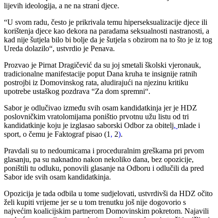
lijevih ideologija, a ne na strani djece.
“U svom radu, često je prikrivala temu hiperseksualizacije djece ili
korištenja djece kao dekora na paradama seksualnosti nastranosti, a
kad nije šutjela bilo bi bolje da je šutjela s obzirom na to što je iz tog
Ureda dolazilo“, ustvrdio je Penava.
Prozvao je Pirnat Dragičević da su joj smetali školski vjeronauk,
tradicionalne manifestacije poput Dana kruha te insignije ratnih
postrojbi iz Domovinskog rata, aludirajući na njezinu kritiku
upotrebe ustaškog pozdrava “Za dom spremni“.
Sabor je odlučivao između svih osam kandidatkinja jer je HDZ
poslovničkim vratolomijama poništio prvotnu užu listu od tri
kandidatkinje koju je izglasao saborski Odbor za obitelj
,
mlade i
sport, o čemu je Faktograf pisao (1
,
2
)
.
Pravdali su to nedoumicama i proceduralnim greškama pri prvom
glasanju, pa su naknadno nakon nekoliko dana, bez opozicije,
poništili tu odluku, ponovili glasanje na Odboru i odlučili da pred
Sabor ide svih osam kandidatkinja.
Opozicija je tada odbila u tome sudjelovati, ustvrdivši da HDZ očito
želi kupiti vrijeme jer se u tom trenutku još nije dogovorio s
najvećim koalicijskim partnerom Domovinskim pokretom. Najavili