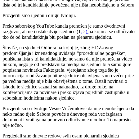
lista od tri kandidatkinje povučena nije ništa neuobičajeno u Saboru.
Provjerili smo i jednu i drugu tvrdnju.
Preko saborskog YouTube kanala prenošen je samo dvodnevni
razgovor, ali ne i ostale dvije sjednice (1
,
2
)
na kojima se odlučivalo
tko će od kandidatkinja biti poslan na plenarnu sjednicu.
Štoviše, na sjednici Odbora na kojoj je, zbog HDZ-ovog
predomišljanja i iznenadnog uviđanja “proceduralne pogreške“,
poništena lista s tri kandidatkinje, ne samo da nije prenošena video
linkom, nego je od predstavnika medija na sjednici bila samo gore
potpisana novinarka Faktografa, vjerojatno zbog toga što je
informacija o održavanju hitne sjednice objavljena samo večer prije
pa većina medija nije bila obaviještena o tome. Ostali novinari o
ishodu te sjednice saznali su naknadno, iz druge ruke, na
konferencijama za novinare i preko izjava pojedinih zastupnika u
saborskim hodnicima nakon sjednice.
Provjerili smo i tvrdnju Vesne Vučemilović da nije neuobičajeno da
neko radno tijelo Sabora povuče s dnevnog reda već izglasan
dokument i vrati ga na ponovno odlučivanje u odbor. To naprosto
nije točno.
Pregledali smo dnevne redove svih osam plenarnih sjednica