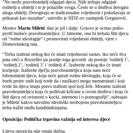
“Ne može pravobranitelj odgajati djecu. Njih trebaju odgajati
roditelji u obitelji i to je polazište svega. Često se u društvu derogira
uloga obitelji. Derogiraju se tradicionalne vrijednosti i pokušavaju se
prikazati kao nazadne“, ustvrdio je HDZ-ov zastupnik Gregurović.
Mostov
Marin Miletić
išao je još i dalje. Gotovo je ocrtao psiho-
profil buduće pravobraniteljice. U bitnome, ona bi trebala štiti djecu
od “rodne ideologije” i promovirati vrijednosti obitelji, vjere i
Domovinskog rata.
“Treba izabrati nekog tko će imati vrijednosni sustav, tko neće dva
puta otići u Bruxelles pa poslije toga govoriti da postoje ‘roditelj 1’,
‘roditelj 2’, ‘roditelj 3’ i ‘roditelj 4’. Izaberite nekog tko će imati
korijenje. Izaberite dječju pravobraniteljicu koja nam neće
lobotomirati djecu, koja neće gurati rodnu ideologiju, koja će se
boriti protiv onih koji tvrde da i muškarci mogu menstruirati i koji
tvrde da djeca imaju pravo izabrati spol koji žele. Moramo izabrati
pravobraniteljicu koja će poštivati kršćane u ovom društvu i koja će
štiti djecu od ovisnosti o kocki, internetu i o pornografiji“, nabrajao
je Miletić kakvu navodno ideološki neobojenu pravobraniteljicu
treba tražiti među kandidatkinjama.
Opozicija: Politička trgovina važnija od interesa djece
Lijeva opozicija nije ostala dužna.