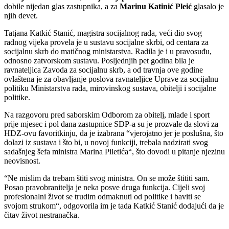
dobile nijedan glas zastupnika, a za
Marinu Katinić Pleić
glasalo je
njih devet.
Tatjana Katkić Stanić, magistra socijalnog rada, veći dio svog
radnog vijeka provela je u sustavu socijalne skrbi, od centara za
socijalnu skrb do matičnog ministarstva. Radila je i u pravosuđu,
odnosno zatvorskom sustavu. Posljednjih pet godina bila je
ravnateljica Zavoda za socijalnu skrb, a od travnja ove godine
ovlaštena je za obavljanje poslova ravnateljice Uprave za socijalnu
politiku Ministarstva rada, mirovinskog sustava, obitelji i socijalne
politike.
Na razgovoru pred saborskim Odborom za obitelj, mlade i sport
prije mjesec i pol dana zastupnice SDP-a su je prozvale da slovi za
HDZ-ovu favoritkinju, da je izabrana “vjerojatno jer je poslušna, što
dolazi iz sustava i što bi, u novoj funkciji, trebala nadzirati svog
sadašnjeg šefa ministra Marina Piletića“, što dovodi u pitanje njezinu
neovisnost.
“Ne mislim da trebam štiti svog ministra. On se može štititi sam.
Posao pravobranitelja je neka posve druga funkcija. Cijeli svoj
profesionalni život se trudim odmaknuti od politike i baviti se
svojom strukom“, odgovorila im je tada Katkić Stanić dodajući da je
čitav život nestranačka.