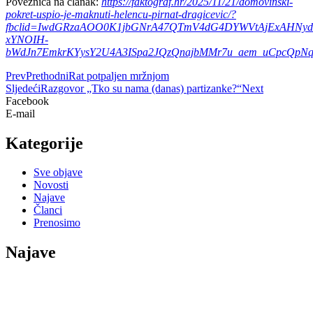
Poveznica na članak:
https://faktograf.hr/2025/11/21/domovinski-
pokret-uspio-je-maknuti-helencu-pirnat-dragicevic/?
fbclid=IwdGRzaAOO0K1jbGNrA47QTmV4dG4DYWVtAjExAHN
xYNOIH-
bWdJn7EmkrKYysY2U4A3ISpa2JQzQnajbMMr7u_aem_uCpcQpNq
Prev
Prethodni
Rat potpaljen mržnjom
Sljedeći
Razgovor „Tko su nama (danas) partizanke?“
Next
Facebook
E-mail
Kategorije
Sve objave
Novosti
Najave
Članci
Prenosimo
Najave