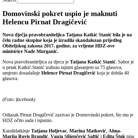
Domovinski pokret uspio je maknuti
Helencu Pirnat Dragičević
Nova dječja pravobraniteljica Tatjana Katkić Stanić bila je na
čelu radne skupine koja je izradila skandalozan prijedlog
Obiteljskog zakona 2017. godine, za vrijeme HDZ-ove
ministrice Nade Murganić.
Nova pravobraniteljica za djecu je
Tatjana Katkić Stanić
. Sabor je
u petak Katkić-Stanić izabrao tajnim glasanjem sa 75 glasova,
umjesto dosadašnje
Helence Pirnat Dragičević
koja je dobila 40
glasova.
(Foto: facebook)
Odlazak Pirnat Dragičević zazivao je Domovinski pokret, što mu je
HDZ očito sada i ispunio.
Kandidatkinje
Tatjana Holjevac
,
Marina Matković
,
Alma-
Marija Rovis Brandić
,
Vanja Slijepčević Saftić
i
Edita Štok
nisu