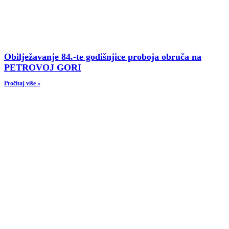
Obilježavanje 84.-te godišnjice proboja obruča na
PETROVOJ GORI
Pročitaj više »