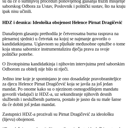
su da će o sumnjivoj proceduri ponovljenog glasanja tražiti mišljenje
saborskog Odbora za Ustav, Poslovnik i politički sustav, što na kraju
ipak nisu učinili.
HDZ i desnica: Ideološka obojenost Helence Pirnat Dragičević
Današnjem glasanju prethodila je četverosatna burna rasprava na
plenarnoj sjednici u četvrtak na kojoj se najmanje govorilo o
kandidatkinjama. Uglavnom su pljuštale međusobne optužbe o tome
koja strana sabornice instrumentalizira dječja prava za svoje
političke potrebe.
O životopisima kandidatkinja i njihovim intervjuima pred saborskim
Odborom za obitelj nije bilo ni riječi.
Jedino ime koje je spominjano je ono dosadašnje pravobraniteljice
za djecu Helence Pirnat Dragičević koja se javila za još jedan
mandat. Po onome kako su o njezinom osmogodišnjem mandatu
govorili vladajući iz HDZ-a, uz sekundiranje njihovih desnih
službenih i neslužbenih partnera, postalo je jasno da su male šanse
da će dobiti još jedan mandat.
Zastupnici HDZ-a prozivali su Pirnat Dragičević za ideološku
(lijevu) obojenost.