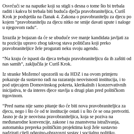
Osvrćući se na naputke koji su stigli s desna o tome što bi trebala
raditi i kakva bi trebala biti buduća dječja pravobraniteljica, Curiš
Krok je podsjetila na članak 4. Zakona o pravobranitelju za djecu po
kojem “pravobranitelju za djecu nitko ne smije davati upute i naloge
u njegovom radu“.
Izrazila je bojazan da će se ubuduće sve manje kandidata javljati za
tu poziciju upravo zbog takvog stava političara koji preko
pravobraniteljice žele progurati neku svoju agendu.
“Na kraju će ispasti da djeca trebaju pravobraniteljicu da ih zaštiti od
nas samih“, zaključila je Curiš Krok.
Iz stranke Možemo! upozorili su da HDZ i na ovom primjeru
pokazuje da sustavno radi na razaranju neovisnosti institucija, i to
pod utjecajem Domovinskog pokreta, klerikalnih i konzervativnih
inicijativa, te da interes djece stavlja u drugi plan pred političkom
trgovinom.
“Pred nama nije samo pitanje tko će biti nova pravobraniteljica za
djecu, nego i što će od te institucije ostati i u što će se ona pretvoriti.
Jasno je da je neovisna pravobraniteljica, koja se poziva na
međunarodne konvencije, zakone i na znanstvena istraživanja,
automatska prepreka političkim projektima koji žele sustavno
nadzirati cijeli odgojno-obrazovni sustav i socijalnu politiku.