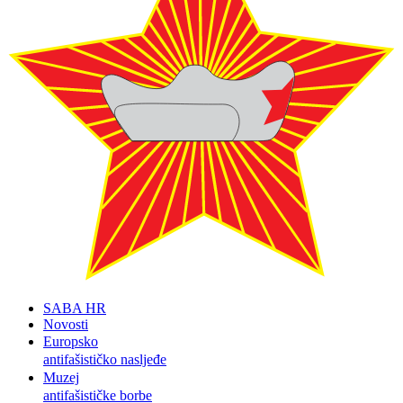
SABA HR
Novosti
Europsko
antifašističko nasljeđe
Muzej
antifašističke borbe