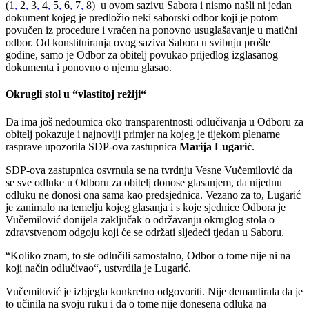
(1
,
2
,
3
,
4
,
5
,
6
,
7
,
8) u ovom sazivu Sabora i nismo našli ni jedan
dokument kojeg je predložio neki saborski odbor koji je potom
povučen iz procedure i vraćen na ponovno usuglašavanje u matični
odbor. Od konstituiranja ovog saziva Sabora u svibnju prošle
godine, samo je Odbor za obitelj povukao prijedlog izglasanog
dokumenta i ponovno o njemu glasao.
Okrugli stol u “vlastitoj režiji“
Da ima još nedoumica oko transparentnosti odlučivanja u Odboru za
obitelj pokazuje i najnoviji primjer na kojeg je tijekom plenarne
rasprave upozorila SDP-ova zastupnica
Marija Lugarić
.
SDP-ova zastupnica osvrnula se na tvrdnju Vesne Vučemilović da
se sve odluke u Odboru za obitelj donose glasanjem, da nijednu
odluku ne donosi ona sama kao predsjednica. Vezano za to, Lugarić
je zanimalo na temelju kojeg glasanja i s koje sjednice Odbora je
Vučemilović donijela zaključak o održavanju okruglog stola o
zdravstvenom odgoju koji će se održati sljedeći tjedan u Saboru.
“Koliko znam, to ste odlučili samostalno, Odbor o tome nije ni na
koji način odlučivao“, ustvrdila je Lugarić.
Vučemilović je izbjegla konkretno odgovoriti. Nije demantirala da je
to učinila na svoju ruku i da o tome nije donesena odluka na