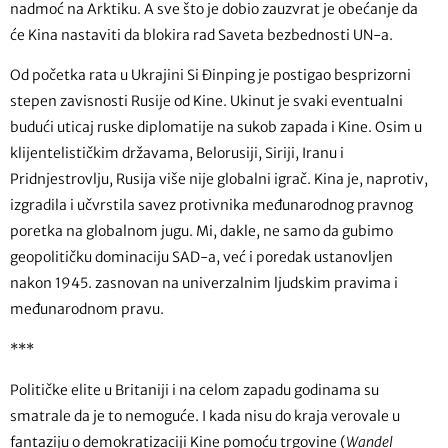
nadmoć na Arktiku. A sve što je dobio zauzvrat je obećanje da
će Kina nastaviti da blokira rad Saveta bezbednosti UN-a.
Od početka rata u Ukrajini Si Đinping je postigao besprizorni
stepen zavisnosti Rusije od Kine. Ukinut je svaki eventualni
budući uticaj ruske diplomatije na sukob zapada i Kine. Osim u
klijentelističkim državama, Belorusiji, Siriji, Iranu i
Pridnjestrovlju, Rusija više nije globalni igrač. Kina je, naprotiv,
izgradila i učvrstila savez protivnika međunarodnog pravnog
poretka na globalnom jugu. Mi, dakle, ne samo da gubimo
geopolitičku dominaciju SAD-a, već i poredak ustanovljen
nakon 1945. zasnovan na univerzalnim ljudskim pravima i
međunarodnom pravu.
***
Političke elite u Britaniji i na celom zapadu godinama su
smatrale da je to nemoguće. I kada nisu do kraja verovale u
fantaziju o demokratizaciji Kine pomoću trgovine (
Wandel