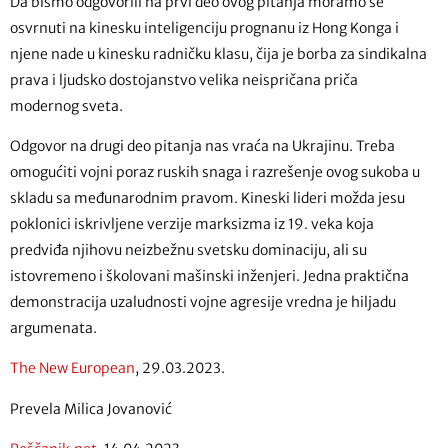
Da bismo odgovorili na prvi deo ovog pitanja moramo se
osvrnuti na kinesku inteligenciju prognanu iz Hong Konga i
njene nade u kinesku radničku klasu, čija je borba za sindikalna
prava i ljudsko dostojanstvo velika neispričana priča
modernog sveta.
Odgovor na drugi deo pitanja nas vraća na Ukrajinu. Treba
omogućiti vojni poraz ruskih snaga i razrešenje ovog sukoba u
skladu sa međunarodnim pravom. Kineski lideri možda jesu
poklonici iskrivljene verzije marksizma iz 19. veka koja
predviđa njihovu neizbežnu svetsku dominaciju, ali su
istovremeno i školovani mašinski inženjeri. Jedna praktična
demonstracija uzaludnosti vojne agresije vredna je hiljadu
argumenata.
The New European
, 29.03.2023.
Prevela Milica Jovanović