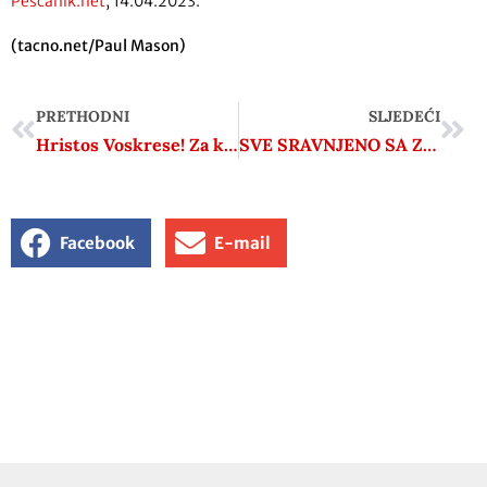
Peščanik.net
, 14.04.2023.
(tacno.net/Paul Mason)
PRETHODNI
SLJEDEĆI
Hristos Voskrese! Za koga?
SVE SRAVNJENO SA ZEMLJOM / Umjesto deportacije u logore smrti, uslijedila je jedna od najtragičnijih, ali i najhrabrijih epizoda njihove povijesti
Facebook
E-mail