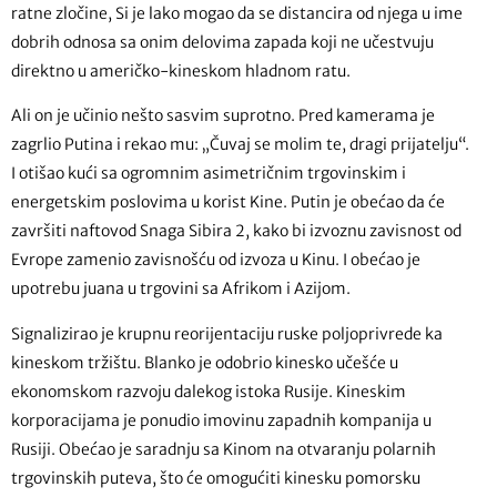
ratne zločine, Si je lako mogao da se distancira od njega u ime
dobrih odnosa sa onim delovima zapada koji ne učestvuju
direktno u američko-kineskom hladnom ratu.
Ali on je učinio nešto sasvim suprotno. Pred kamerama je
zagrlio Putina i rekao mu: „Čuvaj se molim te, dragi prijatelju“.
I otišao kući sa ogromnim asimetričnim trgovinskim i
energetskim poslovima u korist Kine. Putin je obećao da će
završiti naftovod Snaga Sibira 2, kako bi izvoznu zavisnost od
Evrope zamenio zavisnošću od izvoza u Kinu. I obećao je
upotrebu juana u trgovini sa Afrikom i Azijom.
Signalizirao je krupnu reorijentaciju ruske poljoprivrede ka
kineskom tržištu. Blanko je odobrio kinesko učešće u
ekonomskom razvoju dalekog istoka Rusije. Kineskim
korporacijama je ponudio imovinu zapadnih kompanija u
Rusiji. Obećao je saradnju sa Kinom na otvaranju polarnih
trgovinskih puteva, što će omogućiti kinesku pomorsku