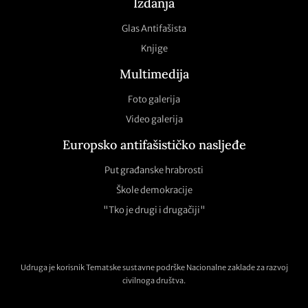
Izdanja
Glas Antifašista
Knjige
Multimedija
Foto galerija
Video galerija
Europsko antifašističko nasljeđe
Put građanske hrabrosti
Škole demokracije
"Tko je drugi i drugačiji"
Udruga je korisnik Tematske sustavne podrške Nacionalne zaklade za razvoj
civilnoga društva.