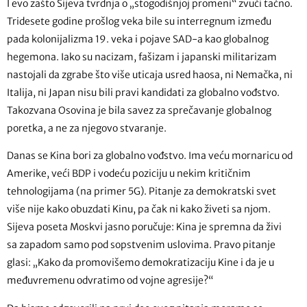
I evo zašto Sijeva tvrdnja o „stogodišnjoj promeni“ zvuči tačno.
Tridesete godine prošlog veka bile su interregnum između
pada kolonijalizma 19. veka i pojave SAD-a kao globalnog
hegemona. Iako su nacizam, fašizam i japanski militarizam
nastojali da zgrabe što više uticaja usred haosa, ni Nemačka, ni
Italija, ni Japan nisu bili pravi kandidati za globalno vođstvo.
Takozvana Osovina je bila savez za sprečavanje globalnog
poretka, a ne za njegovo stvaranje.
Danas se Kina bori za globalno vođstvo. Ima veću mornaricu od
Amerike, veći BDP i vodeću poziciju u nekim kritičnim
tehnologijama (na primer 5G). Pitanje za demokratski svet
više nije kako obuzdati Kinu, pa čak ni kako živeti sa njom.
Sijeva poseta Moskvi jasno poručuje: Kina je spremna da živi
sa zapadom samo pod sopstvenim uslovima. Pravo pitanje
glasi: „Kako da promovišemo demokratizaciju Kine i da je u
međuvremenu odvratimo od vojne agresije?“