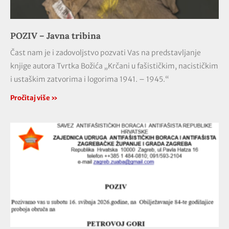
POZIV – Javna tribina
Čast nam je i zadovoljstvo pozvati Vas na predstavljanje
knjige autora Tvrtka Božića „Krčani u fašističkim, nacističkim
i ustaškim zatvorima i logorima 1941. – 1945.“
Pročitaj više »