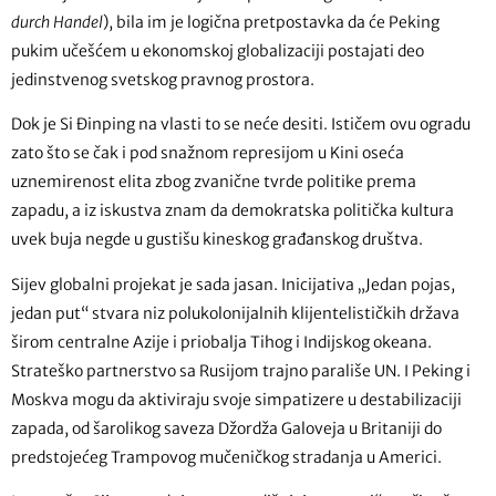
durch Handel
), bila im je logična pretpostavka da će Peking
pukim učešćem u ekonomskoj globalizaciji postajati deo
jedinstvenog svetskog pravnog prostora.
Dok je Si Đinping na vlasti to se neće desiti. Ističem ovu ogradu
zato što se čak i pod snažnom represijom u Kini oseća
uznemirenost elita zbog zvanične tvrde politike prema
zapadu, a iz iskustva znam da demokratska politička kultura
uvek buja negde u gustišu kineskog građanskog društva.
Sijev globalni projekat je sada jasan. Inicijativa „Jedan pojas,
jedan put“ stvara niz polukolonijalnih klijentelističkih država
širom centralne Azije i priobalja Tihog i Indijskog okeana.
Strateško partnerstvo sa Rusijom trajno parališe UN. I Peking i
Moskva mogu da aktiviraju svoje simpatizere u destabilizaciji
zapada, od šarolikog saveza Džordža Galoveja u Britaniji do
predstojećeg Trampovog mučeničkog stradanja u Americi.