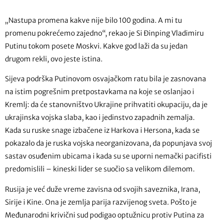
„Nastupa promena kakve nije bilo 100 godina. A mi tu
promenu pokrećemo zajedno“, rekao je Si Đinping Vladimiru
Putinu tokom posete Moskvi. Kakve god laži da su jedan
drugom rekli, ovo jeste istina.
Sijeva podrška Putinovom osvajačkom ratu bila je zasnovana
na istim pogrešnim pretpostavkama na koje se oslanjao i
Kremlj: da će stanovništvo Ukrajine prihvatiti okupaciju, da je
ukrajinska vojska slaba, kao i jedinstvo zapadnih zemalja.
Kada su ruske snage izbačene iz Harkova i Hersona, kada se
pokazalo da je ruska vojska neorganizovana, da popunjava svoj
sastav osuđenim ubicama i kada su se uporni nemački pacifisti
predomislili – kineski lider se suočio sa velikom dilemom.
Rusija je već duže vreme zavisna od svojih saveznika, Irana,
Sirije i Kine. Ona je zemlja parija razvijenog sveta. Pošto je
Međunarodni krivični sud podigao optužnicu protiv Putina za