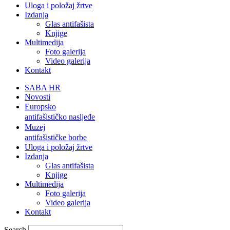
Uloga i položaj žrtve
Izdanja
Glas antifašista
Knjige
Multimedija
Foto galerija
Video galerija
Kontakt
SABA HR
Novosti
Europsko
antifašističko nasljeđe
Muzej
antifašističke borbe
Uloga i položaj žrtve
Izdanja
Glas antifašista
Knjige
Multimedija
Foto galerija
Video galerija
Kontakt
Search