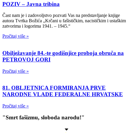
POZIV – Javna tribina
Čast nam je i zadovoljstvo pozvati Vas na predstavljanje knjige
autora Tvrtka Božića „Krčani u fašističkim, nacističkim i ustaškim
zatvorima i logorima 1941. – 1945.“
Pročitaj više »
Obilježavanje 84.-te godišnjice proboja obruča na
PETROVOJ GORI
Pročitaj više »
81. OBLJETNICA FORMIRANJA PRVE
NARODNE VLADE FEDERALNE HRVATSKE
Pročitaj više »
"Smrt fašizmu, sloboda narodu!"