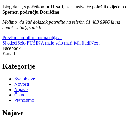
Istog dana, s početkom
u 11 sati
, izaslanstva će položiti cvijeće na
Spomen području Dotrščina
.
Molimo da Vaš dolazak potvrdite na telefon 01 483 9996 ili na
email: sabh@sabh.hr
Prev
Prethodni
Prethodna objava
Sljedeći
Selo PUŠINA malo selo marljivih ljudi
Next
Facebook
E-mail
Kategorije
Sve objave
Novosti
Najave
Članci
Prenosimo
Najave