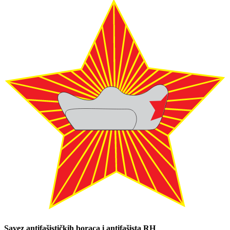
Savez antifašističkih boraca i antifašista RH