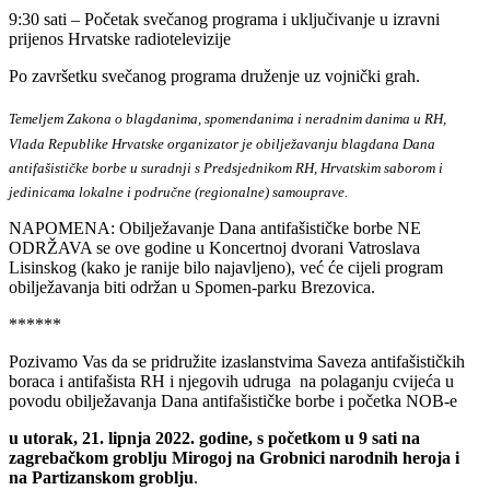
9:30 sati – Početak svečanog programa i uključivanje u izravni
prijenos Hrvatske radiotelevizije
Po završetku svečanog programa druženje uz vojnički grah.
Temeljem Zakona o blagdanima, spomendanima i neradnim danima u RH,
Vlada Republike Hrvatske organizator je obilježavanju blagdana Dana
antifašističke borbe u suradnji s Predsjednikom RH, Hrvatskim saborom i
jedinicama lokalne i područne (regionalne) samouprave.
NAPOMENA: Obilježavanje Dana antifašističke borbe NE
ODRŽAVA se ove godine u Koncertnoj dvorani Vatroslava
Lisinskog (kako je ranije bilo najavljeno), već će cijeli program
obilježavanja biti održan u Spomen-parku Brezovica.
******
Pozivamo Vas da se pridružite izaslanstvima Saveza antifašističkih
boraca i antifašista RH i njegovih udruga na polaganju cvijeća u
povodu obilježavanja Dana antifašističke borbe i početka NOB-e
u utorak, 21. lipnja 2022. godine, s početkom u 9 sati na
zagrebačkom groblju Mirogoj
na Grobnici narodnih heroja i
na Partizanskom groblju
.