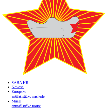
SABA HR
Novosti
Europsko
antifašističko nasljeđe
Muzej
antifašističke borbe