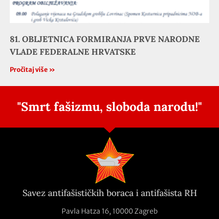
81. OBLJETNICA FORMIRANJA PRVE NARODNE
VLADE FEDERALNE HRVATSKE
Pročitaj više »
"Smrt fašizmu, sloboda narodu!"
Savez antifašističkih boraca i antifašista RH
Pavla Hatza 16,
10000 Zagreb