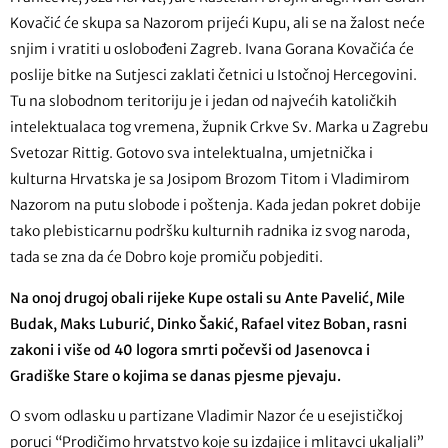
Kovačić će skupa sa Nazorom prijeći Kupu, ali se na žalost neće
snjim i vratiti u oslobođeni Zagreb. Ivana Gorana Kovačića će
poslije bitke na Sutjesci zaklati četnici u Istočnoj Hercegovini.
Tu na slobodnom teritoriju je i jedan od najvećih katoličkih
intelektualaca tog vremena, župnik Crkve Sv. Marka u Zagrebu
Svetozar Rittig. Gotovo sva intelektualna, umjetnička i
kulturna Hrvatska je sa Josipom Brozom Titom i Vladimirom
Nazorom na putu slobode i poštenja. Kada jedan pokret dobije
tako plebisticarnu podršku kulturnih radnika iz svog naroda,
tada se zna da će Dobro koje promiču pobjediti.
Na onoj drugoj obali rijeke Kupe ostali su Ante Pavelić, Mile
Budak, Maks Luburić, Dinko Šakić, Rafael vitez Boban, rasni
zakoni i više od 40 logora smrti počevši od Jasenovca i
Gradiške Stare o kojima se danas pjesme pjevaju.
O svom odlasku u partizane Vladimir Nazor će u esejističkoj
poruci “Prodičimo hrvatstvo koje su izdajice i mlitavci ukaljali”