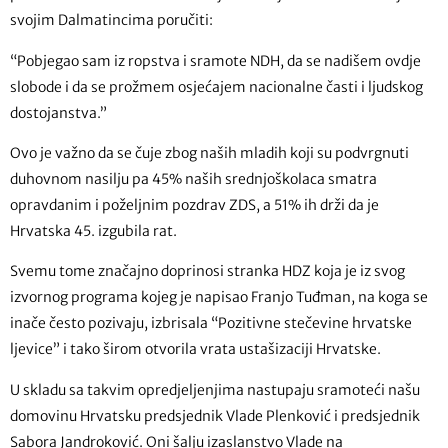
svojim Dalmatincima poručiti:
“Pobjegao sam iz ropstva i sramote NDH, da se nadišem ovdje
slobode i da se prožmem osjećajem nacionalne časti i ljudskog
dostojanstva.”
Ovo je važno da se čuje zbog naših mladih koji su podvrgnuti
duhovnom nasilju pa 45% naših srednjoškolaca smatra
opravdanim i poželjnim pozdrav ZDS, a 51% ih drži da je
Hrvatska 45. izgubila rat.
Svemu tome značajno doprinosi stranka HDZ koja je iz svog
izvornog programa kojeg je napisao Franjo Tuđman, na koga se
inače često pozivaju, izbrisala “Pozitivne stečevine hrvatske
ljevice” i tako širom otvorila vrata ustašizaciji Hrvatske.
U skladu sa takvim opredjeljenjima nastupaju sramoteći našu
domovinu Hrvatsku predsjednik Vlade Plenković i predsjednik
Sabora Jandroković. Oni šalju izaslanstvo Vlade na