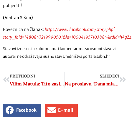
pobjediti!
(Vedran Sršen)
Poveznica na članak:
https://www.facebook.com/story.php?
story_fbid=1480847219990501&id=100041957103884&rdid=hAgZz
Stavovi izneseni u kolumnama i komentarima su osobni stavovi
autora i ne odražavaju nužno stav Uredništva portala sabh.hr
PRETHODNI
SLJEDEĆI
Vilim Matula: Tito zaslužuje trg u Zagrebu
Na proslavu ‘Dana mladosti’ došlo 10 tisuća ljudi. Evo što je kamerama HRT-a rekla Mira iz Poreča
Facebook
E-mail