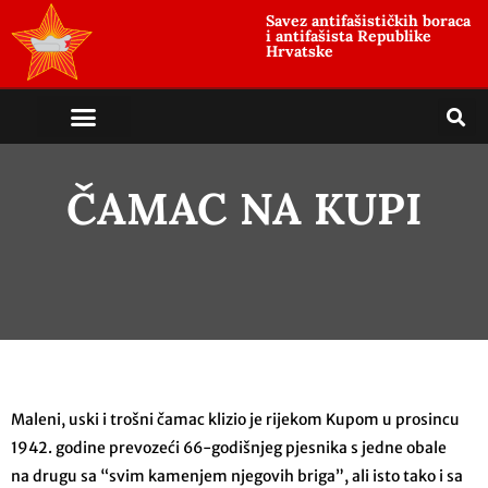
Savez antifašističkih boraca
i antifašista Republike
Hrvatske
ČAMAC NA KUPI
Maleni, uski i trošni čamac klizio je rijekom Kupom u prosincu
1942. godine prevozeći 66-godišnjeg pjesnika s jedne obale
na drugu sa “svim kamenjem njegovih briga”, ali isto tako i sa