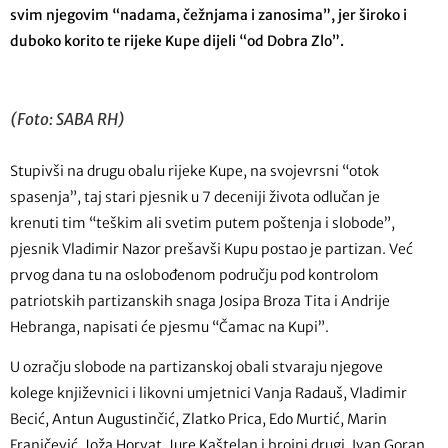
svim njegovim “nadama, čežnjama i zanosima”, jer široko i
duboko korito te rijeke Kupe dijeli “od Dobra Zlo”.
(Foto: SABA RH)
Stupivši na drugu obalu rijeke Kupe, na svojevrsni “otok
spasenja”, taj stari pjesnik u 7 deceniji života odlučan je
krenuti tim “teškim ali svetim putem poštenja i slobode”,
pjesnik Vladimir Nazor prešavši Kupu postao je partizan. Već
prvog dana tu na oslobođenom području pod kontrolom
patriotskih partizanskih snaga Josipa Broza Tita i Andrije
Hebranga, napisati će pjesmu “Čamac na Kupi”.
U ozračju slobode na partizanskoj obali stvaraju njegove
kolege književnici i likovni umjetnici Vanja Radauš, Vladimir
Becić, Antun Augustinčić, Zlatko Prica, Edo Murtić, Marin
Franičević, Joža Horvat, Jure Kaštelan i brojni drugi. Ivan Goran