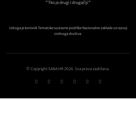
"Tko je drugi i drugačiji"
Udruga je korisnik Tematske sustavne podrške Nacionalne zaklade za razvoj
civilnoga društva.
© Copyright SABA HR 2026. Sva prava zadržana.