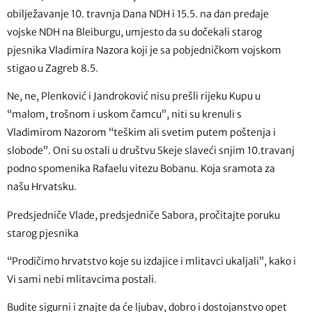
obilježavanje 10. travnja Dana NDH i 15.5. na dan predaje
vojske NDH na Bleiburgu, umjesto da su dočekali starog
pjesnika Vladimira Nazora koji je sa pobjedničkom vojskom
stigao u Zagreb 8.5.
Ne, ne, Plenković i Jandroković nisu prešli rijeku Kupu u
“malom, trošnom i uskom čamcu”, niti su krenuli s
Vladimirom Nazorom “teškim ali svetim putem poštenja i
slobode”. Oni su ostali u društvu Skeje slaveći snjim 10.travanj
podno spomenika Rafaelu vitezu Bobanu. Koja sramota za
našu Hrvatsku.
Predsjedniče Vlade, predsjedniče Sabora, pročitajte poruku
starog pjesnika
“Prodičimo hrvatstvo koje su izdajice i mlitavci ukaljali”, kako i
Vi sami nebi mlitavcima postali.
Budite sigurni i znajte da će ljubav, dobro i dostojanstvo opet