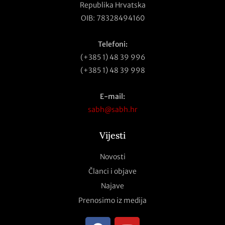
Republika Hrvatska
OIB: 78328494160
Telefoni:
(+385 1) 48 39 996
(+385 1) 48 39 998
E-mail:
sabh@sabh.hr
Vijesti
Novosti
Članci i objave
Najave
Prenosimo iz medija