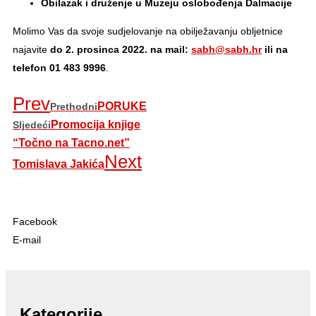
Obilazak i druženje u Muzeju oslobođenja Dalmacije
Molimo Vas da svoje sudjelovanje na obilježavanju obljetnice
najavite
do 2. prosinca 2022.
na mail:
sabh@sabh.hr
ili na
telefon 01 483 9996
.
Prev
PORUKE
Prethodni
Promocija knjige
Sljedeći
“Točno na Tacno.net”
Next
Tomislava Jakića
Facebook
E-mail
Kategorije