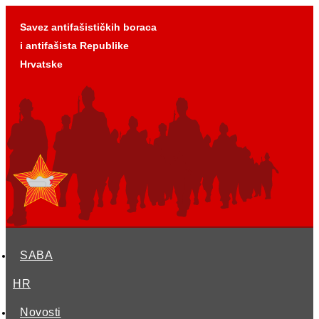
Idi
Savez antifašističkih boraca
na
i antifašista Republike
sadržaj
Hrvatske
SABA
HR
Novosti