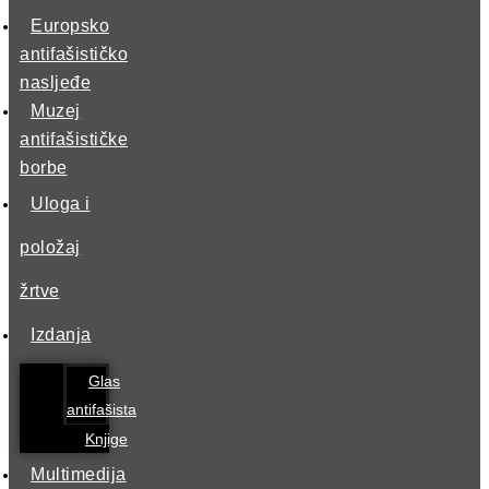
Europsko
antifašističko
nasljeđe
Muzej
antifašističke
borbe
Uloga i
položaj
žrtve
Izdanja
Glas
antifašista
Knjige
Multimedija