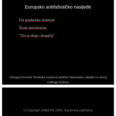
Europsko antifašističko nasljeđe
Put građanske hrabrosti
Škole demokracije
"Tko je drugi i drugačiji"
Udruga je korisnik Tematske sustavne podrške Nacionalne zaklade za razvoj
civilnoga društva.
© Copyright SABA HR 2026. Sva prava zadržana.