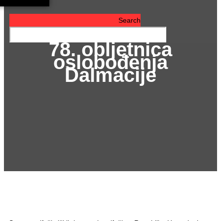
Search
78. obljetnica
oslobođenja
Dalmacije