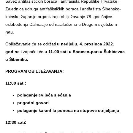
Savez antifašističkih boraca i antifašista Republike Hrvatske i
Zajednica udruga antifašističkih boraca i antifašista Šibensko-
kninske županije organiziraju obilježavanje 78. godišnjice
oslobođenja Dalmacije od nacifašizma u Drugom svjetskom
ratu.
Obilježavanje će se održati
u nedjelju, 4. prosinca 2022.
godine
i započet će
u 11:00 sati u Spomen-parku Šubićevac
u Šibeniku.
PROGRAM OBILJEŽAVANJA:
11:00 sati:
polaganje cvijeća sjećanja
prigodni govori
polaganje karanfila ponosa na stupove strijeljanja
12:30 sati: