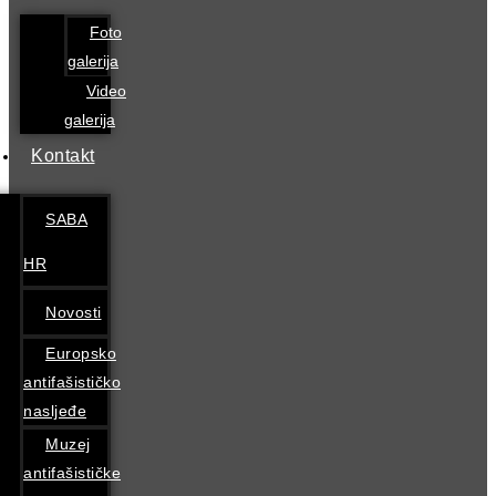
Foto
galerija
Video
galerija
Kontakt
SABA
HR
Novosti
Europsko
antifašističko
nasljeđe
Muzej
antifašističke