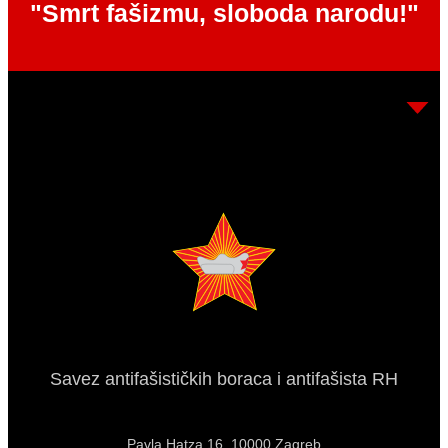
"Smrt fašizmu, sloboda narodu!"
Savez antifašističkih boraca i antifašista RH
Pavla Hatza 16,
10000 Zagreb