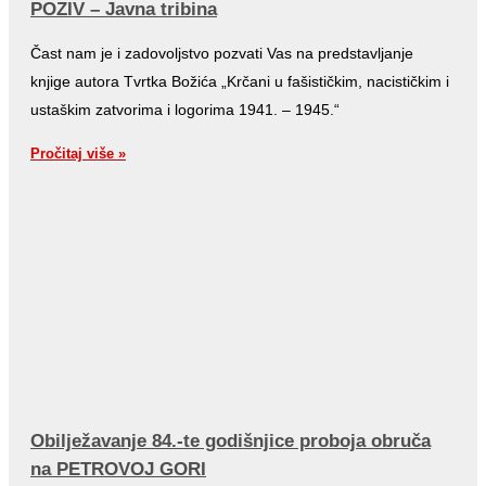
POZIV – Javna tribina
Čast nam je i zadovoljstvo pozvati Vas na predstavljanje
knjige autora Tvrtka Božića „Krčani u fašističkim, nacističkim i
ustaškim zatvorima i logorima 1941. – 1945.“
Pročitaj više »
Obilježavanje 84.-te godišnjice proboja obruča
na PETROVOJ GORI