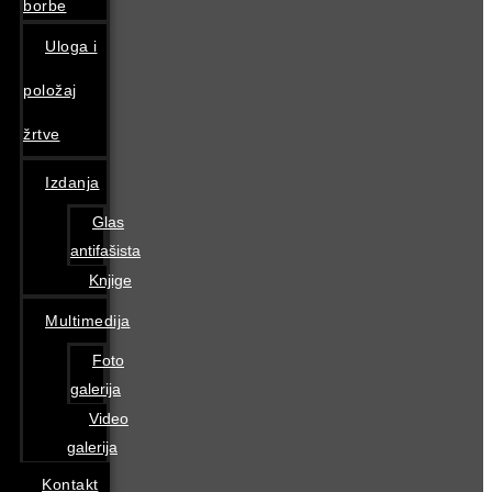
borbe
Uloga i
položaj
žrtve
Izdanja
Glas
antifašista
Knjige
Multimedija
Foto
galerija
Video
galerija
Kontakt