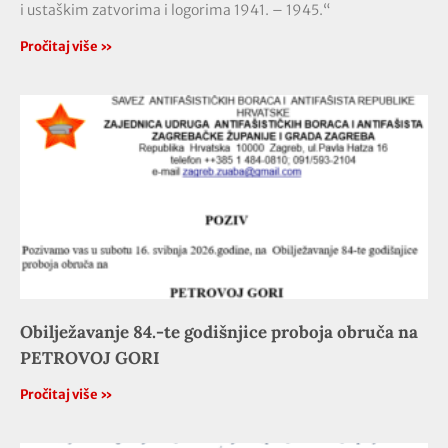
i ustaškim zatvorima i logorima 1941. – 1945.“
Pročitaj više »
Obilježavanje 84.-te godišnjice proboja obruča na
PETROVOJ GORI
Pročitaj više »