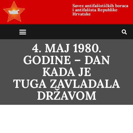
Savez antifašističkih boraca
i antifašista Republike
Hrvatske
4. MAJ 1980.
GODINE – DAN
KADA JE
TUGA ZAVLADALA
DRŽAVOM