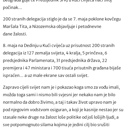
počinak…
200 stranih delegacija stiglo je da se 7. maja poklone kovčegu
Maršala Tita, a Nizozemska objavljuje i petodnevne
dane žalosti.
8. maja na Dedinju u Kući cvijeća uz prisutnost 200 stranih
delegacija iz 127 zemalja svijeta, 4 kralja, 5 prinčeva, 6
predsjednika Parlamenata, 31 predsjednika država, 22
premijera i 47 ministara i 700 tisuća prisutnih građana bijaše
ispraćen… a uz male ekrane sav ostali svijet.
Zapravo cijeli svijet nam je i pokazao koga smo za vođu imali,
možda toga sami i nismo bili svjesni jer nekako nam je bilo
normalno da dobro živimo, a taj i takav život upravo nam je
pod njegovim vodstvom osiguran, a koji je kasnije nestao jer su
stasale neke druge na žalost loše politike od još lošijih ljudi, a
sve potpomognuto silama kojima je jedini cilj bio srušiti