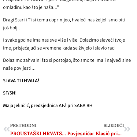
omladinu kao što je naša…”
Dragi Stari i Ti si tomu doprinijeo, hvaleći nas željeli smo biti
još bolji.
I svake godine ima nas sve više i više. Dolazimo slaveći tvoje
ime, prisjećajući se vremena kada se živjelo i slavio rad.
Dolazimo zahvalni što si postojao, što smo te imali najveći sine
naše povijesti…
SLAVA TI I HVALA!
SF/SN!
Maja Jelinčić, predsjednica AFŽ pri SABA RH
PRETHODNI
SLJEDEĆI
PROUSTAŠKI HRVATSKI TJEDNIK IZ ZADRA NE BOJI SE ZAKONSKIH KAZNI I NADALJE ŠIRI GOVOR MRŽNJE, POZDRAV “ZA DOM SPREMNI” I NAPADA VLAST I SRBE! – dio II.
Povjesničar Klasić primio prijetnje: ‘Razmišljaš li gdje ćeš biti pokopan kad te likvidiraju?’