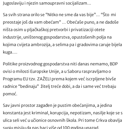
Jugoslaviju i njezin samoupravni socijalizam…
Sa svih strana orilo se “Nitko ne sme da vas bije”… “Što mi
preostaje još da vam obećam” … Obećaše puno, a ne dadoše
ništa osim u pljačkaškoj pretvorbi i privatizaciji otete
industrije, uništenog gospodarstva, opustošenih polja na
kojima cvijeta ambrozija, a selima pa i gradovima caruje bijela
kuga….
Politike proizvodnog gospodarstva niti danas nemamo, BDP
ovisi o milosti Europske Unije, a u Saboru raspravljamo o
Programu EU tzv. ZAŽELI prema kojem već iscrpljene bivše
radnice “bedinaju” žitelj treće dobi, a da i same već trebaju
pomoć.
Sav javni prostor zagađen je pustim obećanjima, a jedina
konstanta jest kriminal, korupcija, nepotizam, nasilje koje se s
ulica seli već u učionice osnovnih škola. Pri tome Crkva obavlja
svoju misiju da nas baci više od 100 godina unazad.