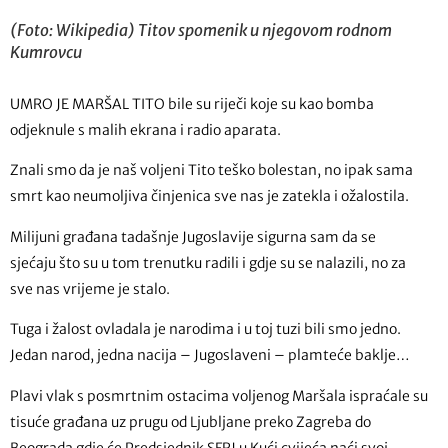
(Foto: Wikipedia) Titov spomenik u njegovom rodnom
Kumrovcu
UMRO JE MARŠAL TITO bile su riječi koje su kao bomba
odjeknule s malih ekrana i radio aparata.
Znali smo da je naš voljeni Tito teško bolestan, no ipak sama
smrt kao neumoljiva činjenica sve nas je zatekla i ožalostila.
Milijuni građana tadašnje Jugoslavije sigurna sam da se
sjećaju što su u tom trenutku radili i gdje su se nalazili, no za
sve nas vrijeme je stalo.
Tuga i žalost ovladala je narodima i u toj tuzi bili smo jedno.
Jedan narod, jedna nacija – Jugoslaveni – plamteće baklje…
Plavi vlak s posmrtnim ostacima voljenog Maršala ispraćale su
tisuće građana uz prugu od Ljubljane preko Zagreba do
Beograda gdje će Predsjednik SFRJ u Kući cvijeća naći svoj