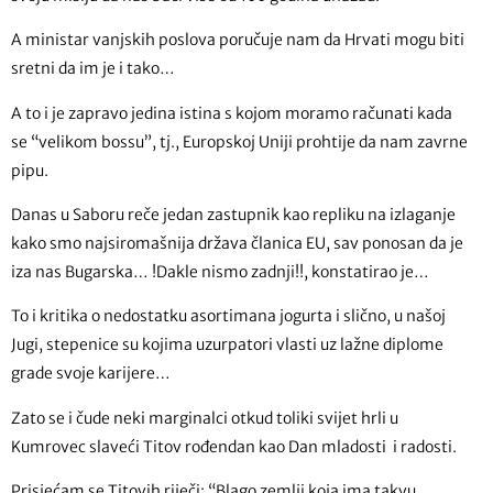
A ministar vanjskih poslova poručuje nam da Hrvati mogu biti
sretni da im je i tako…
A to i je zapravo jedina istina s kojom moramo računati kada
se “velikom bossu”, tj., Europskoj Uniji prohtije da nam zavrne
pipu.
Danas u Saboru reče jedan zastupnik kao repliku na izlaganje
kako smo najsiromašnija država članica EU, sav ponosan da je
iza nas Bugarska… !Dakle nismo zadnji!!, konstatirao je…
To i kritika o nedostatku asortimana jogurta i slično, u našoj
Jugi, stepenice su kojima uzurpatori vlasti uz lažne diplome
grade svoje karijere…
Zato se i čude neki marginalci otkud toliki svijet hrli u
Kumrovec slaveći Titov rođendan kao Dan mladosti i radosti.
Prisjećam se Titovih riječi: “Blago zemlji koja ima takvu