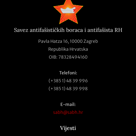
Savez antifašističkih boraca i antifašista RH
Pavla Hatza 16,
10000 Zagreb
Republika Hrvatska
OIB: 78328494160
Telefoni:
(+385 1) 48 39 996
(+385 1) 48 39 998
E-mail:
sabh@sabh.hr
Vijesti