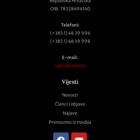
Republika Hrvatska
OIB: 78328494160
Telefoni:
(+385 1) 48 39 996
(+385 1) 48 39 998
E-mail:
sabh@sabh.hr
Vijesti
Novosti
Članci i objave
Najave
Prenosimo iz medija