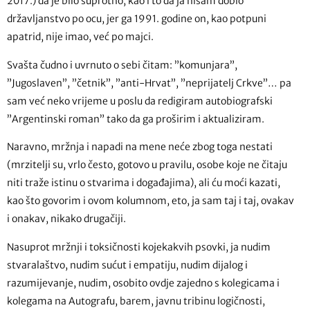
2017.) da je bilo suprotno, kao i to da ja nisam dobio
državljanstvo po ocu, jer ga 1991. godine on, kao potpuni
apatrid, nije imao, već po majci.
Svašta čudno i uvrnuto o sebi čitam: ”komunjara”,
”Jugoslaven”, ”četnik”, ”anti-Hrvat”, ”neprijatelj Crkve”… pa
sam već neko vrijeme u poslu da redigiram autobiografski
”Argentinski roman” tako da ga proširim i aktualiziram.
Naravno, mržnja i napadi na mene neće zbog toga nestati
(mrzitelji su, vrlo često, gotovo u pravilu, osobe koje ne čitaju
niti traže istinu o stvarima i događajima), ali ću moći kazati,
kao što govorim i ovom kolumnom, eto, ja sam taj i taj, ovakav
i onakav, nikako drugačiji.
Nasuprot mržnji i toksičnosti kojekakvih psovki, ja nudim
stvaralaštvo, nudim sućut i empatiju, nudim dijalog i
razumijevanje, nudim, osobito ovdje zajedno s kolegicama i
kolegama na Autografu, barem, javnu tribinu logičnosti,