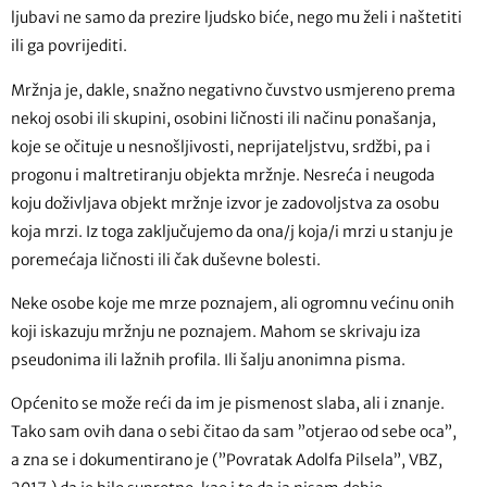
ljubavi ne samo da prezire ljudsko biće, nego mu želi i naštetiti
ili ga povrijediti.
Mržnja je, dakle, snažno negativno čuvstvo usmjereno prema
nekoj osobi ili skupini, osobini ličnosti ili načinu ponašanja,
koje se očituje u nesnošljivosti, neprijateljstvu, srdžbi, pa i
progonu i maltretiranju objekta mržnje. Nesreća i neugoda
koju doživljava objekt mržnje izvor je zadovoljstva za osobu
koja mrzi. Iz toga zaključujemo da ona/j koja/i mrzi u stanju je
poremećaja ličnosti ili čak duševne bolesti.
Neke osobe koje me mrze poznajem, ali ogromnu većinu onih
koji iskazuju mržnju ne poznajem. Mahom se skrivaju iza
pseudonima ili lažnih profila. Ili šalju anonimna pisma.
Općenito se može reći da im je pismenost slaba, ali i znanje.
Tako sam ovih dana o sebi čitao da sam ”otjerao od sebe oca”,
a zna se i dokumentirano je (”Povratak Adolfa Pilsela”, VBZ,