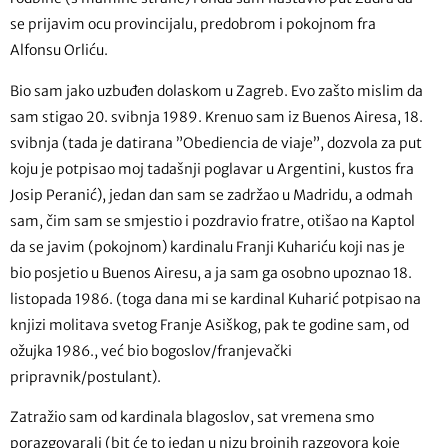
se prijavim ocu provincijalu, predobrom i pokojnom fra
Alfonsu Orliću.
Bio sam jako uzbuđen dolaskom u Zagreb. Evo zašto mislim da
sam stigao 20. svibnja 1989. Krenuo sam iz Buenos Airesa, 18.
svibnja (tada je datirana ”Obediencia de viaje”, dozvola za put
koju je potpisao moj tadašnji poglavar u Argentini, kustos fra
Josip Peranić), jedan dan sam se zadržao u Madridu, a odmah
sam, čim sam se smjestio i pozdravio fratre, otišao na Kaptol
da se javim (pokojnom) kardinalu Franji Kuhariću koji nas je
bio posjetio u Buenos Airesu, a ja sam ga osobno upoznao 18.
listopada 1986. (toga dana mi se kardinal Kuharić potpisao na
knjizi molitava svetog Franje Asiškog, pak te godine sam, od
ožujka 1986., već bio bogoslov/franjevački
pripravnik/postulant).
Zatražio sam od kardinala blagoslov, sat vremena smo
porazgovarali (bit će to jedan u nizu brojnih razgovora koje