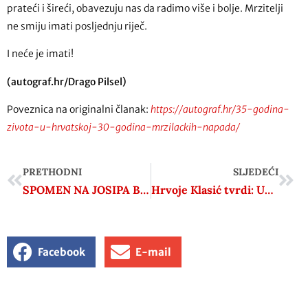
prateći i šireći, obavezuju nas da radimo više i bolje. Mrzitelji
ne smiju imati posljednju riječ.
I neće je imati!
(autograf.hr/Drago Pilsel)
Poveznica na originalni članak:
https://autograf.hr/35-godina-
zivota-u-hrvatskoj-30-godina-mrzilackih-napada/
PRETHODNI
SLJEDEĆI
SPOMEN NA JOSIPA BROZA TITA – NAJVEĆEG SINA S OVIH PROSTORA
Hrvoje Klasić tvrdi: Udovice ubijenih četnika imale su pravo na mirovinu u Pavelićevoj NDH
Facebook
E-mail