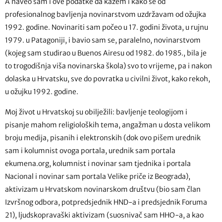
A naveo sam i ove podatke da kažem i kako se od
profesionalnog bavljenja novinarstvom uzdržavam od ožujka
1992. godine. Novinariti sam počeo u 17. godini života, u rujnu
1979. u Patagoniji, i bavio sam se, paralelno, novinarstvom
(kojeg sam studirao u Buenos Airesu od 1982. do 1985., bila je
to trogodišnja viša novinarska škola) svo to vrijeme, pa i nakon
dolaska u Hrvatsku, sve do povratka u civilni život, kako rekoh,
u ožujku 1992. godine.
Moj život u Hrvatskoj su obilježili: bavljenje teologijom i
pisanje mahom religioloških tema, angažman u dosta velikom
broju medija, pisanih i elektronskih (dok ovo pišem urednik
sam i kolumnist ovoga portala, urednik sam portala
ekumena.org, kolumnist i novinar sam tjednika i portala
Nacional i novinar sam portala Velike priče iz Beograda),
aktivizam u Hrvatskom novinarskom društvu (bio sam član
Izvršnog odbora, potpredsjednik HND-a i predsjednik Foruma
21), ljudskopravaški aktivizam (suosnivač sam HHO-a, a kao