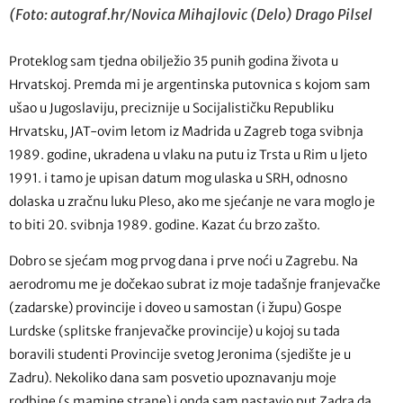
(Foto: autograf.hr/Novica Mihajlovic (Delo) Drago Pilsel
Proteklog sam tjedna obilježio 35 punih godina života u
Hrvatskoj. Premda mi je argentinska putovnica s kojom sam
ušao u Jugoslaviju, preciznije u Socijalističku Republiku
Hrvatsku, JAT-ovim letom iz Madrida u Zagreb toga svibnja
1989. godine, ukradena u vlaku na putu iz Trsta u Rim u ljeto
1991. i tamo je upisan datum mog ulaska u SRH, odnosno
dolaska u zračnu luku Pleso, ako me sjećanje ne vara moglo je
to biti 20. svibnja 1989. godine. Kazat ću brzo zašto.
Dobro se sjećam mog prvog dana i prve noći u Zagrebu. Na
aerodromu me je dočekao subrat iz moje tadašnje franjevačke
(zadarske) provincije i doveo u samostan (i župu) Gospe
Lurdske (splitske franjevačke provincije) u kojoj su tada
boravili studenti Provincije svetog Jeronima (sjedište je u
Zadru). Nekoliko dana sam posvetio upoznavanju moje
rodbine (s mamine strane) i onda sam nastavio put Zadra da