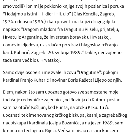
smo vodili) i on mi je poklonio knjige svojih poslanica i poruka
”Hodajmo u istini – I. dio” i ”II. dio” (Glas Koncila, Zagreb,
1974. odnosno 1986.) i kao posvetu na knjizi drugog djela
napisao: ”Dragom mladom fra Dragutinu Pilselu, prijatelju,
Hrvatu iz Argentine, želim sretan boravak u Hrvatskoj,
domovini djedova, uz srdačan pozdrav i blagoslov. +Franjo
kard. Kuharić, Zagreb, 20. svibnja 1989.” Dakle, nedvojbeno,
tada sam već bio u Hrvatskoj.
Samo dvije osobe su me zvale ili zovu ”Dragutine”: pokojni
kardinal Franjo Kuharić i novinar Boris Rašeta! Lijepo od njih.
Elem, nakon što sam upoznao gotovo sve samostane moje
tadašnje redovničke zajednice, od Rovinja do Kotora, poslan
sam na otočić Košljun, kod Punta, na otoku Krku. Tu ću
upoznati tek imenovanog krčkog biskupa, kasnije zagrebačkog
nadbiskupa i kardinala Josipa Bozanića, a na jesen 1989. sam
krenuo na teologiju u Rijeci. Već sam pisao da sam koncem