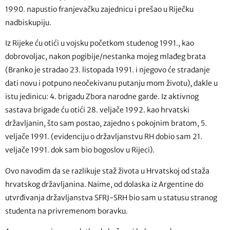
1990. napustio franjevačku zajednicu i prešao u Riječku
nadbiskupiju.
Iz Rijeke ću otići u vojsku početkom studenog 1991., kao
dobrovoljac, nakon pogibije/nestanka mojeg mlađeg brata
(Branko je stradao 23. listopada 1991. i njegovo će stradanje
dati novu i potpuno neočekivanu putanju mom životu), dakle u
istu jedinicu: 4. brigadu Zbora narodne garde. Iz aktivnog
sastava brigade ću otići 28. veljače 1992. kao hrvatski
državljanin, što sam postao, zajedno s pokojnim bratom, 5.
veljače 1991. (evidenciju o državljanstvu RH dobio sam 21.
veljače 1991. dok sam bio bogoslov u Rijeci).
Ovo navodim da se razlikuje staž života u Hrvatskoj od staža
hrvatskog državljanina. Naime, od dolaska iz Argentine do
utvrđivanja državljanstva SFRJ-SRH bio sam u statusu stranog
studenta na privremenom boravku.