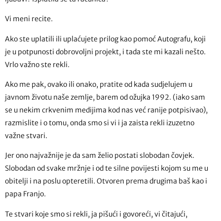
Vi meni recite.
Ako ste uplatili ili uplaćujete prilog kao pomoć Autografu, koji
je u potpunosti dobrovoljni projekt, i tada ste mi kazali nešto.
Vrlo važno ste rekli.
Ako me pak, ovako ili onako, pratite od kada sudjelujem u
javnom životu naše zemlje, barem od ožujka 1992. (iako sam
se u nekim crkvenim medijima kod nas već ranije potpisivao),
razmislite i o tomu, onda smo si vi i ja zaista rekli izuzetno
važne stvari.
Jer ono najvažnije je da sam želio postati slobodan čovjek.
Slobodan od svake mržnje i od te silne povijesti kojom su me u
obitelji i na poslu opteretili. Otvoren prema drugima baš kao i
papa Franjo.
Te stvari koje smo si rekli, ja pišući i govoreći, vi čitajući,