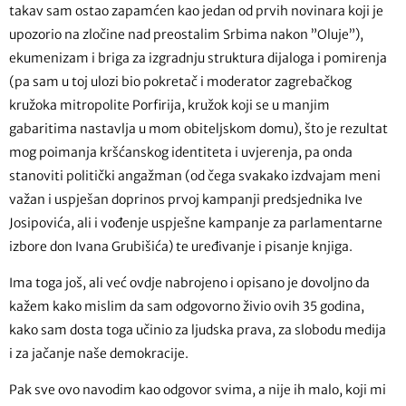
takav sam ostao zapamćen kao jedan od prvih novinara koji je
upozorio na zločine nad preostalim Srbima nakon ”Oluje”),
ekumenizam i briga za izgradnju struktura dijaloga i pomirenja
(pa sam u toj ulozi bio pokretač i moderator zagrebačkog
kružoka mitropolite Porfirija, kružok koji se u manjim
gabaritima nastavlja u mom obiteljskom domu), što je rezultat
mog poimanja kršćanskog identiteta i uvjerenja, pa onda
stanoviti politički angažman (od čega svakako izdvajam meni
važan i uspješan doprinos prvoj kampanji predsjednika Ive
Josipovića, ali i vođenje uspješne kampanje za parlamentarne
izbore don Ivana Grubišića) te uređivanje i pisanje knjiga.
Ima toga još, ali već ovdje nabrojeno i opisano je dovoljno da
kažem kako mislim da sam odgovorno živio ovih 35 godina,
kako sam dosta toga učinio za ljudska prava, za slobodu medija
i za jačanje naše demokracije.
Pak sve ovo navodim kao odgovor svima, a nije ih malo, koji mi