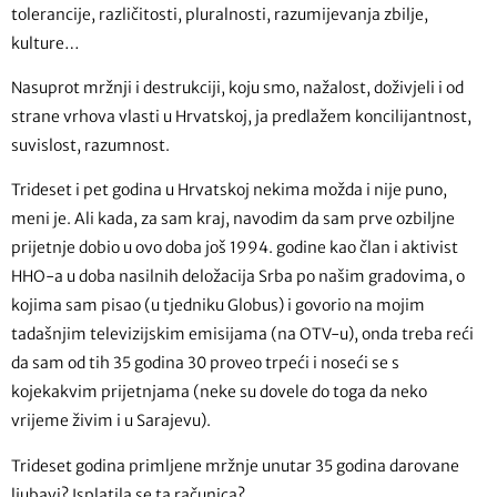
tolerancije, različitosti, pluralnosti, razumijevanja zbilje,
kulture…
Nasuprot mržnji i destrukciji, koju smo, nažalost, doživjeli i od
strane vrhova vlasti u Hrvatskoj, ja predlažem koncilijantnost,
suvislost, razumnost.
Trideset i pet godina u Hrvatskoj nekima možda i nije puno,
meni je. Ali kada, za sam kraj, navodim da sam prve ozbiljne
prijetnje dobio u ovo doba još 1994. godine kao član i aktivist
HHO-a u doba nasilnih deložacija Srba po našim gradovima, o
kojima sam pisao (u tjedniku Globus) i govorio na mojim
tadašnjim televizijskim emisijama (na OTV-u), onda treba reći
da sam od tih 35 godina 30 proveo trpeći i noseći se s
kojekakvim prijetnjama (neke su dovele do toga da neko
vrijeme živim i u Sarajevu).
Trideset godina primljene mržnje unutar 35 godina darovane
ljubavi? Isplatila se ta računica?