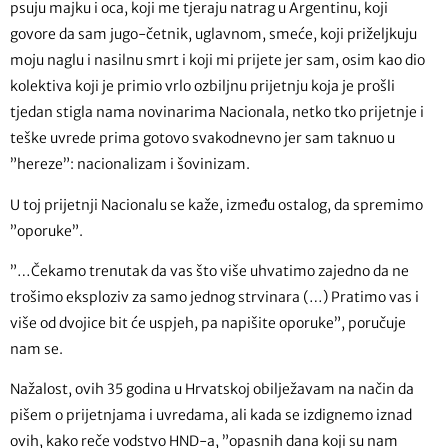
psuju majku i oca, koji me tjeraju natrag u Argentinu, koji
govore da sam jugo-četnik, uglavnom, smeće, koji priželjkuju
moju naglu i nasilnu smrt i koji mi prijete jer sam, osim kao dio
kolektiva koji je primio vrlo ozbiljnu prijetnju koja je prošli
tjedan stigla nama novinarima Nacionala, netko tko prijetnje i
teške uvrede prima gotovo svakodnevno jer sam taknuo u
”hereze”: nacionalizam i šovinizam.
U toj prijetnji Nacionalu se kaže, između ostalog, da spremimo
”oporuke”.
”…Čekamo trenutak da vas što više uhvatimo zajedno da ne
trošimo eksploziv za samo jednog strvinara (…) Pratimo vas i
više od dvojice bit će uspjeh, pa napišite oporuke”, poručuje
nam se.
Nažalost, ovih 35 godina u Hrvatskoj obilježavam na način da
pišem o prijetnjama i uvredama, ali kada se izdignemo iznad
ovih, kako reče vodstvo HND-a, ”opasnih dana koji su nam