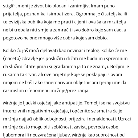
stigli”, meni je život bio plodan i zanimljiv. Imam puno
prijatelja, poznanika i simpatizera. Ogromna je čitateljska ili
televizijska publika koja me prati i cijeni i ova šaka mrzitelja
ne bi trebala niti smjela zamračiti svo dobro koje sam dao, a
pogotovo ne ono mnogo više dobra koje sam dobio.
Koliko ću još moći djelovati kao novinar i teolog, koliko će me
(načeto) zdravlje još poslužiti i držati me budnim i spremnim
da služim čitateljima i sugrađanima ja to ne znam, u Božjim je
rukama ta stvar, ali ove prijetnje koje se poklapaju s ovom
mojom ne baš tako zanemarivom obljetnicom tjeraju me da
razmislim o fenomenu mržnje/preziranja.
Mržnja je ljudski osjećaj jake antipatije. Temelji se na svojstvu
intenzivnih negativnih osjećaja, i općenito se smatra da je
mržnja najjači oblik odbojnosti, prijezira i nenaklonosti. Uzroci
mržnje često mogu biti sebičnost, zavist, povreda osobe,
ljubomora ili neuzvraćena ljubav. Mržnja kao suprotnost od