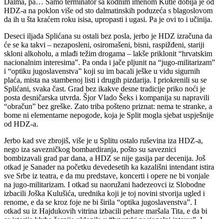
Dalma, pa… Samo terminator sa kodnim imenom Kutle dobija je od
HDZ-a na poklon više od sto dalmatinskih poduzeća s blagoslovom
da ih u šta kraćem roku isisa, upropasti i ugasi. Pa je ovi to i učinija.
Deseci iljada Splićana su ostali bez posla, jerbo je HDZ izračuna da
će se ka takvi – nezaposleni, osiromašeni, bisni, raspižđeni, stariji
skloni alkoholu, a mlađi težim drogama – lakše priklonit “hrvatskim
nacionalnim interesima”. Pa onda i jače pljunit na “jugo-militarizam”
i “optiku jugoslavenstva” koji su im bacali ješke u vidu sigurnih
plaća, mista na stambenoj listi i drugih pizdarija. I priokrenili su se
Splićani, svaka čast. Grad bez ikakve desne tradicije priko noći je
posta desničarska utvrda. Šjor Vlado Šeks i kompanija su napravili
“obračun” bez greške. Zato triba pošteno priznat: nema te stranke, a
bome ni elementarne nepogode, koja je Split mogla sjebat uspješnije
od HDZ-a.
Jerbo kad sve zbrojiš, više je u Splitu ostalo ruševina iza HDZ-a,
nego iza savezničkog bombardiranja, pošto su saveznici
bombizavali grad par dana, a HDZ se nije gasija par decenija. Još
otkad je Sanader na početku devedesetih ka kazališni intendant istira
sve Srbe iz teatra, e da mu predstave, koncerti i opere ne bi vonjale
na jugo-militarizam. I otkad su naoružani hadezeovci iz Slobodne
izbacili Joška Kulušića, urednika koji je toj novini stvorija ugled i
renome, e da se kroz foje ne bi širila “optika jugoslavenstva”. I
otkad su iz Hajdukovih vitrina izbacili pehare maršala Tita, e da bi