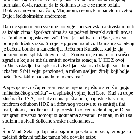
normalan čovik razumi da je Split misto koje se more pofalit
Dioklecijanovom palačom, Marjanom, rivom, kampanelom svetog
Duje i štokholmskim sindromom.
Da i ne spominjemo sve one podvige hadezeovskih aktivista u borbi
sa izdajnicima i šporkaćunima šta su pošteni hrvatski svit tili trovat
sa “optikom jugoslavenstva”. Feral je spaljivan na Pjaci, dok su
policjoti držali stražu. Smoje je pljuvan na ulici. Dalmatinskoj akciji
je bačena bomba u kancelariju. Rečenom Kulušiću, kad je tija
pokrenit novi splitski dnevni list, u Žrnovnici je dinamitom srušena
zgrada u koju se tribala smistit novinska rotacija. U HDZ-ovoj
kužini sastavljeni su spiskovi više iljada stanova iz kojih su silom
izbačeni Srbi i vojni penzioneri, a milom useljeni žitelji koji bolje
pašu “hrvatskim nacionalnim interesima”.
A specijalno značajna promjena učinjena je jušto u središtu “jugo-
militarističkog središta” – u splitskoj vojnoj luci Lora. Kad su trupe
zločinačke JNA, posli dva dana puškaranja, napustile kasarnu,
mudrom odlukom HDZ-a i državnog vodstva tu se smistija fini,
mali, pitomi, mediteranski i pitoreskni koncentracioni logor. Di su
razigrani hrvatski domoljubi godinama zatvarali, batinali, mučili sa
strujom i ubivali Splićane srpske nacionalnosti.
Šjor Vladi Šeksu je taj slučaj sigurno posebno pri srcu, jerbo je ka
tadašnji državni tužilac taman bija povuka tužbu