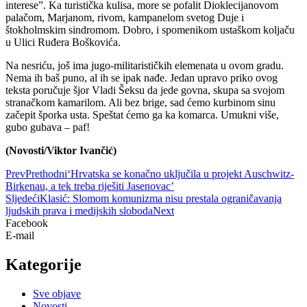
interese”. Ka turistička kulisa, more se pofalit Dioklecijanovom
palačom, Marjanom, rivom, kampanelom svetog Duje i
štokholmskim sindromom. Dobro, i spomenikom ustaškom koljaču
u Ulici Ruđera Boškovića.
Na nesriću, još ima jugo-militarističkih elemenata u ovom gradu.
Nema ih baš puno, al ih se ipak nađe. Jedan upravo priko ovog
teksta poručuje šjor Vladi Šeksu da jede govna, skupa sa svojom
stranačkom kamarilom. Ali bez brige, sad ćemo kurbinom sinu
začepit šporka usta. Speštat ćemo ga ka komarca. Umukni više,
gubo gubava – paf!
(Novosti/Viktor Ivančić)
Prev
Prethodni
‘Hrvatska se konačno uključila u projekt Auschwitz-
Birkenau, a tek treba riješiti Jasenovac’
Sljedeći
Klasić: Slomom komunizma nisu prestala ograničavanja
ljudskih prava i medijskih sloboda
Next
Facebook
E-mail
Kategorije
Sve objave
Novosti