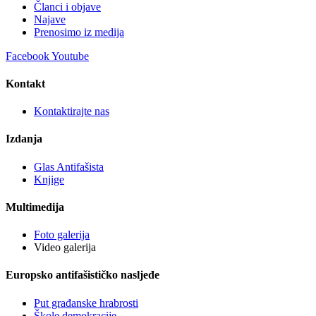
Članci i objave
Najave
Prenosimo iz medija
Facebook
Youtube
Kontakt
Kontaktirajte nas
Izdanja
Glas Antifašista
Knjige
Multimedija
Foto galerija
Video galerija
Europsko antifašističko nasljeđe
Put građanske hrabrosti
Škole demokracije