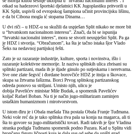
se istorija kluba šesnije uklopila u “hrvatski nacionalni interes”. I
otkad su hadezeovi športski djelatnici KK Jugoplastiku pritvorili u
KK Split, uspivši od evropskog šampiona učinit provincijsku lišinu,
e da bi Cibona mogla ić stopama Dinama…
U dvi riči – u HDZ-u su skužili da uspješan Split nikako ne more bit
u “hrvatskom nacionalnom interesu”. Znači, da bi se ispunija
“hrvatski nacionalni interes”, mora se stvorit neuspješni Split. Pa ga
je HDZ i stvorija. “Obračunom”, ka šta je tačno istaka šjor Vlado
Šeks na nedavnoj partijskoj fešti.
Zato je uz razaranje industrije, kulture, sporta i novinstva, išlo i
razaranje kolektivne memorije. Iz naziva splitskih ulica zbrisani su
splitski partizani, mada ih je iljade ginulo po sutjeskama i neretvama.
Sve one zlate šegvić i đordane borovčiće HDZ je itnija u škovace,
skupa sa žrtvama fašizma. Borci Prvog splitskog partizanskog
odreda ponovo su striljani. Umisto njih, ulicu je
dobija Pavelićev ministar Mile Budak, a spomenik Pavelićev
koljač Rafael Boban. Na ti je način jugo-militarizam zaminjen
ustaškim humanizmom i mirotvorstvom.
U istom điru je i Obala maršala Tita postala Obala Franje Tuđmana.
Neki vole reć da je tako splitska riva pala sa konja na magarca, ali ti
šta to govore su jugo-militaristički tovari. Radi takvih je šjor Vladina
stranka podigla Tuđmanu spomenik podno Pazara. Kad u Splitu vidi
brončanu figuru ličnosti koja je dala sve od sebe da uništi grad,