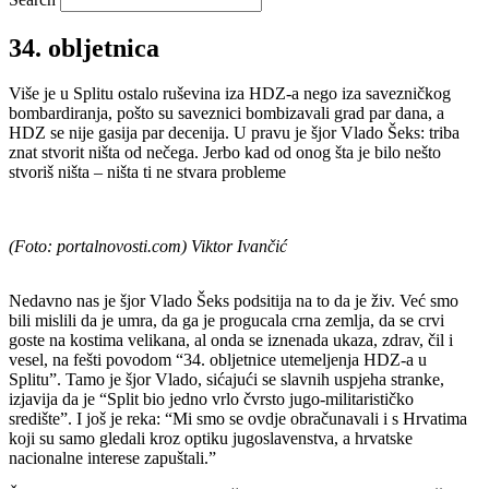
34. obljetnica
Više je u Splitu ostalo ruševina iza HDZ-a nego iza savezničkog
bombardiranja, pošto su saveznici bombizavali grad par dana, a
HDZ se nije gasija par decenija. U pravu je šjor Vlado Šeks: triba
znat stvorit ništa od nečega. Jerbo kad od onog šta je bilo nešto
stvoriš ništa – ništa ti ne stvara probleme
(Foto: portalnovosti.com) Viktor Ivančić
Nedavno nas je šjor Vlado Šeks podsitija na to da je živ. Već smo
bili mislili da je umra, da ga je progucala crna zemlja, da se crvi
goste na kostima velikana, al onda se iznenada ukaza, zdrav, čil i
vesel, na fešti povodom “34. obljetnice utemeljenja HDZ-a u
Splitu”. Tamo je šjor Vlado, sićajući se slavnih uspjeha stranke,
izjavija da je “Split bio jedno vrlo čvrsto jugo-militarističko
središte”. I još je reka: “Mi smo se ovdje obračunavali i s Hrvatima
koji su samo gledali kroz optiku jugoslavenstva, a hrvatske
nacionalne interese zapuštali.”