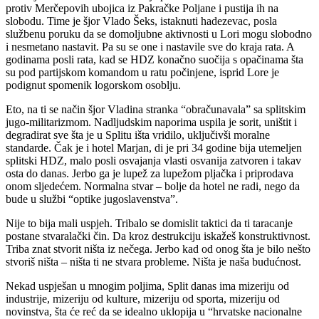
protiv Merčepovih ubojica iz Pakračke Poljane i pustija ih na
slobodu. Time je šjor Vlado Šeks, istaknuti hadezevac, posla
službenu poruku da se domoljubne aktivnosti u Lori mogu slobodno
i nesmetano nastavit. Pa su se one i nastavile sve do kraja rata. A
godinama posli rata, kad se HDZ konačno suočija s opačinama šta
su pod partijskom komandom u ratu počinjene, isprid Lore je
podignut spomenik logorskom osoblju.
Eto, na ti se način šjor Vladina stranka “obračunavala” sa splitskim
jugo-militarizmom. Nadljudskim naporima uspila je sorit, uništit i
degradirat sve šta je u Splitu išta vridilo, uključivši moralne
standarde. Čak je i hotel Marjan, di je pri 34 godine bija utemeljen
splitski HDZ, malo posli osvajanja vlasti osvanija zatvoren i takav
osta do danas. Jerbo ga je lupež za lupežom pljačka i priprodava
onom sljedećem. Normalna stvar – bolje da hotel ne radi, nego da
bude u službi “optike jugoslavenstva”.
Nije to bija mali uspjeh. Tribalo se domislit taktici da ti taracanje
postane stvaralački čin. Da kroz destrukciju iskažeš konstruktivnost.
Triba znat stvorit ništa iz nečega. Jerbo kad od onog šta je bilo nešto
stvoriš ništa – ništa ti ne stvara probleme. Ništa je naša budućnost.
Nekad uspješan u mnogim poljima, Split danas ima mizeriju od
industrije, mizeriju od kulture, mizeriju od sporta, mizeriju od
novinstva, šta će reć da se idealno uklopija u “hrvatske nacionalne