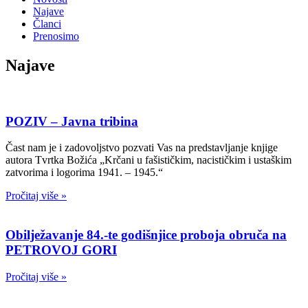
Najave
Članci
Prenosimo
Najave
POZIV – Javna tribina
Čast nam je i zadovoljstvo pozvati Vas na predstavljanje knjige
autora Tvrtka Božića „Krčani u fašističkim, nacističkim i ustaškim
zatvorima i logorima 1941. – 1945.“
Pročitaj više »
Obilježavanje 84.-te godišnjice proboja obruča na
PETROVOJ GORI
Pročitaj više »