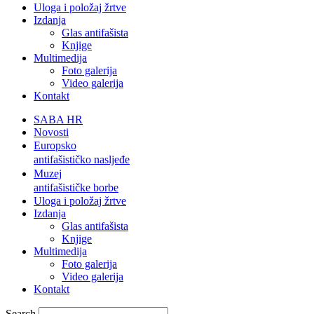
Uloga i položaj žrtve
Izdanja
Glas antifašista
Knjige
Multimedija
Foto galerija
Video galerija
Kontakt
SABA HR
Novosti
Europsko
antifašističko nasljeđe
Muzej
antifašističke borbe
Uloga i položaj žrtve
Izdanja
Glas antifašista
Knjige
Multimedija
Foto galerija
Video galerija
Kontakt
Search