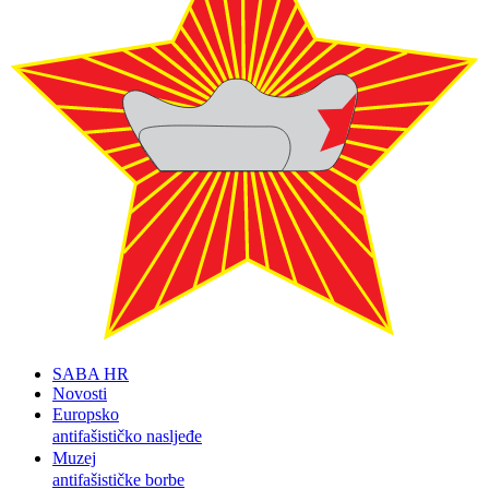
SABA HR
Novosti
Europsko
antifašističko nasljeđe
Muzej
antifašističke borbe