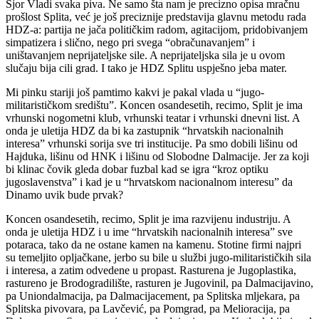
Šjor Vladi svaka piva. Ne samo šta nam je precizno opisa mračnu
prošlost Splita, već je još preciznije predstavija glavnu metodu rada
HDZ-a: partija ne jača političkim radom, agitacijom, pridobivanjem
simpatizera i slično, nego pri svega “obračunavanjem” i
uništavanjem neprijateljske sile. A neprijateljska sila je u ovom
slučaju bija cili grad. I tako je HDZ Splitu uspješno jeba mater.
Mi pinku stariji još pamtimo kakvi je pakal vlada u “jugo-
militarističkom središtu”. Koncen osandesetih, recimo, Split je ima
vrhunski nogometni klub, vrhunski teatar i vrhunski dnevni list. A
onda je uletija HDZ da bi ka zastupnik “hrvatskih nacionalnih
interesa” vrhunski sorija sve tri institucije. Pa smo dobili lišinu od
Hajduka, lišinu od HNK i lišinu od Slobodne Dalmacije. Jer za koji
bi klinac čovik gleda dobar fuzbal kad se igra “kroz optiku
jugoslavenstva” i kad je u “hrvatskom nacionalnom interesu” da
Dinamo uvik bude prvak?
Koncen osandesetih, recimo, Split je ima razvijenu industriju. A
onda je uletija HDZ i u ime “hrvatskih nacionalnih interesa” sve
potaraca, tako da ne ostane kamen na kamenu. Stotine firmi najpri
su temeljito opljačkane, jerbo su bile u službi jugo-militarističkih sila
i interesa, a zatim odvedene u propast. Rasturena je Jugoplastika,
rastureno je Brodogradilište, rasturen je Jugovinil, pa Dalmacijavino,
pa Uniondalmacija, pa Dalmacijacement, pa Splitska mljekara, pa
Splitska pivovara, pa Lavčević, pa Pomgrad, pa Melioracija, pa