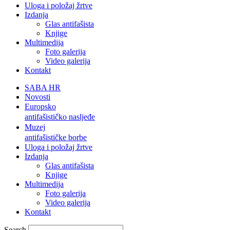
Uloga i položaj žrtve
Izdanja
Glas antifašista
Knjige
Multimedija
Foto galerija
Video galerija
Kontakt
SABA HR
Novosti
Europsko
antifašističko nasljeđe
Muzej
antifašističke borbe
Uloga i položaj žrtve
Izdanja
Glas antifašista
Knjige
Multimedija
Foto galerija
Video galerija
Kontakt
Search