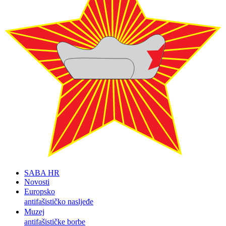
SABA HR
Novosti
Europsko
antifašističko nasljeđe
Muzej
antifašističke borbe