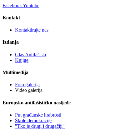
Facebook
Youtube
Kontakt
Kontaktirajte nas
Izdanja
Glas Antifašista
Knjige
Multimedija
Foto galerija
Video galerija
Europsko antifašističko nasljeđe
Put građanske hrabrosti
Škole demokracije
"Tko je drugi i drugačiji"