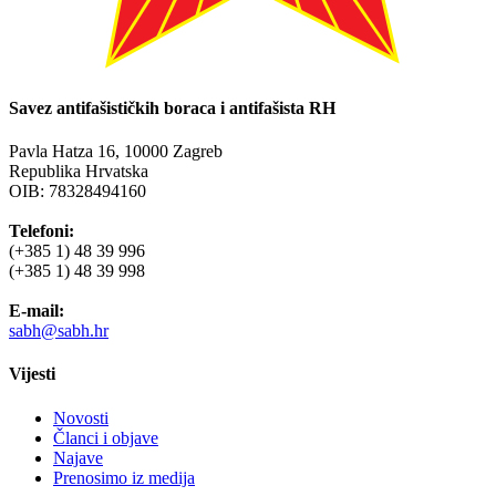
Savez antifašističkih boraca i antifašista RH
Pavla Hatza 16,
10000 Zagreb
Republika Hrvatska
OIB: 78328494160
Telefoni:
(+385 1) 48 39 996
(+385 1) 48 39 998
E-mail:
sabh@sabh.hr
Vijesti
Novosti
Članci i objave
Najave
Prenosimo iz medija