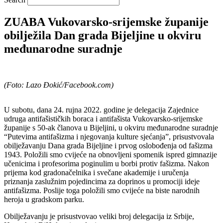
ZUABA Vukovarsko-srijemske županije
obilježila Dan grada Bijeljine u okviru
međunarodne suradnje
(Foto: Lazo Đokić/Facebook.com)
U subotu, dana 24. rujna 2022. godine je delegacija Zajednice
udruga antifašističkih boraca i antifašista Vukovarsko-srijemske
županije s 50-ak članova u Bijeljini, u okviru međunarodne suradnje
“Putevima antifašizma i njegovanja kulture sjećanja”, prisustvovala
obilježavanju Dana grada Bijeljine i prvog oslobođenja od fašizma
1943. Položili smo cvijeće na obnovljeni spomenik ispred gimnazije
učenicima i profesorima poginulim u borbi protiv fašizma. Nakon
prijema kod gradonačelnika i svečane akademije i uručenja
priznanja zaslužnim pojedincima za doprinos u promociji ideje
antifašizma. Poslije toga položili smo cvijeće na biste narodnih
heroja u gradskom parku.
Obilježavanju je prisustvovao veliki broj delegacija iz Srbije,