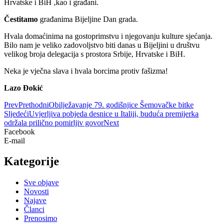
Hrvatske i BiH ,kao i građani.
Čestitamo
građanima Bijeljine Dan grada.
Hvala domaćinima na gostoprimstvu i njegovanju kulture sjećanja.
Bilo nam je veliko zadovoljstvo biti danas u Bijeljini u društvu
velikog broja delegacija s prostora Srbije, Hrvatske i BiH.
Neka je vječna slava i hvala borcima protiv fašizma!
Lazo Đokić
Prev
Prethodni
Obilježavanje 79. godišnjice Šemovačke bitke
Sljedeći
Uvjerljiva pobjeda desnice u Italiji, buduća premijerka
održala prilično pomirljiv govor
Next
Facebook
E-mail
Kategorije
Sve objave
Novosti
Najave
Članci
Prenosimo