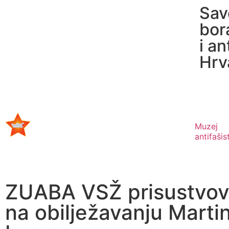
Sav
bor
i an
Hrv
Muzej
antifaši
ZUABA VSŽ prisustvov
na obilježavanju Marti