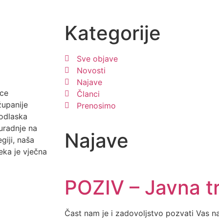
Kategorije
Sve objave
Novosti
Najave
ice
Članci
županije
Prenosimo
 odlaska
uradnje na
Najave
giji, naša
eka je vječna
POZIV – Javna tr
Čast nam je i zadovoljstvo pozvati Vas na