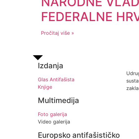
NARODNE VLAD
FEDERALNE HR
Pročitaj više »
Izdanja
Udrug
Glas Antifašista
sust
Knjige
zakla
Multimedija
Foto galerija
Video galerija
Europsko antifašističko