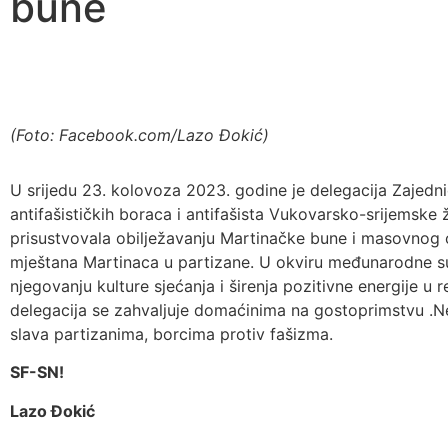
bune
(Foto: Facebook.com/Lazo Đokić)
U srijedu 23. kolovoza 2023. godine je delegacija Zajedn
antifašističkih boraca i antifašista Vukovarsko-srijemske 
prisustvovala obilježavanju Martinačke bune i masovnog
mještana Martinaca u partizane. U okviru međunarodne s
njegovanju kulture sjećanja i širenja pozitivne energije u re
delegacija se zahvaljuje domaćinima na gostoprimstvu .N
slava partizanima, borcima protiv fašizma.
SF-SN!
Lazo Đokić