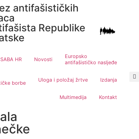
ez antifašističkih
aca
tifašista Republike
atske
Europsko
SABA HR
Novosti
antifašističko nasljeđe
Uloga i položaj žrtve
Izdanja
stičke borbe
Multimedija
Kontakt
ala
nečke