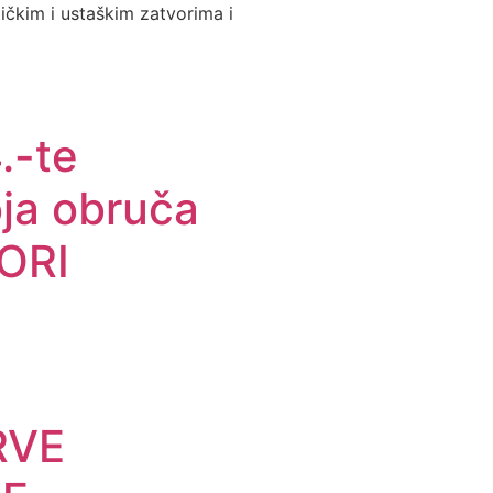
tičkim i ustaškim zatvorima i
.-te
oja obruča
ORI
RVE