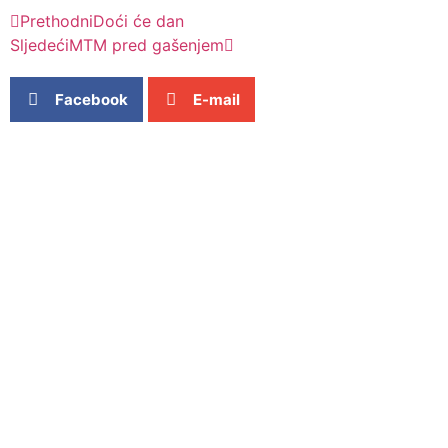
Prethodni
Doći će dan
Sljedeći
MTM pred gašenjem
Facebook
E-mail