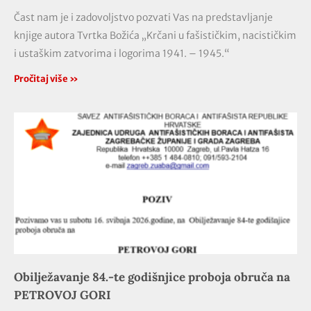
Čast nam je i zadovoljstvo pozvati Vas na predstavljanje
knjige autora Tvrtka Božića „Krčani u fašističkim, nacističkim
i ustaškim zatvorima i logorima 1941. – 1945.“
Pročitaj više »
Obilježavanje 84.-te godišnjice proboja obruča na
PETROVOJ GORI