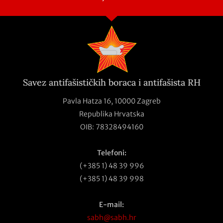
Savez antifašističkih boraca i antifašista RH
Pavla Hatza 16,
10000 Zagreb
Republika Hrvatska
OIB: 78328494160
Telefoni:
(+385 1) 48 39 996
(+385 1) 48 39 998
E-mail:
sabh@sabh.hr