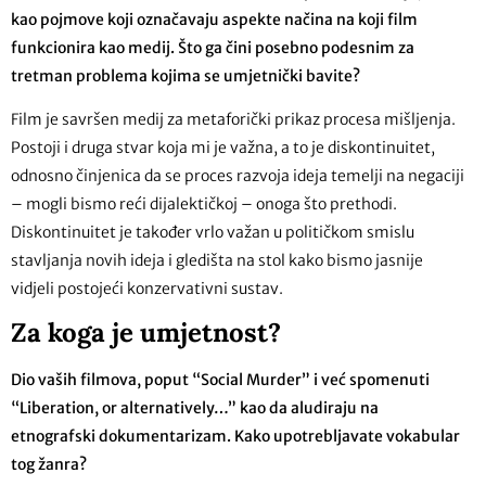
kao pojmove koji označavaju aspekte načina na koji film
funkcionira kao medij. Što ga čini posebno podesnim za
tretman problema kojima se umjetnički bavite?
Film je savršen medij za metaforički prikaz procesa mišljenja.
Postoji i druga stvar koja mi je važna, a to je diskontinuitet,
odnosno činjenica da se proces razvoja ideja temelji na negaciji
– mogli bismo reći dijalektičkoj – onoga što prethodi.
Diskontinuitet je također vrlo važan u političkom smislu
stavljanja novih ideja i gledišta na stol kako bismo jasnije
vidjeli postojeći konzervativni sustav.
Za koga je umjetnost?
Dio vaših filmova, poput “Social Murder” i već spomenuti
“Liberation, or alternatively…” kao da aludiraju na
etnografski dokumentarizam. Kako upotrebljavate vokabular
tog žanra?