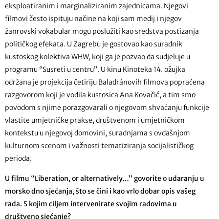
eksploatiranim i marginaliziranim zajednicama. Njegovi
filmovi često ispituju načine na koji sam medij i njegov
žanrovski vokabular mogu poslužiti kao sredstva postizanja
političkog efekata. U Zagrebu je gostovao kao suradnik
kustoskog kolektiva WHW, koji ga je pozvao da sudjeluje u
programu “Susreti u centru”. U kinu Kinoteka 14. ožujka
održana je projekcija četiriju Baladránovih filmova popraćena
razgovorom koji je vodila kustosica Ana Kovačić, a tim smo
povodom s njime porazgovarali o njegovom shvaćanju funkcije
vlastite umjetničke prakse, društvenom i umjetničkom
kontekstu u njegovoj domovini, suradnjama s ovdašnjom
kulturnom scenom i važnosti tematiziranja socijalističkog
perioda.
U filmu “Liberation, or alternatively…” govorite o udaranju u
morsko dno sjećanja, što se čini i kao vrlo dobar opis vašeg
rada. S kojim ciljem intervenirate svojim radovima u
društveno sjećanje?