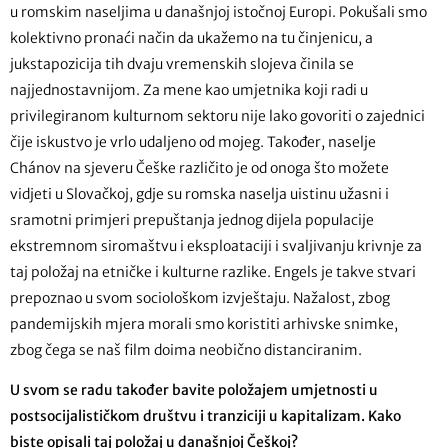
u romskim naseljima u današnjoj istočnoj Europi. Pokušali smo
kolektivno pronaći način da ukažemo na tu činjenicu, a
jukstapozicija tih dvaju vremenskih slojeva činila se
najjednostavnijom. Za mene kao umjetnika koji radi u
privilegiranom kulturnom sektoru nije lako govoriti o zajednici
čije iskustvo je vrlo udaljeno od mojeg. Također, naselje
Chánov na sjeveru Češke različito je od onoga što možete
vidjeti u Slovačkoj, gdje su romska naselja uistinu užasni i
sramotni primjeri prepuštanja jednog dijela populacije
ekstremnom siromaštvu i eksploataciji i svaljivanju krivnje za
taj položaj na etničke i kulturne razlike. Engels je takve stvari
prepoznao u svom sociološkom izvještaju. Nažalost, zbog
pandemijskih mjera morali smo koristiti arhivske snimke,
zbog čega se naš film doima neobično distanciranim.
U svom se radu također bavite položajem umjetnosti u
postsocijalističkom društvu i tranziciji u kapitalizam. Kako
biste opisali taj položaj u današnjoj Češkoj?