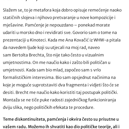
Slažem se, to je metafora koja dobro opisuje remećenje naoko
statičnih slojeva i njihovo pretvaranje u nove kompozicije i
mješavine. Pamćenje je nepouzdano – ponekad morate
udariti u morsko dno i revidirati sve. Govorio sam o tome na
prezentaciji u Kinoteci. Kada me Ana Kovačić iz WHW-a pitala
da navedem ljude koji su utjecali na moj rad, naveo
sam Bertolta Brechta, što nije tako često u vizualnim
umjetnostima. On me naučio kako i zašto bili političan u
umjetnosti. Kada sam bio mlad, započeo sam s vrlo
formalističkim interesima. Bio sam opsjednut načinima na
koje je moguće suprotstaviti dva fragmenta i vidjeti što će se
desiti. Brecht me naučio kako koristiti taj postupak politički.
Montaža se ne tiče puke radosti zajedničkog funkcioniranja
dviju slika, nego političkih efekata te procedure.
Teme diskontinuiteta, pamćenja i okvira često su prisutne u
vašem radu. Možemo ih shvatiti kao dio političke teorije, ali i