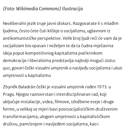
(Foto: Wikimedia Commons) Ilustracija
Neoliberalni jezik truje javni diskurs. Razgovarate li s mlađim
ljudima, često ćete čuti klišeje o socijalizmu, uglavnom iz
antikomunističke perspektive. Velik broj ljudi reći će vam da je
socijalizam bio opasan i neželjen te da ta čudna mješavina
ideja poput kompetitivnog kapitalizma pod krinkom
demokracije i liberalizma predstavlja najbolji mogući
status
quo
, govori češki vizualni umjetnik o nasljeđu socijalizma i ulozi
umjetnosti u kapitalizmu
Zbyněk Baladrán češki je vizualni umjetnik rođen 1973. u
Pragu. Njegov raznovrstan i interdisciplinaran rad, koji
uključuje instalacije, videa, filmove, izložbene eseje i druge
forme, u velikoj se mjeri bavi postsocijalističkim društvenim
transformacijama, ulogom umjetnosti u kapitalističkom
društvu, pamćenjem i nasljeđem socijalizma, kao i