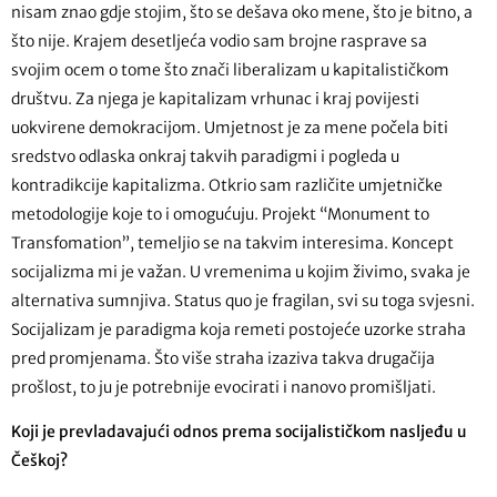
nisam znao gdje stojim, što se dešava oko mene, što je bitno, a
što nije. Krajem desetljeća vodio sam brojne rasprave sa
svojim ocem o tome što znači liberalizam u kapitalističkom
društvu. Za njega je kapitalizam vrhunac i kraj povijesti
uokvirene demokracijom. Umjetnost je za mene počela biti
sredstvo odlaska onkraj takvih paradigmi i pogleda u
kontradikcije kapitalizma. Otkrio sam različite umjetničke
metodologije koje to i omogućuju. Projekt “Monument to
Transfomation”, temeljio se na takvim interesima. Koncept
socijalizma mi je važan. U vremenima u kojim živimo, svaka je
alternativa sumnjiva. Status quo je fragilan, svi su toga svjesni.
Socijalizam je paradigma koja remeti postojeće uzorke straha
pred promjenama. Što više straha izaziva takva drugačija
prošlost, to ju je potrebnije evocirati i nanovo promišljati.
Koji je prevladavajući odnos prema socijalističkom nasljeđu u
Češkoj?