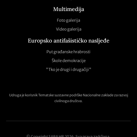
Multimedija
Foto galerija
Video galerija
Europsko antifašističko nasljeđe
Put građanske hrabrosti
Škole demokracije
"Tko je drugi i drugačiji"
Udruga je korisnik Tematske sustavne podrške Nacionalne zaklade za razvoj
civilnoga društva.
© Copyright SABA HR 2026. Sva prava zadržana.