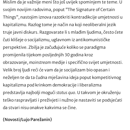
Mislim da je važnije meni što još uvijek spominjem te teme. U
svojim novijim radovima, poput “The Signature of Certain
Things”, nastojim iznova razotkriti kontradikcije umjetnosti u
kapitalizmu. Razlog tome je način na koji neoliberalni jezik
truje javni diskurs. Razgovarate li s mlađim ljudima, često ćete
čuti klišeje o socijalizmu, uglavnom iz antikomunističke
perspektive. Zbilja je začuđujuće koliko se paradigma
promijenila tijekom posljednjih 30 godina kroz
obrazovanje,
mainstream
medije i specifično svijet umjetnosti.
Velik broj ljudi reći će vam da je socijalizam bio opasan i
neželjen te da ta čudna mješavina ideja poput kompetitivnog
kapitalizma pod krinkom demokracije i liberalizma
predstavlja najbolji mogući
status quo
. U takvom je okruženju
teško raspravljati i preživjeti i nužno je nastaviti se podsjećati
da stvari nisu onakve kakvima se čine.
(Novosti/Lujo Parežanin)