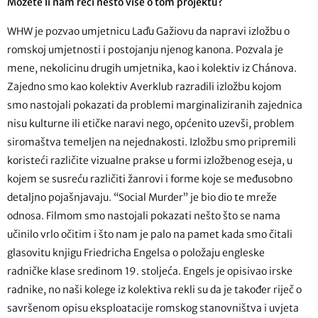
Možete li nam reći nešto više o tom projektu?
WHW je pozvao umjetnicu Laďu Gažiovu da napravi izložbu o
romskoj umjetnosti i postojanju njenog kanona. Pozvala je
mene, nekolicinu drugih umjetnika, kao i kolektiv iz Chánova.
Zajedno smo kao kolektiv Averklub razradili izložbu kojom
smo nastojali pokazati da problemi marginaliziranih zajednica
nisu kulturne ili etičke naravi nego, općenito uzevši, problem
siromaštva temeljen na nejednakosti. Izložbu smo pripremili
koristeći različite vizualne prakse u formi izložbenog eseja, u
kojem se susreću različiti žanrovi i forme koje se međusobno
detaljno pojašnjavaju. “Social Murder” je bio dio te mreže
odnosa. Filmom smo nastojali pokazati nešto što se nama
učinilo vrlo očitim i što nam je palo na pamet kada smo čitali
glasovitu knjigu Friedricha Engelsa o položaju engleske
radničke klase sredinom 19. stoljeća. Engels je opisivao irske
radnike, no naši kolege iz kolektiva rekli su da je također riječ o
savršenom opisu eksploatacije romskog stanovništva i uvjeta