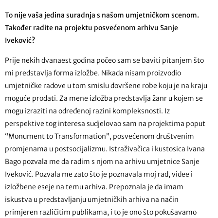
To nije vaša jedina suradnja s našom umjetničkom scenom.
Također radite na projektu posvećenom arhivu Sanje
Iveković?
Prije nekih dvanaest godina počeo sam se baviti pitanjem što
mi predstavlja forma izložbe. Nikada nisam proizvodio
umjetničke radove u tom smislu dovršene robe koju je na kraju
moguće prodati. Za mene izložba predstavlja žanr u kojem se
mogu izraziti na određenoj razini kompleksnosti. Iz
perspektive tog interesa sudjelovao sam na projektima poput
“Monument to Transformation”, posvećenom društvenim
promjenama u postsocijalizmu. Istraživačica i kustosica Ivana
Bago pozvala me da radim s njom na arhivu umjetnice Sanje
Iveković. Pozvala me zato što je poznavala moj rad, videe i
izložbene eseje na temu arhiva. Prepoznala je da imam
iskustva u predstavljanju umjetničkih arhiva na način
primjeren različitim publikama, i to je ono što pokušavamo