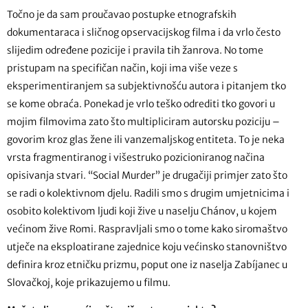
Točno je da sam proučavao postupke etnografskih
dokumentaraca i sličnog opservacijskog filma i da vrlo često
slijedim određene pozicije i pravila tih žanrova. No tome
pristupam na specifičan način, koji ima više veze s
eksperimentiranjem sa subjektivnošću autora i pitanjem tko
se kome obraća. Ponekad je vrlo teško odrediti tko govori u
mojim filmovima zato što multipliciram autorsku poziciju –
govorim kroz glas žene ili vanzemaljskog entiteta. To je neka
vrsta fragmentiranog i višestruko pozicioniranog načina
opisivanja stvari. “Social Murder” je drugačiji primjer zato što
se radi o kolektivnom djelu. Radili smo s drugim umjetnicima i
osobito kolektivom ljudi koji žive u naselju Chánov, u kojem
većinom žive Romi. Raspravljali smo o tome kako siromaštvo
utječe na eksploatirane zajednice koju većinsko stanovništvo
definira kroz etničku prizmu, poput one iz naselja Zabíjanec u
Slovačkoj, koje prikazujemo u filmu.