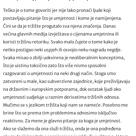
Teško je o tome govoriti jer nije lako pronaći ljude koji
postavljaju pitanje što je umjetnost i kome je namijenjena.
Čini se da je tržište progutalo sva njena značenja. Danas
većina glavnih medija izvještava o cijenama umjetnina ili
koristi tržišnu retoriku. Svako malo čujete o tome kako je
netko postigao neki uspjeh ili osvojio neku nagradu negdje.
Svaka misao o zbilji uokvirena je neoliberalnim konceptima,
što je uistinu toksično zato što više nismo sposobni
razgovarati o umjetnosti na neki drugi način. Stoga smo
zatvoreni u male, kao subverzivne zajednice, koje preživljavaju
na državnim i europskim potporama, dok ostatak ljudi oko
umjetnosti sudjeluje u raznim derivatima tržišnih odnosa.
Mučimo se s jezikom tržišta koji nam se nameće. Posebno me
brine što se prema tim problemima odnosimo isključivo
reaktivno. Za mene je glavno pitanje za koga je umjetnost.
Ako se slažemo da ona služi tržištu, onda je ona podređena