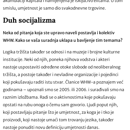
akumulaciji kapitala i namijenjena je isključivo elitama. U tom
smislu, umjetnost je samo dio svakodnevne trgovine.
Duh socijalizma
Neka od pitanja koja ste upravo naveli postavlja i kolektiv
WHW. Kako se vaša suradnja uklapa u bavljenje tim temama?
Logika tržišta također se odnosi i na muzeje i brojne kulturne
institucije. Neki od njih, poneka njihova vodstva i akteri
nastoje uspostaviti određene otoke slobode od neoliberalnog
tržišta, a postoje također i nevladine organizacije i pojedinci
koji pokušavaju raditi istu stvar. Članice WHW-a poznajem već
godinama – upoznali smo se 2005. ili 2006. i surađivali smo na
raznim izložbama. Radi se o aktivnostima koje pokušavaju
opstati na rubu onoga o čemu sam govorio. Ljudi poput njih,
koji postavljaju pitanje što je umjetnost, za koga je i tko je
proizvodi, koji nastoje umaći tom trovanju jezika, također
nastoje ponuditi novu definiciju umjetnosti danas.