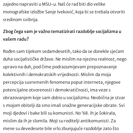
zajedno napraviti u MSU-u. Naš će rad biti dio velike
monografske izložbe Sanje Iveković, koja bi se trebala otvoriti
sredinom svibnja.
Zbog čega vam je važno tematizirati razdoblje socijalizma u
vašem radu?
Rođen sam tijekom sedamdesetih, tako da se donekle sjećam
duha socijalističke države. Ne mislim na njezinu realnost, nego
upravo na duh, pod čime podrazumijevam prepoznavanje
kolektivnih i demokratskih vrijednosti. Mislim da moja
percepcija suvremenih fenomena poput interneta, njegove
potencijalne otvorenosti i demokratičnosti, ima veze s
obrazovanjem koje sam dobio u socijalizmu. Neobična je stvar
s mojom obitelji da smo imali snažne generacijske obrate. Svi
moji djedovi i bake bili su komunisti. No ’68. ih je šokirala,
mislim da ih je slomila. Moji su roditelji antikomunisti. Za
mene su devedesete bile vrlo zbunjujuće razdoblje zato što