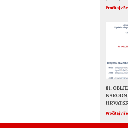
Pročitaj viš
81. OBL
NARODNE
HRVATS
Pročitaj viš