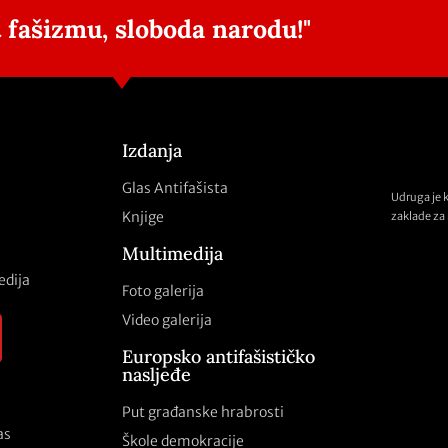
 fašizmu, sloboda narodu!"
Izdanja
Glas Antifašista
Udruga je 
Knjige
zaklade za 
Multimedija
edija
Foto galerija
Video galerija
Europsko antifašističko
nasljeđe
Put građanske hrabrosti
as
Škole demokracije