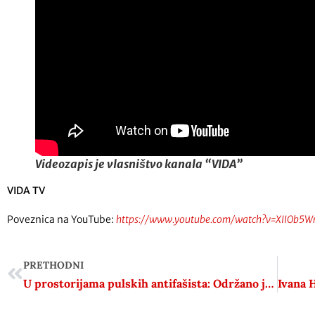
Videozapis je vlasništvo kanala “VIDA”
VIDA TV
Poveznica na YouTube:
https://www.youtube.com/watch?v=XIIOb5W
PRETHODNI
U prostorijama pulskih antifašista: Održano javno predavanje o slovenskoj prijateljici Anne Frank