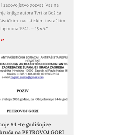
 i zadovoljstvo pozvati Vas na
nje knjige autora Tvrtka Božića
ašističkim, nacističkim i ustaškim
 logorima 1941. – 1945.“
e »
anje 84.-te godišnjice
obruča na PETROVOJ GORI