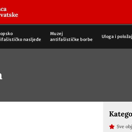
aca
rvatske
ropsko
Muzej
Uloga i položa
ifašističko nasljeđe
antifašističke borbe
a
Katego
Sve ob