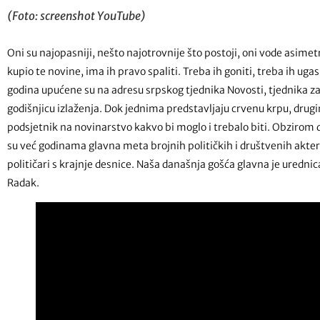
(Foto: screenshot YouTube)
Oni su najopasniji, nešto najotrovnije što postoji, oni vode asimetri
kupio te novine, ima ih pravo spaliti. Treba ih goniti, treba ih ugas
godina upućene su na adresu srpskog tjednika Novosti, tjednika za
godišnjicu izlaženja. Dok jednima predstavljaju crvenu krpu, drug
podsjetnik na novinarstvo kakvo bi moglo i trebalo biti. Obzirom 
su već godinama glavna meta brojnih političkih i društvenih akte
političari s krajnje desnice. Naša današnja gošća glavna je uredn
Radak.