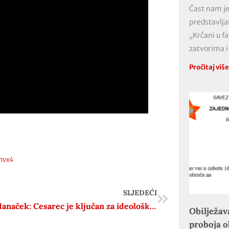
Čast nam je
predstavlja
„Krčani u f
zatvorima i
Pročitaj viš
nvx4
SLJEDEĆI
Ivana Hanaček: Cesarec je ključan za ideološko oblikovanje grupe Zemlja
Obilježav
proboja 