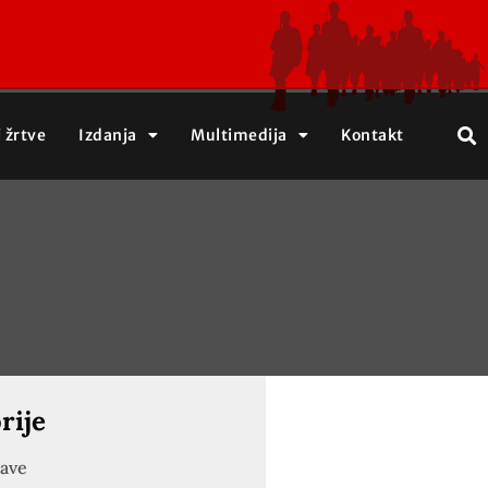
j žrtve
Izdanja
Multimedija
Kontakt
rije
jave