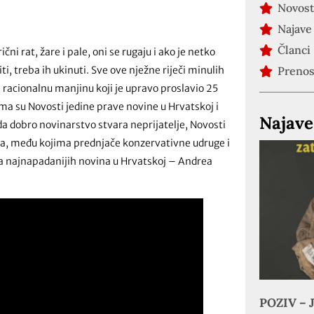
Novost
Najave
Članci
čni rat, žare i pale, oni se rugaju i ako je netko
iti, treba ih ukinuti. Sve ove nježne riječi minulih
Preno
 racionalnu manjinu koji je upravo proslavio 25
ima su Novosti jedine prave novine u Hrvatskoj i
Najave
da dobro novinarstvo stvara neprijatelje, Novosti
ra, među kojima prednjače konzervativne udruge i
ica najnapadanijih novina u Hrvatskoj – Andrea
POZIV – J