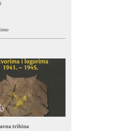
i
simo
avna tribina