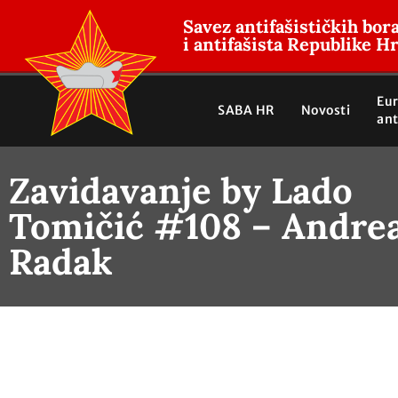
Savez antifašističkih bor
i antifašista Republike H
Eu
SABA HR
Novosti
ant
Zavidavanje by Lado
Tomičić #108 – Andre
Radak