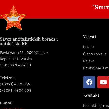
"Smrt
Vijesti
Savez antifašističkih boraca i
antifašista RH
Novosti
Pavla Hatza 16,
10000 Zagreb
Članci i objave
Republika Hrvatska
Najave
OIB: 78328494160
Prenosimo iz m
Telefoni:
(+385 1) 48 39 996
(+385 1) 48 39 998
Kontakt
E-mail:
Kontaktirajte n