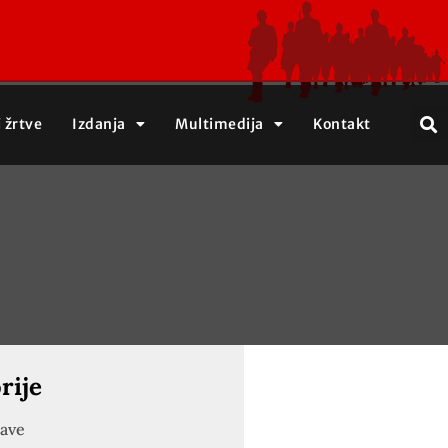
j žrtve
Izdanja
Multimedija
Kontakt
rije
jave