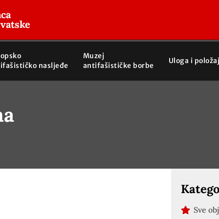
aca
rvatske
ropsko
Muzej
Uloga i položa
ifašističko nasljeđe
antifašističke borbe
ma
Katego
Sve ob