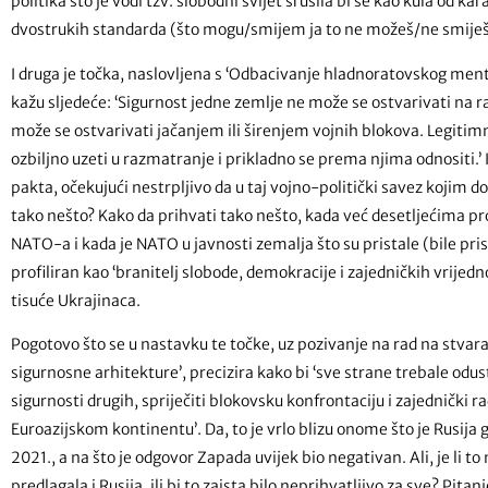
politika što je vodi tzv. slobodni svijet srušila bi se kao kula od ka
dvostrukih standarda (što mogu/smijem ja to ne možeš/ne smiješ 
I druga je točka, naslovljena s ‘Odbacivanje hladnoratovskog ment
kažu sljedeće: ‘Sigurnost jedne zemlje ne može se ostvarivati na r
može se ostvarivati jačanjem ili širenjem vojnih blokova. Legitim
ozbiljno uzeti u razmatranje i prikladno se prema njima odnositi.’ 
pakta, očekujući nestrpljivo da u taj vojno-politički savez kojim d
tako nešto? Kako da prihvati tako nešto, kada već desetljećima pr
NATO-a i kada je NATO u javnosti zemalja što su pristale (bile prisi
profiliran kao ‘branitelj slobode, demokracije i zajedničkih vrijedn
tisuće Ukrajinaca.
Pogotovo što se u nastavku te točke, uz pozivanje na rad na stvar
sigurnosne arhitekture’, precizira kako bi ‘sve strane trebale odu
sigurnosti drugih, spriječiti blokovsku konfrontaciju i zajednički ra
Euroazijskom kontinentu’. Da, to je vrlo blizu onome što je Rusija
2021., a na što je odgovor Zapada uvijek bio negativan. Ali, je li t
predlagala i Rusija, ili bi to zaista bilo neprihvatljivo za sve? Pitanj