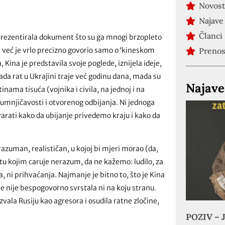
Novost
Najave
Članci
 prezentirala dokument što su ga mnogi brzopleto
, već je vrlo precizno govorio samo o ‘kineskom
Preno
 Kina je predstavila svoje poglede, iznijela ideje,
ada rat u Ukrajini traje već godinu dana, mada su
Najave
inama tisuća (vojnika i civila, na jednoj i na
sumnjičavosti i otvorenog odbijanja. Ni jednoga
varati kako da ubijanje privedemo kraju i kako da
azuman, realističan, u kojoj bi mjeri morao (da,
etu kojim caruje nerazum, da ne kažemo: ludilo, za
 ni prihvaćanja. Najmanje je bitno to, što je Kina
 se nije bespogovorno svrstala ni na koju stranu.
zvala Rusiju kao agresora i osudila ratne zločine,
POZIV – J