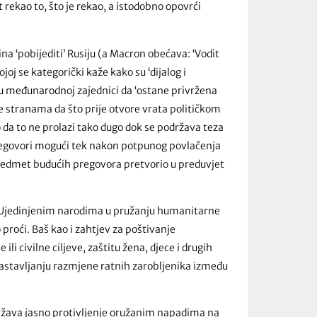
rekao to, što je rekao, a istodobno opovrći
a ‘pobijediti’ Rusiju (a Macron obećava: ‘Vodit
joj se kategorički kaže kako su ‘dijalog i
uku međunarodnoj zajednici da ‘ostane privržena
stranama da što prije otvore vrata političkom
 da to ne prolazi tako dugo dok se podržava teza
 pregovori mogući tek nakon potpunog povlačenja
 predmet budućih pregovora pretvorio u preduvjet
 Ujedinjenim narodima u pružanju humanitarne
 proći. Baš kao i zahtjev za poštivanje
 civilne ciljeve, zaštitu žena, djece i drugih
nastavljanju razmjene ratnih zarobljenika između
ražava jasno protivljenje oružanim napadima na