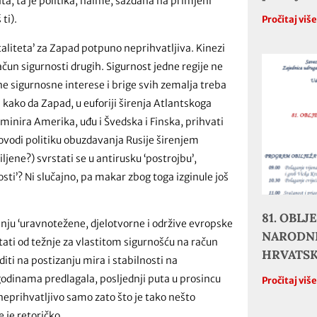
rata, ta je politika, naime, sazdana na primjeni
ti).
Pročitaj viš
aliteta’ za Zapad potpuno neprihvatljiva. Kinezi
ačun sigurnosti drugih. Sigurnost jedne regije ne
ne sigurnosne interese i brige svih zemalja treba
I kako da Zapad, u euforiji širenja Atlantskoga
ominira Amerika, uđu i Švedska i Finska, prihvati
ovodi politiku obuzdavanja Rusije širenjem
ljene?) svrstati se u antirusku ‘postrojbu’,
osti’? Ni slučajno, pa makar zbog toga izginule još
81. OBL
anju ‘uravnotežene, djelotvorne i održive evropske
NARODNE
stati od težnje za vlastitom sigurnošću na račun
HRVATS
diti na postizanju mira i stabilnosti na
 godinama predlagala, posljednji puta u prosincu
Pročitaj viš
o neprihvatljivo samo zato što je tako nešto
e je retoričko.