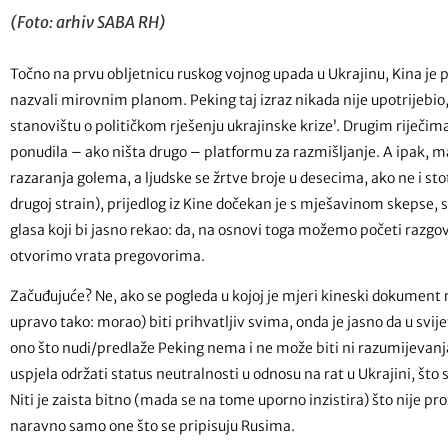
(Foto: arhiv SABA RH)
Točno na prvu obljetnicu ruskog vojnog upada u Ukrajinu, Kina je
nazvali mirovnim planom. Peking taj izraz nikada nije upotrijebio
stanovištu o političkom rješenju ukrajinske krize’. Drugim riječima,
ponudila – ako ništa drugo – platformu za razmišljanje. A ipak, m
razaranja golema, a ljudske se žrtve broje u desecima, ako ne i stot
drugoj strain), prijedlog iz Kine dočekan je s mješavinom skepse, 
glasa koji bi jasno rekao: da, na osnovi toga možemo početi razgo
otvorimo vrata pregovorima.
Začuđujuće? Ne, ako se pogleda u kojoj je mjeri kineski dokument r
upravo tako: morao) biti prihvatljiv svima, onda je jasno da u svij
ono što nudi/predlaže Peking nema i ne može biti ni razumijevanja,
uspjela održati status neutralnosti u odnosu na rat u Ukrajini, što
Niti je zaista bitno (mada se na tome uporno inzistira) što nije pro
naravno samo one što se pripisuju Rusima.