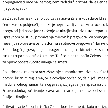
propagandisti rade na ‘nemogućem zadatku’: priznati da je Bennet 
njegovu izjavu).
Za Zapad koji neskriveno podržava najavu Zelenskoga da će Ukrajin
ćemo vas do pobjede’) jednako je neprihvatljiva i četvrta točka u ko
pregovori jedino valjano rješenje za ukrajinsku krizu’, uz prepor
ispravnom pristupu promicanja mirovnih pregovora i da pomogne 
rješenju i stvore uvjete i platformu za obnovu pregovora.’ Naravno
Zelenskog (njegova, ili njemu sugerirana, nije ni bitno) kako su
ruskih trupa s područja Ukrajine. To, što je na taj način Zelenski
za njihov početak, očito nikoga ne smeta.
Poduzimanje mjera za razrješavanje humanitarne krize, podrška
pomoći kriznim regijama, to je dovoljno općenito, da bi još i moglo
međunarodnog humanitarnog prava, izbjegavanje napada na civile ili
žrtava sukoba, poštivanje prava ratnih zarobljenika, uz podršku 
Rusije i Ukrajine.
Prihvatljiva je Zapadu i točka 7 kineskog dokumenta kojom se iz