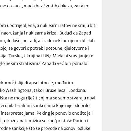
a se do sada, mada bez čvrstih dokaza, za tako
iti upotrijebljena, a nuklearni ratovi ne smiju biti
g naoružanja i nuklearna kriza’. Budući da Zapad
o, doduše, ne radi, ali rade neki od njemu bliskih
kojoj se govori o potrebi potpune, djelotvorne i
ja, Turska, Ukrajina i UN). Mada bi stavljanje te
moglo nekim stratezima Zapada već biti pomalo
okorno?) slijedi apsolutno je, međutim,
ako Washingtona, tako i Bruxellesa i Londona.
išta ne mogu riješiti; njima se samo stvaraju novi
tivi unilateralnim sankcijama koje nije odobrilo
interpretacijama. Peking je ponovio ono što je i
i to kažu anatemizira se kao ‘pristaše Putina i
rodne sankcije što se provode na osnovi odluke