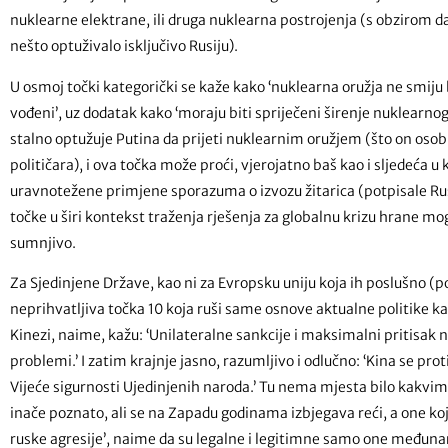
nuklearne elektrane, ili druga nuklearna postrojenja (s obzirom d
nešto optuživalo isključivo Rusiju).
U osmoj točki kategorički se kaže kako ‘nuklearna oružja ne smiju b
vođeni’, uz dodatak kako ‘moraju biti spriječeni širenje nuklearno
stalno optužuje Putina da prijeti nuklearnim oružjem (što on osobn
političara), i ova točka može proći, vjerojatno baš kao i sljedeća u 
uravnotežene primjene sporazuma o izvozu žitarica (potpisale Rusi
točke u širi kontekst traženja rješenja za globalnu krizu hrane 
sumnjivo.
Za Sjedinjene Države, kao ni za Evropsku uniju koja ih poslušno (p
neprihvatljiva točka 10 koja ruši same osnove aktualne politike k
Kinezi, naime, kažu: ‘Unilateralne sankcije i maksimalni pritisak n
problemi.’ I zatim krajnje jasno, razumljivo i odlučno: ‘Kina se pro
Vijeće sigurnosti Ujedinjenih naroda.’ Tu nema mjesta bilo kakvim 
inače poznato, ali se na Zapadu godinama izbjegava reći, a one koj
ruske agresije’, naime da su legalne i legitimne samo one međuna