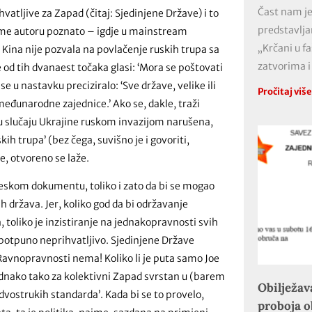
Čast nam je
vatljive za Zapad (čitaj: Sjedinjene Države) i to
predstavlja
vome autoru poznato – igdje u mainstream
„Krčani u f
Kina nije pozvala na povlačenje ruskih trupa sa
zatvorima i
e od tih dvanaest točaka glasi: ‘Mora se poštovati
 se u nastavku preciziralo: ‘Sve države, velike ili
Pročitaj viš
međunarodne zajednice.’ Ako se, dakle, traži
st u slučaju Ukrajine ruskom invazijom narušena,
ih trupa’ (bez čega, suvišno je i govoriti,
le, otvoreno se laže.
neskom dokumentu, toliko i zato da bi se mogao
h država. Jer, koliko god da bi održavanje
, toliko je inzistiranje na jednakopravnosti svih
 potpuno neprihvatljivo. Sjedinjene Države
 Ravnopravnosti nema! Koliko li je puta samo Joe
ednako tako za kolektivni Zapad svrstan u (barem
Obilježav
‘dvostrukih standarda’. Kada bi se to provelo,
proboja 