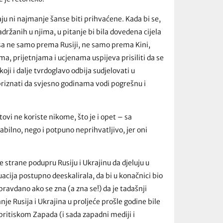
ju ni najmanje šanse biti prihvaćene. Kada bi se,
držanih u njima, u pitanje bi bila dovedena cijela
sa ne samo prema Rusiji, ne samo prema Kini,
a, prijetnjama i ucjenama uspijeva prisiliti da se
koji i dalje tvrdoglavo odbija sudjelovati u
riznati da svjesno godinama vodi pogrešnu i
vi ne koriste nikome, što je i opet – sa
bilno, nego i potpuno neprihvatljivo, jer oni
e strane podupru Rusiju i Ukrajinu da djeluju u
uacija postupno deeskalirala, da bi u konačnici bio
pravdano ako se zna (a zna se!) da je tadašnji
je Rusija i Ukrajina u proljeće prošle godine bile
d pritiskom Zapada (i sada zapadni mediji i