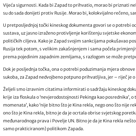
Vijeća sigurnosti. Kada bi Zapad to prihvatio, morao bi priznati ne
su do sada donijeti protiv Rusije. Morao bi, kolokvijalno rečeno, s
U pretposljednjoj točki kineskog dokumenta govori se o potrebi 
sustava, uz jasno izraženo protivljenje korištenju svjetske ekonomi
političkih ciljeva. Kako je Zapad svojim sankcijama pokušavao post
Rusija tek potom, s velikim zakašnjenjem i sama počela primjenjiv
prema pojedinim zapadnim zemljama, s razlogom se može pretposta
Dok je posljednja točka, ona o potrebi poduzimanja mjera obnov
sukoba, za Zapad nedvojbeno potpuno prihvatljiva, jer – riječ je o
Željeli smo izravnim citatima informirati o sadržaju kineskog doku
krije iza floskula o ‘nevjerodostojnosti Pekinga kao posrednika’, o t
momenata’, kako ‘nije bitno što je Kina rekla, nego ono što nije rek
ono što je Kina rekla, bitno je da je ocrtala obrise svjetskog pore
međunarodnoga prava i Povelje UN. Bitno je da je Kina rekla nešto
samo prakticiranom) politikom Zapada.