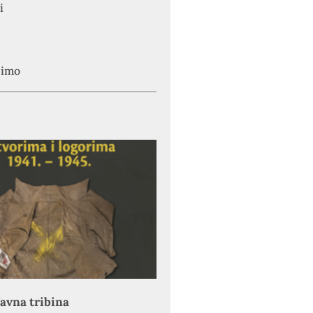
i
simo
avna tribina