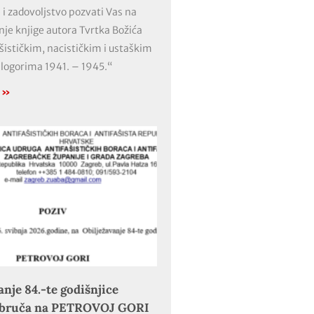
 i zadovoljstvo pozvati Vas na
nje knjige autora Tvrtka Božića
ašističkim, nacističkim i ustaškim
 logorima 1941. – 1945.“
e »
anje 84.-te godišnjice
obruča na PETROVOJ GORI