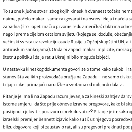
To su one ključne stvari zbog kojih kineskih dvanaest točaka nema
naime, počelo makar i samo razgovarati na osnovi ideja i načela sa
zapadna (što i opet znači u prvome redu američka) doktrina odno
nego i prema cijelom ostalom svijetu (kojega se, doduše, obećanjim
većinski svrsta uz rezoluciju osude Rusije u Općoj skupštini UN, ali 
antiruskim sankcijama). Onda bi Zapad, makar implicite, morao p
štetnu politiku i da je rat u Ukrajini bilo moguće izbjeći.
U nastavku kineskog dokumenta govori se o tome kako sukobi i rato
stanovišta velikih proizvođača oružja na Zapadu – ne samo diskuta
trljaju ruke, primajući narudžbe u svotama od milijardi dolara.
Pitanje je ima li na Zapadu razumijevanja za kineski zahtjev da ‘sv
istome smjeru i da što prije obnove izravne pregovore, kako bi sit
postignut cjeloviti sporazum o prekidu vatre’? Pitanje je itekako o
izraelski premijer Bennett izjavio kako su (i) uz njegovo posredovan
blizu dogovora koji bi zaustavio rat, ali su pregovori prekinuti po