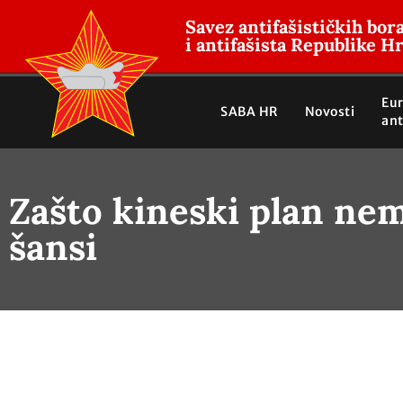
Savez antifašističkih bor
i antifašista Republike H
Eu
SABA HR
Novosti
ant
Zašto kineski plan ne
šansi