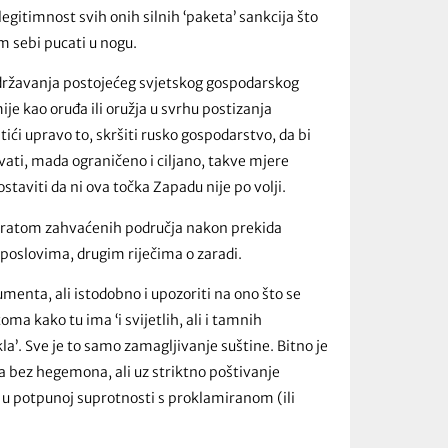
legitimnost svih onih silnih ‘paketa’ sankcija što
am sebi pucati u nogu.
održavanja postojećeg svjetskog gospodarskog
je kao oruđa ili oružja u svrhu postizanja
ići upravo to, skršiti rusko gospodarstvo, da bi
ati, mada ograničeno i ciljano, takve mjere
viti da ni ova točka Zapadu nije po volji.
e ratom zahvaćenih područja nakon prekida
 poslovima, drugim riječima o zaradi.
menta, ali istodobno i upozoriti na ono što se
oma kako tu ima ‘i svijetlih, ali i tamnih
la’. Sve je to samo zamagljivanje suštine. Bitno je
tka bez hegemona, ali uz striktno poštivanje
 u potpunoj suprotnosti s proklamiranom (ili