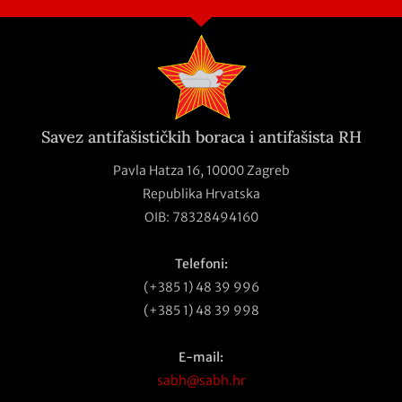
Savez antifašističkih boraca i antifašista RH
Pavla Hatza 16,
10000 Zagreb
Republika Hrvatska
OIB: 78328494160
Telefoni:
(+385 1) 48 39 996
(+385 1) 48 39 998
E-mail:
sabh@sabh.hr