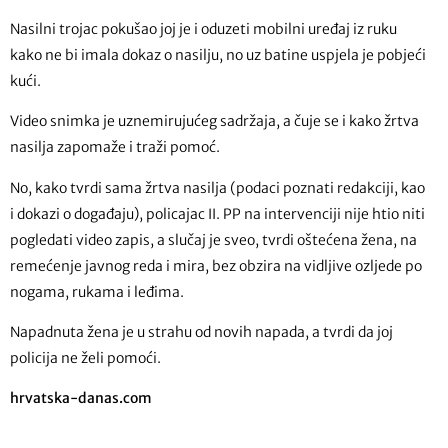
Nasilni trojac pokušao joj je i oduzeti mobilni uređaj iz ruku
kako ne bi imala dokaz o nasilju, no uz batine uspjela je pobjeći
kući.
Video snimka je uznemirujućeg sadržaja, a čuje se i kako žrtva
nasilja zapomaže i traži pomoć.
No, kako tvrdi sama žrtva nasilja (podaci poznati redakciji, kao
i dokazi o događaju), policajac II. PP na intervenciji nije htio niti
pogledati video zapis, a slučaj je sveo, tvrdi oštećena žena, na
remećenje javnog reda i mira, bez obzira na vidljive ozljede po
nogama, rukama i leđima.
Napadnuta žena je u strahu od novih napada, a tvrdi da joj
policija ne želi pomoći.
hrvatska-danas.com