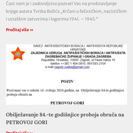
Čast nam je i zadovoljstvo pozvati Vas na predstavljanje
knjige autora Tvrtka Božića „Krčani u fašističkim, nacističkim
i ustaškim zatvorima i logorima 1941. – 1945.“
Pročitaj više »
Obilježavanje 84.-te godišnjice proboja obruča na
PETROVOJ GORI