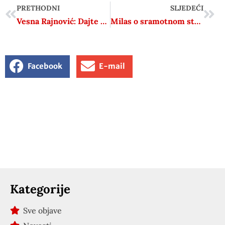
PRETHODNI
SLJEDEĆI
Vesna Rajnović: Dajte Buntiću orden, dali ste mu dozvolu da nas ubija
Milas o sramotnom statusu Ike Mandurića: ‘Nije Denis učinio lošu stvar, već krivična djela’
Facebook
E-mail
Kategorije
Sve objave