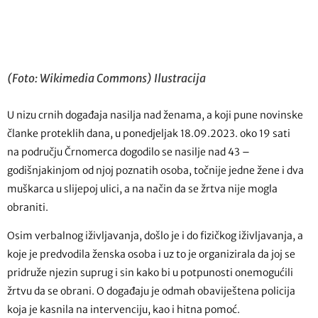
(Foto: Wikimedia Commons) Ilustracija
U nizu crnih događaja nasilja nad ženama, a koji pune novinske
članke proteklih dana, u ponedjeljak 18.09.2023. oko 19 sati
na području Črnomerca dogodilo se nasilje nad 43 –
godišnjakinjom od njoj poznatih osoba, točnije jedne žene i dva
muškarca u slijepoj ulici, a na način da se žrtva nije mogla
obraniti.
Osim verbalnog iživljavanja, došlo je i do fizičkog iživljavanja, a
koje je predvodila ženska osoba i uz to je organizirala da joj se
pridruže njezin suprug i sin kako bi u potpunosti onemogućili
žrtvu da se obrani. O događaju je odmah obaviještena policija
koja je kasnila na intervenciju, kao i hitna pomoć.