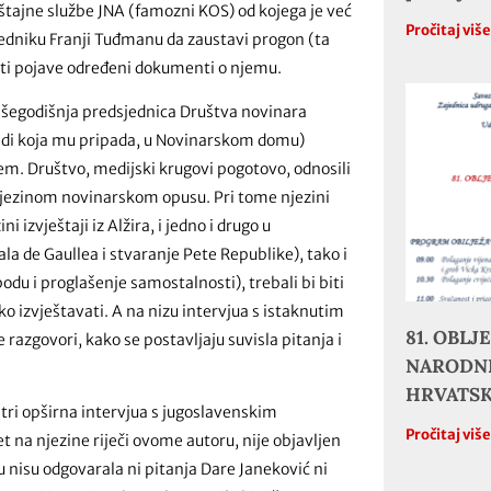
eštajne službe JNA (famozni KOS) od kojega je već
Pročitaj viš
edniku Franji Tuđmanu da zaustavi progon (ta
osti pojave određeni dokumenti o njemu.
višegodišnja predsjednica Društva novinara
gradi koja mu pripada, u Novinarskom domu)
em. Društvo, medijski krugovi pogotovo, odnosili
a njezinom novinarskom opusu. Pri tome njezini
i izvještaji iz Alžira, i jedno i drugo u
a de Gaullea i stvaranje Pete Republike), tako i
odu i proglašenje samostalnosti), trebali bi biti
ko izvještavati. A na nizu intervjua s istaknutim
81. OBL
 razgovori, kako se postavljaju suvisla pitanja i
NARODNE
HRVATS
 tri opširna intervjua s jugoslavenskim
Pročitaj viš
na njezine riječi ovome autoru, nije objavljen
mu nisu odgovarala ni pitanja Dare Janeković ni