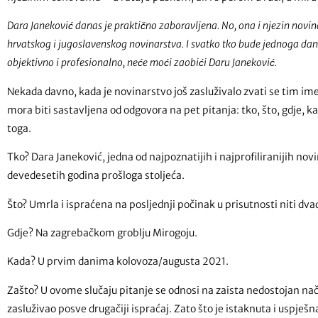
Dara Janeković danas je praktično zaboravljena. No, ona i njezin novina
hrvatskog i jugoslavenskog novinarstva. I svatko tko bude jednoga dana
objektivno i profesionalno, neće moći zaobići Daru Janeković.
Nekada davno, kada je novinarstvo još zasluživalo zvati se tim imen
mora biti sastavljena od odgovora na pet pitanja: tko, što, gdje, ka
toga.
Tko? Dara Janeković, jedna od najpoznatijih i najprofiliranijih novi
devedesetih godina prošloga stoljeća.
Što? Umrla i ispraćena na posljednji počinak u prisutnosti niti dvad
Gdje? Na zagrebačkom groblju Mirogoju.
Kada? U prvim danima kolovoza/augusta 2021.
Zašto? U ovome slučaju pitanje se odnosi na zaista nedostojan nači
zasluživao posve drugačiji ispraćaj. Zato što je istaknuta i uspje