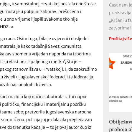
knjiga, u samostalnoj Hrvatskoj postala ono što se
Čast nam je
gurnuta je u potpuni zaborav, prešućena i
predstavlja
e u ono vrijeme lijepili svakome tko nije
„Krčani u f
u HDZ-a.
zatvorima i
a roda. Osim toga, bila je uvjereni i dosljedni
Pročitaj viš
smatrala je kako tadašnji Savez komunista
nikakav spomena vrijedan napor da na izborima
ili su vlast bez ispaljenoga metka’, što je –
pskog stanovništva u Hrvatskoj). I, da zaokružimo
u živjeli u jugoslavenskoj federaciji ta federacija,
ihovih nacionalnih državica.
 ikada na bilo koji način sabotirala ratni napor
i političku, financijsku i materijalnu podršku
ući sama sebe, pretvorila Jugoslavenska narodna
e sumnjičena, policija joj je dolazila pregledavati
Obilježav
ve do trenutka kada je – to je ovaj autor čuo iz
proboja 