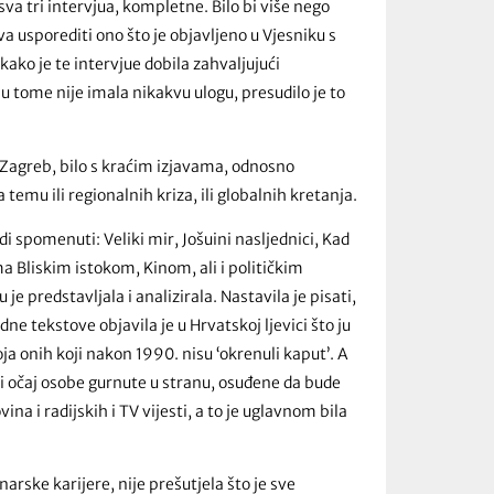
va tri intervjua, kompletne. Bilo bi više nego
va usporediti ono što je objavljeno u Vjesniku s
kako je te intervjue dobila zahvaljujući
tome nije imala nikakvu ulogu, presudilo je to
 Zagreb, bilo s kraćim izjavama, odnosno
emu ili regionalnih kriza, ili globalnih kretanja.
edi spomenuti: Veliki mir, Jošuini nasljednici, Kad
ima Bliskim istokom, Kinom, ali i političkim
je predstavljala i analizirala. Nastavila je pisati,
e tekstove objavila je u Hrvatskoj ljevici što ju
oja onih koji nakon 1990. nisu ‘okrenuli kaput’. A
ćni očaj osobe gurnute u stranu, osuđene da bude
a i radijskih i TV vijesti, a to je uglavnom bila
arske karijere, nije prešutjela što je sve