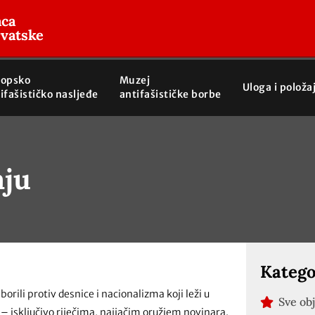
aca
rvatske
ropsko
Muzej
Uloga i položa
ifašističko nasljeđe
antifašističke borbe
aju
Katego
borili protiv desnice i nacionalizma koji leži u
Sve ob
 – isključivo riječima, najjačim oružjem novinara.