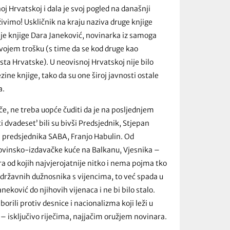
noj Hrvatskoj i dala je svoj pogled na današnji
 živimo! Uskličnik na kraju naziva druge knjige
e je knjige Dara Janeković, novinarka iz samoga
vojem trošku (s time da se kod druge kao
sta Hrvatske). U neovisnoj Hrvatskoj nije bilo
ezine knjige, tako da su one široj javnosti ostale
a.
če, ne treba uopće čuditi da je na posljednjem
i dvadeset’ bili su bivši Predsjednik, Stjepan
i predsjednika SABA, Franjo Habulin. Od
vinsko-izdavačke kuće na Balkanu, Vjesnika –
a od kojih najvjerojatnije nitko i nema pojma tko
ci državnih dužnosnika s vijencima, to već spada u
ković do njihovih vijenaca i ne bi bilo stalo.
borili protiv desnice i nacionalizma koji leži u
 – isključivo riječima, najjačim oružjem novinara.