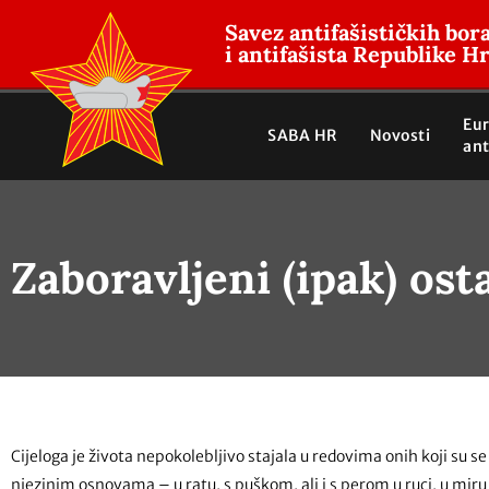
Savez antifašističkih bor
i antifašista Republike H
Eu
SABA HR
Novosti
ant
Zaboravljeni (ipak) ost
Cijeloga je života nepokolebljivo stajala u redovima onih koji su se 
njezinim osnovama – u ratu, s puškom, ali i s perom u ruci, u miru