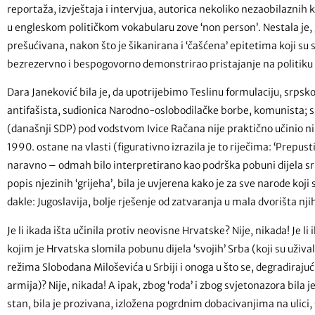
reportaža, izvještaja i intervjua, autorica nekoliko nezaobilaznih 
u engleskom političkom vokabularu zove ‘non person’. Nestala je, 
prešućivana, nakon što je šikanirana i ‘čašćena’ epitetima koji su s
bezrezervno i bespogovorno demonstrirao pristajanje na politik
Dara Janeković bila je, da upotrijebimo Teslinu formulaciju, srpskog
antifašista, sudionica Narodno-oslobodilačke borbe, komunista; 
(današnji SDP) pod vodstvom Ivice Račana nije praktično učinio 
1990. ostane na vlasti (figurativno izrazila je to riječima: ‘Prepust
naravno – odmah bilo interpretirano kao podrška pobuni dijela sr
popis njezinih ‘grijeha’, bila je uvjerena kako je za sve narode koji s
dakle: Jugoslavija, bolje rješenje od zatvaranja u mala dvorišta nj
Je li ikada išta učinila protiv neovisne Hrvatske? Nije, nikada! Je li
kojim je Hrvatska slomila pobunu dijela ‘svojih’ Srba (koji su užival
režima Slobodana Miloševića u Srbiji i onoga u što se, degradiraj
armija)? Nije, nikada! A ipak, zbog ‘roda’ i zbog svjetonazora bila j
stan, bila je prozivana, izložena pogrdnim dobacivanjima na ulici, s