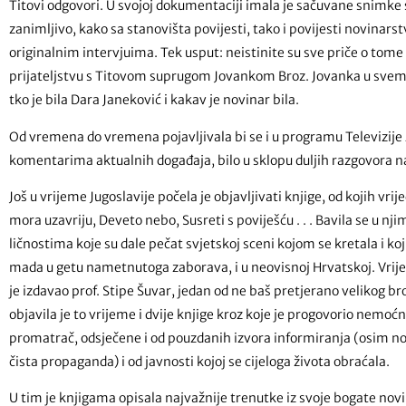
Titovi odgovori. U svojoj dokumentaciji imala je sačuvane snimke s
zanimljivo, kako sa stanovišta povijesti, tako i povijesti novinarst
originalnim intervjuima. Tek usput: neistinite su sve priče o tome 
prijateljstvu s Titovom suprugom Jovankom Broz. Jovanka u svemu 
tko je bila Dara Janeković i kakav je novinar bila.
Od vremena do vremena pojavljivala bi se i u programu Televizije
komentarima aktualnih događaja, bilo u sklopu duljih razgovora na t
Još u vrijeme Jugoslavije počela je objavljivati knjige, od kojih vrij
mora uzavriju, Deveto nebo, Susreti s poviješću . . . Bavila se u nj
ličnostima koje su dale pečat svjetskoj sceni kojom se kretala i koju 
mada u getu nametnutoga zaborava, i u neovisnoj Hrvatskoj. Vrijedn
je izdavao prof. Stipe Šuvar, jedan od ne baš pretjerano velikog br
objavila je to vrijeme i dvije knjige kroz koje je progovorio nemo
promatrač, odsječene i od pouzdanih izvora informiranja (osim novin
čista propaganda) i od javnosti kojoj se cijeloga života obraćala.
U tim je knjigama opisala najvažnije trenutke iz svoje bogate novin