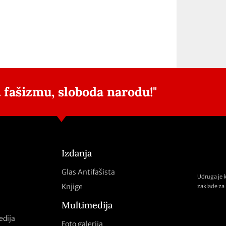
 fašizmu, sloboda narodu!"
Izdanja
Glas Antifašista
Udruga je 
Knjige
zaklade za 
Multimedija
edija
Foto galerija