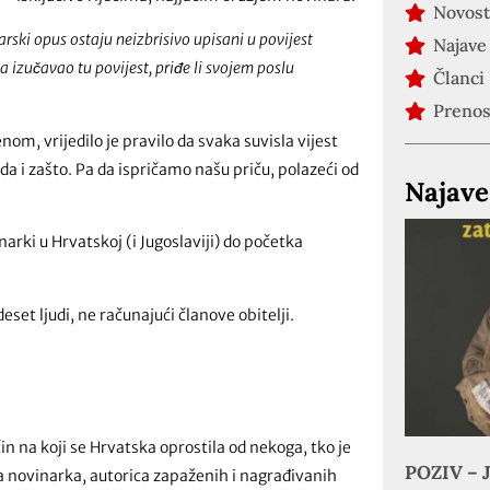
Novost
rski opus ostaju neizbrisivo upisani u povijest
Najave
 izučavao tu povijest, priđe li svojem poslu
Članci
Preno
om, vrijedilo je pravilo da svaka suvisla vijest
da i zašto. Pa da ispričamo našu priču, polazeći od
Najave
narki u Hrvatskoj (i Jugoslaviji) do početka
eset ljudi, ne računajući članove obitelji.
n na koji se Hrvatska oprostila od nekoga, tko je
POZIV – J
šna novinarka, autorica zapaženih i nagrađivanih