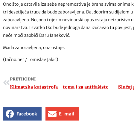
Ono što je ostavila iza sebe nepremostiva je brana svima onima koji 
tri desetljeća trude da bude zaboravljena. Da, dobrim su dijelom u
zaboravljena. No, ona i njezin novinarski opus ostaju neizbrisivo 
novinarstva. I svatko tko bude jednoga dana izučavao tu povijest, 
neće moći zaobići Daru Janeković.
Mada zaboravljena, ona ostaje.
(tačno.net / Tomislav Jakić)
PRETHODNI
Klimatska katastrofa – tema i za antifašiste
Facebook
E-mail