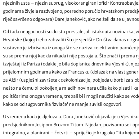
njezinih usta – njezin suprug, visokorangirani oficir Kontraobavj
godinama živjela razdvojeno, posredno poručio hrvatskom predsj
riječ savršeno odgovara) Dare Janeković, ako ne želi da se u javn
Od tada neugodnosti su doista prestale, ali istaknuta novinarka, 
Hrvatske (kojoj treba zahvaliti što je sjedište Društva danas u z
sustavno je izbrisana iz onoga što se naziva kolektivnim pamćenj
su se prema njoj kao da nikada i nije postojala. Što znači i prem
izvještaji iz Pariza (odakle je bila dopisnica dnevnika Vjesnik), njezin
prijelomnim godinama kako za Francusku (dolazak na vlast general
za Alžir (uspješni završetak dekolonizacije, pobjeda u borbi za slob
nešto na čemu bi pokoljenja mladih novinara učila kako pisati i ka
političarima onoga vremena, trebali bi i mogli naučiti kako se vode
kako se od sugovornika ‘izvlače’ ne manje suvisli odgovori.
U vremenu kada je djelovala, Dara Janeković objavila je u Vjesniku
predsjednikom Josipom Brozom Titom. Nijedan, pozivamo se i opet 
integralno, a planirani – četvrti – spriječio je krug oko Tita koje