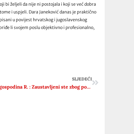
bi željeli da nije ni postojala i koji se već dobra
 tome i uspjeli. Dara Janeković danas je praktično
upisani u povijest hrvatskog i jugoslavenskog
priđe li svojem poslu objektivno i profesionalno,
SLJEDEĆI
Slučaj gospodina R. : Zaustavljeni ste zbog pozdravljanja nacističkim pozdravom