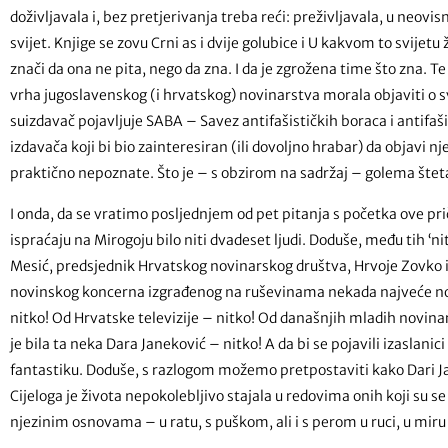
doživljavala i, bez pretjerivanja treba reći: preživljavala, u neovis
svijet. Knjige se zovu Crni as i dvije golubice i U kakvom to svijetu
znači da ona ne pita, nego da zna. I da je zgrožena time što zna. T
vrha jugoslavenskog (i hrvatskog) novinarstva morala objaviti o s
suizdavač pojavljuje SABA – Savez antifašističkih boraca i antifaši
izdavača koji bi bio zainteresiran (ili dovoljno hrabar) da objavi nj
praktično nepoznate. Što je – s obzirom na sadržaj – golema štet
I onda, da se vratimo posljednjem od pet pitanja s početka ove pri
ispraćaju na Mirogoju bilo niti dvadeset ljudi. Doduše, među tih ‘nit
Mesić, predsjednik Hrvatskog novinarskog društva, Hrvoje Zovko 
novinskog koncerna izgrađenog na ruševinama nekada najveće no
nitko! Od Hrvatske televizije – nitko! Od današnjih mladih novinar
je bila ta neka Dara Janeković – nitko! A da bi se pojavili izaslani
fantastiku. Doduše, s razlogom možemo pretpostaviti kako Dari Jane
Cijeloga je života nepokolebljivo stajala u redovima onih koji su se 
njezinim osnovama – u ratu, s puškom, ali i s perom u ruci, u miru