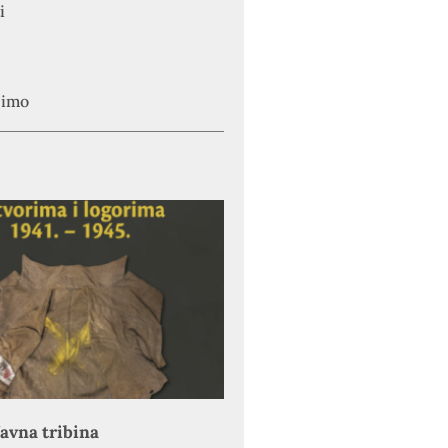
i
simo
avna tribina