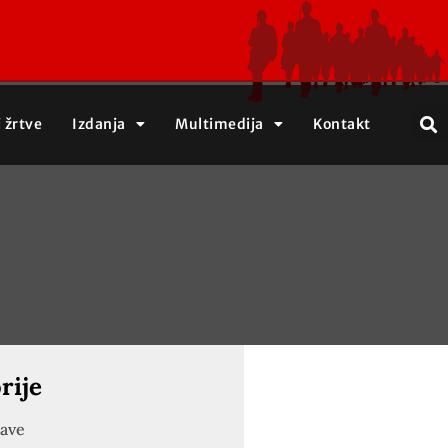
j žrtve
Izdanja
Multimedija
Kontakt
rije
jave