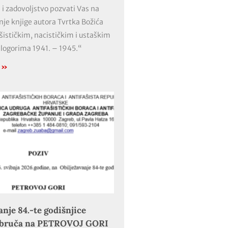
 i zadovoljstvo pozvati Vas na
nje knjige autora Tvrtka Božića
ašističkim, nacističkim i ustaškim
 logorima 1941. – 1945.“
e »
anje 84.-te godišnjice
obruča na PETROVOJ GORI