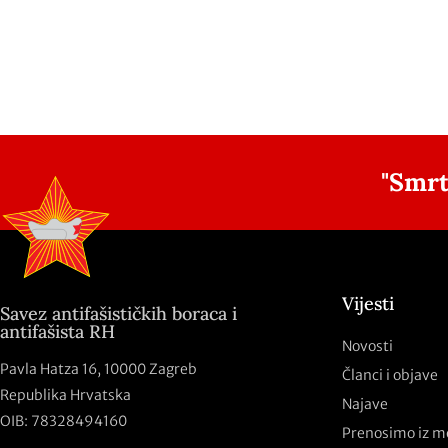
"Smrt
Vijesti
Savez antifašističkih boraca i
antifašista RH
Novosti
Pavla Hatza 16,
10000 Zagreb
Članci i objave
Republika Hrvatska
Najave
OIB: 78328494160
Prenosimo iz m