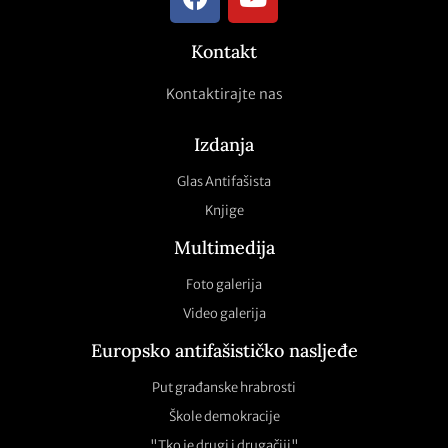
Kontakt
Kontaktirajte nas
Izdanja
Glas Antifašista
Knjige
Multimedija
Foto galerija
Video galerija
Europsko antifašističko nasljeđe
Put građanske hrabrosti
Škole demokracije
"Tko je drugi i drugačiji"