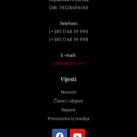
OIB: 78328494160
Telefoni:
(+385 1) 48 39 996
(+385 1) 48 39 998
E-mail:
sabh@sabh.hr
Vijesti
Novosti
Članci i objave
Najave
Prenosimo iz medija