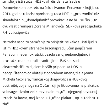
smislio je isti stožer HDZ-ovih disidenata (sada u
Domovinskom pokretu na čelu s Ivanom Penavom), koji je od
2013. godine u korist oporbenog tada HDZ-a „proizvodio“ niz
skandaloznih, „domoljubnih“ provokacija ne bi li srušio SDP-
ovu vlast premijera Zorana Milanovića i SDP-ova predsjednika
RH Ivu Josipovića.
Ne treba osobito pamćenje za prisjetiti se kako su isti ljudi s
istim HDZ-ovim stranački brzonapredujućim janjičarem
Penavom nedemokratski, bezobrazno, nedomoljubno i
prostački manipulirali braniteljima. Baš kao sada
ekstremističkim dijelom bivših pripadnika HOS-a i
nedopuštenom od obitelji zloporabom imena/djela Jeana-
Michela Nicoliera, francuskog dragovoljca u HOS-ovoj
postrojbi, ubijenoga na Ovčari, čiji je lik osvanuo na plakatu s
vrlo sugestivnim velikim verzalnim „u“ u njegovoj navodnoj
izreci: „Vukovar, moj izbor i u („u“ na plakatu, op. a.) dobru i u
zlu“.