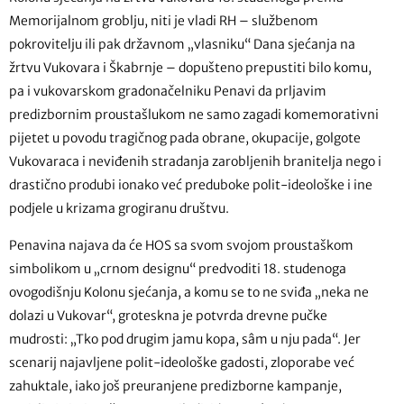
Memorijalnom groblju, niti je vladi RH – službenom
pokrovitelju ili pak državnom „vlasniku“ Dana sjećanja na
žrtvu Vukovara i Škabrnje – dopušteno prepustiti bilo komu,
pa i vukovarskom gradonačelniku Penavi da prljavim
predizbornim proustašlukom ne samo zagadi komemorativni
pijetet u povodu tragičnog pada obrane, okupacije, golgote
Vukovaraca i neviđenih stradanja zarobljenih branitelja nego i
drastično produbi ionako već preduboke polit-ideološke i ine
podjele u krizama grogiranu društvu.
Penavina najava da će HOS sa svom svojom proustaškom
simbolikom u „crnom designu“ predvoditi 18. studenoga
ovogodišnju Kolonu sjećanja, a komu se to ne sviđa „neka ne
dolazi u Vukovar“, groteskna je potvrda drevne pučke
mudrosti: „Tko pod drugim jamu kopa, sâm u nju pada“. Jer
scenarij najavljene polit-ideološke gadosti, zloporabe već
zahuktale, iako još preuranjene predizborne kampanje,