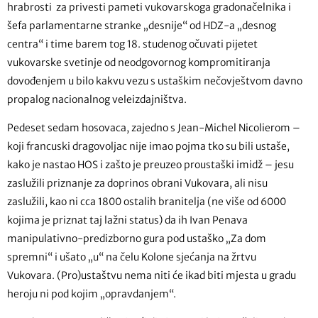
hrabrosti za privesti pameti vukovarskoga gradonačelnika i
šefa parlamentarne stranke „desnije“ od HDZ-a „desnog
centra“ i time barem tog 18. studenog očuvati pijetet
vukovarske svetinje od neodgovornog kompromitiranja
dovođenjem u bilo kakvu vezu s ustaškim nečovještvom davno
propalog nacionalnog veleizdajništva.
Pedeset sedam hosovaca, zajedno s Jean-Michel Nicolierom –
koji francuski dragovoljac nije imao pojma tko su bili ustaše,
kako je nastao HOS i zašto je preuzeo proustaški imidž – jesu
zaslužili priznanje za doprinos obrani Vukovara, ali nisu
zaslužili, kao ni cca 1800 ostalih branitelja (ne više od 6000
kojima je priznat taj lažni status) da ih Ivan Penava
manipulativno-predizborno gura pod ustaško „Za dom
spremni“ i ušato „u“ na čelu Kolone sjećanja na žrtvu
Vukovara. (Pro)ustaštvu nema niti će ikad biti mjesta u gradu
heroju ni pod kojim „opravdanjem“.