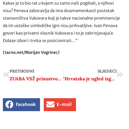
Kakav je to bio rat u kojem su samo naši pogibali, a njihovi
nisu? Penava zaboravlja da ima dvoznamenkasti postotak
stanovništva Vukovara koji je takve nacionalne prominencije
da im ustaške simboličke igre nisu prihvatljive. Ivan Penava
govori kao privatni vlasnik Vukovara i to je zabrinjavajuće.
Dolaze izbori i treba se pozicionirati…“
(tacno.net/Marijan Vogrinec)
PRETHODNI
SLJEDEĆI
ZUABA VSŽ prisustvovala na obilježavanju 79. godišnjice oslobođenja Laćarka i Srijemske Mitrovice
‘Hrvatska je ugled izgubila s Titom. Sad sam bio u Alžiru, pa oni tamo znaju samo jednog Hrvata‘
Facebook
E-mail