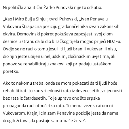
Ni politički analitičar Žarko Puhovski nije to odšutio.
„Kao i Miro Bulj u Sinju“, tvrdi Puhovski, „Ivan Penava u
Vukovaru štrapacira poziciju gradonačelnika izvan zakonskih
okvira. Domovinski pokret pokušava zaposjesti svoj diom
desnice u strahu da bi dio biračkog tijela mogao prijeći HDZ-u.
Ovdje se ne radi o tomu jesu li ti ljudi branili Vukovar ili nisu,
dio njih jeste ubijen u neljudskim, zločinačkim uvjetima, ali
ponovo se rehabilitiraju znakovi koji pripadaju ustaškom
poretku.
Ako to nekomu treba, onda se mora pokazati da ti ljudi hoće
rehabilitirati to kao vrijednosti rata iz devedesetih, vrijednosti
bez rata iz četrdesetih. To je upravo ono što srpska
propaganda radi otpočetka rata. To nema veze s ratom ni
Vukovarom. Krajnji cinizam Penavine pozicije jeste da nema
drugih žrtava, da postoje samo ‘naše žrtve’.