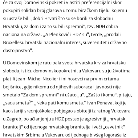
će za svoj Domovinski pokret i vlastiti preferencijalni skor
pokupiti solidan broj glasova u tomu biračkom tijelu, kojemu
su ustaše bili „dobri Hrvati što su se borili za slobodnu
Hrvatsku, za dom i za to su bili spremni“, tzv. NDH dobra
nacionalna država. „A Plenković i HDZ su“, tvrde, „prodali
Bruxellesu hrvatski nacionalni interes, suverenitet i državno
dostojanstvo“.
U Domovinskom je ratu pala sveta hrvatska krv za hrvatsku
slobodu, ističu domovinskopokretni, u Vukovaru su ju životima
platili Jean-Michel Nicolier i ini hosovci na prvim crtama
bojišnice, gdje nikomu od njihovih suboraca i javnosti nije
smetalo “Za dom spremni“ ni ušato „u“. „Zašto i komu“, pitaju,
„sada smeta?“ „Neka pati komu smeta.“ Ivan Penava, koji je
kao stariji srednjoškolac pobjegao s obitelji iz ratnog Vukovara
u Zagreb, po učlanjenju u HDZ postao je agresivniji „hrvatski
branitelj“ od ijednoga hrvatskog branitelja i veći „osvetnik“
hrvatskim Srbima u Vukovaru od ijednoga bivšeg logoraša iz