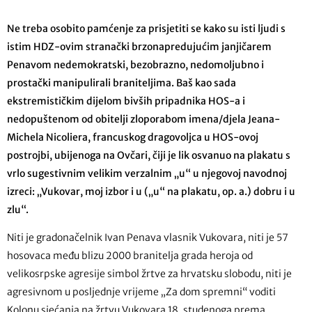
Ne treba osobito pamćenje za prisjetiti se kako su isti ljudi s
istim HDZ-ovim stranački brzonapredujućim janjičarem
Penavom nedemokratski, bezobrazno, nedomoljubno i
prostački manipulirali braniteljima. Baš kao sada
ekstremističkim dijelom bivših pripadnika HOS-a i
nedopuštenom od obitelji zloporabom imena/djela Jeana-
Michela Nicoliera, francuskog dragovoljca u HOS-ovoj
postrojbi, ubijenoga na Ovčari, čiji je lik osvanuo na plakatu s
vrlo sugestivnim velikim verzalnim „u“ u njegovoj navodnoj
izreci: „Vukovar, moj izbor i u („u“ na plakatu, op. a.) dobru i u
zlu“.
Niti je gradonačelnik Ivan Penava vlasnik Vukovara, niti je 57
hosovaca među blizu 2000 branitelja grada heroja od
velikosrpske agresije simbol žrtve za hrvatsku slobodu, niti je
agresivnom u posljednje vrijeme „Za dom spremni“ voditi
Kolonu sjećanja na žrtvu Vukovara 18. studenoga prema