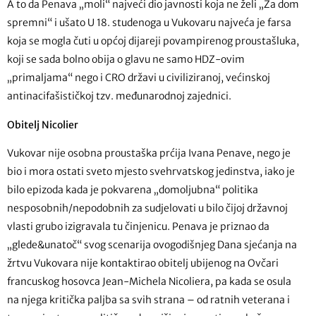
A to da Penava „moli“ najveći dio javnosti koja ne želi „Za dom
spremni“ i ušato U 18. studenoga u Vukovaru najveća je farsa
koja se mogla čuti u općoj dijareji povampirenog proustašluka,
koji se sada bolno obija o glavu ne samo HDZ-ovim
„primaljama“ nego i CRO državi u civiliziranoj, većinskoj
antinacifašističkoj tzv. međunarodnoj zajednici.
Obitelj Nicolier
Vukovar nije osobna proustaška prćija Ivana Penave, nego je
bio i mora ostati sveto mjesto svehrvatskog jedinstva, iako je
bilo epizoda kada je pokvarena „domoljubna“ politika
nesposobnih/nepodobnih za sudjelovati u bilo čijoj državnoj
vlasti grubo izigravala tu činjenicu. Penava je priznao da
„glede&unatoč“ svog scenarija ovogodišnjeg Dana sjećanja na
žrtvu Vukovara nije kontaktirao obitelj ubijenog na Ovčari
francuskog hosovca Jean-Michela Nicoliera, pa kada se osula
na njega kritička paljba sa svih strana – od ratnih veterana i