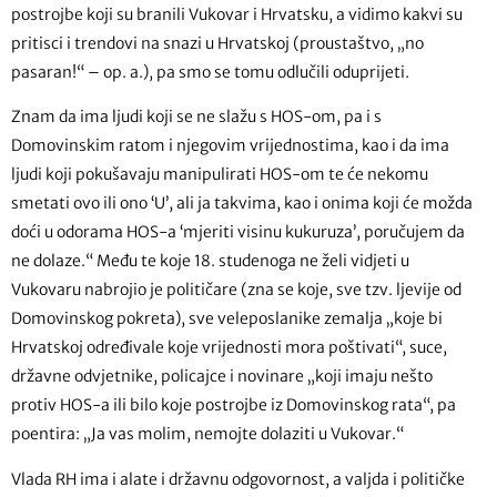
postrojbe koji su branili Vukovar i Hrvatsku, a vidimo kakvi su
pritisci i trendovi na snazi u Hrvatskoj (proustaštvo, „no
pasaran!“ – op. a.), pa smo se tomu odlučili oduprijeti.
Znam da ima ljudi koji se ne slažu s HOS-om, pa i s
Domovinskim ratom i njegovim vrijednostima, kao i da ima
ljudi koji pokušavaju manipulirati HOS-om te će nekomu
smetati ovo ili ono ‘U’, ali ja takvima, kao i onima koji će možda
doći u odorama HOS-a ‘mjeriti visinu kukuruza’, poručujem da
ne dolaze.“ Među te koje 18. studenoga ne želi vidjeti u
Vukovaru nabrojio je političare (zna se koje, sve tzv. ljevije od
Domovinskog pokreta), sve veleposlanike zemalja „koje bi
Hrvatskoj određivale koje vrijednosti mora poštivati“, suce,
državne odvjetnike, policajce i novinare „koji imaju nešto
protiv HOS-a ili bilo koje postrojbe iz Domovinskog rata“, pa
poentira: „Ja vas molim, nemojte dolaziti u Vukovar.“
Vlada RH ima i alate i državnu odgovornost, a valjda i političke