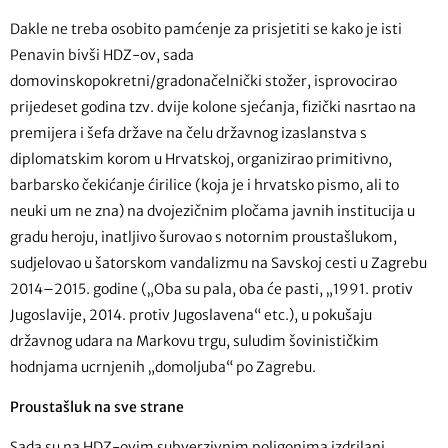
Dakle ne treba osobito pamćenje za prisjetiti se kako je isti
Penavin bivši HDZ-ov, sada
domovinskopokretni/gradonačelnički stožer, isprovocirao
prijedeset godina tzv. dvije kolone sjećanja, fizički nasrtao na
premijera i šefa države na čelu državnog izaslanstva s
diplomatskim korom u Hrvatskoj, organizirao primitivno,
barbarsko čekićanje ćirilice (koja je i hrvatsko pismo, ali to
neuki um ne zna) na dvojezičnim pločama javnih institucija u
gradu heroju, inatljivo šurovao s notornim proustašlukom,
sudjelovao u šatorskom vandalizmu na Savskoj cesti u Zagrebu
2014–2015. godine („Oba su pala, oba će pasti, „1991. protiv
Jugoslavije, 2014. protiv Jugoslavena“ etc.), u pokušaju
državnog udara na Markovu trgu, suludim šovinističkim
hodnjama ucrnjenih „domoljuba“ po Zagrebu.
Proustašluk na sve strane
Sada su na HDZ-ovim subverzivnim poligonima izdrilani