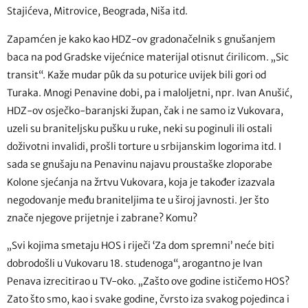
Stajićeva, Mitrovice, Beograda, Niša itd.
Zapamćen je kako kao HDZ-ov gradonačelnik s gnušanjem
baca na pod Gradske vijećnice materijal otisnut ćirilicom. „Sic
transit“. Kaže mudar pûk da su poturice uvijek bili gori od
Turaka. Mnogi Penavine dobi, pa i maloljetni, npr. Ivan Anušić,
HDZ-ov osječko-baranjski župan, čak i ne samo iz Vukovara,
uzeli su braniteljsku pušku u ruke, neki su poginuli ili ostali
doživotni invalidi, prošli torture u srbijanskim logorima itd. I
sada se gnušaju na Penavinu najavu proustaške zloporabe
Kolone sjećanja na žrtvu Vukovara, koja je također izazvala
negodovanje među braniteljima te u široj javnosti. Jer što
znače njegove prijetnje i zabrane? Komu?
„Svi kojima smetaju HOS i riječi ‘Za dom spremni’ neće biti
dobrodošli u Vukovaru 18. studenoga“, arogantno je Ivan
Penava izrecitirao u TV-oko. „Zašto ove godine ističemo HOS?
Zato što smo, kao i svake godine, čvrsto iza svakog pojedinca i