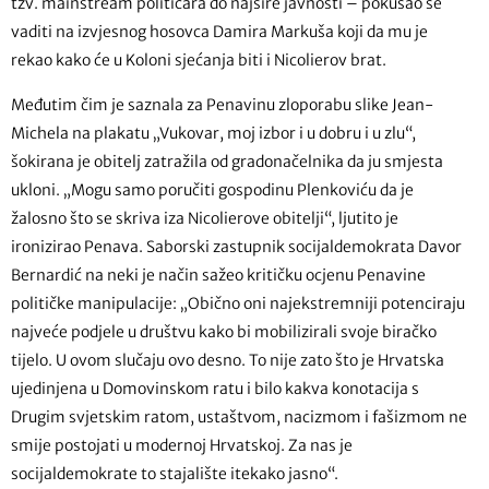
tzv. mainstream političara do najšire javnosti – pokušao se
vaditi na izvjesnog hosovca Damira Markuša koji da mu je
rekao kako će u Koloni sjećanja biti i Nicolierov brat.
Međutim čim je saznala za Penavinu zloporabu slike Jean-
Michela na plakatu „Vukovar, moj izbor i u dobru i u zlu“,
šokirana je obitelj zatražila od gradonačelnika da ju smjesta
ukloni. „Mogu samo poručiti gospodinu Plenkoviću da je
žalosno što se skriva iza Nicolierove obitelji“, ljutito je
ironizirao Penava. Saborski zastupnik socijaldemokrata Davor
Bernardić na neki je način sažeo kritičku ocjenu Penavine
političke manipulacije: „Obično oni najekstremniji potenciraju
najveće podjele u društvu kako bi mobilizirali svoje biračko
tijelo. U ovom slučaju ovo desno. To nije zato što je Hrvatska
ujedinjena u Domovinskom ratu i bilo kakva konotacija s
Drugim svjetskim ratom, ustaštvom, nacizmom i fašizmom ne
smije postojati u modernoj Hrvatskoj. Za nas je
socijaldemokrate to stajalište itekako jasno“.