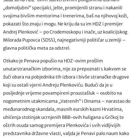
„domoljubni“ specijalci, jelte, promijenili stranu i nakanili
svojima bivšim mentorima i trenerima, baš na njihovoj koži,
pokazati što znaju i mogu. Ne kriju da su im HDZ i premijer
Andrej Plenković – po Crodemoskopu i inače, uz koalicijskog
Milorada Pupovca (SDSS), najnegativniji političar u zemlji –
glavna politička meta za odstrel.
Otkako je Penava popušio na HDZ-ovim prošlim
unutarstranačkim izborima, nije za prepoznati s kakvom se
žuči obara na pobjednika tih izbora i bivše stranačke drugove
koji su ostali vjerni Andreju Plenkoviću. Budući da je u
posljednje vrijeme povampireni proustašluk – osobito na
nogometnim utakmicama „Vatrenih“ i Dinama – narastao do
međunarodnog skandala, masnih eurskih kazni Hrvatima,
uhićenja stotinjak ucrnjenih BBB-ovih huligana u Grčkoj te
oštrih osuda samog premijera Plenkovića i svih vidljivijih
predstavnika državne vlasti, valjda je Penavi palo naum kako