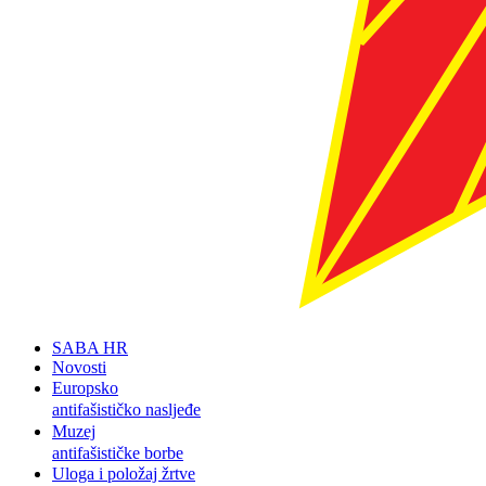
SABA HR
Novosti
Europsko
antifašističko nasljeđe
Muzej
antifašističke borbe
Uloga i položaj žrtve