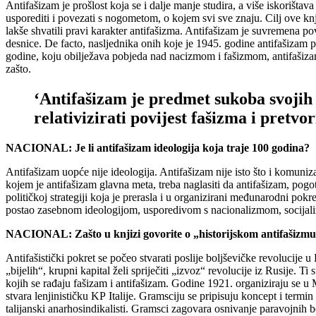
Antifašizam je prošlost koja se i dalje manje studira, a više iskorištav
usporediti i povezati s nogometom, o kojem svi sve znaju. Cilj ove knji
lakše shvatili pravi karakter antifašizma. Antifašizam je suvremena pov
desnice. De facto, nasljednika onih koje je 1945. godine antifašizam po
godine, koju obilježava pobjeda nad nacizmom i fašizmom, antifašizam p
zašto.
‘Antifašizam je predmet sukoba svojih b
relativizirati povijest fašizma i pretvo
NACIONAL: Je li antifašizam ideologija koja traje 100 godina?
Antifašizam uopće nije ideologija. Antifašizam nije isto što i komuniza
kojem je antifašizam glavna meta, treba naglasiti da antifašizam, pogot
političkoj strategiji koja je prerasla i u organizirani međunarodni pok
postao zasebnom ideologijom, usporedivom s nacionalizmom, socijali
NACIONAL: Zašto u knjizi govorite o „historijskom antifašizmu“
Antifašistički pokret se počeo stvarati poslije boljševičke revolucije u
„bijelih“, krupni kapital želi spriječiti „izvoz“ revolucije iz Rusije. 
kojih se rađaju fašizam i antifašizam. Godine 1921. organiziraju se u
stvara lenjinističku KP Italije. Gramsciju se pripisuju koncept i termi
talijanski anarhosindikalisti. Gramsci zagovara osnivanje paravojnih b