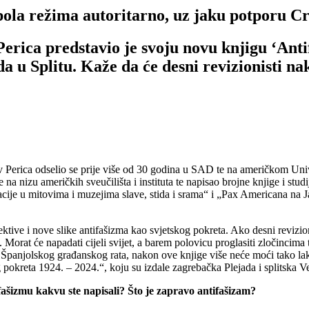
a režima autoritarno, uz jaku potporu C
rica predstavio je svoju novu knjigu ‘Antif
da u Splitu. Kaže da će desni revizionisti na
av Perica odselio se prije više od 30 godina u SAD te na američkom Uni
e na nizu američkih sveučilišta i instituta te napisao brojne knjige i stu
acije u mitovima i muzejima slave, stida i srama“ i „Pax Americana na 
ktive i nove slike antifašizma kao svjetskog pokreta. Ako desni revizioni
e. Morat će napadati cijeli svijet, a barem polovicu proglasiti zločinci
 Španjolskog građanskog rata, nakon ove knjige više neće moći tako lako
og pokreta 1924. – 2024.“, koju su izdale zagrebačka Plejada i splitsk
šizmu kakvu ste napisali? Što je zapravo antifašizam?