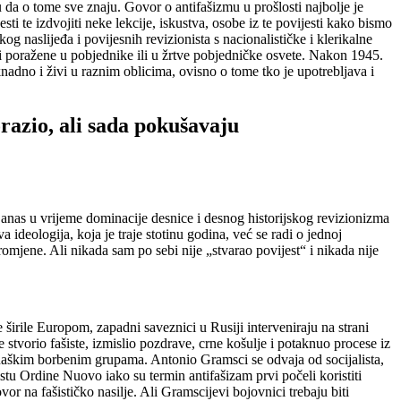
ju da o tome sve znaju. Govor o antifašizmu u prošlosti najbolje je
ti te izdvojiti neke lekcije, iskustva, osobe iz te povijesti kako bismo
g naslijeđa i povijesnih revizionista s nacionalističke i klerikalne
riti poražene u pobjednike ili u žrtve pobjedničke osvete. Nakon 1945.
nadno i živi u raznim oblicima, ovisno o tome tko je upotrebljava i
orazio, ali sada pokušavaju
. Danas u vrijeme dominacije desnice i desnog historijskog revizionizma
 ideologija, koja je traje stotinu godina, već se radi o jednoj
promjene. Ali nikada sam po sebi nije „stvarao povijest“ i nikada nije
se širile Europom, zapadni saveznici u Rusiji interveniraju na strani
je stvorio fašiste, izmislio pozdrave, crne košulje i potaknuo procese iz
tinaškim borbenim grupama. Antonio Gramsci se odvaja od socijalista,
istu Ordine Nuovo iako su termin antifašizam prvi počeli koristiti
r na fašističko nasilje. Ali Gramscijevi bojovnici trebaju biti