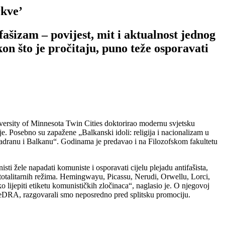
rkve’
ašizam – povijest, mit i aktualnost jednog
kon što je pročitaju, puno teže osporavati
versity of Minnesota Twin Cities doktorirao modernu svjetsku
dije. Posebno su zapažene „Balkanski idoli: religija i nacionalizam u
Jadranu i Balkanu“. Godinama je predavao i na Filozofskom fakultetu
sti žele napadati komuniste i osporavati cijelu plejadu antifašista,
ma totalitarnih režima. Hemingwayu, Picassu, Nerudi, Orwellu, Lorci,
 lijepiti etiketu komunističkih zločinaca“, naglasio je. O njegovoj
a VeDRA, razgovarali smo neposredno pred splitsku promociju.