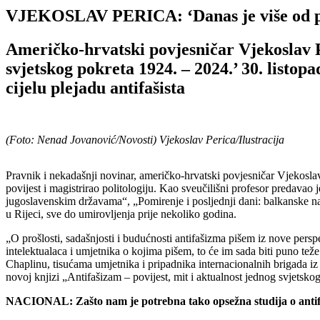
VJEKOSLAV PERICA: ‘Danas je više od pol
Američko-hrvatski povjesničar Vjekoslav Pe
svjetskog pokreta 1924. – 2024.’ 30. listopa
cijelu plejadu antifašista
(Foto: Nenad Jovanović/Novosti) Vjekoslav Perica/Ilustracija
Pravnik i nekadašnji novinar, američko-hrvatski povjesničar Vjekosl
povijest i magistrirao politologiju. Kao sveučilišni profesor predavao j
jugoslavenskim državama“, „Pomirenje i posljednji dani: balkanske n
u Rijeci, sve do umirovljenja prije nekoliko godina.
„O prošlosti, sadašnjosti i budućnosti antifašizma pišem iz nove perspe
intelektualaca i umjetnika o kojima pišem, to će im sada biti puno tež
Chaplinu, tisućama umjetnika i pripadnika internacionalnih brigada iz
novoj knjizi „Antifašizam – povijest, mit i aktualnost jednog svjetsk
NACIONAL: Zašto nam je potrebna tako opsežna studija o antifa