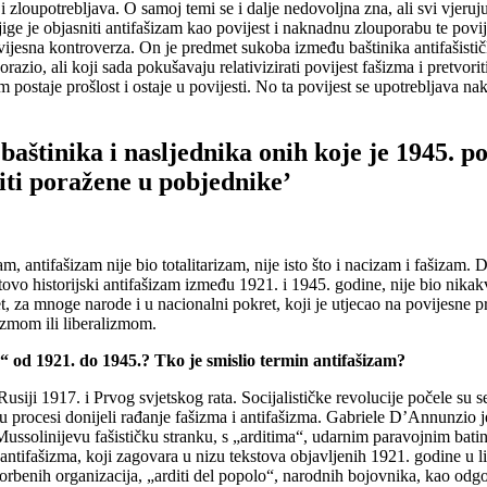
a i zloupotrebljava. O samoj temi se i dalje nedovoljna zna, ali svi vjeru
ge je objasniti antifašizam kao povijest i naknadnu zlouporabu te povijes
ijesna kontroverza. On je predmet sukoba između baštinika antifašističko
razio, ali koji sada pokušavaju relativizirati povijest fašizma i pretvo
ostaje prošlost i ostaje u povijesti. No ta povijest se upotrebljava nak
aštinika i nasljednika onih koje je 1945. p
riti poražene u pobjednike’
m, antifašizam nije bio totalitarizam, nije isto što i nacizam i fašizam
ovo historijski antifašizam između 1921. i 1945. godine, nije bio nikakva
ret, za mnoge narode i u nacionalni pokret, koji je utjecao na povijesne 
zmom ili liberalizmom.
 od 1921. do 1945.? Tko je smislio termin antifašizam?
 Rusiji 1917. i Prvog svjetskog rata. Socijalističke revolucije počele su 
Ti su procesi donijeli rađanje fašizma i antifašizma. Gabriele D’Annunzio 
 Mussolinijevu fašističku stranku, s „arditima“, udarnim paravojnim ba
n antifašizma, koji zagovara u nizu tekstova objavljenih 1921. godine u l
orbenih organizacija, „arditi del popolo“, narodnih bojovnika, kao odgovo