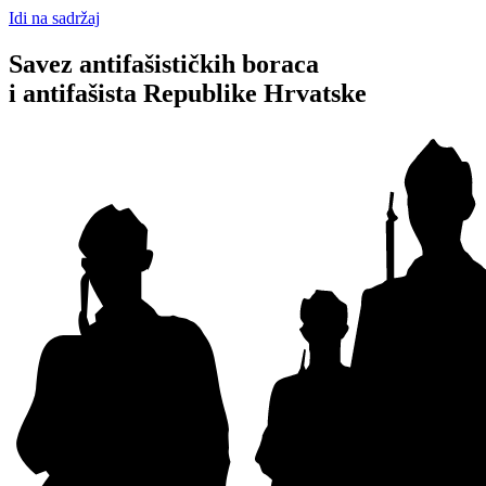
Idi na sadržaj
Savez antifašističkih boraca
i antifašista Republike Hrvatske