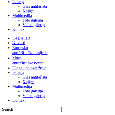
Izdanja
Glas antifašista
Knjige
Multimedija
Foto galerija
Video galerija
Kontakt
SABA HR
Novosti
Europsko
antifašističko nasljeđe
Muzej
antifašističke borbe
Uloga i položaj žrtve
Izdanja
Glas antifašista
Knjige
Multimedija
Foto galerija
Video galerija
Kontakt
Search