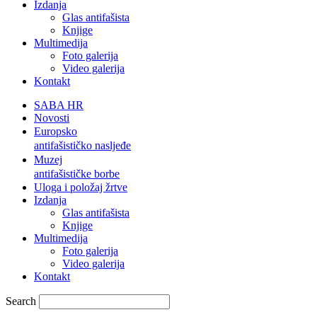
Izdanja
Glas antifašista
Knjige
Multimedija
Foto galerija
Video galerija
Kontakt
SABA HR
Novosti
Europsko
antifašističko nasljeđe
Muzej
antifašističke borbe
Uloga i položaj žrtve
Izdanja
Glas antifašista
Knjige
Multimedija
Foto galerija
Video galerija
Kontakt
Search