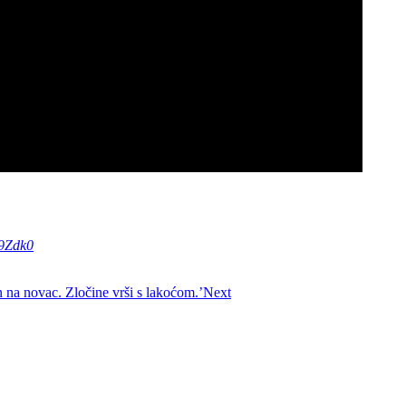
9Zdk0
an na novac. Zločine vrši s lakoćom.’
Next