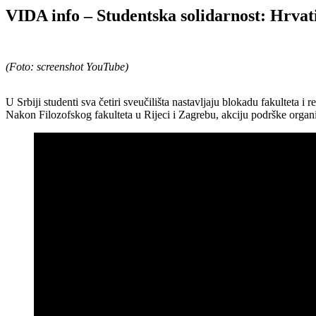
VIDA info – Studentska solidarnost: Hrvat
(Foto: screenshot YouTube)
U Srbiji studenti sva četiri sveučilišta nastavljaju blokadu fakulteta 
Nakon Filozofskog fakulteta u Rijeci i Zagrebu, akciju podrške organiz