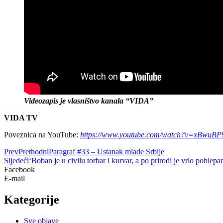
Videozapis je vlasništvo kanala “VIDA”
VIDA TV
Poveznica na YouTube:
https://www.youtube.com/watch?v=xBwuBP
Prev
Prethodni
Paragraf #33 – Ustanak mlade Srbije
Sljedeći
‘Boban je u civilu torbar i kurvar, a po prirodi je vrlo pohlep
Facebook
E-mail
Kategorije
Sve objave