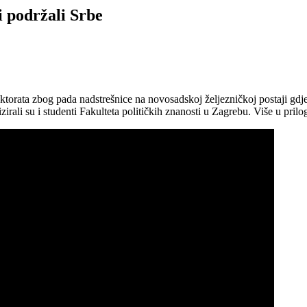
i podržali Srbe
i rektorata zbog pada nadstrešnice na novosadskoj željezničkoj postaji g
irali su i studenti Fakulteta političkih znanosti u Zagrebu. Više u pri