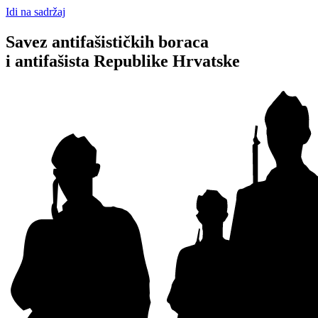
Idi na sadržaj
Savez antifašističkih boraca
i antifašista Republike Hrvatske