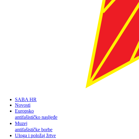
SABA HR
Novosti
Europsko
antifašističko nasljeđe
Muzej
antifašističke borbe
Uloga i položaj žrtve