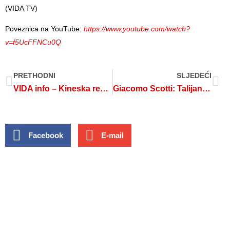
(VIDA TV)
Poveznica na YouTube:
https://www.youtube.com/watch?
v=f5UcFFNCu0Q
PRETHODNI
SLJEDEĆI
VIDA info – Kineska regija s nositeljima vječnih ideala
Giacomo Scotti: Talijanska desnica preuveličava broj esula i fojbi
Facebook
E-mail