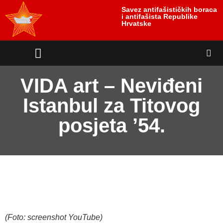
Savez antifašističkih boraca
i antifašista Republike
Hrvatske
antifašističko nasljeđe
antifašističke borbe
Uloga i položaj žrtve
VIDA art – Neviđeni
Istanbul za Titovog
posjeta ’54.
(Foto: screenshot YouTube)