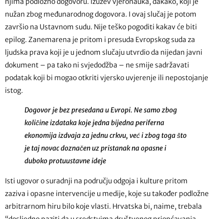
njima podložno dogovoru. Izuzev vjeronauka, dakako, koji je
nužan zbog međunarodnog dogovora. I ovaj slučaj je potom
završio na Ustavnom sudu. Nije teško pogoditi kakav će biti
epilog. Zanemarena je pritom i presuda Evropskog suda za
ljudska prava koji je u jednom slučaju utvrdio da nijedan javni
dokument – pa tako ni svjedodžba – ne smije sadržavati
podatak koji bi mogao otkriti vjersko uvjerenje ili nepostojanje
istog.
Dogovor je bez presedana u Evropi. Ne samo zbog
količine izdataka koje jedna bijedna periferna
ekonomija izdvaja za jednu crkvu, već i zbog toga što
je taj novac doznačen uz pristanak na opasne i
duboko protuustavne ideje
Isti ugovor o suradnji na području odgoja i kulture pritom
zaziva i opasne intervencije u medije, koje su također podložne
arbitrarnom hiru bilo koje vlasti. Hrvatska bi, naime, trebala
“dosljedno paziti da u sredstvima društvenog priopćavanja