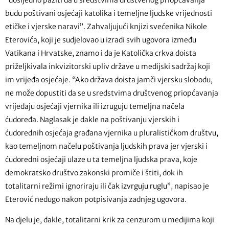
budu poštivani osjećaji katolika i temeljne ljudske vrijednosti
etičke i vjerske naravi”. Zahvaljujući knjizi svećenika Nikole
Eterovića, koji je sudjelovao u izradi svih ugovora između
Vatikana i Hrvatske, znamo i da je Katolička crkva doista
priželjkivala inkvizitorski upliv države u medijski sadržaj koji
im vrijeđa osjećaje. “Ako država doista jamči vjersku slobodu,
ne može dopustiti da se u sredstvima društvenog priopćavanja
vrijeđaju osjećaji vjernika ili izruguju temeljna načela
ćudoređa. Naglasak je dakle na poštivanju vjerskih i
ćudorednih osjećaja građana vjernika u pluralističkom društvu,
kao temeljnom načelu poštivanja ljudskih prava jer vjerski i
ćudoredni osjećaji ulaze u ta temeljna ljudska prava, koje
demokratsko društvo zakonski promiče i štiti, dok ih
totalitarni režimi ignoriraju ili čak izvrguju ruglu”, napisao je
Eterović nedugo nakon potpisivanja zadnjeg ugovora.
Na djelu je, dakle, totalitarni krik za cenzurom u medijima koji