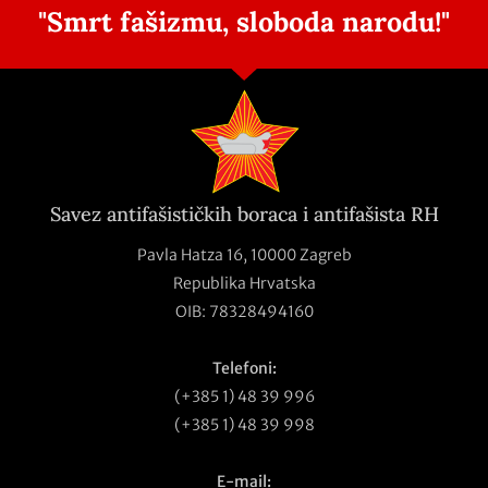
"Smrt fašizmu, sloboda narodu!"
Savez antifašističkih boraca i antifašista RH
Pavla Hatza 16,
10000 Zagreb
Republika Hrvatska
OIB: 78328494160
Telefoni:
(+385 1) 48 39 996
(+385 1) 48 39 998
E-mail: