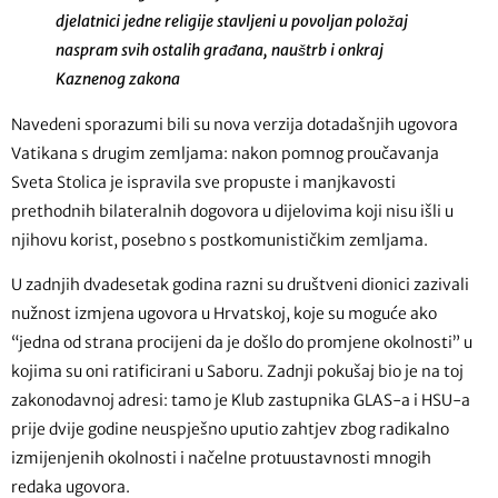
djelatnici jedne religije stavljeni u povoljan položaj
naspram svih ostalih građana, nauštrb i onkraj
Kaznenog zakona
Navedeni sporazumi bili su nova verzija dotadašnjih ugovora
Vatikana s drugim zemljama: nakon pomnog proučavanja
Sveta Stolica je ispravila sve propuste i manjkavosti
prethodnih bilateralnih dogovora u dijelovima koji nisu išli u
njihovu korist, posebno s postkomunističkim zemljama.
U zadnjih dvadesetak godina razni su društveni dionici zazivali
nužnost izmjena ugovora u Hrvatskoj, koje su moguće ako
“jedna od strana procijeni da je došlo do promjene okolnosti” u
kojima su oni ratificirani u Saboru. Zadnji pokušaj bio je na toj
zakonodavnoj adresi: tamo je Klub zastupnika GLAS-a i HSU-a
prije dvije godine neuspješno uputio zahtjev zbog radikalno
izmijenjenih okolnosti i načelne protuustavnosti mnogih
redaka ugovora.