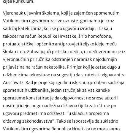
cijeli kurikulum.
Vjeronauk u javnim školama, koji je zajamčen spomenutim
Vatikanskim ugovorom za sve uzraste, godinama je kroz
sadržaj katekizama, koji se po ugovoru izrađuju i tiskaju
također na račun Republike Hrvatske, širio homofobne,
protuateističke i općenito antiprosvjetiteljske ideje među
školarcima. Zahvaljujući pritisku medija, u međuvremenu je iz
vjeronaučnih priručnika odstranjen naramak najodurnijih
prljavština na račun nekatolika. Primjer koji je ostao dugo u
udžbenicima odnosio se na sugestiju da su ateisti odgovorni za
Auschwitz. Kad je prije koju godinu iskrsnuo problem sadržaja
spomenutih udžbenika, jedan stručnjak za Vatikanske
sporazume konstatirao je da odgovornost ne snose autori i
nositelji ideje, nego nadležna državna tijela zato što se po
ugovoru predmet ima održavati “u skladu s propisima
državnog zakonodavstva”. Tako se ispostavlja da sukladno
Vatikanskim ugovorima Republika Hrvatska ne mora samo