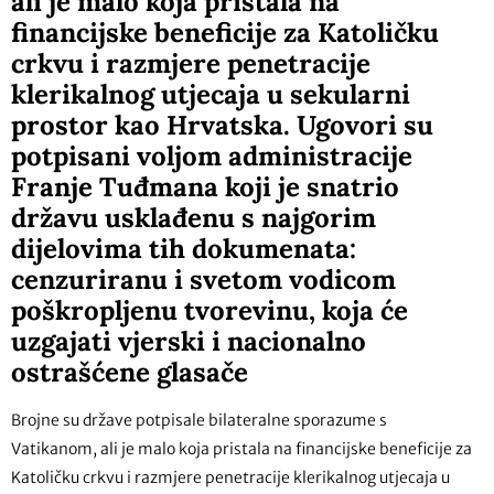
ali je malo koja pristala na
financijske beneficije za Katoličku
crkvu i razmjere penetracije
klerikalnog utjecaja u sekularni
prostor kao Hrvatska. Ugovori su
potpisani voljom administracije
Franje Tuđmana koji je snatrio
državu usklađenu s najgorim
dijelovima tih dokumenata:
cenzuriranu i svetom vodicom
poškropljenu tvorevinu, koja će
uzgajati vjerski i nacionalno
ostrašćene glasače
Brojne su države potpisale bilateralne sporazume s
Vatikanom, ali je malo koja pristala na financijske beneficije za
Katoličku crkvu i razmjere penetracije klerikalnog utjecaja u