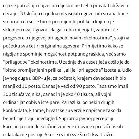
čija se potrošnja najvećim dijelom ne treba pravdati državi u
detalje. “U slučaju da jedna od visokih ugovornih strana bude
smatrala da su se bitno promijenile prilike u kojima je
sklopljen ovaj Ugovor i da ga treba mijenjati, započet će
pregovore o njegovoj prilagodbi novim okolnostima”, stoji na
početku sva četiri originalna ugovora. Primijetimo kako se
nigdje ne spominje mogućnost potpunog raskida, već samo
“prilagodbe” okolnostima. U zadnja dva desetljeća došlo je do
“bitno promijenjenih prilika”, ali je “prilagodba” izostala. Udio
javnog duga u BDP-u je, za početak, krajem devedesetih bio
manji od 30 posto. Danas je veći od 90 posto. Tada smo imali
300 tisuća vojnika, danas ih je oko 40 tisuća, ali vojni
ordinarijat dobiva iste pare. Za razliku od nekih drugih
konkordata, k tome, hrvatske su verzije napisane tako da
beneficije traju unedogled. Suprotno javnoj percepciji,
korelacija između količine vraćene imovine i proračunskih
izdataka ne postoji. Ako se i vrati sve što Crkva traži u