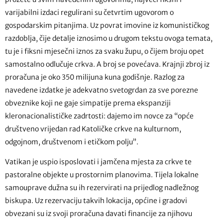
varijabilni izdaci regulirani su četvrtim ugovorom o
gospodarskim pitanjima. Uz povrat imovine iz komunističkog
razdoblja, čije detalje iznosimo u drugom tekstu ovoga temata,
tu je i fiksni mjesečni iznos za svaku župu, o čijem broju opet
samostalno odlučuje crkva. A broj se povećava. Krajnji zbroj iz
proračuna je oko 350 milijuna kuna godišnje. Razlog za
navedene izdatke je adekvatno svetogrdan za sve porezne
obveznike koji ne gaje simpatije prema ekspanziji
kleronacionalističke zadrtosti: dajemo im novce za “opće
društveno vrijedan rad Katoličke crkve na kulturnom,
odgojnom, društvenom i etičkom polju”.
Vatikan je uspio isposlovati i jamčena mjesta za crkve te
pastoralne objekte u prostornim planovima. Tijela lokalne
samouprave dužna su ih rezervirati na prijedlog nadležnog
biskupa. Uz rezervaciju takvih lokacija, općine i gradovi
obvezani su iz svoji proračuna davati financije za njihovu