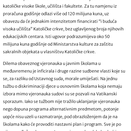
katoličke visoke škole, učilišta i fakultete. Za tu namjenu iz
proračuna godišnje odlazi više od 120 milijuna kuna, uz
obavezu da će jednakim intenzitetom financirati “i buduća
visoka učilišta” Katoličke crkve, bez uglavljenog broja njihovih
edukacijskih centara. Isti ugovor podrazumijeva oko 50
milijuna kuna godišnje od Ministarstva kulture za zaštitu
sakralnih objekata u vlasništvu Katoličke crkve.
Dilema obaveznog vjeronauka u javnim školama u
međuvremenu je inficirala i druge razine sudbene vlasti koje su
se, za razliku od Ustavnog suda, morale umiješati. Na jednu
tužbu o diskriminaciji djece u osnovnim školama koja nemaju
izbora mimo vjeronauka sudovi su se pozvali na Vatikanski
sporazum. Iako se tužbom nije tražilo uklanjanje vjeronauka
nego dopuna programa alternativnim predmetom, potonje
uopće nisu uzeli u razmatranje, pod obrazloženjem da je na
školama kako će provoditi nastavni plan i program. Sve je po