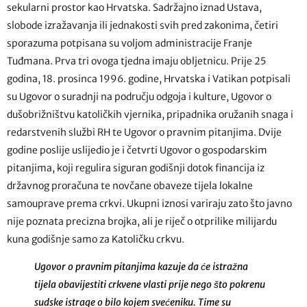
sekularni prostor kao Hrvatska. Sadržajno iznad Ustava,
slobode izražavanja ili jednakosti svih pred zakonima, četiri
sporazuma potpisana su voljom administracije Franje
Tuđmana. Prva tri ovoga tjedna imaju obljetnicu. Prije 25
godina, 18. prosinca 1996. godine, Hrvatska i Vatikan potpisali
su Ugovor o suradnji na području odgoja i kulture, Ugovor o
dušobrižništvu katoličkih vjernika, pripadnika oružanih snaga i
redarstvenih službi RH te Ugovor o pravnim pitanjima. Dvije
godine poslije uslijedio je i četvrti Ugovor o gospodarskim
pitanjima, koji regulira siguran godišnji dotok financija iz
državnog proračuna te novčane obaveze tijela lokalne
samouprave prema crkvi. Ukupni iznosi variraju zato što javno
nije poznata precizna brojka, ali je riječ o otprilike milijardu
kuna godišnje samo za Katoličku crkvu.
Ugovor o pravnim pitanjima kazuje da će istražna
tijela obavijestiti crkvene vlasti prije nego što pokrenu
sudske istrage o bilo kojem svećeniku. Time su