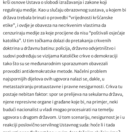
krši osnove Ustava o slobodi izražavanja i zakone koji
reguliraju medije. Kao u slučaju obrazovnog sustava, u kojem bi
država trebala brinuti o provedbi “vrijednosti kršćanske
etike”, i ovdje je obaveza na necrkvenim vlastima da
cenzuriraju medije za koje procijene da nisu “poštivali osjećaje
katolika”. U tim točkama dolazi do pretakanja crkvenih
doktrina u državnu batinu: policija, državno odvjetništvo i
sudovi podređuju se vizijama Katoličke crkve o demokraciji
tako što su se međunarodnim sporazumom obavezali
provoditi antidemokratske metode. Načelni problem
najspornijih dijelova ovih ugovora nalazi se, dakle, u
metastaziranju protuustavne i pravne nesigurnosti. Crkva tu
postaje nebitan faktor: spor se prelijeva na sekularnu državu,
njene represivne organe i građane koje bi, na primjer, neki
budući nacionalist u vladi mogao procesuirati na temelju
ugovora s drugom državom. U tom scenariju, nesigurnost je i u
reakciji poslovično servilnog Ustavnog suda: hoće li i tada