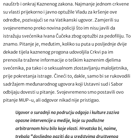
nauštrb i onkraj Kaznenog zakona. Najmanje jednom crkvene
su vlasti prijekorno i javno optužile Vladu za kršenje ove
odredbe, pozivajući se na Vatikanski ugovor. Zamjerili su
svojevremeno preko novina policiji što im nisu javili da
istražuju svećenika Ivana Čučeka zbog optužbi za pedofiliju. To
znamo. Pitanje je, međutim, koliko su puta u posljednje dvije
dekade tijela kaznenog progona udovoljila Crkvi pa im
prenosila tražene informacije o teškim kaznenim djelima
svećenika, pa tako i o seksualnom zlostavljanju maloljetnika,
prije pokretanja istrage. Čineći to, dakle, samo bi se rukovodili
sadržajem međunarodnog ugovora koji Ustavni sud i Sabor
odbijaju dovesti u pitanje. Svojevremeno smo postavili ovo
pitanje MUP-u, ali odgovor nikad nije pristigao.
Ugovor o suradnji na području odgoja i kulture zaziva
opasne intervencije u medije, koje su podložne
arbitrarnom hiru bilo koje vlasti. Hrvatska bi, naime,
trebala “dosljedno paziti da u sredstvima društvenog