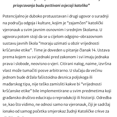
priopćavanja budu poštivani osjećaji katolika”
Potencijalno je duboko protuustavan i drugi ugovor o suradnji
na području odgoja i kulture, kojim je “zajamčen” katolički
vjeronauk u svim javnim osnovnim i srednjim školama. U
ugovoru potom stoji da se u cijelom odgojno-obrazovnom
sustavu javnih škola “moraju uzimati u obzir vrijednosti
kršćanske etike”. Time je doveden u pitanje članak 14. Ustava
prema kojem su svi jednaki pred zakonom i svi imaju jednaka
prava i slobode, neovisno o vjeri. Citirani nalog, naime, izvršna
vlast može tumačiti posve arbitrarno. U slučaju da većinu
jednom bude držala fašistoidna desnica poljskoga ili
mađarskog tipa, nije teško zamisliti kakve bi “vrijednosti
kršćanske etike” bile implementirane u svim predmetima koji
građansko društvo educiraju o reprodukciji ili historiji. Odredba
se, kao što vidimo, ne odnosi samo na vjeronauk, čiji je sadržaj
ionako od samog početka smjerokaz žudnji Katoličke crkve za