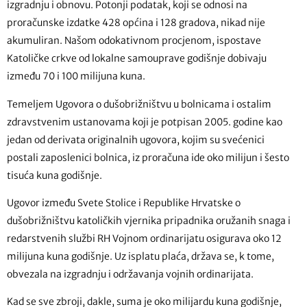
izgradnju i obnovu. Potonji podatak, koji se odnosi na
proračunske izdatke 428 općina i 128 gradova, nikad nije
akumuliran. Našom odokativnom procjenom, ispostave
Katoličke crkve od lokalne samouprave godišnje dobivaju
između 70 i 100 milijuna kuna.
Temeljem Ugovora o dušobrižništvu u bolnicama i ostalim
zdravstvenim ustanovama koji je potpisan 2005. godine kao
jedan od derivata originalnih ugovora, kojim su svećenici
postali zaposlenici bolnica, iz proračuna ide oko milijun i šesto
tisuća kuna godišnje.
Ugovor između Svete Stolice i Republike Hrvatske o
dušobrižništvu katoličkih vjernika pripadnika oružanih snaga i
redarstvenih službi RH Vojnom ordinarijatu osigurava oko 12
milijuna kuna godišnje. Uz isplatu plaća, država se, k tome,
obvezala na izgradnju i održavanja vojnih ordinarijata.
Kad se sve zbroji, dakle, suma je oko milijardu kuna godišnje,