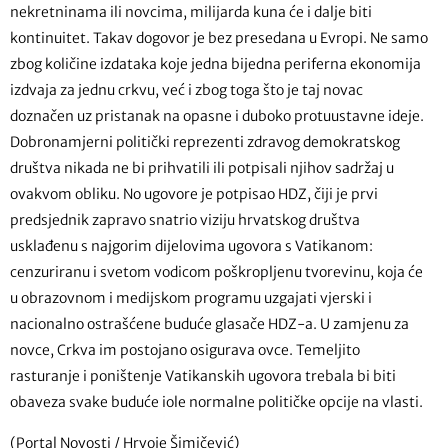
nekretninama ili novcima, milijarda kuna će i dalje biti
kontinuitet. Takav dogovor je bez presedana u Evropi. Ne samo
zbog količine izdataka koje jedna bijedna periferna ekonomija
izdvaja za jednu crkvu, već i zbog toga što je taj novac
doznačen uz pristanak na opasne i duboko protuustavne ideje.
Dobronamjerni politički reprezenti zdravog demokratskog
društva nikada ne bi prihvatili ili potpisali njihov sadržaj u
ovakvom obliku. No ugovore je potpisao HDZ, čiji je prvi
predsjednik zapravo snatrio viziju hrvatskog društva
usklađenu s najgorim dijelovima ugovora s Vatikanom:
cenzuriranu i svetom vodicom poškropljenu tvorevinu, koja će
u obrazovnom i medijskom programu uzgajati vjerski i
nacionalno ostrašćene buduće glasače HDZ-a. U zamjenu za
novce, Crkva im postojano osigurava ovce. Temeljito
rasturanje i poništenje Vatikanskih ugovora trebala bi biti
obaveza svake buduće iole normalne političke opcije na vlasti.
(Portal Novosti / Hrvoje Šimičević)