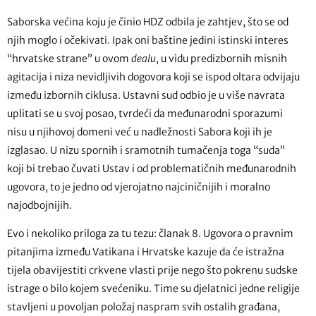
Saborska većina koju je činio HDZ odbila je zahtjev, što se od
njih moglo i očekivati. Ipak oni baštine jedini istinski interes
“hrvatske strane” u ovom
dealu
, u vidu predizbornih misnih
agitacija i niza nevidljivih dogovora koji se ispod oltara odvijaju
između izbornih ciklusa. Ustavni sud odbio je u više navrata
uplitati se u svoj posao, tvrdeći da međunarodni sporazumi
nisu u njihovoj domeni već u nadležnosti Sabora koji ih je
izglasao. U nizu spornih i sramotnih tumačenja toga “suda”
koji bi trebao čuvati Ustav i od problematičnih međunarodnih
ugovora, to je jedno od vjerojatno najciničnijih i moralno
najodbojnijih.
Evo i nekoliko priloga za tu tezu: članak 8. Ugovora o pravnim
pitanjima između Vatikana i Hrvatske kazuje da će istražna
tijela obavijestiti crkvene vlasti prije nego što pokrenu sudske
istrage o bilo kojem svećeniku. Time su djelatnici jedne religije
stavljeni u povoljan položaj naspram svih ostalih građana,