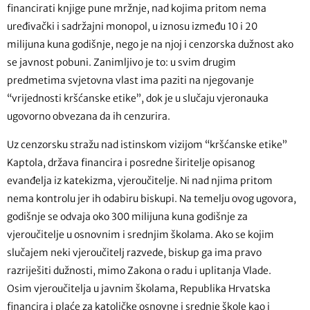
financirati knjige pune mržnje, nad kojima pritom nema
uređivački i sadržajni monopol, u iznosu između 10 i 20
milijuna kuna godišnje, nego je na njoj i cenzorska dužnost ako
se javnost pobuni. Zanimljivo je to: u svim drugim
predmetima svjetovna vlast ima paziti na njegovanje
“vrijednosti kršćanske etike”, dok je u slučaju vjeronauka
ugovorno obvezana da ih cenzurira.
Uz cenzorsku stražu nad istinskom vizijom “kršćanske etike”
Kaptola, država financira i posredne širitelje opisanog
evanđelja iz katekizma, vjeroučitelje. Ni nad njima pritom
nema kontrolu jer ih odabiru biskupi. Na temelju ovog ugovora,
godišnje se odvaja oko 300 milijuna kuna godišnje za
vjeroučitelje u osnovnim i srednjim školama. Ako se kojim
slučajem neki vjeroučitelj razvede, biskup ga ima pravo
razriješiti dužnosti, mimo Zakona o radu i uplitanja Vlade.
Osim vjeroučitelja u javnim školama, Republika Hrvatska
financira i plaće za katoličke osnovne i srednje škole kao i