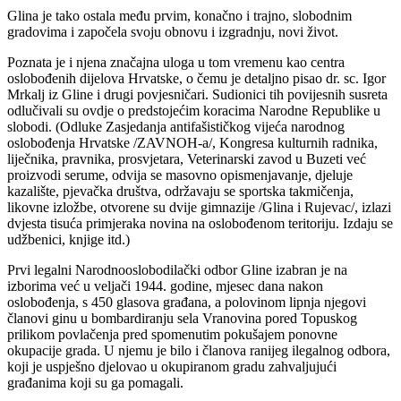
Glina je tako ostala među prvim, konačno i trajno, slobodnim
gradovima i započela svoju obnovu i izgradnju, novi život.
Poznata je i njena značajna uloga u tom vremenu kao centra
oslobođenih dijelova Hrvatske, o čemu je detaljno pisao dr. sc. Igor
Mrkalj iz Gline i drugi povjesničari. Sudionici tih povijesnih susreta
odlučivali su ovdje o predstojećim koracima Narodne Republike u
slobodi. (Odluke Zasjedanja antifašističkog vijeća narodnog
oslobođenja Hrvatske /ZAVNOH-a/, Kongresa kulturnih radnika,
liječnika, pravnika, prosvjetara, Veterinarski zavod u Buzeti već
proizvodi serume, odvija se masovno opismenjavanje, djeluje
kazalište, pjevačka društva, održavaju se sportska takmičenja,
likovne izložbe, otvorene su dvije gimnazije /Glina i Rujevac/, izlazi
dvjesta tisuća primjeraka novina na oslobođenom teritoriju. Izdaju se
udžbenici, knjige itd.)
Prvi legalni Narodnooslobodilački odbor Gline izabran je na
izborima već u veljači 1944. godine, mjesec dana nakon
oslobođenja, s 450 glasova građana, a polovinom lipnja njegovi
članovi ginu u bombardiranju sela Vranovina pored Topuskog
prilikom povlačenja pred spomenutim pokušajem ponovne
okupacije grada. U njemu je bilo i članova ranijeg ilegalnog odbora,
koji je uspješno djelovao u okupiranom gradu zahvaljujući
građanima koji su ga pomagali.