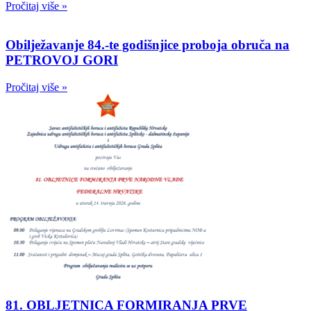
Pročitaj više »
Obilježavanje 84.-te godišnjice proboja obruča na
PETROVOJ GORI
Pročitaj više »
81. OBLJETNICA FORMIRANJA PRVE