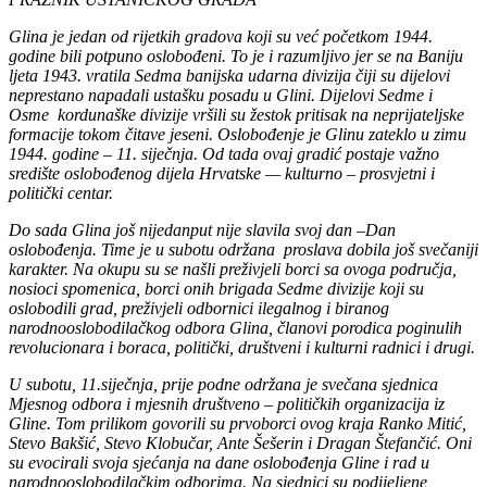
Glina je jedan od rijetkih gradova koji su već početkom 1944.
godine bili potpuno oslobođeni. To je i razumljivo jer se na Baniju
ljeta 1943. vratila Sedma banijska udarna divizija čiji su dijelovi
neprestano napadali ustašku posadu u Glini. Dijelovi Sedme i
Osme kordunaške divizije vršili su žestok pritisak na neprijateljske
formacije tokom čitave jeseni. Oslobođenje je Glinu zateklo u zimu
1944. godine – 11. siječnja. Od tada ovaj gradić postaje važno
središte oslobođenog dijela Hrvatske — kulturno – prosvjetni i
politički centar.
Do sada Glina još nijedanput nije slavila svoj dan –Dan
oslobođenja. Time je u subotu održana proslava dobila još svečaniji
karakter. Na okupu su se našli preživjeli borci sa ovoga područja,
nosioci spomenica, borci onih brigada Sedme divizije koji su
oslobodili grad, preživjeli odbornici ilegalnog i biranog
narodnooslobodilačkog odbora Glina, članovi porodica poginulih
revolucionara i boraca, politički, društveni i kulturni radnici i drugi.
U subotu, 11.siječnja, prije podne održana je svečana sjednica
Mjesnog odbora i mjesnih društveno – političkih organizacija iz
Gline. Tom prilikom govorili su prvoborci ovog kraja Ranko Mitić,
Stevo Bakšić, Stevo Klobučar, Ante Šešerin i Dragan Štefančić. Oni
su evocirali svoja sjećanja na dane oslobođenja Gline i rad u
narodnooslobodilačkim odborima. Na sjednici su podijeljene