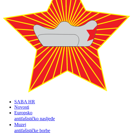
SABA HR
Novosti
Europsko
antifašističko nasljeđe
Muzej
antifašističke borbe