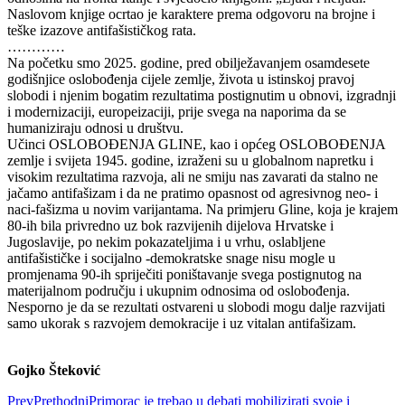
Naslovom knjige ocrtao je karaktere prema odgovoru na brojne i
teške izazove antifašističkog rata.
…………
Na početku smo 2025. godine, pred obilježavanjem osamdesete
godišnjice oslobođenja cijele zemlje, života u istinskoj pravoj
slobodi i njenim bogatim rezultatima postignutim u obnovi, izgradnji
i modernizaciji, europeizaciji, prije svega na naporima da se
humaniziraju odnosi u društvu.
Učinci OSLOBOĐENJA GLINE, kao i općeg OSLOBOĐENJA
zemlje i svijeta 1945. godine, izraženi su u globalnom napretku i
visokim rezultatima razvoja, ali ne smiju nas zavarati da stalno ne
jačamo antifašizam i da ne pratimo opasnost od agresivnog neo- i
naci-fašizma u novim varijantama. Na primjeru Gline, koja je krajem
80-ih bila privredno uz bok razvijenih dijelova Hrvatske i
Jugoslavije, po nekim pokazateljima i u vrhu, oslabljene
antifašističke i socijalno -demokratske snage nisu mogle u
promjenama 90-ih spriječiti poništavanje svega postignutog na
materijalnom području i ukupnim odnosima od oslobođenja.
Nesporno je da se rezultati ostvareni u slobodi mogu dalje razvijati
samo ukorak s razvojem demokracije i uz vitalan antifašizam.
Gojko Šteković
Prev
Prethodni
Primorac je trebao u debati mobilizirati svoje i