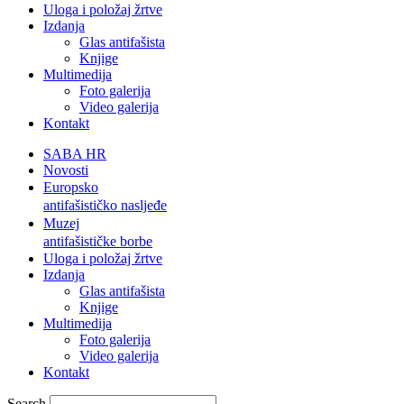
Uloga i položaj žrtve
Izdanja
Glas antifašista
Knjige
Multimedija
Foto galerija
Video galerija
Kontakt
SABA HR
Novosti
Europsko
antifašističko nasljeđe
Muzej
antifašističke borbe
Uloga i položaj žrtve
Izdanja
Glas antifašista
Knjige
Multimedija
Foto galerija
Video galerija
Kontakt
Search