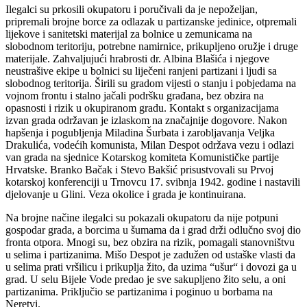
Ilegalci su prkosili okupatoru i poručivali da je nepoželjan,
pripremali brojne borce za odlazak u partizanske jedinice, otpremali
lijekove i sanitetski materijal za bolnice u zemunicama na
slobodnom teritoriju, potrebne namirnice, prikupljeno oružje i druge
materijale. Zahvaljujući hrabrosti dr. Albina Blašića i njegove
neustrašive ekipe u bolnici su liječeni ranjeni partizani i ljudi sa
slobodnog teritorija. Širili su gradom vijesti o stanju i pobjedama na
vojnom frontu i stalno jačali podršku građana, bez obzira na
opasnosti i rizik u okupiranom gradu. Kontakt s organizacijama
izvan grada održavan je izlaskom na značajnije dogovore. Nakon
hapšenja i pogubljenja Miladina Šurbata i zarobljavanja Veljka
Drakulića, vodećih komunista, Milan Despot održava vezu i odlazi
van grada na sjednice Kotarskog komiteta Komunističke partije
Hrvatske. Branko Bačak i Stevo Bakšić prisustvovali su Prvoj
kotarskoj konferenciji u Trnovcu 17. svibnja 1942. godine i nastavili
djelovanje u Glini. Veza okolice i grada je kontinuirana.
Na brojne načine ilegalci su pokazali okupatoru da nije potpuni
gospodar grada, a borcima u šumama da i grad drži odlučno svoj dio
fronta otpora. Mnogi su, bez obzira na rizik, pomagali stanovništvu
u selima i partizanima. Mišo Despot je zadužen od ustaške vlasti da
u selima prati vršilicu i prikuplja žito, da uzima “ušur“ i dovozi ga u
grad. U selu Bijele Vode predao je sve sakupljeno žito selu, a oni
partizanima. Priključio se partizanima i poginuo u borbama na
Neretvi.