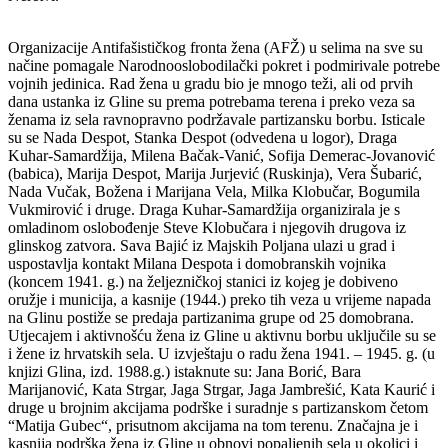
Organizacije Antifašističkog fronta žena (AFŽ) u selima na sve su
načine pomagale Narodnooslobodilački pokret i podmirivale potrebe
vojnih jedinica. Rad žena u gradu bio je mnogo teži, ali od prvih
dana ustanka iz Gline su prema potrebama terena i preko veza sa
ženama iz sela ravnopravno podržavale partizansku borbu. Isticale
su se Nada Despot, Stanka Despot (odvedena u logor), Draga
Kuhar-Samardžija, Milena Bačak-Vanić, Sofija Demerac-Jovanović
(babica), Marija Despot, Marija Jurjević (Ruskinja), Vera Šubarić,
Nada Vučak, Božena i Marijana Vela, Milka Klobučar, Bogumila
Vukmirović i druge. Draga Kuhar-Samardžija organizirala je s
omladinom oslobođenje Steve Klobučara i njegovih drugova iz
glinskog zatvora. Sava Bajić iz Majskih Poljana ulazi u grad i
uspostavlja kontakt Milana Despota i domobranskih vojnika
(koncem 1941. g.) na željezničkoj stanici iz kojeg je dobiveno
oružje i municija, a kasnije (1944.) preko tih veza u vrijeme napada
na Glinu postiže se predaja partizanima grupe od 25 domobrana.
Utjecajem i aktivnošću žena iz Gline u aktivnu borbu uključile su se
i žene iz hrvatskih sela. U izvještaju o radu žena 1941. – 1945. g. (u
knjizi Glina, izd. 1988.g.) istaknute su: Jana Borić, Bara
Marijanović, Kata Strgar, Jaga Strgar, Jaga Jambrešić, Kata Kaurić i
druge u brojnim akcijama podrške i suradnje s partizanskom četom
“Matija Gubec“, prisutnom akcijama na tom terenu. Značajna je i
kasnija podrška žena iz Gline u obnovi popaljenih sela u okolici i