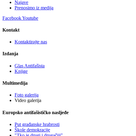
Najave
Prenosimo iz medija
Facebook
Youtube
Kontakt
Kontaktirajte nas
Izdanja
Glas Antifašista
Knjige
Multimedija
Foto galerija
Video galerija
Europsko antifašističko nasljeđe
Put građanske hrabrosti
Škole demokracije
"Tko je drugi i drugačiji"