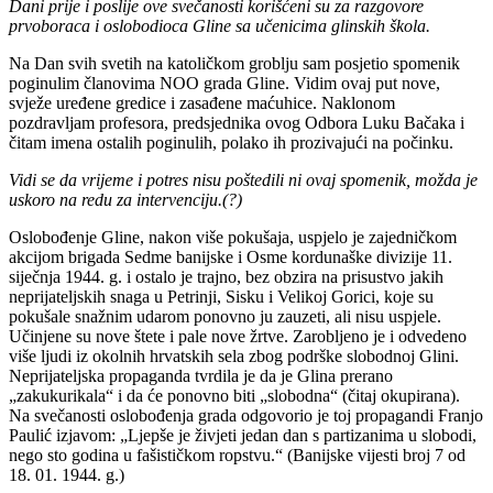
Dani prije i poslije ove svečanosti korišćeni su za razgovore
prvoboraca i oslobodioca Gline sa učenicima glinskih škola.
Na Dan svih svetih na katoličkom groblju sam posjetio spomenik
poginulim članovima NOO grada Gline. Vidim ovaj put nove,
svježe uređene gredice i zasađene maćuhice. Naklonom
pozdravljam profesora, predsjednika ovog Odbora Luku Bačaka i
čitam imena ostalih poginulih, polako ih prozivajući na počinku.
Vidi se da vrijeme i potres nisu poštedili ni ovaj spomenik, možda je
uskoro na redu za intervenciju.(?)
Oslobođenje Gline, nakon više pokušaja, uspjelo je zajedničkom
akcijom brigada Sedme banijske i Osme kordunaške divizije 11.
siječnja 1944. g. i ostalo je trajno, bez obzira na prisustvo jakih
neprijateljskih snaga u Petrinji, Sisku i Velikoj Gorici, koje su
pokušale snažnim udarom ponovno ju zauzeti, ali nisu uspjele.
Učinjene su nove štete i pale nove žrtve. Zarobljeno je i odvedeno
više ljudi iz okolnih hrvatskih sela zbog podrške slobodnoj Glini.
Neprijateljska propaganda tvrdila je da je Glina prerano
„zakukurikala“ i da će ponovno biti „slobodna“ (čitaj okupirana).
Na svečanosti oslobođenja grada odgovorio je toj propagandi Franjo
Paulić izjavom: „Ljepše je živjeti jedan dan s partizanima u slobodi,
nego sto godina u fašističkom ropstvu.“ (Banijske vijesti broj 7 od
18. 01. 1944. g.)