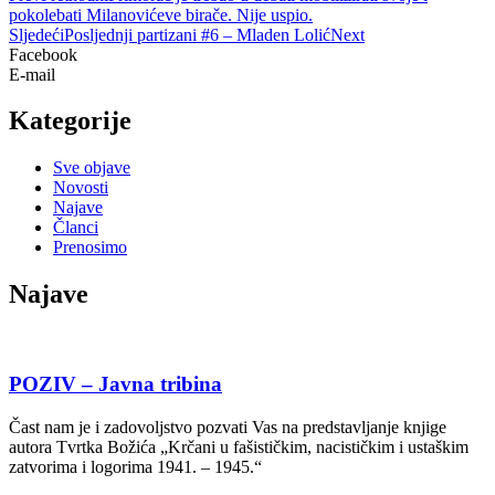
pokolebati Milanovićeve birače. Nije uspio.
Sljedeći
Posljednji partizani #6 – Mladen Lolić
Next
Facebook
E-mail
Kategorije
Sve objave
Novosti
Najave
Članci
Prenosimo
Najave
POZIV – Javna tribina
Čast nam je i zadovoljstvo pozvati Vas na predstavljanje knjige
autora Tvrtka Božića „Krčani u fašističkim, nacističkim i ustaškim
zatvorima i logorima 1941. – 1945.“