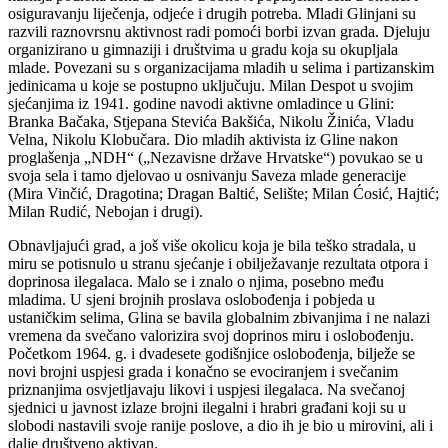
osiguravanju liječenja, odjeće i drugih potreba. Mladi Glinjani su
razvili raznovrsnu aktivnost radi pomoći borbi izvan grada. Djeluju
organizirano u gimnaziji i društvima u gradu koja su okupljala
mlade. Povezani su s organizacijama mladih u selima i partizanskim
jedinicama u koje se postupno uključuju. Milan Despot u svojim
sjećanjima iz 1941. godine navodi aktivne omladince u Glini:
Branka Bačaka, Stjepana Stevića Bakšića, Nikolu Žinića, Vladu
Velna, Nikolu Klobučara. Dio mladih aktivista iz Gline nakon
proglašenja „NDH“ („Nezavisne države Hrvatske“) povukao se u
svoja sela i tamo djelovao u osnivanju Saveza mlade generacije
(Mira Vinčić, Dragotina; Dragan Baltić, Selište; Milan Ćosić, Hajtić;
Milan Rudić, Nebojan i drugi).
Obnavljajući grad, a još više okolicu koja je bila teško stradala, u
miru se potisnulo u stranu sjećanje i obilježavanje rezultata otpora i
doprinosa ilegalaca. Malo se i znalo o njima, posebno među
mladima. U sjeni brojnih proslava oslobođenja i pobjeda u
ustaničkim selima, Glina se bavila globalnim zbivanjima i ne nalazi
vremena da svečano valorizira svoj doprinos miru i oslobođenju.
Početkom 1964. g. i dvadesete godišnjice oslobođenja, bilježe se
novi brojni uspjesi grada i konačno se evociranjem i svečanim
priznanjima osvjetljavaju likovi i uspjesi ilegalaca. Na svečanoj
sjednici u javnost izlaze brojni ilegalni i hrabri građani koji su u
slobodi nastavili svoje ranije poslove, a dio ih je bio u mirovini, ali i
dalje društveno aktivan.