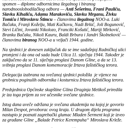
spomen – diplome odbornicima ilegalnog i biranog
narodnooslobodilačkog odbora —
Anti
Šešerinu, Frani Pauliću,
Slavku Kihaliću, Adamu Marakoviću, Slavku Mrganu, Živku
Tomiću i Miroslavu Štimcu
– članovima
ilegalnog
NOO-a. Luki
Bačaku, Franji Koželju, Mati Kačkovu, Nadi Brkić, Joli Bogunović,
Stevi Ličini, Jovanki Nikolozo, Franciki Košutić, Mariji Mirković,
Branku Bačaku, Nikoli Kauru, Baldi Brbura i Jandri Školneković —
članovima
biranog
NOO-a u veljači 1944. godine.
Na sjednici je donesen zaključak da se ime sadašnjoj Radničkoj ulici
promjeni i da ona od sada bude Ulica 11. siječnja 1944. Također je
zaključeno da se 11. siječnja proglasi Danom Gline, a da se 13.
svibnja proglasi Danom komemoracije žrtava fašističkog terora.
Delegacija izabrana na svečanoj sjednici položila je vijence na
grobnicu poginulih odbornika i kosturnicu žrtava fašističkog terora.
Predsjednica Općinske skupštine Glina Draginja Metikoš priredila
je iza toga prijem za sve učesnike svečane sjednice.
Istog dana uveče održana je svečana akademija na kojoj je govorio
Milan Despot, prvoborac ovog kraja. U drugom dijelu programa
nastupio je poznati zagrebački glumac Mladen Šerment koji je izveo
za građane Gline „Balade Petrice Kerempuha“ Miroslava Krleže.