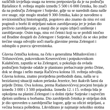
različitih izvještaja snaga na terenu pretpostavlja da je na području
Bjelašnice 8. svibnja stupilo između 5 500 i 6 000 četnika, što znači
da na području Zelengore i Sutjeske, gdje su se narednih dana našle
ove snage, nije moglo stradati 9 300 četnika, kako je navođeno u
revizionističkoj historiografiji, pogotovo ako znamo da nisu svi oni
poginuli u borbi ili strijeljani nakon zarobljavanja jer je jedan dio
preživio zarobljavanje, a manji dio je uspio izbjeći uništenje i
zarobljavanje. Osim toga, nisu svi četnici koji su se probili istočno
od Bradine dospjeli do Zelengore i Sutjeske, budući da se oko jedne
trećine snaga odvojilo uoči marša glavnine prema Zelengori i
odstupilo u pravcu sjeveroistoka.
Glavna četnička kolona, na čelu s generalima Mihailovićem i
Trifunovićem, pukovnikom Keserovićem i potpukovnikom
Kalabićem, zaputila se ka Zelengori, u pokušaju da ovlada
područjem Sutjeske odakle je planirano prebacivanje preko Drine,
dok se druga i nešto manja Račićeva kolona 10. svibnja odvojila.
Glavna kolona, znatno prorijeđena prethodnih dana, našla se u
bezizlaznoj situaciji nakon prelaska Jezerice, bez ikakvih šansi da
prijeđe Drinu. Ova kolona, prema Radanovićevoj procjeni brojala je
između 3 000 i 3 500 pripadnika. Između 12. i 15. svibnja bila je
opkoljena na planini Zelengori i u dolini rijeke Sutjeske i najvećim
djelom uništena u borbama. Dio zarobljenih četnika je strijeljan dok
je dio sproveden u zarobljeničke logore, gdje su oficiri strijeljani, a
većina boraca pošteđena. Likvidirano je najmanje nekoliko stotina