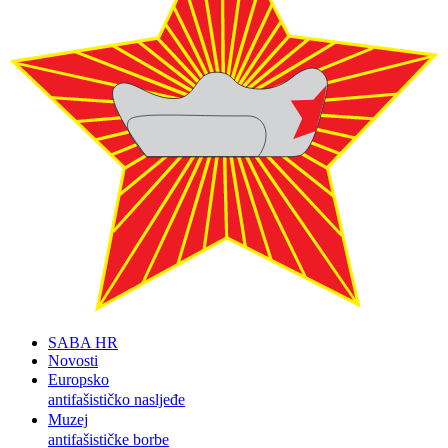
SABA HR
Novosti
Europsko
antifašističko nasljeđe
Muzej
antifašističke borbe