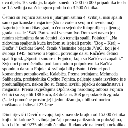
dva dijela, 10. svibnja, brojale između 5 500 i 6 000 pripadnika te da
se 12. svibnja na Zelengoru probilo do 3 500 četnika.
Četnici su Fojnicu zauzeli u jutarnjim satima 4. svibnja, nisu spalili
samo partizanske magacine (što navode u svojim dnevnicima).
Izgorio je skoro čitav grad, o čemu svjedoče fotografije spaljenog
grada nastale 1945. Partizanski veteran Ivo Domazet naveo je u
ratnim sjećanjima da su četnici „do temelja spalili Fojnicu”. „Na
zidovima spaljenih kuća krečom su ispisali parolu: ’Bog – Kralj –
Draža’.” Božidar Savić, četnik Vlasinske brigade JVuO, koji je 4.
svibnja 1945. boravio u Fojnici, potvrđuje da su Račićevi četnici
spalili grad. „Spustili smo se u Fojnicu, koju su Račićevci zapalili.”
Svjedoci pored četnika pod komandom potpukovnika Račića
spominju da su u Fojnici 4. svibnja bili prisutni i četnici pod
komandom potpukovnika Kalabića. Prema tvrdnjama Mehmeda
Salihagića, predsjednika Općine Fojnica, paljenje grada izvršeno je s
predumišljajem, nakon što su četnici izvršili pljačku domaćinstava i
magacina. Prema izvještajima Općinskog narodnog odbora Fojnica
četnici su zapalili 188 kuća, 48 dućana, 368 gospodarskih zgrada
(štale i pomoćne prostorije) i jednu džamiju, ubili sedmoricu
muškaraca i silovali 23 žene.
Dimitrijević i Dević u svojoj knjizi navode brojku od 15.000 četnika
koji u tri kolone 7. svibnja jurišaju prema partizanskim položajima,
kao i cifru od 9235 ubijenih četnika. Radanović na temelju nekoliko