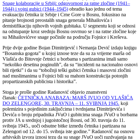
Snage kolaboracije u Srbiji: odgovornost za ratne zločine (1941–
1944) i vojni gubici (1944–1945)
obradio kao jednu od tema
evakuaciju četnika iz Srbije i Crne Gore u Bosnu, fokusirao na
pitanje brojnosti preostalih snaga generala Mihailovića i
demistifikaciju njihovih vojnih gubitaka. U segmentu koji se odnosi
na odstupanje kroz srednju Bosnu osvrnuo se i na ratne zločine koje
su Mihailovićeve snage počinile na području Fojnice i Kreševa.
Prije dvije godine Bojan Dimitrijević i Nemanja Dević izdaju knjigu
“Bosanska gogota” u kojoj iznose teze da su za vrijeme marša od
Vlašića do Bitovnje četnici u borbama s partizanima imali samo
“nekoliko desetina poginulih”, da su “incidenti na nacionalno osnovi
bili rijetki” i da su “tobožnji teški gubici četnika i masovni zločini
nad muslimanima u Fojnici bili su mahom konstrukcija potonjih
propartizanskih publicista i historika”.
Stoga je prošle godine Radanović objavio znanstveni
članak:
ČETNIČKA ANABAZA: MARŠ JVUO OD VLAŠIĆA
DO ZELENGORE, 30. TRAVNJA – 11. SVIBNJA 1945.
koji
polemizira s pojedinim zaključcima i tvrdnjama Dimitrijevića i
Devića o broju pripadnika JVuO i gubitcima snaga JVuO u borbama
protiv JA u srednjoj i jugoistočnoj Bosni, od 30. travnja do 11.
svibnja 1945., uoči odsutne bitke između četnika i partizana na
Zelengori od 12. do 15. svibnja iste godine.” Radanović na osnovu
arhivskih izvora iznosi tezu da su snage JVuO uoči razdvajanja na