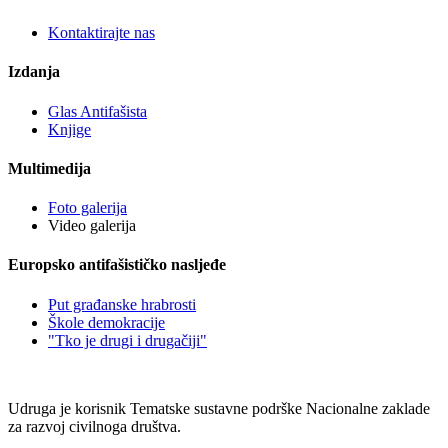
Kontaktirajte nas
Izdanja
Glas Antifašista
Knjige
Multimedija
Foto galerija
Video galerija
Europsko antifašističko nasljeđe
Put građanske hrabrosti
Škole demokracije
"Tko je drugi i drugačiji"
Udruga je korisnik Tematske sustavne podrške Nacionalne zaklade
za razvoj civilnoga društva.