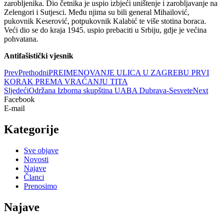
zarobljenika. Dio četnika je uspio izbjeći uništenje i zarobljavanje na
Zelengori i Sutjesci. Među njima su bili general Mihailović,
pukovnik Keserović, potpukovnik Kalabić te više stotina boraca.
Veći dio se do kraja 1945. uspio prebaciti u Srbiju, gdje je većina
pohvatana.
Antifašistički vjesnik
Prev
Prethodni
PREIMENOVANJE ULICA U ZAGREBU PRVI
KORAK PREMA VRAĆANJU TITA
Sljedeći
Održana Izborna skupština UABA Dubrava-Sesvete
Next
Facebook
E-mail
Kategorije
Sve objave
Novosti
Najave
Članci
Prenosimo
Najave