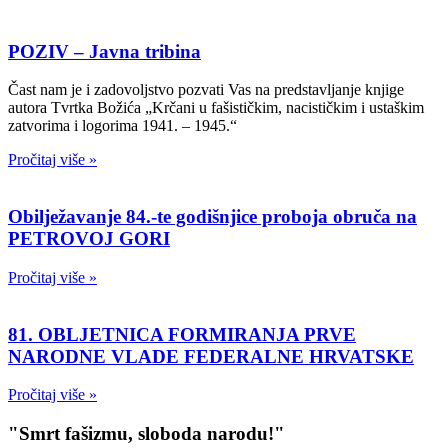
POZIV – Javna tribina
Čast nam je i zadovoljstvo pozvati Vas na predstavljanje knjige
autora Tvrtka Božića „Krčani u fašističkim, nacističkim i ustaškim
zatvorima i logorima 1941. – 1945.“
Pročitaj više »
Obilježavanje 84.-te godišnjice proboja obruča na
PETROVOJ GORI
Pročitaj više »
81. OBLJETNICA FORMIRANJA PRVE
NARODNE VLADE FEDERALNE HRVATSKE
Pročitaj više »
"Smrt fašizmu, sloboda narodu!"