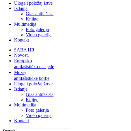
Uloga i položaj žrtve
Izdanja
Glas antifašista
Knjige
Multimedija
Foto galerija
Video galerija
Kontakt
SABA HR
Novosti
Europsko
antifašističko nasljeđe
Muzej
antifašističke borbe
Uloga i položaj žrtve
Izdanja
Glas antifašista
Knjige
Multimedija
Foto galerija
Video galerija
Kontakt
Search