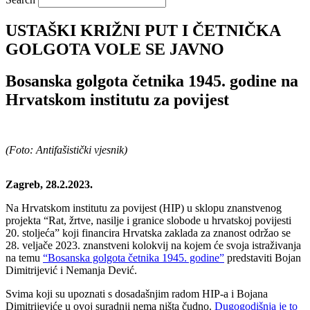
USTAŠKI KRIŽNI PUT I ČETNIČKA
GOLGOTA VOLE SE JAVNO
Bosanska golgota četnika 1945. godine na
Hrvatskom institutu za povijest
(Foto: Antifašistički vjesnik)
Zagreb, 28.2.2023.
Na Hrvatskom institutu za povijest (HIP) u sklopu znanstvenog
projekta “Rat, žrtve, nasilje i granice slobode u hrvatskoj povijesti
20. stoljeća” koji financira Hrvatska zaklada za znanost održao se
28. veljače 2023. znanstveni kolokvij na kojem će svoja istraživanja
na temu
“Bosanska golgota četnika 1945. godine”
predstaviti Bojan
Dimitrijević i Nemanja Dević.
Svima koji su upoznati s dosadašnjim radom HIP-a i Bojana
Dimitrijeviće u ovoj suradnji nema ništa čudno.
Dugogodišnja je to