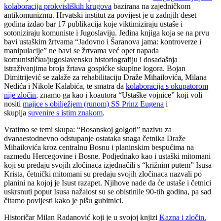
kolaboracija prokvisliških krugova
bazirana na zajedničkom
antikomunizmu. Hrvatski institut za povijest je u zadnjih deset
godina izdao bar 17 publikacija koje viktimiziraju ustaše i
sotoniziraju komuniste i Jugoslaviju. Jedina knjiga koja se na prvu
bavi ustaškim žrtvama “Jadovno i Šaranova jama: kontroverze i
manipulacije” ne bavi se žrtvama već opet napada
komunističku/jugoslavensku historiografiju i dosadašnja
istraživanjima broja žrtava gospićke skupine logora. Bojan
Dimitrijević se zalaže za rehabilitaciju Draže Mihailovića, Milana
Nedića i Nikole Kalabića, te smatra da
kolaboracija s okupatorom
nije zločin
, znamo ga kao i koautora “Ustaške vojnice” koji voli
nositi
majice s obilježjem (runom) SS Prinz Eugena
i
skuplja
suvenire s istim znakom
.
Vratimo se temi skupa: “Bosanskoj golgoti” nazivu za
dvanaestodnevno odstupanje ostataka snaga četnika Draže
Mihailovića kroz centralnu Bosnu i planinskim bespućima na
razmeđu Hercegovine i Bosne. Podjednako kao i ustaški mitomani
koji su predaju svojih zločinaca izjednačili s “križnim putem” Isusa
Krista, četnički mitomani su predaju svojih zločinaca nazvali po
planini na kojoj je Isust razapet. Njihove nade da će ustaše i četnici
uskrsnuti poput Isusa nažalost su se obistinile 90-tih godina, pa sad
čitamo povijesti kako je pišu gubitnici.
Historičar Milan Radanović koji je u svojoj knjizi
Kazna i zločin.